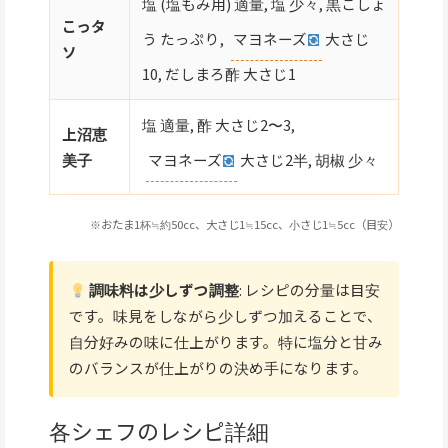
塩 (塩もみ用) 適量, 塩 少々, 黒こしょ
こっタ
う たっぷり,
マヨネーズ
大さじ
ソ
10, だしまろ酢 大さじ1
塩 適量, 酢 大さじ2〜3,
上沼恵
マヨネーズ
大さじ2半, 胡椒 少々
美子
※おたま1杯≒約50cc、大さじ1≒15cc、小さじ1≒5cc（目安）
調味料は少しずつ調整
: レシピの分量は目安
です。味見をしながら少しずつ加えることで、
自分好みの味に仕上がります。特に塩分と甘み
のバランスが仕上がりの決め手になります。
各シェフのレシピ詳細