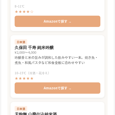
8–11℃
★★★★☆
Amazonで探す →
日本酒
久保田 千寿 純米吟醸
¥2,000〜4,000
吟醸香と米の旨みが調和した飲みやすい一本。焼き魚・
煮魚・和風パスタなど和食全般に合わせやすい
10–15℃（冷酒・花冷え）
★★★★★
Amazonで探す →
日本酒
天狗舞 山廃仕込純米酒