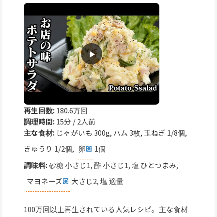
再生回数:
180.6万回
調理時間:
15分 / 2人前
主な食材:
じゃがいも 300g, ハム 3枚, 玉ねぎ 1/8個,
きゅうり 1/2個,
卵
1個
調味料:
砂糖 小さじ1, 酢 小さじ1, 塩 ひとつまみ,
マヨネーズ
大さじ2, 塩 適量
100万回以上再生されている人気レシピ。主な食材