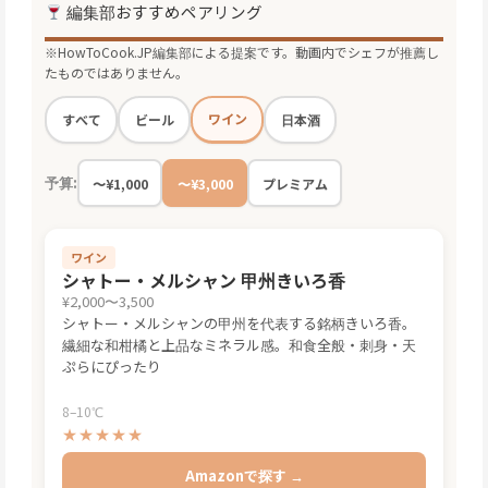
編集部おすすめペアリング
※HowToCook.JP編集部による提案です。動画内でシェフが推薦し
たものではありません。
ワイン
すべて
ビール
日本酒
予算:
〜¥1,000
〜¥3,000
プレミアム
ワイン
シャトー・メルシャン 甲州きいろ香
¥2,000〜3,500
シャトー・メルシャンの甲州を代表する銘柄きいろ香。
繊細な和柑橘と上品なミネラル感。和食全般・刺身・天
ぷらにぴったり
8–10℃
★★★★★
Amazonで探す →