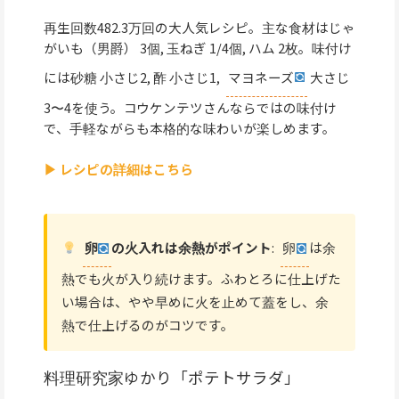
再生回数482.3万回の大人気レシピ。主な食材はじゃ
がいも（男爵） 3個, 玉ねぎ 1/4個, ハム 2枚。味付け
には砂糖 小さじ2, 酢 小さじ1,
マヨネーズ
大さじ
3〜4を使う。コウケンテツさんならではの味付け
で、手軽ながらも本格的な味わいが楽しめます。
▶ レシピの詳細はこちら
卵
の火入れは余熱がポイント
:
卵
は余
熱でも火が入り続けます。ふわとろに仕上げた
い場合は、やや早めに火を止めて蓋をし、余
熱で仕上げるのがコツです。
料理研究家ゆかり「ポテトサラダ」