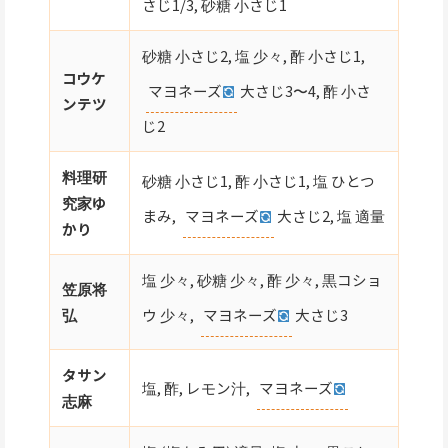
さじ1/3, 砂糖 小さじ1
砂糖 小さじ2, 塩 少々, 酢 小さじ1,
コウケ
マヨネーズ
大さじ3〜4, 酢 小さ
ンテツ
じ2
料理研
砂糖 小さじ1, 酢 小さじ1, 塩 ひとつ
究家ゆ
まみ,
マヨネーズ
大さじ2, 塩 適量
かり
塩 少々, 砂糖 少々, 酢 少々, 黒コショ
笠原将
ウ 少々,
マヨネーズ
大さじ3
弘
タサン
塩, 酢, レモン汁,
マヨネーズ
志麻