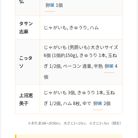
弘
卵
1個
タサン
じゃがいも, きゅうり, ハム
志麻
じゃがいも (男爵いも) 大きいサイズ
6個 (1個約150g), きゅうり 1本, 玉ね
こっタ
ぎ 1/2個, ベーコン 適量, 半熟
卵
4
ソ
個
じゃがいも 3個, きゅうり 1本, 玉ね
上沼恵
ぎ 1/2個, ハム 8枚, ゆで
卵
2個
美子
※おたま1杯≒約50cc、大さじ1≒15cc、小さじ1≒5cc（目安）