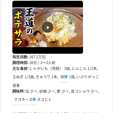
再生回数:
167.1万回
調理時間:
20分 / 2〜3人前
主な食材:
じゃがいも（男爵） 3個, にんじん 1/2本,
玉ねぎ 1/2個, きゅうり 1本,
卵
1個, いぶりがっこ
適量
調味料:
塩 少々, 砂糖 少々, 酢 少々, 黒コショウ 少々,
マヨネーズ
大さじ3