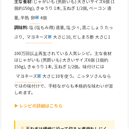
主な食材:
じゃがいも (男爵いも) 大きいサイズ6個 (1
個約150g), きゅうり 1本, 玉ねぎ 1/2個, ベーコン 適
量, 半熟
卵
4個
調味料:
塩 (塩もみ用) 適量, 塩 少々, 黒こしょう たっ
ぷり,
マヨネーズ
大さじ10, だしまろ酢 大さじ1
100万回以上再生されている人気レシピ。主な食材
はじゃがいも (男爵いも) 大きいサイズ6個 (1個約
150g), きゅうり 1本, 玉ねぎ 1/2個。味付けには
マヨネーズ
大さじ10を使う。こっタソさんなら
ではの味付けで、手軽ながらも本格的な味わいが楽
しめます。
▶ レシピの詳細はこちら
玉ねぎは繊維に沿って切ると煮崩れしにく