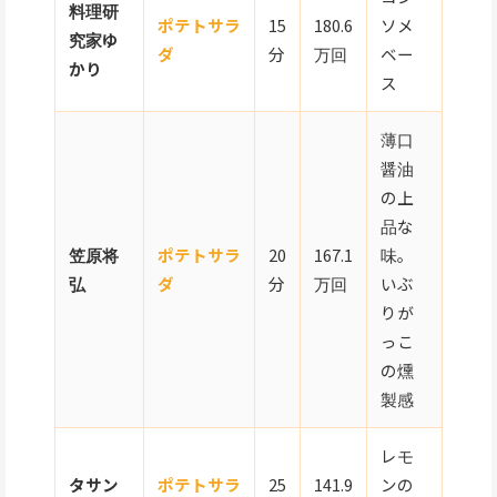
料理研
ポテトサラ
15
180.6
ソメ
究家ゆ
ダ
分
万回
ベー
かり
ス
薄口
醤油
の上
品な
笠原将
ポテトサラ
20
167.1
味。
弘
ダ
分
万回
いぶ
りが
っこ
の燻
製感
レモ
タサン
ポテトサラ
25
141.9
ンの