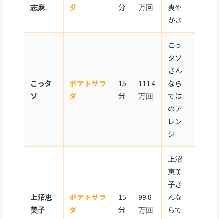
志麻
ダ
分
万回
爽や
かさ
こっ
タソ
さん
こっタ
ポテトサラ
15
111.4
なら
ソ
ダ
分
万回
では
のア
レン
ジ
上沼
恵美
子さ
上沼恵
ポテトサラ
15
99.8
んな
美子
ダ
分
万回
らで