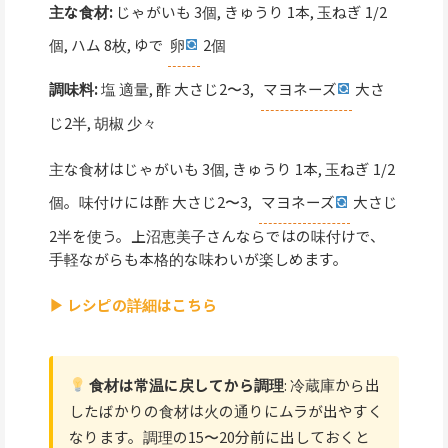
主な食材:
じゃがいも 3個, きゅうり 1本, 玉ねぎ 1/2
個, ハム 8枚, ゆで
卵
2個
調味料:
塩 適量, 酢 大さじ2〜3,
マヨネーズ
大さ
じ2半, 胡椒 少々
主な食材はじゃがいも 3個, きゅうり 1本, 玉ねぎ 1/2
個。味付けには酢 大さじ2〜3,
マヨネーズ
大さじ
2半を使う。上沼恵美子さんならではの味付けで、
手軽ながらも本格的な味わいが楽しめます。
▶ レシピの詳細はこちら
食材は常温に戻してから調理
: 冷蔵庫から出
したばかりの食材は火の通りにムラが出やすく
なります。調理の15〜20分前に出しておくと