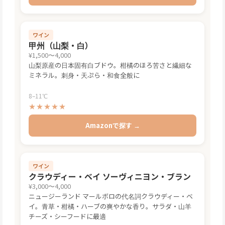
ワイン
甲州（山梨・白）
¥1,500〜4,000
山梨原産の日本固有白ブドウ。柑橘のほろ苦さと繊細な
ミネラル。刺身・天ぷら・和食全般に
8–11℃
★★★★★
Amazonで探す →
ワイン
クラウディー・ベイ ソーヴィニヨン・ブラン
¥3,000〜4,000
ニュージーランド マールボロの代名詞クラウディー・ベ
イ。青草・柑橘・ハーブの爽やかな香り。サラダ・山羊
チーズ・シーフードに最適