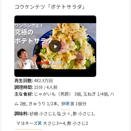
コウケンテツ「ポテトサラダ」
再生回数:
482.3万回
調理時間:
15分 / 4人前
主な食材:
じゃがいも（男爵） 3個, 玉ねぎ 1/4個, ハ
ム 2枚, きゅうり 1/2本,
卵
黄 1個分
調味料:
砂糖 小さじ2, 塩 少々, 酢 小さじ1,
マヨネーズ
大さじ3〜4, 酢 小さじ2