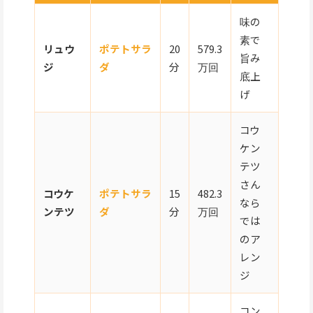
味の
素で
リュウ
ポテトサラ
20
579.3
旨み
ジ
ダ
分
万回
底上
げ
コウ
ケン
テツ
さん
コウケ
ポテトサラ
15
482.3
なら
ンテツ
ダ
分
万回
では
のア
レン
ジ
コン