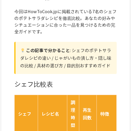
今回はHowToCook.jpに掲載されている7名のシェフ
のポテトサラダレシピを徹底比較。あなたの好みや
シチュエーションに合った一品を見つけるための完
全ガイドです。
この記事で分かること
: シェフのポテトサラ
ダレシピの違い / じゃがいもの潰し方・隠し味
の比較 / 具材の選び方 / 目的別おすすめガイド
シェフ比較表
調
理
再生
シェフ
レシピ名
特徴
時
回数
間