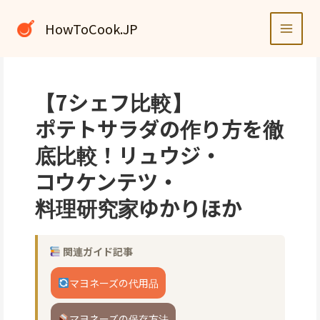
内
容
HowToCook.JP
を
ス
キ
ッ
【7シェフ比較】
プ
ポテトサラダの作り方を徹
底比較！リュウジ・
コウケンテツ・
料理研究家ゆかりほか
関連ガイド記事
マヨネーズの代用品
マヨネーズの保存方法