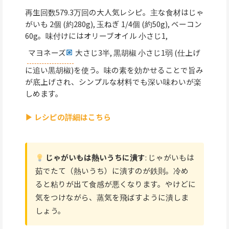
再生回数579.3万回の大人気レシピ。主な食材はじゃ
がいも 2個 (約280g), 玉ねぎ 1/4個 (約50g), ベーコン
60g。味付けにはオリーブオイル 小さじ1,
マヨネーズ
大さじ3半, 黒胡椒 小さじ1弱 (仕上げ
に追い黒胡椒)を使う。味の素を効かせることで旨み
が底上げされ、シンプルな材料でも深い味わいが楽
しめます。
▶ レシピの詳細はこちら
じゃがいもは熱いうちに潰す
: じゃがいもは
茹でたて（熱いうち）に潰すのが鉄則。冷め
ると粘りが出て食感が悪くなります。やけどに
気をつけながら、蒸気を飛ばすように潰しま
しょう。