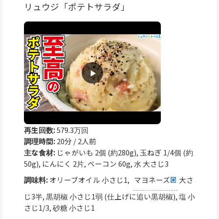
リュウジ「ポテトサラダ」
再生回数:
579.3万回
調理時間:
20分 / 2人前
主な食材:
じゃがいも 2個 (約280g), 玉ねぎ 1/4個 (約
50g), にんにく 2片, ベーコン 60g, 水 大さじ3
調味料:
オリーブオイル 小さじ1,
マヨネーズ
大さ
じ3半, 黒胡椒 小さじ1弱 (仕上げに追い黒胡椒), 塩 小
さじ1/3, 砂糖 小さじ1