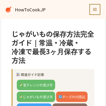
内
容
HowToCook.JP
を
ス
キ
ッ
じゃがいもの保存方法完全
プ
ガイド｜常温・冷蔵・
冷凍で最長3ヶ月保存する
方法
関連ガイド記事
電子レンジの選び方
じゃがいもの選び方
チーズの代用品