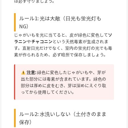
は必ず守りましょう。
ルール1: 光は大敵（日光も蛍光灯も
NG）
じゃがいもを光に当てると、皮が緑色に変色して
ソ
ラニン
や
チャコニン
という天然毒素が生成されま
す。直射日光だけでなく、室内の蛍光灯の光でも毒
素が作られるため、必ず暗所で保存しましょう。
注意:
緑色に変色したじゃがいもや、芽が
出た部分には毒素が含まれています。緑色の
部分は厚めに皮をむき、芽は深めにえぐり取
ってから使用してください。
ルール2: 水洗いしない（土付きのまま
保存）