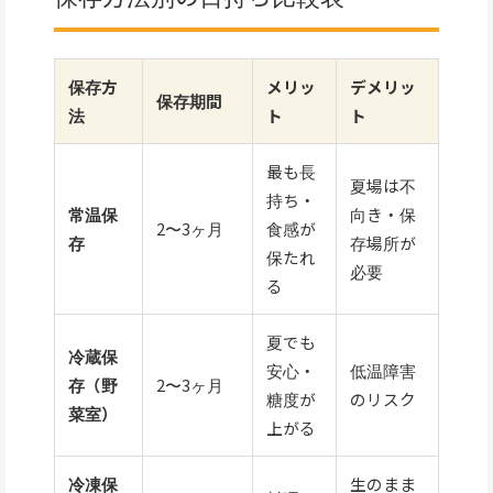
保存方
メリッ
デメリッ
保存期間
法
ト
ト
最も長
夏場は不
持ち・
常温保
向き・保
2〜3ヶ月
食感が
存
存場所が
保たれ
必要
る
夏でも
冷蔵保
安心・
低温障害
存（野
2〜3ヶ月
糖度が
のリスク
菜室）
上がる
冷凍保
生のまま