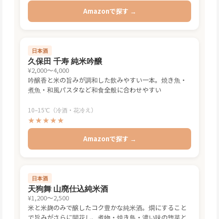
Amazonで探す →
日本酒
久保田 千寿 純米吟醸
¥2,000〜4,000
吟醸香と米の旨みが調和した飲みやすい一本。焼き魚・
煮魚・和風パスタなど和食全般に合わせやすい
10–15℃（冷酒・花冷え）
★★★★★
Amazonで探す →
日本酒
天狗舞 山廃仕込純米酒
¥1,200〜2,500
米と米麹のみで醸したコク豊かな純米酒。燗にすること
で旨みがさらに開花し、煮物・焼き鳥・濃い味の惣菜と