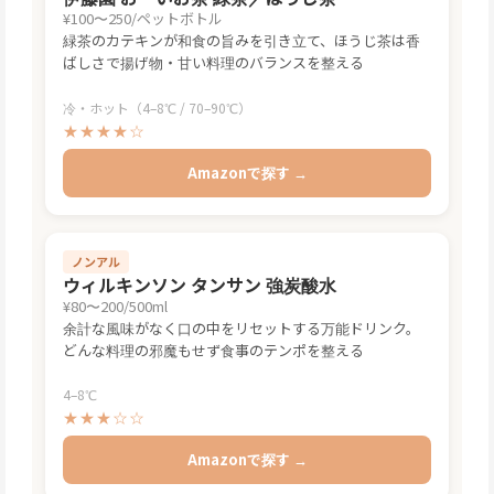
¥100〜250/ペットボトル
緑茶のカテキンが和食の旨みを引き立て、ほうじ茶は香
ばしさで揚げ物・甘い料理のバランスを整える
冷・ホット（4–8℃ / 70–90℃）
★★★★☆
Amazonで探す →
ノンアル
ウィルキンソン タンサン 強炭酸水
¥80〜200/500ml
余計な風味がなく口の中をリセットする万能ドリンク。
どんな料理の邪魔もせず食事のテンポを整える
4–8℃
★★★☆☆
Amazonで探す →