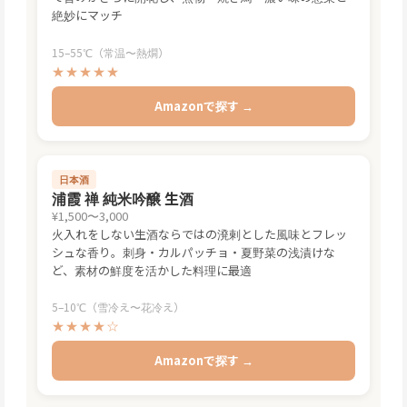
絶妙にマッチ
15–55℃（常温〜熱燗）
★★★★★
Amazonで探す →
日本酒
浦霞 禅 純米吟醸 生酒
¥1,500〜3,000
火入れをしない生酒ならではの溌剌とした風味とフレッ
シュな香り。刺身・カルパッチョ・夏野菜の浅漬けな
ど、素材の鮮度を活かした料理に最適
5–10℃（雪冷え〜花冷え）
★★★★☆
Amazonで探す →