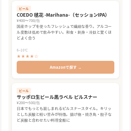
ビール
COEDO 毬花 -Marihana-（セッションIPA）
¥400〜700/缶
国産ホップを使ったフレッシュで繊細な香り。アルコー
ル度数は低めで飲みやすい。和食・刺身・冷奴と驚くほ
どよく合う
6–10℃
★★★★☆
Amazonで探す →
ビール
サッポロ生ビール黒ラベル ピルスナー
¥200〜500/缶
日本でもっとも親しまれるピルスナースタイル。キリッ
とした炭酸と軽い苦みが特徴。揚げ物・焼き鳥・餃子な
ど炭酸と合わせたい料理全般に