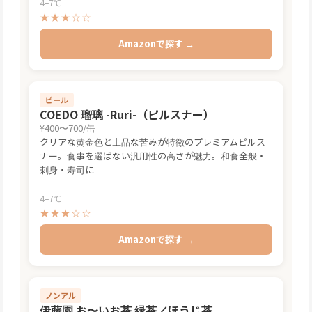
4–7℃
★★★☆☆
Amazonで探す →
ビール
COEDO 瑠璃 -Ruri-（ピルスナー）
¥400〜700/缶
クリアな黄金色と上品な苦みが特徴のプレミアムピルス
ナー。食事を選ばない汎用性の高さが魅力。和食全般・
刺身・寿司に
4–7℃
★★★☆☆
Amazonで探す →
ノンアル
伊藤園 お〜いお茶 緑茶／ほうじ茶