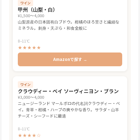
ワイン
甲州（山梨・白）
¥1,500〜4,000
山梨原産の日本固有白ブドウ。柑橘のほろ苦さと繊細な
ミネラル。刺身・天ぷら・和食全般に
8–11℃
★★★★★
Amazonで探す →
ワイン
クラウディー・ベイ ソーヴィニヨン・ブラン
¥3,000〜4,000
ニュージーランド マールボロの代名詞クラウディー・ベ
イ。青草・柑橘・ハーブの爽やかな香り。サラダ・山羊
チーズ・シーフードに最適
8–11℃
★★★★☆