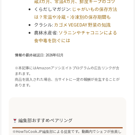
蔵3カ月、常温4カ月、鮮度キープのコツ
くらだしマガジン:
じゃがいもの保存方法
は？常温や冷蔵・冷凍別の保存期間も
クラシル:
カゴメ VEGEDAY 野菜の知識
農林水産省:
ソラニンやチャコニンによる
食中毒を防ぐには
情報の最終確認日: 2026年02月
※本記事にはAmazonアソシエイトプログラムの広告リンクが含
まれます。
商品を購入された場合、当サイトに一定の報酬が発生することが
あります。
編集部おすすめペアリング
※HowToCook.JP編集部による提案です。動画内でシェフが推薦し