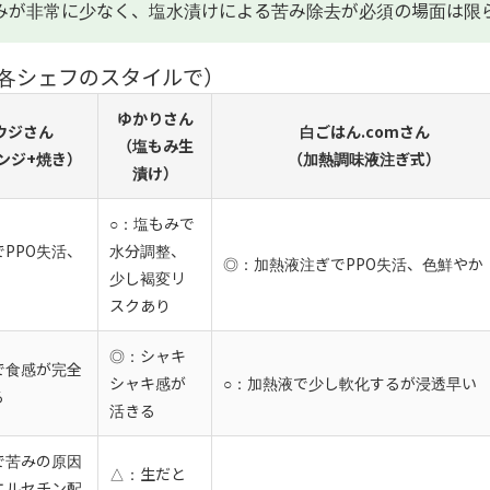
みが非常に少なく、塩水漬けによる苦み除去が必須の場面は限
各シェフのスタイルで）
ゆかりさん
ウジさん
白ごはん.comさん
（塩もみ生
ンジ+焼き）
（加熱調味液注ぎ式）
漬け）
○：塩もみで
PPO失活、
水分調整、
◎：加熱液注ぎでPPO失活、色鮮やか
少し褐変リ
スクあり
◎：シャキ
で食感が完全
シャキ感が
○：加熱液で少し軟化するが浸透早い
る
活きる
で苦みの原因
△：生だと
エルセチン配