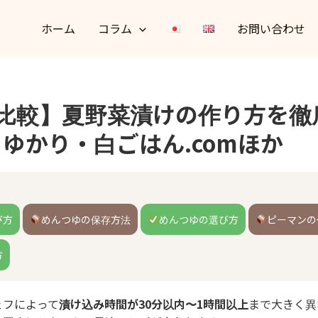
ホーム
コラム
お問い合わせ
フ比較】夏野菜漬けの作り方を徹
ゆかり・白ごはん.comほか
び方
めんつゆの保存方法
めんつゆの選び方
ピーマンの
方
ェフによって
漬け込み時間が30分以内〜1時間以上
まで大きく異