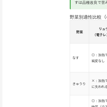
すは品種改良で苦
野菜別適性比較（
リュ
野菜
（電子レ
◎：加熱で
なす
褐変なし
×：加熱
きゅうり
に失われ
◎：加熱
物質（ク