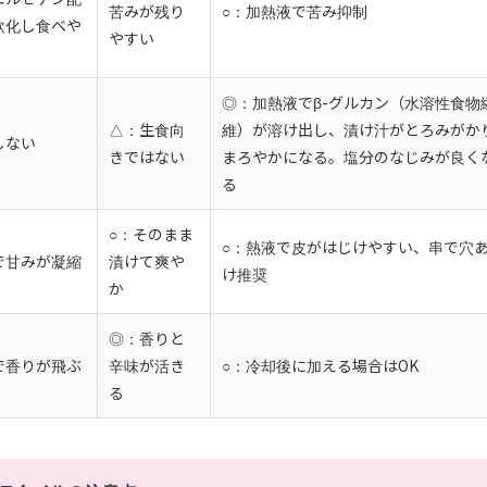
苦みが残り
○：加熱液で苦み抑制
軟化し食べや
やすい
◎：加熱液でβ-グルカン（水溶性食物
△：生食向
維）が溶け出し、漬け汁がとろみがか
しない
きではない
まろやかになる。塩分のなじみが良く
る
○：そのまま
○：熱液で皮がはじけやすい、串で穴
で甘みが凝縮
漬けて爽や
け推奨
か
◎：香りと
で香りが飛ぶ
辛味が活き
○：冷却後に加える場合はOK
る