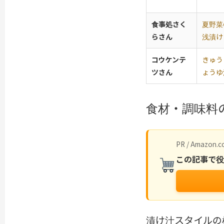
食事処さく
夏野菜
らさん
浅漬け
コウケンテ
きゅう
ツさん
ょうゆ
食材・調味料
PR / Amazon.co
この記事で
漬け汁スタイルの