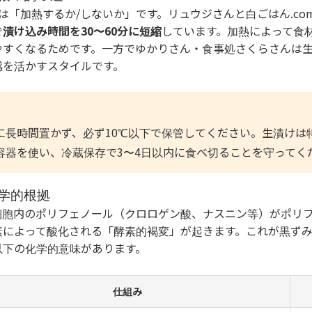
は「加熱するか/しないか」です。リュウジさんと白ごはん.co
で
漬け込み時間を30〜60分に短縮
しています。加熱によって食
やすくなるためです。一方でゆかりさん・食事処さくらさんは
感を活かすスタイルです。
に長時間置かず、必ず10℃以下で保管してください。生漬けは
容器を使い、冷蔵保存で3〜4日以内に食べ切ることを守ってく
学的根拠
細胞内のポリフェノール（クロロゲン酸、ナスニン等）がポリ
素によって酸化される「酵素的褐変」が起きます。これが黒ず
以下の化学的意味があります。
仕組み