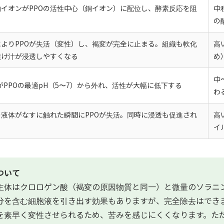
物イオンがPPOの活性中心（銅イオン）に配位し、酵素反応を阻
中
る
の
によりPPOが失活（変性）し、褐変が完全に止まる。組織も軟化
高
漬け汁が浸透しやすくなる
め
中
がPPOの最適pH（5〜7）から外れ、活性が大幅に低下する
わ
の液体がなすに触れた瞬間にPPOが失活。同時に浸透も促進され
高
イ
ついて
主体はクロロゲン酸（褐変の原因物質と同一）と微量のソラニ
分を含む細胞液を引き出す効果もありますが、完全除去はでき
を素早く変性させられるため、苦みを感じにくくなります。た