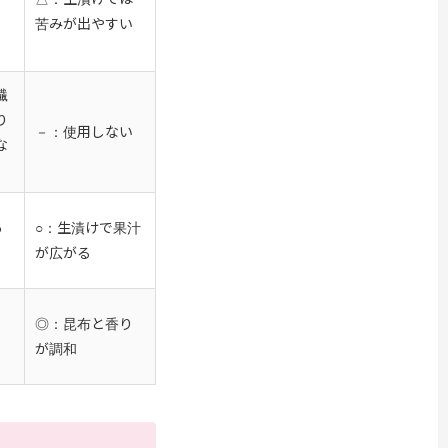
苦みが出やすい
繊
り
－：使用しない
な
あ
○：生漬けで果汁
が広がる
◎：昆布と香り
が調和