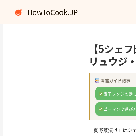
内
HowToCook.JP
容
を
ス
キ
ッ
【5シェ
プ
リュウジ・
関連ガイド記事
電子レンジの選
ピーマンの選び
「夏野菜漬け」はシ