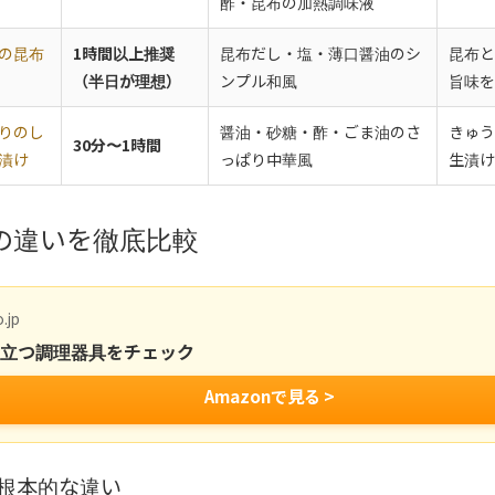
酢・昆布の加熱調味液
の昆布
1時間以上推奨
昆布だし・塩・薄口醤油のシ
昆布と
（半日が理想）
ンプル和風
旨味を
りのし
醤油・砂糖・酢・ごま油のさ
きゅう
30分〜1時間
漬け
っぱり中華風
生漬け
の違いを徹底比較
.jp
役立つ調理器具をチェック
Amazonで見る >
根本的な違い