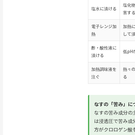
塩化
塩水に漬ける
害す
電子レンジ加
加熱
熱
して
酢・酸性液に
低pH
漬ける
加熱調味液を
熱々
注ぐ
る
なすの「苦み」に
なすの苦み成分の
は浸透圧で苦み成
方がクロロゲン酸