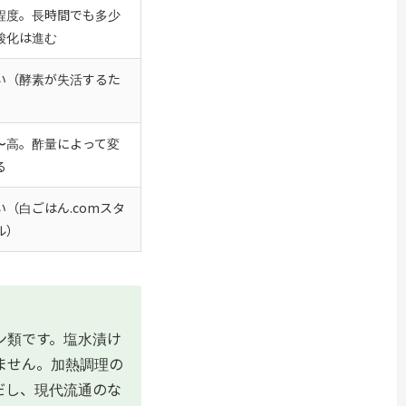
程度。長時間でも多少
酸化は進む
い（酵素が失活するた
）
〜高。酢量によって変
る
い（白ごはん.comスタ
ル）
ン類です。塩水漬け
ません。加熱調理の
だし、現代流通のな