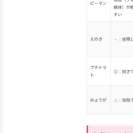
ピーマン
糖体）が
すい
えのき
－：使用
プチトマ
◎：焼き
ト
みょうが
△：加熱