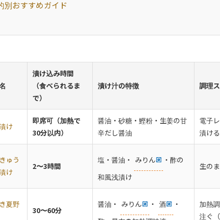
的別おすすめガイド
漬け込み時間
名
（食べられるま
漬け汁の特徴
調理ス
で）
即席可（加熱で
醤油・砂糖・鰹粉・生姜の甘
電子レ
漬け
30分以内）
辛だし醤油
漬ける
きゅう
塩・醤油・
みりん
・酢の
2〜3時間
生のま
漬け
和風浅漬け
き夏野
醤油・
みりん
・
酒
・
加熱調
30〜60分
注ぐ（