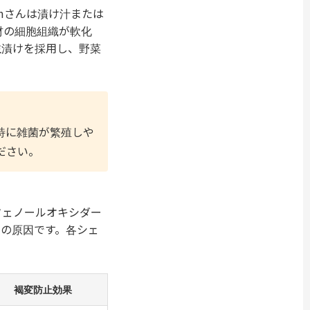
mさんは漬け汁または
材の細胞組織が軟化
生漬けを採用し、野菜
特に雑菌が繁殖しや
ださい。
フェノールオキシダー
みの原因です。各シェ
褐変防止効果