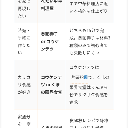
を家で
れたい中華
ネで中華料理店に近
再現し
料理屋
い本格的な仕上がり
たい
時短・
どちらも15分で完
奥薗壽子
手軽に
成。奥薗壽子は材料3
or コウケ
作りた
種類のみで初心者で
ンテツ
い
も失敗しにくい
コウケンテツは
片栗粉
で、くまの
カリカ
コウケンテ
リ食感
ツ or くま
限界食堂はてんぷら
が好き
の限界食堂
粉でサクサク食感を
追求
家族分
皮50枚レシピで冷凍
を一度
くまの限界
ストックにも最適。