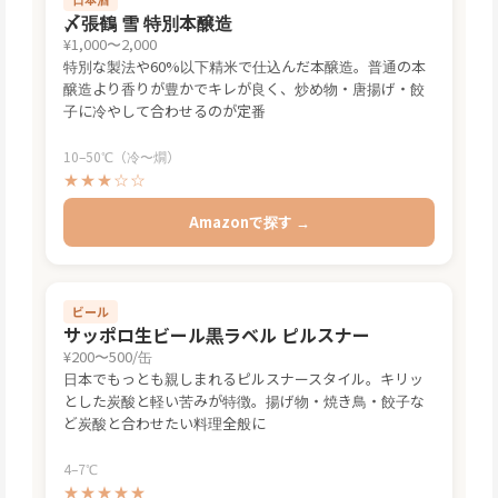
〆張鶴 雪 特別本醸造
¥1,000〜2,000
特別な製法や60%以下精米で仕込んだ本醸造。普通の本
醸造より香りが豊かでキレが良く、炒め物・唐揚げ・餃
子に冷やして合わせるのが定番
10–50℃（冷〜燗）
★★★☆☆
Amazonで探す →
ビール
サッポロ生ビール黒ラベル ピルスナー
¥200〜500/缶
日本でもっとも親しまれるピルスナースタイル。キリッ
とした炭酸と軽い苦みが特徴。揚げ物・焼き鳥・餃子な
ど炭酸と合わせたい料理全般に
4–7℃
★★★★★