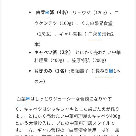
白菜
派（4名）
: リュウジ（120g）、コ
ウケンテツ（100g）、くまの限界食堂
（1/8玉）、ギャル曽根（
白菜
漬物2
本）
キャベツ派（2名）
: とにかく売れたい中華
料理屋（400g）、笠原将弘（200g）
ねぎのみ（1名）
: 奥薗壽子（
長ねぎ
1本
のみ）
白菜
はしっとりジューシーな食感になりやす
く、キャベツはシャキシャキとした歯ごたえが残り
ます。とにかく売れたい中華料理屋のキャベツ400g
という大量投入は、プロの中華料理店スタイルで
す。一方、ギャル曽根の「白菜漬物使用」は唯一無