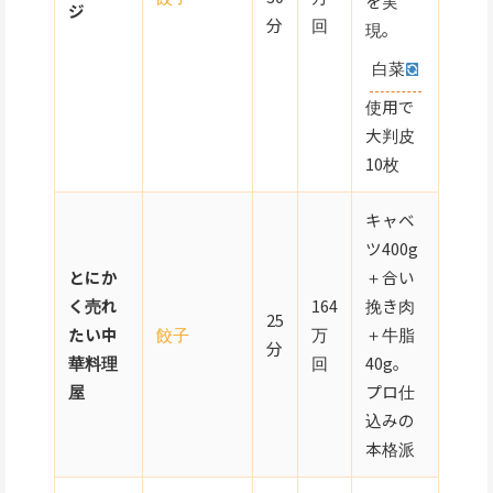
を実
ジ
分
回
現。
白菜
使用で
大判皮
10枚
キャベ
ツ400g
とにか
＋合い
く売れ
164
挽き肉
25
たい中
餃子
万
＋牛脂
分
華料理
回
40g。
屋
プロ仕
込みの
本格派