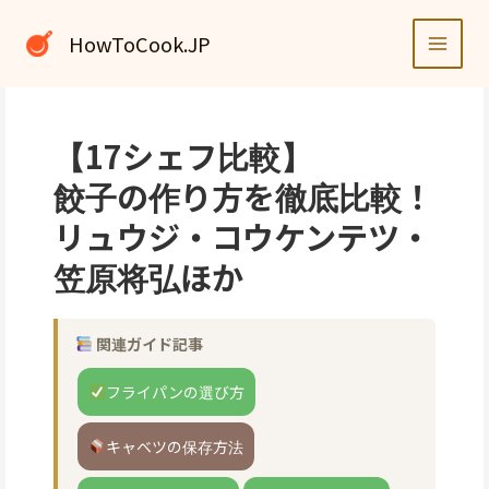
内
容
HowToCook.JP
を
ス
キ
ッ
【17シェフ比較】
プ
餃子の作り方を徹底比較！
リュウジ・コウケンテツ・
笠原将弘ほか
関連ガイド記事
フライパンの選び方
キャベツの保存方法