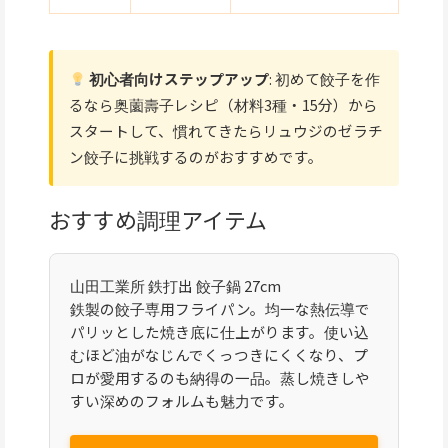
初心者向けステップアップ
: 初めて餃子を作
るなら奥薗壽子レシピ（材料3種・15分）から
スタートして、慣れてきたらリュウジのゼラチ
ン餃子に挑戦するのがおすすめです。
おすすめ調理アイテム
山田工業所 鉄打出 餃子鍋 27cm
鉄製の餃子専用フライパン。均一な熱伝導で
パリッとした焼き底に仕上がります。使い込
むほど油がなじんでくっつきにくくなり、プ
ロが愛用するのも納得の一品。蒸し焼きしや
すい深めのフォルムも魅力です。