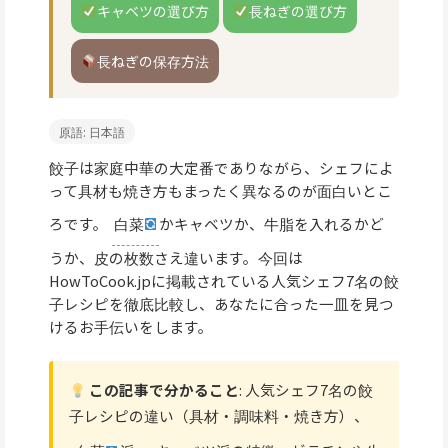
キャベツの選び方
長ねぎの選び方
長ねぎの保存方法
原語: 日本語
餃子は家庭中華の大定番でありながら、シェフによ
って具材も焼き方もまったく異なるのが面白いとこ
ろです。
白菜
かキャベツか、牛脂を入れるかど
うか、皮の枚数さえ違います。今回は
HowToCook.jpに掲載されている人気シェフ7名の餃
子レシピを徹底比較し、あなたに合った一皿を見つ
けるお手伝いをします。
この記事で分かること
: 人気シェフ7名の餃
子レシピの違い（具材・調味料・焼き方）、