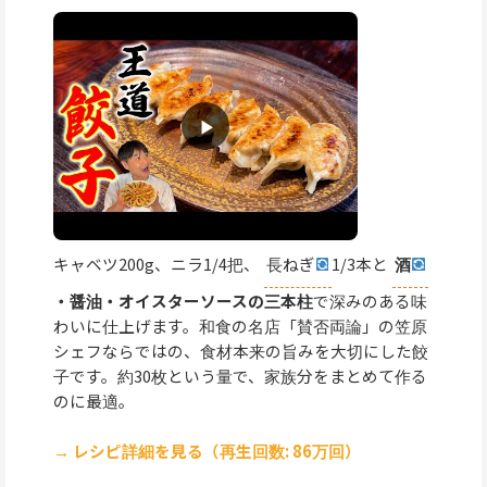
キャベツ200g、ニラ1/4把、
長ねぎ
1/3本と
酒
・醤油・オイスターソースの三本柱
で深みのある味
わいに仕上げます。和食の名店「賛否両論」の笠原
シェフならではの、食材本来の旨みを大切にした餃
子です。約30枚という量で、家族分をまとめて作る
のに最適。
→ レシピ詳細を見る（再生回数: 86万回）