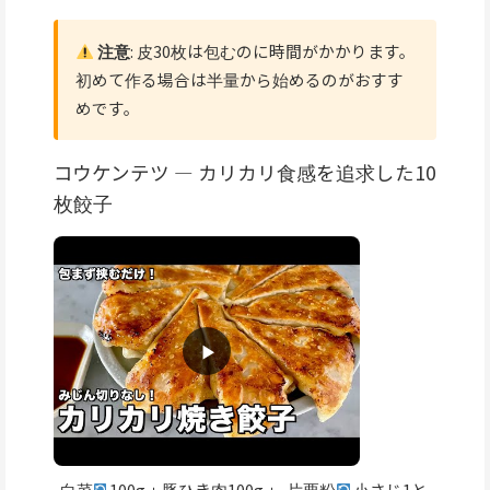
注意
: 皮30枚は包むのに時間がかかります。
初めて作る場合は半量から始めるのがおすす
めです。
コウケンテツ — カリカリ食感を追求した10
枚餃子
白菜
100g＋豚ひき肉100g＋
片栗粉
小さじ1と