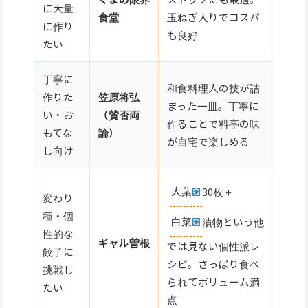
に大量
食堂
玉ねぎ入りでコスパ
に作り
も良好
たい
丁寧に
和食料理人の技が詰
作りた
笠原将弘
まった一皿。丁寧に
い・お
（賛否両
作ることで料亭の味
もてな
論）
が自宅で楽しめる
し向け
大葉
30枚＋
変わり
種・個
白菜
漬物という他
性的な
ギャル曽根
では見ない個性派レ
餃子に
シピ。さっぱり食べ
挑戦し
られてボリューム満
たい
点