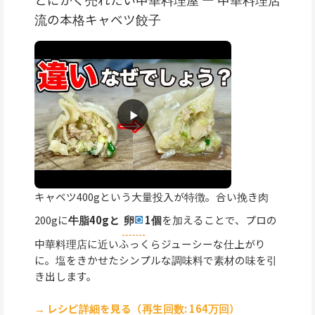
流の本格キャベツ餃子
キャベツ400gという大量投入が特徴。合い挽き肉
200gに
牛脂40gと
卵
1個
を加えることで、プロの
中華料理店に近いふっくらジューシーな仕上がり
に。塩をきかせたシンプルな調味料で素材の味を引
き出します。
→ レシピ詳細を見る（再生回数: 164万回）