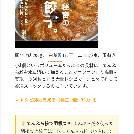
豚ひき肉200g、
白菜
1/8玉、ニラ1/2束、
玉ねぎ
小1個
というボリュームたっぷりの具材に、
てんぷ
ら粉を水に溶いて加える
ことでサクサクした底面を
実現。皮50枚という大量レシピで、まとめて作って
冷凍ストックするのに向いています。
→ レシピ詳細を見る（再生回数: 44万回）
てんぷら粉で羽根つき
: てんぷら粉を使った
羽根つき餃子は、水にてんぷら粉（小さじ1：