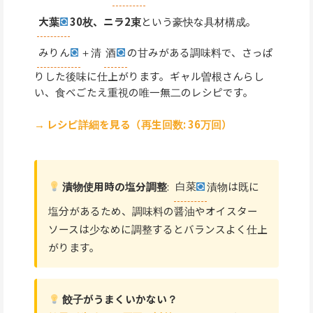
大葉
30枚、ニラ2束
という豪快な具材構成。
みりん
＋清
酒
の甘みがある調味料で、さっぱ
りした後味に仕上がります。ギャル曽根さんらし
い、食べごたえ重視の唯一無二のレシピです。
→ レシピ詳細を見る（再生回数: 36万回）
漬物使用時の塩分調整
:
白菜
漬物は既に
塩分があるため、調味料の醤油やオイスター
ソースは少なめに調整するとバランスよく仕上
がります。
餃子がうまくいかない？