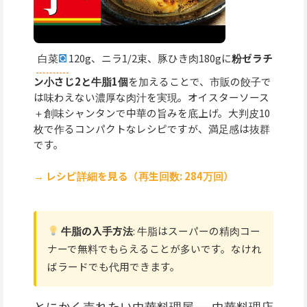
白菜
120g、ニラ1/2束、豚ひき肉180gに
粉ゼラチ
ン小さじ2と牛脂1個
を加えることで、市販の餃子で
は味わえない濃厚な肉汁を実現。オイスターソース
＋創味シャンタンで中華の旨みを底上げ。大判皮10
枚で作るコンパクトなレシピですが、満足感は抜群
です。
→ レシピ詳細を見る（再生回数: 284万回）
牛脂の入手方法
: 牛脂はスーパーの精肉コー
ナーで無料でもらえることが多いです。なけれ
ばラードでも代用できます。
とにかく売れたい中華料理屋 — 中華料理店