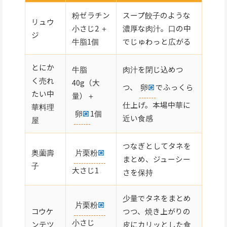
粉ゼラチン
スープ餃子のような
リュウ
小さじ2 ＋
濃厚な肉汁。口の中
ジ
牛脂1個
でじゅわっと広がる
とにか
牛脂
肉汁を閉じ込めつ
く売れ
40g（大
つ、
卵
でふっくら
たい中
量）＋
仕上げ。本場中華に
華料理
卵
1個
近い食感
屋
つなぎとしてタネを
片栗粉
奥薗壽
まとめ、ジューシー
子
大さじ1
さを保持
少量でタネをまとめ
片栗粉
コウケ
つつ、焼き上がりの
小さじ
ンテツ
皮にカリッとした食