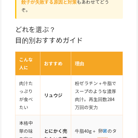
餃子が失敗する原因と対策
もあわせてどう
ぞ。
どれを選ぶ？
目的別おすすめガイド
こんな
おすすめ
理由
人に
肉汁た
粉ゼラチン＋牛脂で
っぷり
スープのような濃厚
リュウジ
が食べ
肉汁。再生回数284
たい
万回の実力
本格中
牛脂40g＋
卵
のタ
華の味
とにかく売