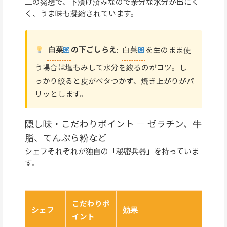
二の発想で、下漬け済みなので余分な水分が出にく
く、うま味も凝縮されています。
白菜
の下ごしらえ
:
白菜
を生のまま使
う場合は塩もみして水分を絞るのがコツ。し
っかり絞ると皮がベタつかず、焼き上がりがパ
リッとします。
隠し味・こだわりポイント — ゼラチン、牛
脂、てんぷら粉など
シェフそれぞれが独自の「秘密兵器」を持っていま
す。
こだわりポ
シェフ
効果
イント