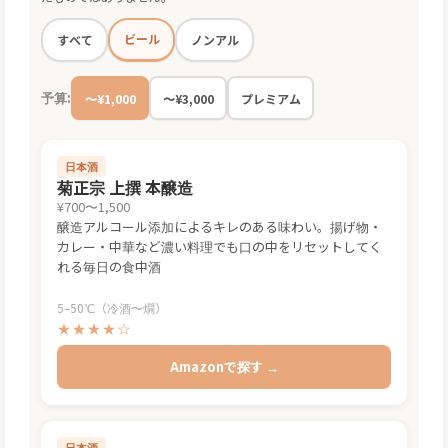
ビール
すべて
ノンアル
予算:
〜¥1,000
〜¥3,000
プレミアム
日本酒
菊正宗 上撰 本醸造
¥700〜1,500
醸造アルコール添加によるキレのある味わい。揚げ物・
カレー・中華など濃い料理でも口の中をリセットしてく
れる毎日の食中酒
5–50℃（冷酒〜燗）
★★★★☆
Amazonで探す →
日本酒