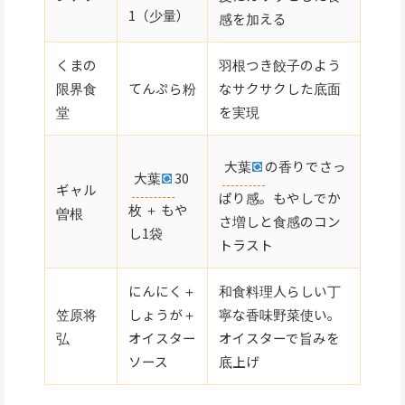
1（少量）
感を加える
くまの
羽根つき餃子のよう
限界食
てんぷら粉
なサクサクした底面
堂
を実現
大葉
の香りでさっ
大葉
30
ギャル
ぱり感。もやしでか
枚 ＋ もや
曽根
さ増しと食感のコン
し1袋
トラスト
にんにく＋
和食料理人らしい丁
笠原将
しょうが＋
寧な香味野菜使い。
弘
オイスター
オイスターで旨みを
ソース
底上げ