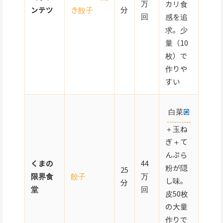
万
カリ食
ンテツ
き餃子
分
回
感を追
求。少
量（10
枚）で
作りや
すい
白菜
＋玉ね
ぎ＋て
んぷら
くまの
44
粉が隠
25
限界食
餃子
万
し味。
分
堂
回
皮50枚
の大量
作りで