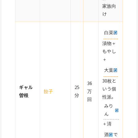
家族向
け
白菜
漬物＋
もやし
＋
大葉
30枚と
36
ギャル
25
いう個
餃子
万
曽根
分
性派。
回
みり
ん
＋清
酒
で