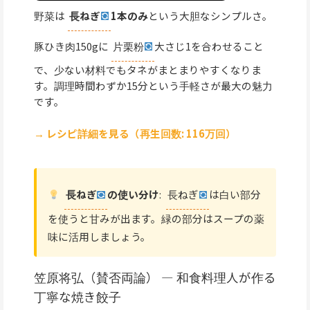
野菜は
長ねぎ
1本のみ
という大胆なシンプルさ。
豚ひき肉150gに
片栗粉
大さじ1を合わせること
で、少ない材料でもタネがまとまりやすくなりま
す。調理時間わずか15分という手軽さが最大の魅力
です。
→ レシピ詳細を見る（再生回数: 116万回）
長ねぎ
の使い分け
:
長ねぎ
は白い部分
を使うと甘みが出ます。緑の部分はスープの薬
味に活用しましょう。
笠原将弘（賛否両論） — 和食料理人が作る
丁寧な焼き餃子