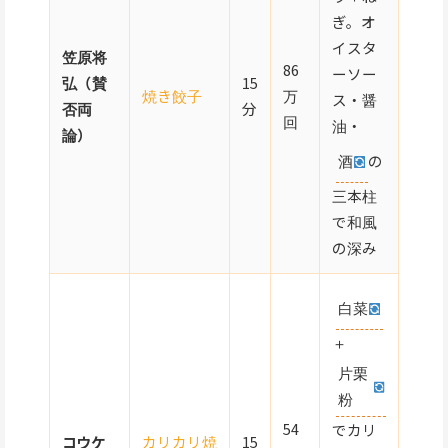
ぎ。オ
イスタ
笠原将
86
ーソー
弘（賛
15
焼き餃子
万
ス・醤
否両
分
回
油・
論）
酒
の
三本柱
で和風
の深み
白菜
＋
片栗
粉
54
でカリ
コウケ
カリカリ焼
15