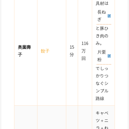
具材は
長ね
ぎ
と豚ひ
き肉の
116
み。
奥薗壽
15
餃子
万
片栗
子
分
回
粉
でしっ
かりつ
なぐシ
ンプル
路線
キャベ
ツ＋ニ
ラ＋ね