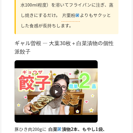
水100ml程度）を溶いてフライパンに注ぎ、蒸
し焼きにするだけ。
片栗粉
よりもサクッと
した食感が長持ちします。
ギャル曽根 — 大葉30枚＋白菜漬物の個性
派餃子
豚ひき肉200gに
白菜
漬物2本、もやし1袋、