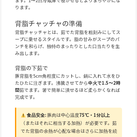
ます。1〜2日冷蔵庫で寝かせるとよりまろやかにな
ります。
背脂チャッチャの準備
背脂チャッチャとは、茹でた背脂を粗刻みにしてス
ープに乗せるスタイルです。脂の甘みがスープのパ
ンチを和らげ、独特のまったりとした口当たりを生
み出します。
背脂の下茹で
豚背脂を5cm角程度にカットし、鍋に入れて水をひ
たひたに注ぎます。沸騰させてから
中火で1.5〜2時
間
茹でます。箸で簡単に潰せるほど柔らかくなれば
完成です。
食品安全:
豚肉は中心温度
75℃・1分以上
（またはそれに相当する加熱）が必要です。茹
でた背脂の余熱が心配な場合はさらに加熱を続