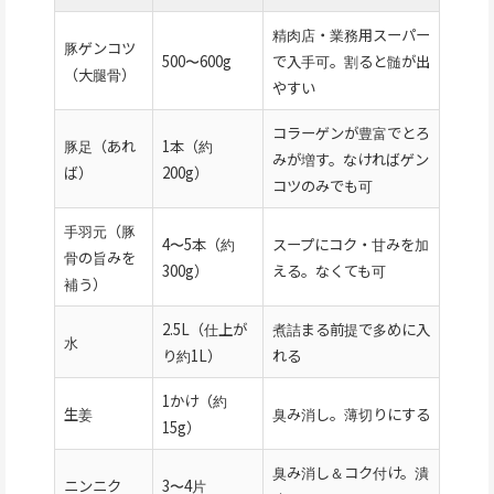
精肉店・業務用スーパー
豚ゲンコツ
500〜600g
で入手可。割ると髄が出
（大腿骨）
やすい
コラーゲンが豊富でとろ
豚足（あれ
1本（約
みが増す。なければゲン
ば）
200g）
コツのみでも可
手羽元（豚
4〜5本（約
スープにコク・甘みを加
骨の旨みを
300g）
える。なくても可
補う）
2.5L（仕上が
煮詰まる前提で多めに入
水
り約1L）
れる
1かけ（約
生姜
臭み消し。薄切りにする
15g）
臭み消し＆コク付け。潰
ニンニク
3〜4片