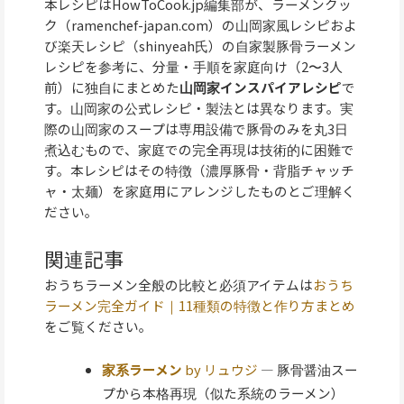
本レシピはHowToCook.jp編集部が、ラーメンクッ
ク（ramenchef-japan.com）の山岡家風レシピおよ
び楽天レシピ（shinyeah氏）の自家製豚骨ラーメン
レシピを参考に、分量・手順を家庭向け（2〜3人
前）に独自にまとめた
山岡家インスパイアレシピ
で
す。山岡家の公式レシピ・製法とは異なります。実
際の山岡家のスープは専用設備で豚骨のみを丸3日
煮込むもので、家庭での完全再現は技術的に困難で
す。本レシピはその特徴（濃厚豚骨・背脂チャッチ
ャ・太麺）を家庭用にアレンジしたものとご理解く
ださい。
関連記事
おうちラーメン全般の比較と必須アイテムは
おうち
ラーメン完全ガイド｜11種類の特徴と作り方まとめ
をご覧ください。
家系ラーメン
by リュウジ
— 豚骨醤油スー
プから本格再現（似た系統のラーメン）