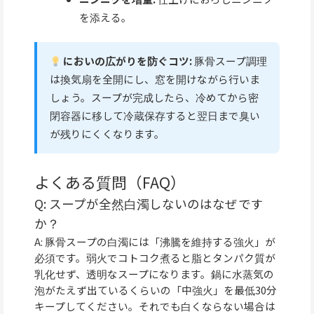
を添える。
においの広がりを防ぐコツ:
豚骨スープ調理
は換気扇を全開にし、窓を開けながら行いま
しょう。スープが完成したら、冷めてから密
閉容器に移して冷蔵保存すると翌日まで臭い
が残りにくくなります。
よくある質問（FAQ）
Q: スープが全然白濁しないのはなぜです
か？
A: 豚骨スープの白濁には「沸騰を維持する強火」が
必須です。弱火でコトコク煮ると脂とタンパク質が
乳化せず、透明なスープになります。鍋に水蒸気の
泡がたえず出ているくらいの「中強火」を最低30分
キープしてください。それでも白くならない場合は