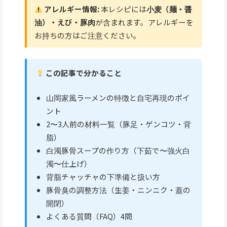
アレルギー情報:
本レシピには
小麦（麺・醤
油）・えび・豚肉
が含まれます。アレルギーを
お持ちの方はご注意ください。
この記事で分かること
山岡家風ラーメンの特徴と自宅再現のポイ
ント
2〜3人前の材料一覧（豚足・ゲンコツ・背
脂）
白濁豚骨スープの作り方（下茹で〜強火白
濁〜仕上げ）
背脂チャッチャの下準備と扱い方
豚骨臭の調整方法（生姜・ニンニク・蓋の
開閉）
よくある質問（FAQ）4問