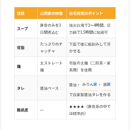
項目
山岡家の特徴
自宅再現のポイント
豚骨のみを3
強火白濁で3〜4時間、圧
スープ
日間煮込む
力鍋で1.5時間に短縮可
たっぷりのチ
下茹で後に粗刻みして浮
背脂
ャッチャ
かせる
太ストレート
市販の太麺（二郎系・家
麺
麺
系用）を使用
醤油・
みりん
・
酒
タレ
醤油ベース
で自家製醤油タレを作る
★★★★（豚骨系の中で
難易度
—
は標準的）