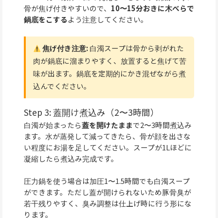
骨が焦げ付きやすいので、
10〜15分おきに木べらで
鍋底をこする
よう注意してください。
焦げ付き注意:
白濁スープは骨から剥がれた
肉が鍋底に溜まりやすく、放置すると焦げて苦
味が出ます。鍋底を定期的にかき混ぜながら煮
込んでください。
Step 3: 蓋開け煮込み（2〜3時間）
白濁が始まったら
蓋を開けたまま
で2〜3時間煮込み
ます。水が蒸発して減ってきたら、骨が顔を出さな
い程度にお湯を足してください。スープが1Lほどに
凝縮したら煮込み完成です。
圧力鍋を使う場合は加圧1〜1.5時間でも白濁スープ
ができます。ただし蓋が開けられないため豚骨臭が
若干残りやすく、臭み調整は仕上げ時に行う形にな
ります。