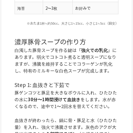
海苔
2〜3枚
お好みで
※おたま1杯≒約50cc、大さじ1≒15cc、小さじ1≒5cc（目安）
濃厚豚骨スープの作り方
白濁した豚骨スープを作る鍵は「
強火での乳化
」に
あります。弱火でコトコト煮ると透明スープになり
ますが、沸騰を維持することでコラーゲンが乳化
し、特有のミルキーな白色スープが完成します。
Step 1: 血抜きと下茹で
豚ゲンコツと豚足を大きなボウルに入れ、ひたひた
の水に
30分〜1時間浸けて血抜き
をします。水が赤
くなるので、途中で1〜2回水を替えてください。
血抜きが終わったら、鍋に骨・豚足と水（ひたひた
量）を入れ、強火で沸騰させます。灰色のアクが大