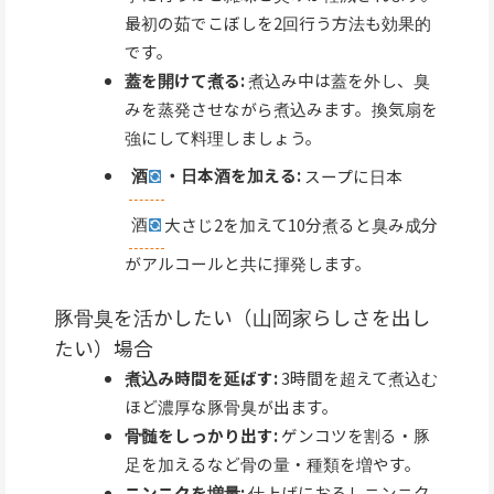
最初の茹でこぼしを2回行う方法も効果的
です。
蓋を開けて煮る:
煮込み中は蓋を外し、臭
みを蒸発させながら煮込みます。換気扇を
強にして料理しましょう。
酒
・日本酒を加える:
スープに日本
酒
大さじ2を加えて10分煮ると臭み成分
がアルコールと共に揮発します。
豚骨臭を活かしたい（山岡家らしさを出し
たい）場合
煮込み時間を延ばす:
3時間を超えて煮込む
ほど濃厚な豚骨臭が出ます。
骨髄をしっかり出す:
ゲンコツを割る・豚
足を加えるなど骨の量・種類を増やす。
ニンニクを増量:
仕上げにおろしニンニク