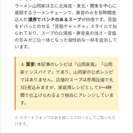
ラーメン山岡家は主に北海道・東北・関東を中心に
展開するラーメンチェーンで、豚骨のみを長時間煮
込んだ
濃厚でパンチのあるスープ
が特徴です。背脂
をドバっとのせる「背脂チャッチャ」スタイルで知
られており、スープの白濁感・豚骨臭の強さ・背脂
の甘みが三位一体となった個性的な一杯を提供して
います。
重要:
本記事のレシピは「山岡家風」「山岡
家インスパイア」であり、山岡家の公式レシピ
ではありません。店舗のスープは専用設備で丸
3日煮込みますが、家庭用レシピとして3〜4時
間で仕上げられるよう独自にアレンジしていま
す。
※ スマートフォンでは表を横にスクロールしてご覧いただ
けます。