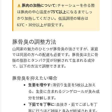
豚肉の加熱について:
チャーシューを作る際
は豚肉の中心温度が
75℃以上
になるまでしっ
かり加熱してください。低温調理の場合は
63℃・30分以上が目安です。
豚骨臭の調整方法
山岡家の魅力のひとつが豚骨臭の強さですが、家庭
では同居の方への配慮も必要です。豚骨臭は主に骨
髄の脂肪とタンパク質が分解されて生まれる成分
で、以下の方法で調整できます。
豚骨臭を抑えたい場合
生姜を増やす:
薄切り生姜を5枚以上加え
る。生姜に含まれるジンゲロールが臭み成
分を分解します。
下茹でを丁寧に:
血抜き・茹でこぼしを丁
寧に行うほど雑味と臭みが軽減されます。