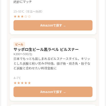
絶妙にマッチ
15–55℃（常温〜熱燗）
★★★☆☆
Amazonで探す →
ビール
サッポロ生ビール黒ラベル ピルスナー
¥200〜500/缶
日本でもっとも親しまれるピルスナースタイル。キリッ
とした炭酸と軽い苦みが特徴。揚げ物・焼き鳥・餃子な
ど炭酸と合わせたい料理全般に
4–7℃
★★★★★
Amazonで探す →