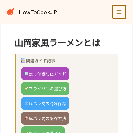
内
容
HowToCook.JP
を
ス
キ
ッ
山岡家風ラーメンとは
プ
関連ガイド記事
焦げ付き防止ガイド
フライパンの選び方
豚バラ肉の冷凍保存
豚バラ肉の保存方法
豚バラ肉の選び方