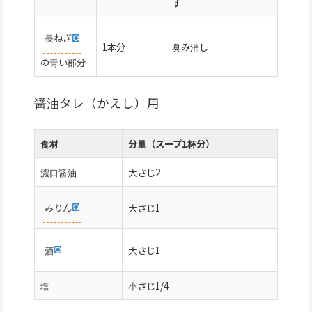
す
長ねぎ
1本分
臭み消し
の青い部分
醤油タレ（かえし）用
食材
分量（スープ1杯分）
濃口醤油
大さじ2
みりん
大さじ1
酒
大さじ1
塩
小さじ1/4