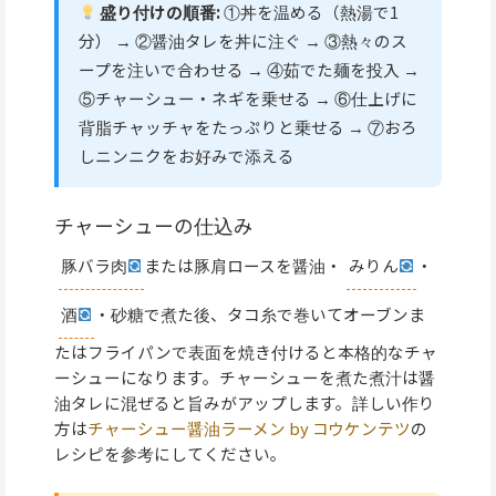
盛り付けの順番:
①丼を温める（熱湯で1
分） → ②醤油タレを丼に注ぐ → ③熱々のス
ープを注いで合わせる → ④茹でた麺を投入 →
⑤チャーシュー・ネギを乗せる → ⑥仕上げに
背脂チャッチャをたっぷりと乗せる → ⑦おろ
しニンニクをお好みで添える
チャーシューの仕込み
豚バラ肉
または豚肩ロースを醤油・
みりん
・
酒
・砂糖で煮た後、タコ糸で巻いてオーブンま
たはフライパンで表面を焼き付けると本格的なチャ
ーシューになります。チャーシューを煮た煮汁は醤
油タレに混ぜると旨みがアップします。詳しい作り
方は
チャーシュー醤油ラーメン by コウケンテツ
の
レシピを参考にしてください。