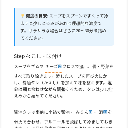
濃度の目安:
スープをスプーンですくって冷
ますと少しとろみがあれば理想的な濃度で
す。サラサラな場合はさらに20〜30分煮詰め
てください。
Step 4: こし・味付け
スープをざるや
チーズ
クロスで漉し、骨・野菜を
すべて取り除きます。漉したスープを再び火にか
け、醤油タレ（かえし）を加えて味を整えます。
塩
分は麺と合わせながら調整
するため、タレは少し控
えめから始めてください。
醤油タレは事前に小鍋で醤油・
みりん
・
酒
を
弱火で合わせ、アルコールを飛ばして冷ましておき