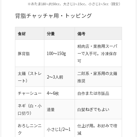
※おたま1杯≒約50cc、大さじ1≒15cc、小さじ1≒5cc（目安）
背脂チャッチャ用・トッピング
食材
分量
備考
精肉店・業務用スーパ
豚背脂
100〜150g
ーで入手可。冷凍保存
可
太麺（ストレ
二郎系・家系用の太麺
2〜3人前
ート）
推奨
チャーシュー
4〜6枚
自作または市販品
ネギ（白・小
適量
白髪ねぎでもよい
口切り）
おろしニンニ
仕上げ用。お好みで増
小さじ1/2〜1
ク
減