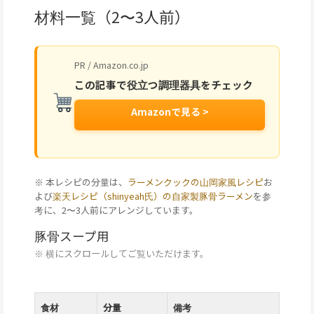
材料一覧（2〜3人前）
PR / Amazon.co.jp
この記事で役立つ調理器具をチェック
Amazonで見る >
※ 本レシピの分量は、
ラーメンクックの山岡家風レシピ
お
よび
楽天レシピ（shinyeah氏）の自家製豚骨ラーメン
を参
考に、2〜3人前にアレンジしています。
豚骨スープ用
※ 横にスクロールしてご覧いただけます。
食材
分量
備考