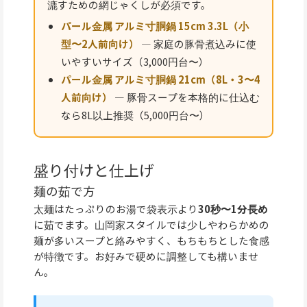
漉すための網じゃくしが必須です。
パール金属 アルミ寸胴鍋 15cm 3.3L（小
型〜2人前向け）
— 家庭の豚骨煮込みに使
いやすいサイズ（3,000円台〜）
パール金属 アルミ寸胴鍋 21cm（8L・3〜4
人前向け）
— 豚骨スープを本格的に仕込む
なら8L以上推奨（5,000円台〜）
盛り付けと仕上げ
麺の茹で方
太麺はたっぷりのお湯で袋表示より
30秒〜1分長め
に茹でます。山岡家スタイルでは少しやわらかめの
麺が多いスープと絡みやすく、もちもちとした食感
が特徴です。お好みで硬めに調整しても構いませ
ん。