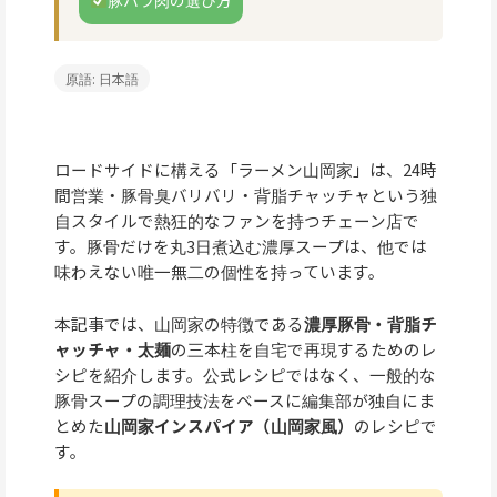
原語: 日本語
ロードサイドに構える「ラーメン山岡家」は、24時
間営業・豚骨臭バリバリ・背脂チャッチャという独
自スタイルで熱狂的なファンを持つチェーン店で
す。豚骨だけを丸3日煮込む濃厚スープは、他では
味わえない唯一無二の個性を持っています。
本記事では、山岡家の特徴である
濃厚豚骨・背脂チ
ャッチャ・太麺
の三本柱を自宅で再現するためのレ
シピを紹介します。公式レシピではなく、一般的な
豚骨スープの調理技法をベースに編集部が独自にま
とめた
山岡家インスパイア（山岡家風）
のレシピで
す。