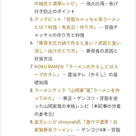
の極意と濃厚レシピ」
— 強火白濁・焦げ
付き防止のポイント
クックピット「背脂ちゃっちゃ系ラーメン
とは？特徴・有名店・作り方」
— 背脂チ
ャッチャの作り方と特徴
「豚骨を圧力鍋で作ると臭い？原因と臭い
消し・出汁のとり方」
— 豚骨臭の原因と
対策方法
KOKU RAMEN「ラーメンのかえしとはス
ープのタレ」
— 醤油タレ（かえし）の基
礎知識
ラーメンクック「山岡家”風”ラーメンを作
ってみた」
— 豚足・ゲンコツ・背脂を使
った山岡家風の本格レシピ（本記事の分量
の参考元）
楽天レシピ shinyeah氏「激ウマ濃厚！自
家製豚骨ラーメン」
— ゲンコツ4本・背脂