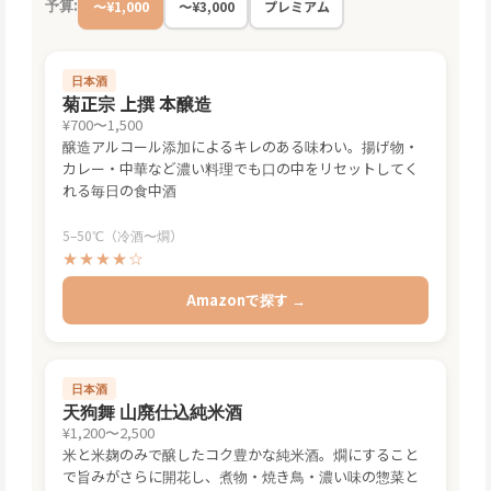
予算:
〜¥1,000
〜¥3,000
プレミアム
日本酒
菊正宗 上撰 本醸造
¥700〜1,500
醸造アルコール添加によるキレのある味わい。揚げ物・
カレー・中華など濃い料理でも口の中をリセットしてく
れる毎日の食中酒
5–50℃（冷酒〜燗）
★★★★☆
Amazonで探す →
日本酒
天狗舞 山廃仕込純米酒
¥1,200〜2,500
米と米麹のみで醸したコク豊かな純米酒。燗にすること
で旨みがさらに開花し、煮物・焼き鳥・濃い味の惣菜と