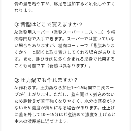
骨の量を増やすか、豚足を追加すると乳化しやすく
なります。
Q: 背脂はどこで買えますか？
A: 業務用スーパー（業務スーパー・コストコ）や精
肉専門店で入手できます。スーパーでは置いていな
い場合もありますが、精肉コーナーで「背脂ありま
すか？」と聞くと取り置きしてくれる場合がありま
す。また、豚ひき肉に多く含まれる脂身で代用する
ことも可能です（食感は異なります）。
Q: 圧力鍋でも作れますか？
A: 作れます。圧力鍋なら加圧1〜1.5時間で白濁スー
プが仕上がります。ただし、蓋を開けて煮込めない
ため豚骨臭が若干強くなりやすく、水分の蒸発が少
ないため濃度が薄めになる場合があります。仕上げ
に蓋を外して10〜15分ほど煮詰めて濃度を上げると
本来の濃厚感に近づきます。