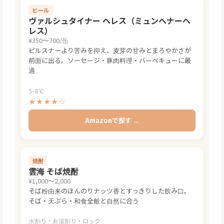
ビール
ヴァルシュタイナー ヘレス（ミュンヘナーヘ
レス）
¥350〜700/缶
ピルスナーより苦みを抑え、麦芽の甘みとまろやかさが
前面に出る。ソーセージ・豚肉料理・バーベキューに最
適
5–8℃
★★★★☆
Amazonで探す →
焼酎
雲海 そば焼酎
¥1,000〜2,000
そば粉由来のほんのりナッツ香とすっきりした飲み口。
そば・天ぷら・和食全般と自然に合う
水割り・お湯割り・ロック