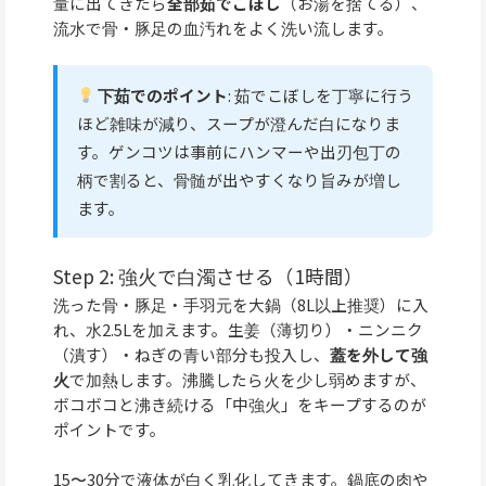
量に出てきたら
全部茹でこぼし
（お湯を捨てる）、
流水で骨・豚足の血汚れをよく洗い流します。
下茹でのポイント
: 茹でこぼしを丁寧に行う
ほど雑味が減り、スープが澄んだ白になりま
す。ゲンコツは事前にハンマーや出刃包丁の
柄で割ると、骨髄が出やすくなり旨みが増し
ます。
Step 2: 強火で白濁させる（1時間）
洗った骨・豚足・手羽元を大鍋（8L以上推奨）に入
れ、水2.5Lを加えます。生姜（薄切り）・ニンニク
（潰す）・ねぎの青い部分も投入し、
蓋を外して強
火
で加熱します。沸騰したら火を少し弱めますが、
ボコボコと沸き続ける「中強火」をキープするのが
ポイントです。
15〜30分で液体が白く乳化してきます。鍋底の肉や