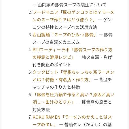
— 山岡家の豚骨スープの製法について
フードマニア「豚のゲンコツとは？ラーメ
ンのスープ作りではどう使う？」
— ゲン
コツの特性とスープへの活用方法
西山製麺「スープのひみつ 豚骨」
— 豚骨
スープの白濁メカニズム
BTJフーディーラボ「豚骨スープの作り方
の極意と濃厚レシピ」
— 強火白濁・焦げ
付き防止のポイント
クックピット「背脂ちゃっちゃ系ラーメン
とは？特徴・有名店・作り方」
— 背脂チ
ャッチャの作り方と特徴
「豚骨を圧力鍋で作ると臭い？原因と臭い
消し・出汁のとり方」
— 豚骨臭の原因と
対策方法
KOKU RAMEN「ラーメンのかえしとはス
ープのタレ」
— 醤油タレ（かえし）の基