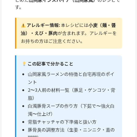
す。
アレルギー情報:
本レシピには
小麦（麺・醤
油）・えび・豚肉
が含まれます。アレルギーを
お持ちの方はご注意ください。
この記事で分かること
山岡家風ラーメンの特徴と自宅再現のポイ
ント
2〜3人前の材料一覧（豚足・ゲンコツ・背
脂）
白濁豚骨スープの作り方（下茹で〜強火白
濁〜仕上げ）
背脂チャッチャの下準備と扱い方
豚骨臭の調整方法（生姜・ニンニク・蓋の