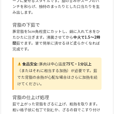
ープに乗せるスタイルです。脂の甘みがスープのパ
ンチを和らげ、独特のまったりとした口当たりを生
み出します。
背脂の下茹で
豚背脂を5cm角程度にカットし、鍋に入れて水をひ
たひたに注ぎます。沸騰させてから
中火で1.5〜2時
間
茹でます。箸で簡単に潰せるほど柔らかくなれば
完成です。
食品安全:
豚肉は中心温度
75℃・1分以上
（またはそれに相当する加熱）が必要です。茹
でた背脂の余熱が心配な場合はさらに加熱を続
けてください。
背脂の仕上げ処理
茹で上がった背脂をざるに上げ、粗熱を取ります。
粗い格子状に包丁で刻むか、ざるの目でこすり付け