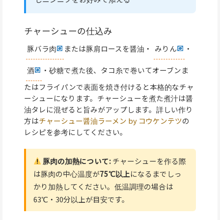
チャーシューの仕込み
豚バラ肉
または豚肩ロースを醤油・
みりん
・
酒
・砂糖で煮た後、タコ糸で巻いてオーブンま
たはフライパンで表面を焼き付けると本格的なチャ
ーシューになります。チャーシューを煮た煮汁は醤
油タレに混ぜると旨みがアップします。詳しい作り
方は
チャーシュー醤油ラーメン by コウケンテツ
の
レシピを参考にしてください。
豚肉の加熱について:
チャーシューを作る際
は豚肉の中心温度が
75℃以上
になるまでしっ
かり加熱してください。低温調理の場合は
63℃・30分以上が目安です。