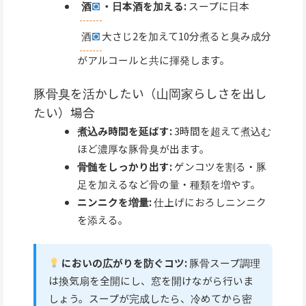
酒
・日本酒を加える:
スープに日本
酒
大さじ2を加えて10分煮ると臭み成分
がアルコールと共に揮発します。
豚骨臭を活かしたい（山岡家らしさを出し
たい）場合
煮込み時間を延ばす:
3時間を超えて煮込む
ほど濃厚な豚骨臭が出ます。
骨髄をしっかり出す:
ゲンコツを割る・豚
足を加えるなど骨の量・種類を増やす。
ニンニクを増量:
仕上げにおろしニンニク
を添える。
においの広がりを防ぐコツ:
豚骨スープ調理
は換気扇を全開にし、窓を開けながら行いま
しょう。スープが完成したら、冷めてから密