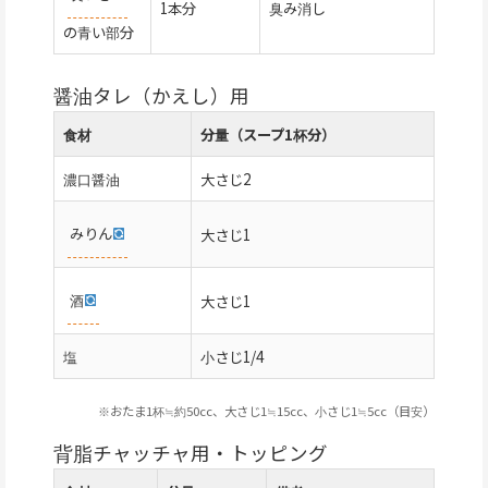
1本分
臭み消し
の青い部分
醤油タレ（かえし）用
食材
分量（スープ1杯分）
濃口醤油
大さじ2
みりん
大さじ1
酒
大さじ1
塩
小さじ1/4
※おたま1杯≒約50cc、大さじ1≒15cc、小さじ1≒5cc（目安）
背脂チャッチャ用・トッピング