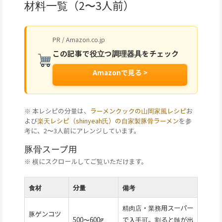
材料一覧（2〜3人前）
PR / Amazon.co.jp
この記事で役立つ調理器具をチェック
Amazonで見る >
※ 本レシピの分量は、
ラーメンクックの山岡家風レシピ
お
よび
楽天レシピ（shinyeah氏）の自家製豚骨ラーメン
を参
考に、2〜3人前にアレンジしています。
豚骨スープ用
※ 横にスクロールしてご覧いただけます。
食材
分量
備考
精肉店・業務用スーパー
豚ゲンコツ
500〜600g
で入手可。割ると髄が出