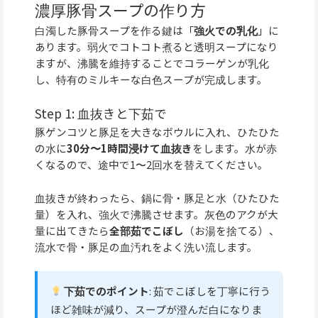
濃厚豚骨スープの作り方
白濁した豚骨スープを作る鍵は「
強火での乳化
」に
あります。弱火でコトコト煮ると透明スープになり
ますが、沸騰を維持することでコラーゲンが乳化
し、特有のミルキーな白色スープが完成します。
Step 1: 血抜きと下茹で
豚ゲンコツと豚足を大きなボウルに入れ、ひたひた
の水に
30分〜1時間浸けて血抜き
をします。水が赤
くなるので、途中で1〜2回水を替えてください。
血抜きが終わったら、鍋に骨・豚足と水（ひたひた
量）を入れ、強火で沸騰させます。灰色のアクが大
量に出てきたら
全部茹でこぼし
（お湯を捨てる）、
流水で骨・豚足の血汚れをよく洗い流します。
下茹でのポイント
: 茹でこぼしを丁寧に行う
ほど雑味が減り、スープが澄んだ白になりま