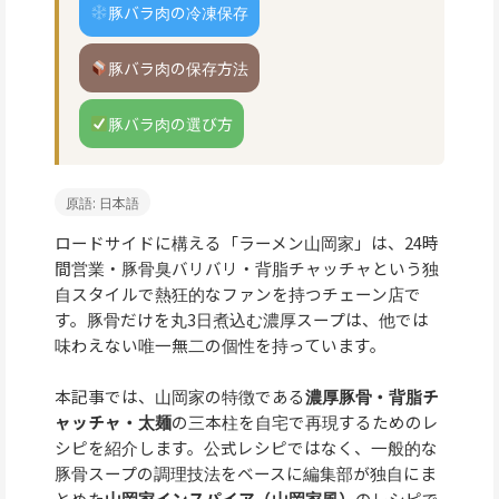
豚バラ肉の冷凍保存
豚バラ肉の保存方法
豚バラ肉の選び方
原語: 日本語
ロードサイドに構える「ラーメン山岡家」は、24時
間営業・豚骨臭バリバリ・背脂チャッチャという独
自スタイルで熱狂的なファンを持つチェーン店で
す。豚骨だけを丸3日煮込む濃厚スープは、他では
味わえない唯一無二の個性を持っています。
本記事では、山岡家の特徴である
濃厚豚骨・背脂チ
ャッチャ・太麺
の三本柱を自宅で再現するためのレ
シピを紹介します。公式レシピではなく、一般的な
豚骨スープの調理技法をベースに編集部が独自にま
とめた
山岡家インスパイア（山岡家風）
のレシピで