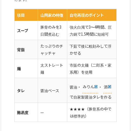
項目
山岡家の特徴
自宅再現のポイント
豚骨のみを3
強火白濁で3〜4時間、圧
スープ
日間煮込む
力鍋で1.5時間に短縮可
たっぷりのチ
下茹で後に粗刻みして浮
背脂
ャッチャ
かせる
太ストレート
市販の太麺（二郎系・家
麺
麺
系用）を使用
醤油・
みりん
・
酒
タレ
醤油ベース
で自家製醤油タレを作る
★★★★（豚骨系の中で
難易度
—
は標準的）