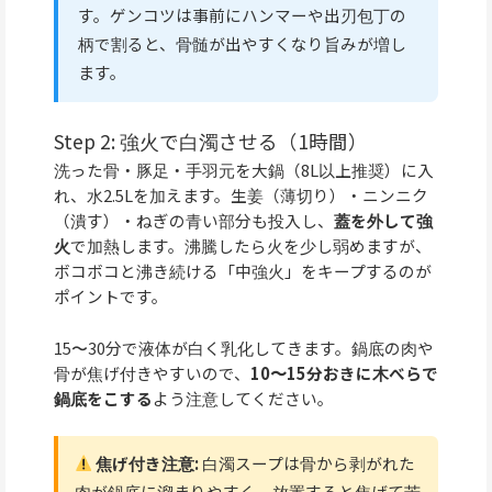
す。ゲンコツは事前にハンマーや出刃包丁の
柄で割ると、骨髄が出やすくなり旨みが増し
ます。
Step 2: 強火で白濁させる（1時間）
洗った骨・豚足・手羽元を大鍋（8L以上推奨）に入
れ、水2.5Lを加えます。生姜（薄切り）・ニンニク
（潰す）・ねぎの青い部分も投入し、
蓋を外して強
火
で加熱します。沸騰したら火を少し弱めますが、
ボコボコと沸き続ける「中強火」をキープするのが
ポイントです。
15〜30分で液体が白く乳化してきます。鍋底の肉や
骨が焦げ付きやすいので、
10〜15分おきに木べらで
鍋底をこする
よう注意してください。
焦げ付き注意:
白濁スープは骨から剥がれた
肉が鍋底に溜まりやすく、放置すると焦げて苦