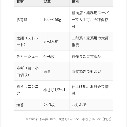
食材
分量
備考
精肉店・業務用スーパ
豚背脂
100〜150g
ーで入手可。冷凍保存
可
太麺（ストレ
二郎系・家系用の太麺
2〜3人前
ート）
推奨
チャーシュー
4〜6枚
自作または市販品
ネギ（白・小
適量
白髪ねぎでもよい
口切り）
おろしニンニ
仕上げ用。お好みで増
小さじ1/2〜1
ク
減
海苔
2〜3枚
お好みで
※おたま1杯≒約50cc、大さじ1≒15cc、小さじ1≒5cc（目安）