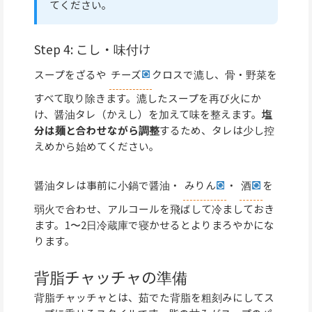
てください。
Step 4: こし・味付け
スープをざるや
チーズ
クロスで漉し、骨・野菜を
すべて取り除きます。漉したスープを再び火にか
け、醤油タレ（かえし）を加えて味を整えます。
塩
分は麺と合わせながら調整
するため、タレは少し控
えめから始めてください。
醤油タレは事前に小鍋で醤油・
みりん
・
酒
を
弱火で合わせ、アルコールを飛ばして冷ましておき
ます。1〜2日冷蔵庫で寝かせるとよりまろやかにな
ります。
背脂チャッチャの準備
背脂チャッチャとは、茹でた背脂を粗刻みにしてス