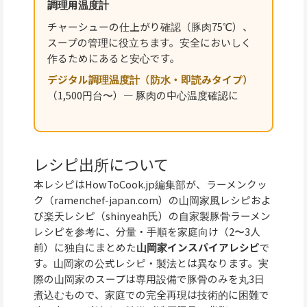
調理用温度計
チャーシューの仕上がり確認（豚肉75℃）、
スープの管理に役立ちます。安全においしく
作るためにあると安心です。
デジタル調理温度計（防水・即読みタイプ）
（1,500円台〜）— 豚肉の中心温度確認に
レシピ出所について
本レシピはHowToCook.jp編集部が、ラーメンクッ
ク（ramenchef-japan.com）の山岡家風レシピおよ
び楽天レシピ（shinyeah氏）の自家製豚骨ラーメン
レシピを参考に、分量・手順を家庭向け（2〜3人
前）に独自にまとめた
山岡家インスパイアレシピ
で
す。山岡家の公式レシピ・製法とは異なります。実
際の山岡家のスープは専用設備で豚骨のみを丸3日
煮込むもので、家庭での完全再現は技術的に困難で