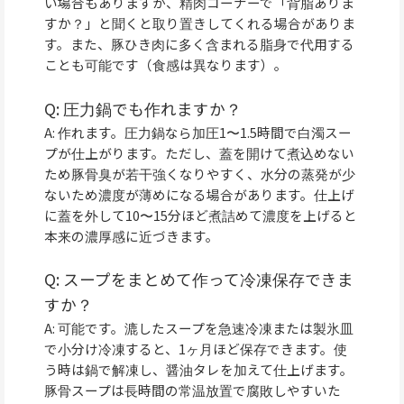
い場合もありますが、精肉コーナーで「背脂ありま
すか？」と聞くと取り置きしてくれる場合がありま
す。また、豚ひき肉に多く含まれる脂身で代用する
ことも可能です（食感は異なります）。
Q: 圧力鍋でも作れますか？
A: 作れます。圧力鍋なら加圧1〜1.5時間で白濁スー
プが仕上がります。ただし、蓋を開けて煮込めない
ため豚骨臭が若干強くなりやすく、水分の蒸発が少
ないため濃度が薄めになる場合があります。仕上げ
に蓋を外して10〜15分ほど煮詰めて濃度を上げると
本来の濃厚感に近づきます。
Q: スープをまとめて作って冷凍保存できま
すか？
A: 可能です。漉したスープを急速冷凍または製氷皿
で小分け冷凍すると、1ヶ月ほど保存できます。使
う時は鍋で解凍し、醤油タレを加えて仕上げます。
豚骨スープは長時間の常温放置で腐敗しやすいた