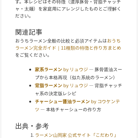
す。本レシピはその特徴（濃厚豚骨・背脂チャッチ
ャ・太麺）を家庭用にアレンジしたものとご理解く
ださい。
関連記事
おうちラーメン全般の比較と必須アイテムは
おうち
ラーメン完全ガイド｜11種類の特徴と作り方まとめ
をご覧ください。
家系ラーメン
by リュウジ
— 豚骨醤油スー
プから本格再現（似た系統のラーメン）
背脂ラーメン
by リュウジ
— 背脂チャッチ
ャ系の決定版レシピ
チャーシュー醤油ラーメン
by コウケンテ
ツ
— 本格チャーシューの作り方
出典・参考
ラーメン山岡家 公式サイト「こだわり」