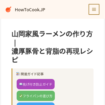
内
容
HowToCook.JP
を
ス
キ
ッ
山岡家風ラーメンの作り方
プ
｜
濃厚豚骨と背脂の再現レシ
ピ
関連ガイド記事
焦げ付き防止ガイド
フライパンの選び方