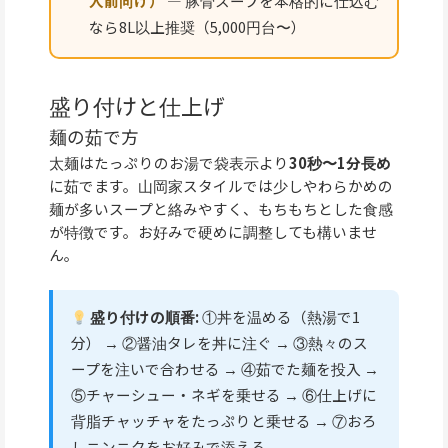
人前向け）
— 豚骨スープを本格的に仕込む
なら8L以上推奨（5,000円台〜）
盛り付けと仕上げ
麺の茹で方
太麺はたっぷりのお湯で袋表示より
30秒〜1分長め
に茹でます。山岡家スタイルでは少しやわらかめの
麺が多いスープと絡みやすく、もちもちとした食感
が特徴です。お好みで硬めに調整しても構いませ
ん。
盛り付けの順番:
①丼を温める（熱湯で1
分） → ②醤油タレを丼に注ぐ → ③熱々のス
ープを注いで合わせる → ④茹でた麺を投入 →
⑤チャーシュー・ネギを乗せる → ⑥仕上げに
背脂チャッチャをたっぷりと乗せる → ⑦おろ
しニンニクをお好みで添える