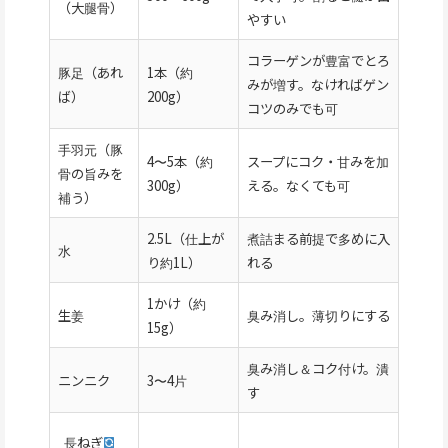
（大腿骨）
やすい
コラーゲンが豊富でとろ
豚足（あれ
1本（約
みが増す。なければゲン
ば）
200g）
コツのみでも可
手羽元（豚
4〜5本（約
スープにコク・甘みを加
骨の旨みを
300g）
える。なくても可
補う）
2.5L（仕上が
煮詰まる前提で多めに入
水
り約1L）
れる
1かけ（約
生姜
臭み消し。薄切りにする
15g）
臭み消し＆コク付け。潰
ニンニク
3〜4片
す
長ねぎ