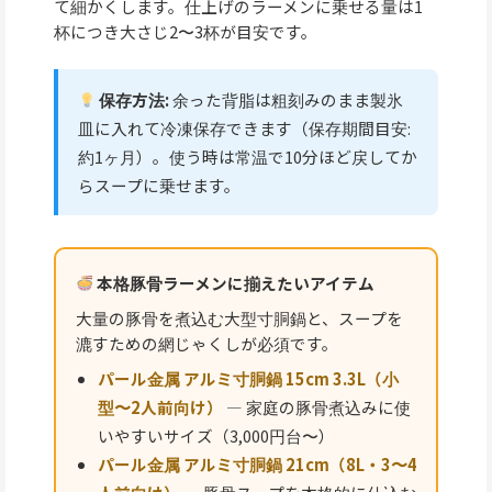
て細かくします。仕上げのラーメンに乗せる量は1
杯につき大さじ2〜3杯が目安です。
保存方法:
余った背脂は粗刻みのまま製氷
皿に入れて冷凍保存できます（保存期間目安:
約1ヶ月）。使う時は常温で10分ほど戻してか
らスープに乗せます。
本格豚骨ラーメンに揃えたいアイテム
大量の豚骨を煮込む大型寸胴鍋と、スープを
漉すための網じゃくしが必須です。
パール金属 アルミ寸胴鍋 15cm 3.3L（小
型〜2人前向け）
— 家庭の豚骨煮込みに使
いやすいサイズ（3,000円台〜）
パール金属 アルミ寸胴鍋 21cm（8L・3〜4