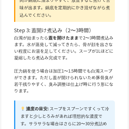
味が出ます。鍋底を定期的にかき混ぜながら煮
込んでください。
Step 3: 蓋開け煮込み（2〜3時間）
白濁が始まったら
蓋を開けたまま
で2〜3時間煮込み
ます。水が蒸発して減ってきたら、骨が顔を出さな
い程度にお湯を足してください。スープが1Lほどに
凝縮したら煮込み完成です。
圧力鍋を使う場合は加圧1〜1.5時間でも白濁スープ
ができます。ただし蓋が開けられないため豚骨臭が
若干残りやすく、臭み調整は仕上げ時に行う形にな
ります。
濃度の目安:
スープをスプーンですくって冷
ますと少しとろみがあれば理想的な濃度で
す。サラサラな場合はさらに20〜30分煮詰め