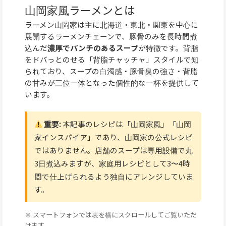
山岡家風ラーメンとは
ラーメン山岡家は主に北海道・東北・関東を中心に
展開するラーメンチェーンで、豚骨のみを長時間煮
込んだ
濃厚でパンチのあるスープ
が特徴です。背脂
をドバっとのせる「背脂チャッチャ」スタイルで知
られており、スープの白濁感・豚骨臭の強さ・背脂
の甘みが三位一体となった個性的な一杯を提供して
います。
重要:
本記事のレシピは「山岡家風」「山岡
家インスパイア」であり、山岡家の公式レシピ
ではありません。店舗のスープは専用設備で丸
3日煮込みますが、家庭用レシピとして3〜4時
間で仕上げられるよう独自にアレンジしていま
す。
※ スマートフォンでは表を横にスクロールしてご覧いただ
けます。