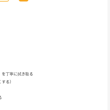
。
）を丁寧に拭き取る
くする）
る