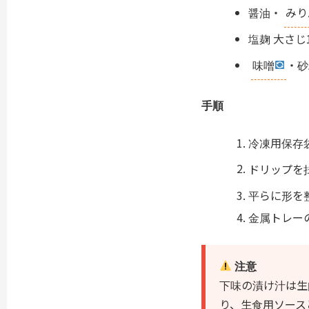
醤油・
みり
塩麹 大さじ
味噌
・砂
手順
冷凍用保存
ドリップを
平らに形を
金属トレー
注意
下味の漬け汁は生
り、生食用ソース