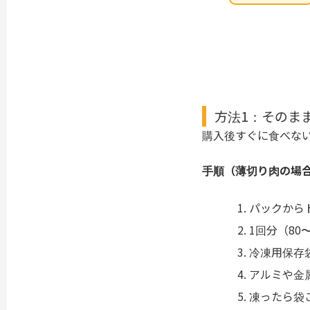
方法1：そのま
購入後すぐに食べな
手順（薄切り肉の場
パックから
1回分（8
冷凍用保存
アルミや金
凍ったら袋