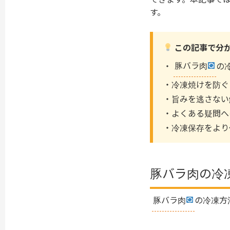
す。
この記事で分
・
豚バラ肉
の
・冷凍焼けを防ぐ
・旨みを逃さない
・よくある疑問へ
・冷凍保存をより
豚バラ肉の冷
豚バラ肉
の冷凍方