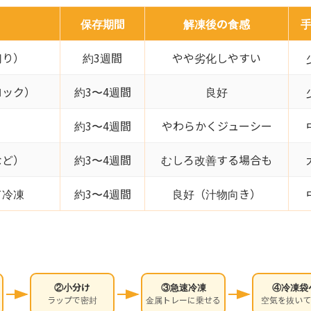
保存期間
解凍後の食感
切り）
約3週間
やや劣化しやすい
ロック）
約3〜4週間
良好
約3〜4週間
やわらかくジューシー
など）
約3〜4週間
むしろ改善する場合も
て冷凍
約3〜4週間
良好（汁物向き）
②小分け
③急速冷凍
④冷凍袋
ラップで密封
金属トレーに乗せる
空気を抜いて