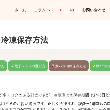
ホーム
コラム
お問い合わせ
の冷凍保存方法
び方
電子レンジの選び方
豚バラ肉の保存方法
豚バラ肉
が多くコクのある部位ですが、冷蔵庫での保存期間は
2〜3日
と
活用するのが賢い選択です。正しく冷凍すれば
約3〜4週間
もの
は冷凍のプロが実践する方法から、失敗しない解凍テクニック