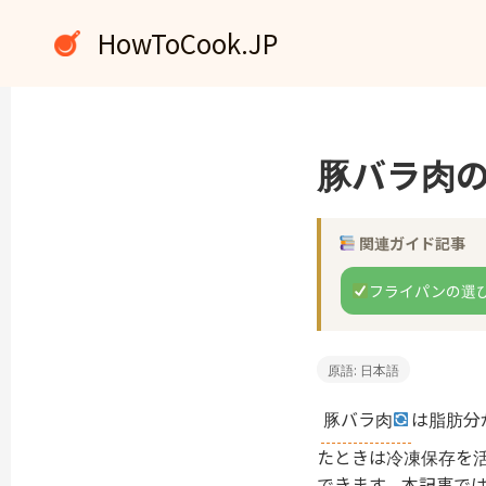
内
HowToCook.JP
容
を
ス
キ
ッ
豚バラ肉
プ
関連ガイド記事
フライパンの選
原語: 日本語
豚バラ肉
は脂肪分
たときは冷凍保存を
できます。本記事で