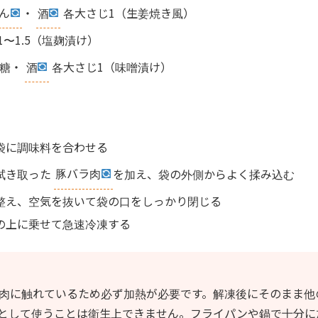
ん
・
酒
各大さじ1（生姜焼き風）
1〜1.5（塩麹漬け）
糖・
酒
各大さじ1（味噌漬け）
袋に調味料を合わせる
拭き取った
豚バラ肉
を加え、袋の外側からよく揉み込む
整え、空気を抜いて袋の口をしっかり閉じる
の上に乗せて急速冷凍する
肉に触れているため必ず加熱が必要です。解凍後にそのまま他
として使うことは衛生上できません。フライパンや鍋で十分に