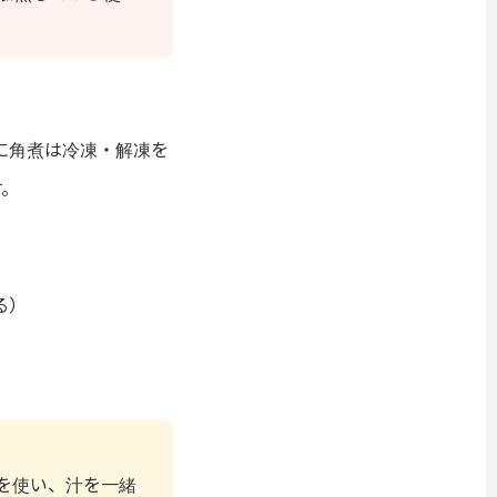
に角煮は冷凍・解凍を
す。
る）
を使い、汁を一緒