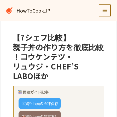
内
容
HowToCook.JP
を
ス
キ
ッ
【7シェフ比較】
プ
親子丼の作り方を徹底比較
！コウケンテツ・
リュウジ・CHEF’S
LABOほか
関連ガイド記事
鶏もも肉の冷凍保存
鶏もも肉の保存方法