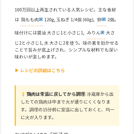
100万回以上再生されている人気レシピ。主な食材
は
鶏もも肉
120g, 玉ねぎ 1/4個 (60g),
卵
2個。
味付けには醤油 大さじ1と小さじ1,
みりん
大さ
じ2と小さじ1, 水 大さじ2を使う。味の素を効かせる
ことで旨みが底上げされ、シンプルな材料でも深い
味わいが楽しめます。
▶ レシピの詳細はこちら
鶏肉は常温に戻してから調理
: 冷蔵庫から出
したての鶏肉は中まで火が通りにくくなりま
す。調理の15分前に室温に出しておくと、均一
に火が入ります。