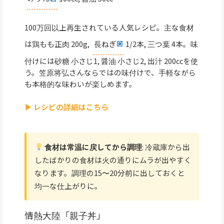
100万回以上再生されている人気レシピ。主な食材
は鶏もも正肉 200g,
長ねぎ
1/2本, 三つ葉 4本。味
付けには砂糖 小さじ1, 醤油 小さじ2, 出汁 200ccを使
う。笠原将弘さんならではの味付けで、手軽ながら
も本格的な味わいが楽しめます。
▶ レシピの詳細はこちら
食材は常温に戻してから調理
: 冷蔵庫から出
したばかりの食材は火の通りにムラが出やすく
なります。調理の15〜20分前に出しておくと
均一な仕上がりに。
情熱大陸「親子丼」