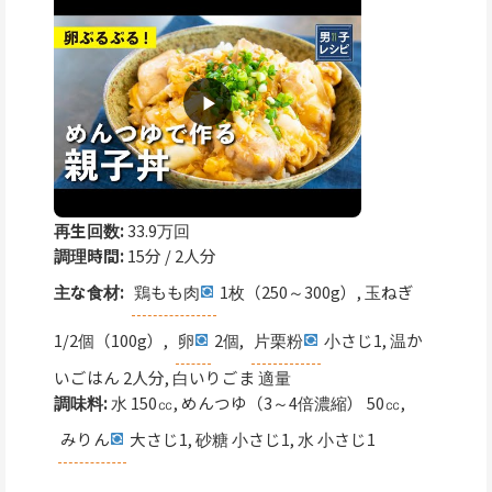
再生回数:
33.9万回
調理時間:
15分 / 2人分
主な食材:
鶏もも肉
1枚（250～300g）, 玉ねぎ
1/2個（100g）,
卵
2個,
片栗粉
小さじ1, 温か
いごはん 2人分, 白いりごま 適量
調味料:
水 150㏄, めんつゆ（3～4倍濃縮） 50㏄,
みりん
大さじ1, 砂糖 小さじ1, 水 小さじ1