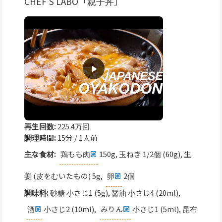
CHEF'S LABO「親子丼」
再生回数:
225.4万回
調理時間:
15分 / 1人前
主な食材:
鶏もも肉
150g, 玉ねぎ 1/2個 (60g), 生
姜 (皮をむいたもの) 5g,
卵
2個
調味料:
砂糖 小さじ1 (5g), 醤油 小さじ4 (20ml),
酒
小さじ2 (10ml),
みりん
小さじ1 (5ml), 昆布