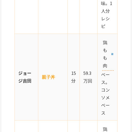
味。1
人分
レシ
ピ
鶏
も
も
肉
ジョー
15
59.3
ベー
親子丼
ジ吉田
分
万回
ス。
コン
ソメ
ベー
ス
鶏