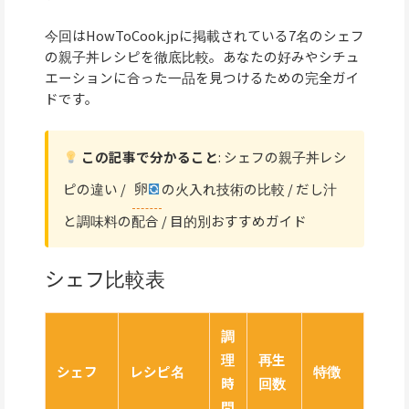
今回はHowToCook.jpに掲載されている7名のシェフ
の親子丼レシピを徹底比較。あなたの好みやシチュ
エーションに合った一品を見つけるための完全ガイ
ドです。
この記事で分かること
: シェフの親子丼レシ
ピの違い /
卵
の火入れ技術の比較 / だし汁
と調味料の配合 / 目的別おすすめガイド
シェフ比較表
調
理
再生
シェフ
レシピ名
特徴
時
回数
間