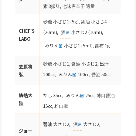
素 3振り, 七味唐辛子 適量
砂糖 小さじ1 (5g), 醤油 小さじ4
CHEF'S
(20ml),
酒
小さじ2 (10ml),
LABO
みりん
小さじ1 (5ml), 昆布 1g
砂糖 小さじ1, 醤油 小さじ2, 出汁
笠原将
200cc,
みりん
100cc, 醤油 50cc
弘
だし 35cc,
みりん
25cc, 薄口醤油
情熱大
陸
15cc, 粉山椒
醤油 大さじ2,
酒
大さじ2,
ジョー