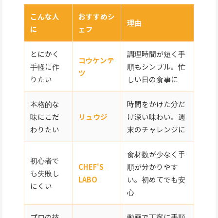
こんな人
おすすめシ
理由
に
ェフ
とにかく
調理時間が短く手
コウケンテ
手軽に作
順もシンプル。忙
ツ
りたい
しい日の食事に
本格的な
時間をかけた分だ
味にこだ
リュウジ
け深い味わい。週
わりたい
末のチャレンジに
食材数が少なく手
初心者で
CHEF'S
順が分かりやす
も失敗し
LABO
い。初めてでも安
にくい
心
プロの技
動画で丁寧に手順