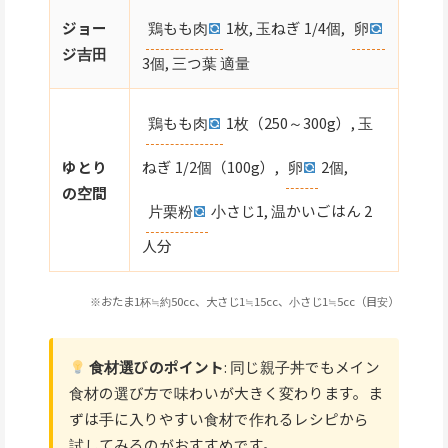
鶏もも肉
1枚, 玉ねぎ 1/4個,
卵
ジョー
ジ吉田
3個, 三つ葉 適量
鶏もも肉
1枚（250～300g）, 玉
ねぎ 1/2個（100g）,
卵
2個,
ゆとり
の空間
片栗粉
小さじ1, 温かいごはん 2
人分
※おたま1杯≒約50cc、大さじ1≒15cc、小さじ1≒5cc（目安）
食材選びのポイント
: 同じ親子丼でもメイン
食材の選び方で味わいが大きく変わります。ま
ずは手に入りやすい食材で作れるレシピから
試してみるのがおすすめです。