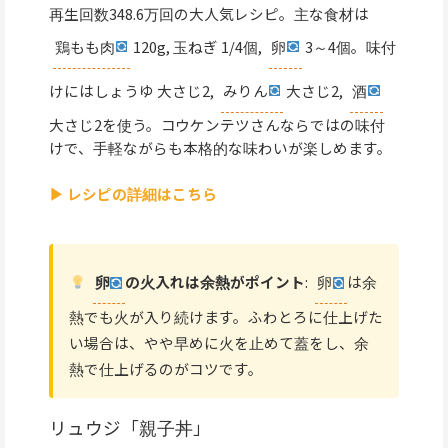
再生回数348.6万回の大人気レシピ。主な食材は
鶏もも肉
120g, 玉ねぎ 1/4個,
卵
3～4個。味付
けにはしょうゆ 大さじ2,
みりん
大さじ2,
酒
大さじ2を使う。コウケンテツさんならではの味付
けで、手軽ながらも本格的な味わいが楽しめます。
▶ レシピの詳細はこちら
卵
の火入れは余熱がポイント
:
卵
は余
熱でも火が入り続けます。ふわとろに仕上げた
い場合は、やや早めに火を止めて蓋をし、余
熱で仕上げるのがコツです。
リュウジ「親子丼」