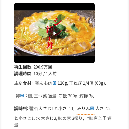
再生回数:
290.9万回
調理時間:
10分 / 1人前
主な食材:
鶏もも肉
120g, 玉ねぎ 1/4個 (60g),
卵
2個, 三つ葉 適量, ご飯 200g, 鰹節 3g
調味料:
醤油 大さじ1と小さじ1,
みりん
大さじ2
と小さじ1, 水 大さじ2, 味の素 3振り, 七味唐辛子 適
量