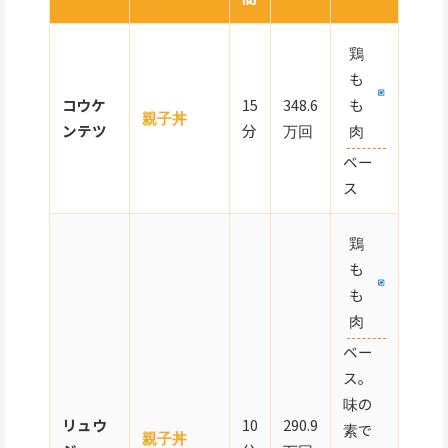
鶏
も
コウケ
15
348.6
も
親子丼
ンテツ
分
万回
肉
ベー
ス
鶏
も
も
肉
ベー
ス。
味の
リュウ
10
290.9
素で
親子丼