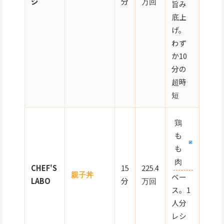
ジ
分
万回
旨み
底上
げ。
わず
か10
分の
超時
短
鶏
も
も
肉
CHEF'S
15
225.4
親子丼
ベー
LABO
分
万回
ス。1
人分
レシ