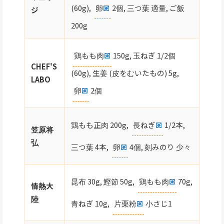
(60g),
卵
2個, 三つ葉 適量, ご飯
ジ
200g
鶏もも肉
150g, 玉ねぎ 1/2個
CHEF'S
(60g), 生姜 (皮をむいたもの) 5g,
LABO
卵
2個
鶏もも正肉 200g,
長ねぎ
1/2本,
笠原将
弘
三つ葉 4本,
卵
4個, 刻みのり 少々
昆布 30g, 鰹節 50g,
鶏もも肉
70g,
情熱大
陸
青ねぎ 10g,
片栗粉
小さじ1