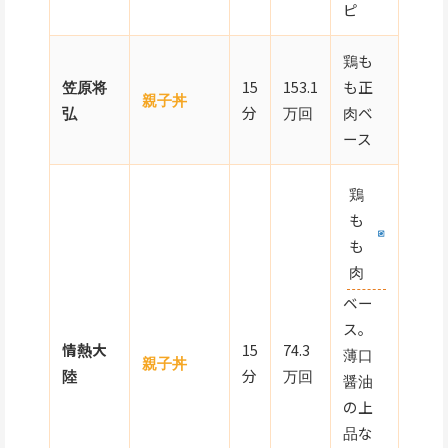
ピ
鶏も
笠原将
15
153.1
も正
親子丼
弘
分
万回
肉ベ
ース
鶏
も
も
肉
ベー
ス。
情熱大
15
74.3
薄口
親子丼
陸
分
万回
醤油
の上
品な