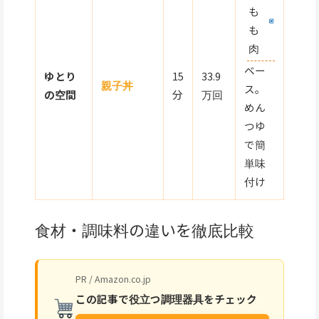
も
も
肉
ベー
ゆとり
15
33.9
親子丼
ス。
の空間
分
万回
めん
つゆ
で簡
単味
付け
食材・調味料の違いを徹底比較
PR / Amazon.co.jp
この記事で役立つ調理器具をチェック