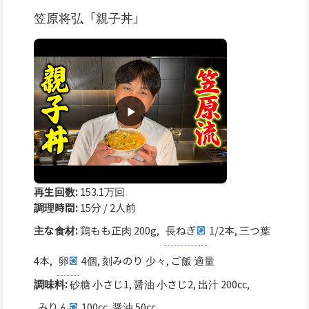
笠原将弘「親子丼」
再生回数:
153.1万回
調理時間:
15分 / 2人前
主な食材:
鶏もも正肉 200g,
長ねぎ
1/2本, 三つ葉
4本,
卵
4個, 刻みのり 少々, ご飯 適量
調味料:
砂糖 小さじ1, 醤油 小さじ2, 出汁 200cc,
みりん
100cc, 醤油 50cc