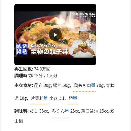
再生回数:
74.3万回
調理時間:
15分 / 1人分
主な食材:
昆布 30g, 鰹節 50g,
鶏もも肉
70g, 青ね
ぎ 10g,
片栗粉
小さじ1,
卵
調味料:
だし 35cc,
みりん
25cc, 薄口醤油 15cc, 粉
山椒