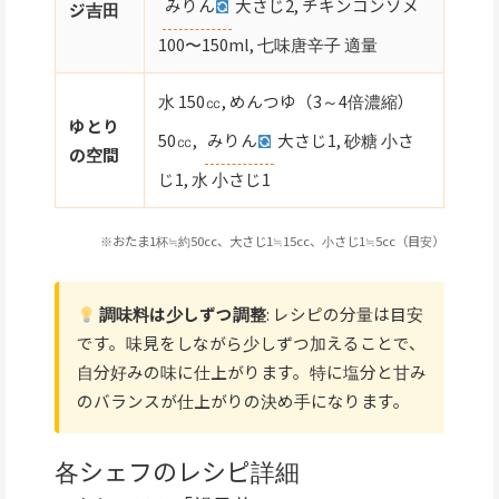
みりん
大さじ2, チキンコンソメ
ジ吉田
100〜150ml, 七味唐辛子 適量
水 150㏄, めんつゆ（3～4倍濃縮）
ゆとり
50㏄,
みりん
大さじ1, 砂糖 小さ
の空間
じ1, 水 小さじ1
※おたま1杯≒約50cc、大さじ1≒15cc、小さじ1≒5cc（目安）
調味料は少しずつ調整
: レシピの分量は目安
です。味見をしながら少しずつ加えることで、
自分好みの味に仕上がります。特に塩分と甘み
のバランスが仕上がりの決め手になります。
各シェフのレシピ詳細