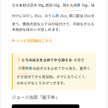
主な食材は昆布 30g, 鰹節 50g,
鶏もも肉
70g。味
付けにはだし 35cc,
みりん
25cc, 薄口醤油 15ccを
使う。情熱大陸ならではの味付けで、手軽ながらも
本格的な味わいが楽しめます。
▶ レシピの詳細はこちら
とろみは火を止めてから加える
: 水溶き
片栗粉
は必ず火を止めてから加え、素早く
かき混ぜてから再加熱。ダマになりにくく、
なめらかなとろみがつきます。
ジョージ吉田「親子丼」