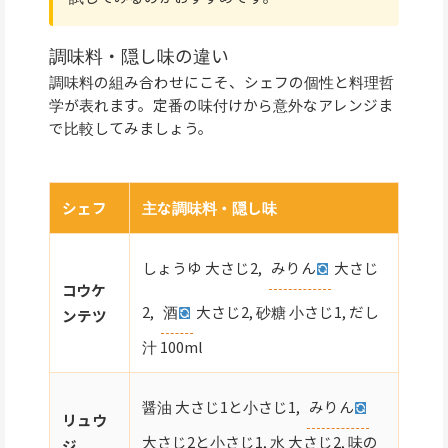
調味料・隠し味の違い
調味料の組み合わせにこそ、シェフの個性と料理哲
学が表れます。定番の味付けから意外なアレンジま
で比較してみましょう。
シェフ
主な調味料・隠し味
しょうゆ 大さじ2,
みりん
大さじ
コウケ
2,
酒
大さじ2, 砂糖 小さじ1, だし
ンテツ
汁 100ml
醤油 大さじ1と小さじ1,
みりん
リュウ
大さじ2と小さじ1, 水 大さじ2, 味の
ジ