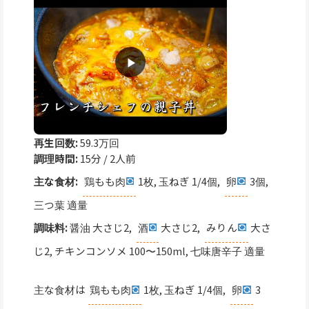
再生回数:
59.3万回
調理時間:
15分 / 2人前
主な食材:
鶏もも肉
1枚, 玉ねぎ 1/4個,
卵
3個,
三つ葉 適量
調味料:
醤油 大さじ2,
酒
大さじ2,
みりん
大さ
じ2, チキンコンソメ 100〜150ml, 七味唐辛子 適量
主な食材は
鶏もも肉
1枚, 玉ねぎ 1/4個,
卵
3