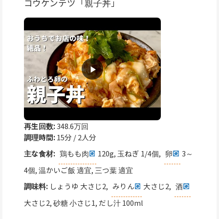
コウケンテツ「親子丼」
再生回数:
348.6万回
調理時間:
15分 / 2人分
主な食材:
鶏もも肉
120g, 玉ねぎ 1/4個,
卵
3～
4個, 温かいご飯 適宜, 三つ葉 適宜
調味料:
しょうゆ 大さじ2,
みりん
大さじ2,
酒
大さじ2, 砂糖 小さじ1, だし汁 100ml