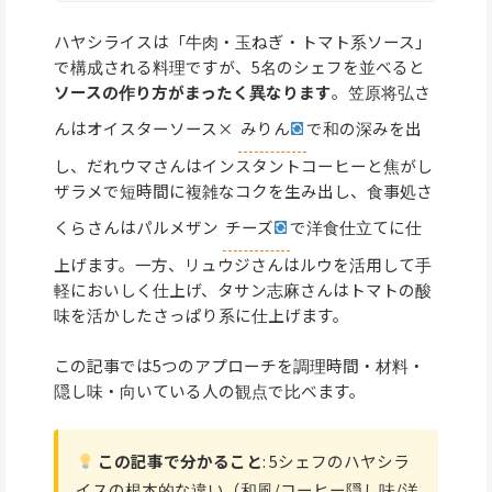
ハヤシライスは「牛肉・玉ねぎ・トマト系ソース」
で構成される料理ですが、5名のシェフを並べると
ソースの作り方がまったく異なります
。笠原将弘さ
んはオイスターソース×
みりん
で和の深みを出
し、だれウマさんはインスタントコーヒーと焦がし
ザラメで短時間に複雑なコクを生み出し、食事処さ
くらさんはパルメザン
チーズ
で洋食仕立てに仕
上げます。一方、リュウジさんはルウを活用して手
軽においしく仕上げ、タサン志麻さんはトマトの酸
味を活かしたさっぱり系に仕上げます。
この記事では5つのアプローチを調理時間・材料・
隠し味・向いている人の観点で比べます。
この記事で分かること
: 5シェフのハヤシラ
イスの根本的な違い（和風/コーヒー隠し味/洋