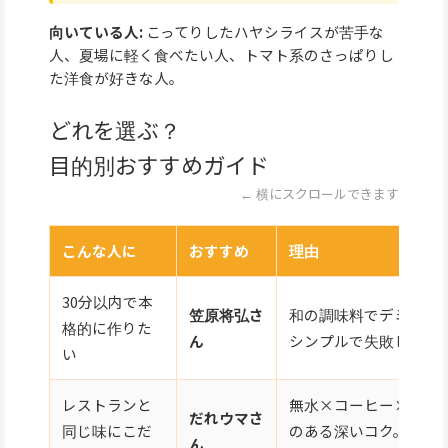
向いている人:
こってりしたハヤシライスが苦手な
人、夏場に軽く食べたい人、トマト系のさっぱりし
た洋食が好きな人。
どれを選ぶ？
目的別おすすめガイド
← 横にスクロールできます
こんな人に
おすすめ
理由
30分以内で本
笠原将弘さ
和の調味料でデミ缶不
格的に作りた
ん
シンプルで失敗しにく
い
レストランと
無水×コーヒー×ザラ
だれウマさ
同じ味にこだ
のある深いコク。60分
ん