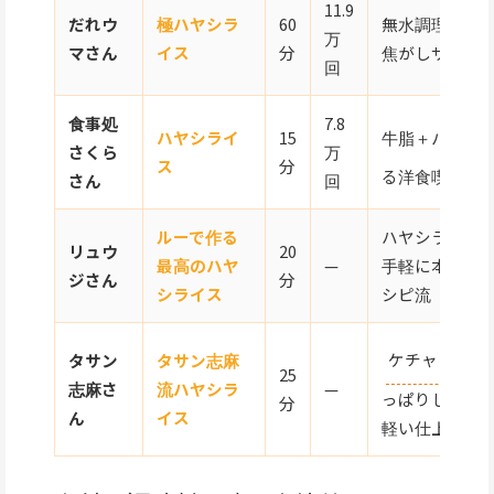
11.9
だれウ
極ハヤシラ
60
無水調理＋イ
万
マさん
イス
分
焦がしザラメ
回
食事処
7.8
牛脂＋パルメ
ハヤシライ
15
さくら
万
ス
分
る洋食喫茶ス
さん
回
ルーで作る
ハヤシライス
リュウ
20
最高のハヤ
—
手軽に本格的
ジさん
分
シライス
シピ流
ケチャップ
タサン
タサン志麻
25
志麻さ
流ハヤシラ
—
っぱりしたト
分
ん
イス
軽い仕上がり