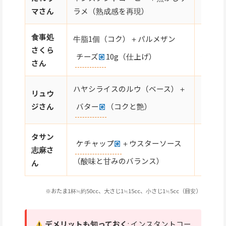
マさん
ラメ（熟成感を再現）
250m
食事処
牛脂1個（コク）＋パルメザン
トマト
さくら
チーズ
10g（仕上げ）
イン10
さん
ハヤシライスのルウ（ベース）＋
リュウ
トマト
バター
（コクと艶）
ジさん
（ルウ
タサン
ケチャップ
＋ウスターソース
トマト
志麻さ
（さっ
（酸味と甘みのバランス）
ん
※おたま1杯≒約50cc、大さじ1≒15cc、小さじ1≒5cc（目安）
デメリットも知っておく
: インスタントコー