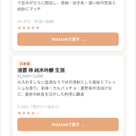
で旨みがさらに開花し、煮物・焼き鳥・濃い味の惣菜と
絶妙にマッチ
15–55℃（常温〜熱燗）
★★★★★
Amazonで探す →
日本酒
浦霞 禅 純米吟醸 生酒
¥1,500〜3,000
火入れをしない生酒ならではの溌剌とした風味とフレッ
シュな香り。刺身・カルパッチョ・夏野菜の浅漬けな
ど、素材の鮮度を活かした料理に最適
5–10℃（雪冷え〜花冷え）
★★★★☆
Amazonで探す →