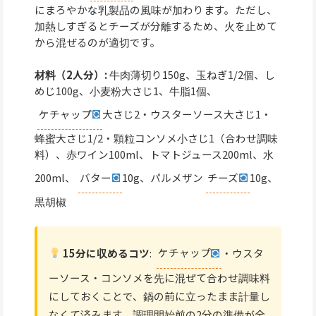
にまろやかな乳製品の風味が加わります。ただし、
加熱しすぎるとチーズが分離するため、火を止めて
から混ぜるのが適切です。
材料（2人分）:
牛肉薄切り150g、玉ねぎ1/2個、し
めじ100g、小麦粉大さじ1、牛脂1個、
ケチャップ
大さじ2・ウスターソース大さじ1・
蜂蜜大さじ1/2・顆粒コンソメ小さじ1（合わせ調味
料）、赤ワイン100ml、トマトジュース200ml、水
200ml、
バター
10g、パルメザン
チーズ
10g、
黒胡椒
15分に収めるコツ
:
ケチャップ
・ウスタ
ーソース・コンソメを先に混ぜて合わせ調味料
にしておくことで、鍋の前に立ったまま計量し
なくて済みます。調理開始前の2分の準備が全