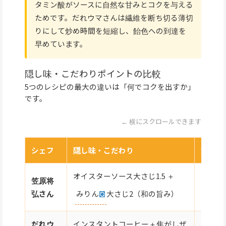
タミン酸がソースに自然な甘みとコクを与える
ためです。だれウマさんは繊維を断ち切る薄切
りにして炒め時間を短縮し、飴色への到達を
早めています。
隠し味・こだわりポイントの比較
5つのレシピの最大の違いは「何でコクを出すか」
です。
← 横にスクロールできます
シェフ
隠し味・こだわり
液体ベ
オイスターソース大さじ1.5 ＋
笠原将
トマトジ
みりん
大さじ2（和の旨み）
弘さん
イン200
だれウ
インスタントコーヒー＋焦がしザ
トマト