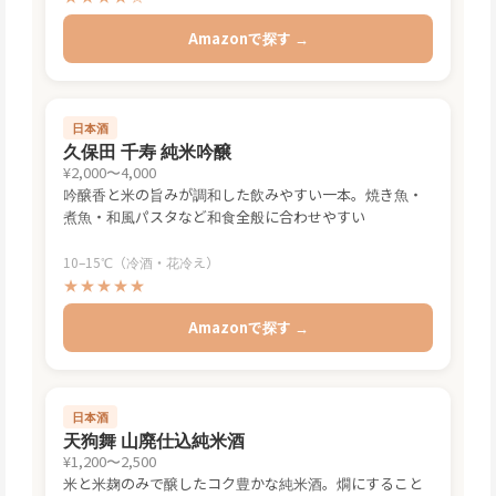
Amazonで探す →
日本酒
久保田 千寿 純米吟醸
¥2,000〜4,000
吟醸香と米の旨みが調和した飲みやすい一本。焼き魚・
煮魚・和風パスタなど和食全般に合わせやすい
10–15℃（冷酒・花冷え）
★★★★★
Amazonで探す →
日本酒
天狗舞 山廃仕込純米酒
¥1,200〜2,500
米と米麹のみで醸したコク豊かな純米酒。燗にすること