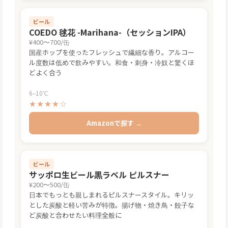
ビール
COEDO 毬花 -Marihana-（セッションIPA）
¥400〜700/缶
国産ホップを使ったフレッシュで繊細な香り。アルコー
ル度数は低めで飲みやすい。和食・刺身・冷奴と驚くほ
どよく合う
6–10℃
★★★★☆
Amazonで探す →
ビール
サッポロ生ビール黒ラベル ピルスナー
¥200〜500/缶
日本でもっとも親しまれるピルスナースタイル。キリッ
とした炭酸と軽い苦みが特徴。揚げ物・焼き鳥・餃子な
ど炭酸と合わせたい料理全般に