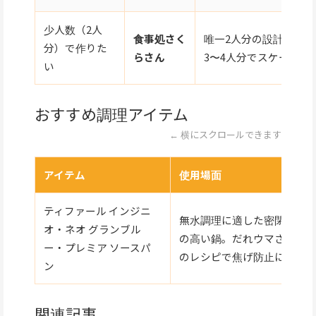
少人数（2人
食事処さく
唯一2人分の設計。他
分）で作りた
らさん
3〜4人分でスケールダ
い
おすすめ調理アイテム
← 横にスクロールできます
アイテム
使用場面
ティファール インジニ
無水調理に適した密閉性
オ・ネオ グランブル
の高い鍋。だれウマさん
ー・プレミア ソースパ
のレシピで焦げ防止に
ン
関連記事