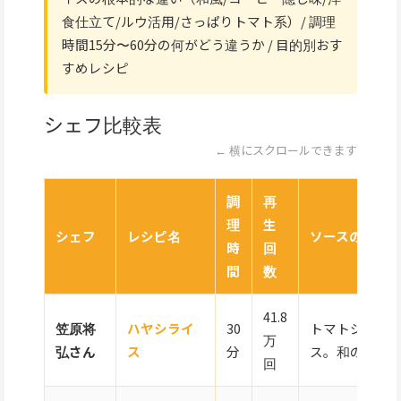
食仕立て/ルウ活用/さっぱりトマト系）/ 調理
時間15分〜60分の何がどう違うか / 目的別おす
すめレシピ
シェフ比較表
← 横にスクロールできます
調
再
理
生
シェフ
レシピ名
ソースの特徴
時
回
間
数
41.8
笠原将
ハヤシライ
30
トマトジュー
万
弘さん
ス
分
ス。和の調味
回