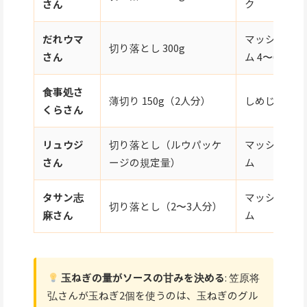
さん
ク
だれウマ
マッシュルー
切り落とし 300g
さん
ム 4〜6個
食事処さ
薄切り 150g（2人分）
しめじ 100g
くらさん
リュウジ
切り落とし（ルウパッケ
マッシュルー
さん
ージの規定量）
ム
タサン志
マッシュルー
切り落とし（2〜3人分）
麻さん
ム
玉ねぎの量がソースの甘みを決める
: 笠原将
弘さんが玉ねぎ2個を使うのは、玉ねぎのグル