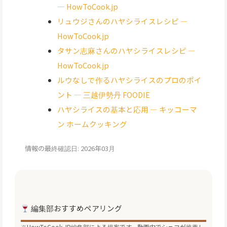
— HowToCook.jp
リュウジさんのハヤシライスレシピ —
HowToCook.jp
タサン志麻さんのハヤシライスレシピ —
HowToCook.jp
ルウなしで作るハヤシライスのプロのポイ
ント — 三越伊勢丹 FOODIE
ハヤシライスの基本と応用 — キッコーマ
ン ホームクッキング
情報の最終確認日: 2026年03月
編集部おすすめペアリング
※HowToCook.JP編集部による提案です。動画内でシェフが推薦し