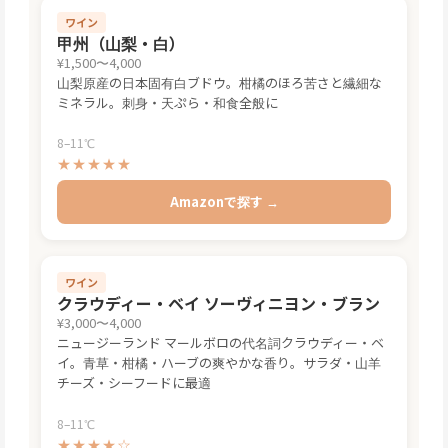
ワイン
甲州（山梨・白）
¥1,500〜4,000
山梨原産の日本固有白ブドウ。柑橘のほろ苦さと繊細な
ミネラル。刺身・天ぷら・和食全般に
8–11℃
★★★★★
Amazonで探す →
ワイン
クラウディー・ベイ ソーヴィニヨン・ブラン
¥3,000〜4,000
ニュージーランド マールボロの代名詞クラウディー・ベ
イ。青草・柑橘・ハーブの爽やかな香り。サラダ・山羊
チーズ・シーフードに最適
8–11℃
★★★★☆