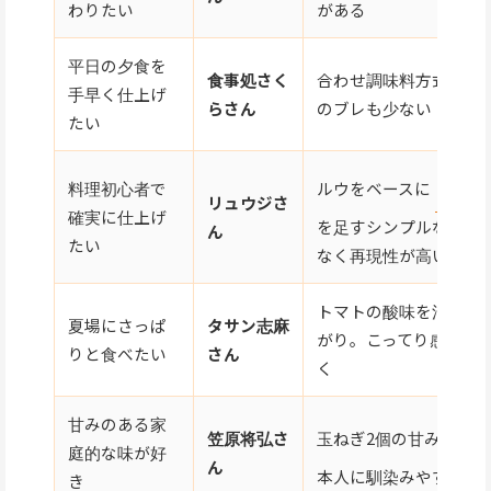
わりたい
がある
平日の夕食を
食事処さく
合わせ調味料方式で15
手早く仕上げ
らさん
のブレも少ない
たい
ルウをベースに
バター
料理初心者で
リュウジさ
確実に仕上げ
を足すシンプルな手順
ん
たい
なく再現性が高い
トマトの酸味を活かし
夏場にさっぱ
タサン志麻
がり。こってり感が苦
りと食べたい
さん
く
甘みのある家
玉ねぎ2個の甘み×
み
笠原将弘さ
庭的な味が好
ん
本人に馴染みやすい甘
き