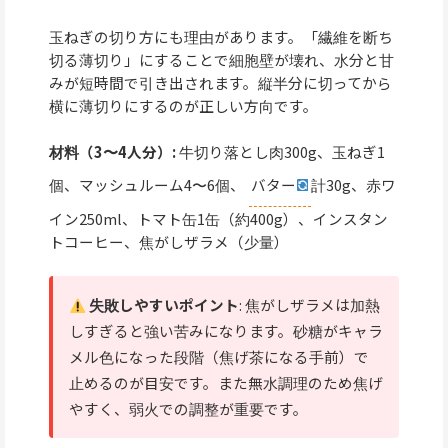
玉ねぎの切り方にも理由があります。「繊維を断ち
切る薄切り」にすることで細胞壁が壊れ、水分と甘
みが短時間で引き出されます。縦半分に切ってから
横に薄切りにするのが正しい方向です。
材料（3〜4人分）:
牛切り落とし肉300g、玉ねぎ1
個、マッシュルーム4〜6個、
バター
計30g、赤ワ
イン250ml、トマト缶1缶（約400g）、インスタン
トコーヒー、焦がしザラメ（少量）
失敗しやすいポイント
: 焦がしザラメは加熱
しすぎると強い苦みになります。砂糖がキャラ
メル色になった段階（焦げ茶になる手前）で
止めるのが目安です。また無水調理のため焦げ
やすく、弱火での調整が重要です。