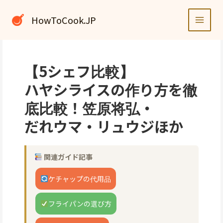
内
容
HowToCook.JP
を
ス
キ
ッ
【5シェフ比較】
プ
ハヤシライスの作り方を徹
底比較！笠原将弘・
だれウマ・リュウジほか
関連ガイド記事
ケチャップの代用品
フライパンの選び方