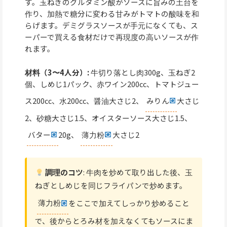
す。玉ねぎのグルタミン酸がソースに旨みの土台を
作り、加熱で糖分に変わる甘みがトマトの酸味を和
らげます。デミグラスソースが手元になくても、ス
ーパーで買える食材だけで再現度の高いソースが作
れます。
材料（3〜4人分）:
牛切り落とし肉300g、玉ねぎ2
個、しめじ1パック、赤ワイン200cc、トマトジュー
ス200cc、水200cc、醤油大さじ2、
みりん
大さじ
2、砂糖大さじ1.5、オイスターソース大さじ1.5、
バター
20g、
薄力粉
大さじ2
調理のコツ
: 牛肉を炒めて取り出した後、玉
ねぎとしめじを同じフライパンで炒めます。
薄力粉
をここで加えてしっかり炒めること
で、後からとろみ材を加えなくてもソースにま