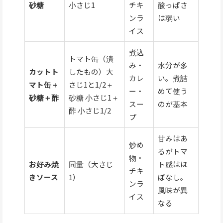
砂糖
小さじ1
チキ
酸っぱさ
ンラ
は弱い
イス
煮込
トマト缶（潰
み・
水分が多
カットト
したもの）大
カレ
い。煮詰
マト缶＋
さじ1と1/2＋
ー・
めて使う
砂糖＋酢
砂糖 小さじ1＋
スー
のが基本
酢 小さじ1/2
プ
甘みはあ
炒め
るがトマ
物・
お好み焼
同量（大さじ
ト感はほ
チキ
きソース
1）
ぼなし。
ンラ
風味が異
イス
なる