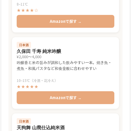
8–11℃
★★★★☆
Amazonで探す →
日本酒
久保田 千寿 純米吟醸
¥2,000〜4,000
吟醸香と米の旨みが調和した飲みやすい一本。焼き魚・
煮魚・和風パスタなど和食全般に合わせやすい
10–15℃（冷酒・花冷え）
★★★★★
Amazonで探す →
日本酒
天狗舞 山廃仕込純米酒