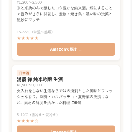
¥1,200〜2,500
米と米麹のみで醸したコク豊かな純米酒。燗にすること
で旨みがさらに開花し、煮物・焼き鳥・濃い味の惣菜と
絶妙にマッチ
15–55℃（常温〜熱燗）
★★★★★
Amazonで探す →
日本酒
浦霞 禅 純米吟醸 生酒
¥1,500〜3,000
火入れをしない生酒ならではの溌剌とした風味とフレッ
シュな香り。刺身・カルパッチョ・夏野菜の浅漬けな
ど、素材の鮮度を活かした料理に最適
5–10℃（雪冷え〜花冷え）
★★★★☆
Amazonで探す →