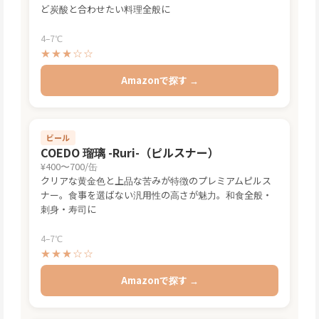
ど炭酸と合わせたい料理全般に
4–7℃
★★★☆☆
Amazonで探す →
ビール
COEDO 瑠璃 -Ruri-（ピルスナー）
¥400〜700/缶
クリアな黄金色と上品な苦みが特徴のプレミアムピルス
ナー。食事を選ばない汎用性の高さが魅力。和食全般・
刺身・寿司に
4–7℃
★★★☆☆
Amazonで探す →