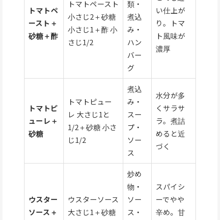
トマトペースト
類・
トマトペ
い仕上が
小さじ2＋砂糖
煮込
ースト＋
り。トマ
小さじ1＋酢 小
み・
砂糖＋酢
ト風味が
さじ1/2
ハン
濃厚
バー
グ
煮込
水分が多
トマトピュー
み・
トマトピ
くサラサ
レ 大さじ1と
スー
ューレ＋
ラ。煮詰
1/2＋砂糖 小さ
プ・
砂糖
めると近
じ1/2
ソー
づく
ス
炒め
物・
スパイシ
ウスター
ウスターソース
ソー
ーでやや
ソース＋
大さじ1＋砂糖
ス・
辛め。甘