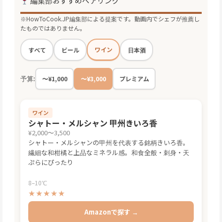
編集部おすすめペアリング
※HowToCook.JP編集部による提案です。動画内でシェフが推薦し
たものではありません。
ワイン
すべて
ビール
日本酒
予算:
〜¥1,000
〜¥3,000
プレミアム
ワイン
シャトー・メルシャン 甲州きいろ香
¥2,000〜3,500
シャトー・メルシャンの甲州を代表する銘柄きいろ香。
繊細な和柑橘と上品なミネラル感。和食全般・刺身・天
ぷらにぴったり
8–10℃
★★★★★
Amazonで探す →