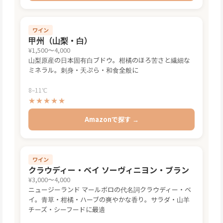
ワイン
甲州（山梨・白）
¥1,500〜4,000
山梨原産の日本固有白ブドウ。柑橘のほろ苦さと繊細な
ミネラル。刺身・天ぷら・和食全般に
8–11℃
★★★★★
Amazonで探す →
ワイン
クラウディー・ベイ ソーヴィニヨン・ブラン
¥3,000〜4,000
ニュージーランド マールボロの代名詞クラウディー・ベ
イ。青草・柑橘・ハーブの爽やかな香り。サラダ・山羊
チーズ・シーフードに最適