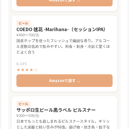
ビール
COEDO 毬花 -Marihana-（セッションIPA）
¥400〜700/缶
国産ホップを使ったフレッシュで繊細な香り。アルコー
ル度数は低めで飲みやすい。和食・刺身・冷奴と驚くほ
どよく合う
6–10℃
★★★★☆
Amazonで探す →
ビール
サッポロ生ビール黒ラベル ピルスナー
¥200〜500/缶
日本でもっとも親しまれるピルスナースタイル。キリッ
とした炭酸と軽い苦みが特徴。揚げ物・焼き鳥・餃子な