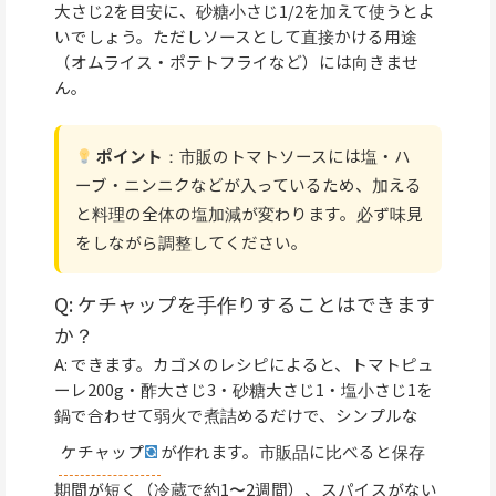
大さじ2を目安に、砂糖小さじ1/2を加えて使うとよ
いでしょう。ただしソースとして直接かける用途
（オムライス・ポテトフライなど）には向きませ
ん。
ポイント
：市販のトマトソースには塩・ハ
ーブ・ニンニクなどが入っているため、加える
と料理の全体の塩加減が変わります。必ず味見
をしながら調整してください。
Q: ケチャップを手作りすることはできます
か？
A: できます。カゴメのレシピによると、トマトピュ
ーレ200g・酢大さじ3・砂糖大さじ1・塩小さじ1を
鍋で合わせて弱火で煮詰めるだけで、シンプルな
ケチャップ
が作れます。市販品に比べると保存
期間が短く（冷蔵で約1〜2週間）、スパイスがない