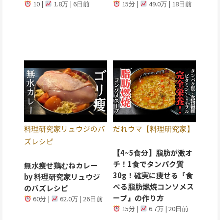
10 |
1.8万 | 6日前
15分 |
49.0万 | 18日前
料理研究家リュウジのバ
だれウマ【料理研究家】
ズレシピ
【4~5食分】脂肪が激オ
チ！1食でタンパク質
無水痩せ鶏むねカレー
30g！確実に痩せる『食
by 料理研究家リュウジ
べる脂肪燃焼コンソメス
のバズレシピ
ープ』の作り方
60分 |
62.0万 | 26日前
15分 |
6.7万 | 20日前