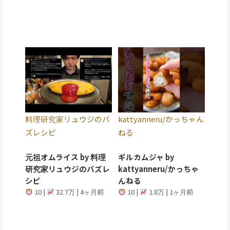
料理研究家リュウジのバ
kattyanneru/かっちゃん
ズレシピ
ねる
元祖オムライス by 料理
ギルカムジャ by
研究家リュウジのバズレ
kattyanneru/かっちゃ
シピ
んねる
10 |
32.7万 | 4ヶ月前
10 |
1.8万 | 1ヶ月前