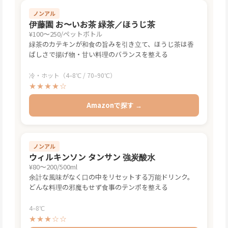
ノンアル
伊藤園 お〜いお茶 緑茶／ほうじ茶
¥100〜250/ペットボトル
緑茶のカテキンが和食の旨みを引き立て、ほうじ茶は香
ばしさで揚げ物・甘い料理のバランスを整える
冷・ホット（4–8℃ / 70–90℃）
★★★★☆
Amazonで探す →
ノンアル
ウィルキンソン タンサン 強炭酸水
¥80〜200/500ml
余計な風味がなく口の中をリセットする万能ドリンク。
どんな料理の邪魔もせず食事のテンポを整える
4–8℃
★★★☆☆