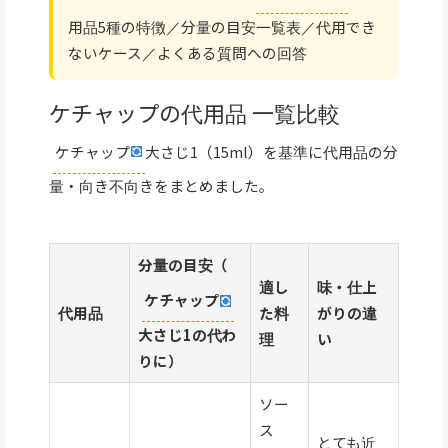
用品5種の特徴／分量の目安一覧表／代用でき
ないケース／よくある質問への回答
ケチャップの代用品 一覧比較
ケチャップ
大さじ1（15ml）を基準に代用品の分
量・向き不向きをまとめました。
分量の目安（
適し
味・仕上
ケチャップ
代用品
た料
がりの違
大さじ1の代わ
理
い
りに）
ソー
ス
とても近