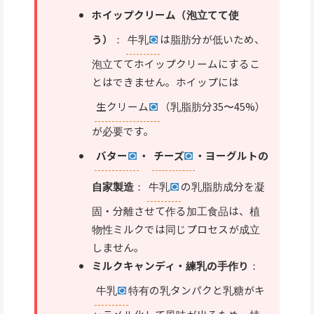
ホイップクリーム（泡立てて使
う）
：
牛乳
は脂肪分が低いため、
泡立ててホイップクリームにするこ
とはできません。ホイップには
生クリーム
（乳脂肪分35〜45%）
が必要です。
バター
・
チーズ
・ヨーグルトの
自家製造
：
牛乳
の乳脂肪成分を凝
固・分離させて作る加工食品は、植
物性ミルクでは同じプロセスが成立
しません。
ミルクキャンディ・練乳の手作り
：
牛乳
特有の乳タンパクと乳糖がキ