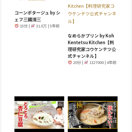
Kitchen【料理研究家コ
コーンポタージュ by シ
ウケンテツ公式チャンネ
ェフ三國清三
ル】
15分 |
31.0万 | 5年前
なめらかプリン by Koh
Kentetsu Kitchen【料
理研究家コウケンテツ公
式チャンネル】
20分 |
1327000 | 4年前