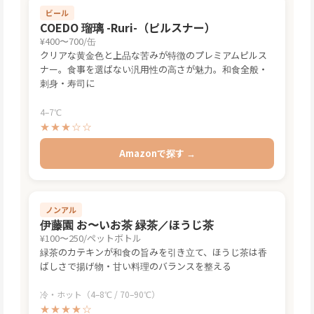
ビール
COEDO 瑠璃 -Ruri-（ピルスナー）
¥400〜700/缶
クリアな黄金色と上品な苦みが特徴のプレミアムピルス
ナー。食事を選ばない汎用性の高さが魅力。和食全般・
刺身・寿司に
4–7℃
★★★☆☆
Amazonで探す →
ノンアル
伊藤園 お〜いお茶 緑茶／ほうじ茶
¥100〜250/ペットボトル
緑茶のカテキンが和食の旨みを引き立て、ほうじ茶は香
ばしさで揚げ物・甘い料理のバランスを整える
冷・ホット（4–8℃ / 70–90℃）
★★★★☆