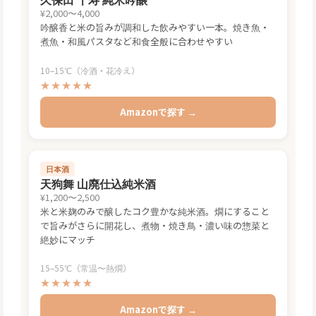
¥2,000〜4,000
吟醸香と米の旨みが調和した飲みやすい一本。焼き魚・
煮魚・和風パスタなど和食全般に合わせやすい
10–15℃（冷酒・花冷え）
★★★★★
Amazonで探す →
日本酒
天狗舞 山廃仕込純米酒
¥1,200〜2,500
米と米麹のみで醸したコク豊かな純米酒。燗にすること
で旨みがさらに開花し、煮物・焼き鳥・濃い味の惣菜と
絶妙にマッチ
15–55℃（常温〜熱燗）
★★★★★
Amazonで探す →