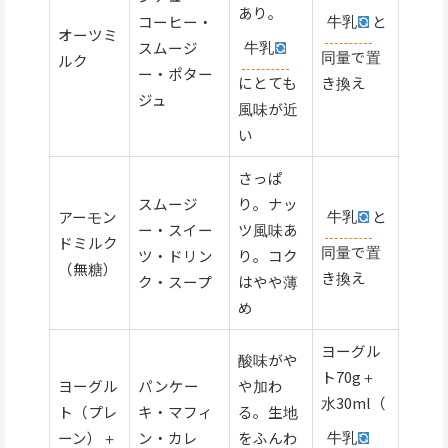
あり。
牛乳
と
コーヒー・
オーツミ
牛乳
スムージ
同量で置
ルク
ー・ポター
にとても
き換え
ジュ
風味が近
い
さっぱ
スムージ
り。ナッ
牛乳
と
アーモン
ー・スイー
ツ風味あ
ドミルク
同量で置
ツ・ドリン
り。コク
（無糖）
き換え
ク・スープ
はやや薄
め
ヨーグル
酸味がや
ト70g＋
ヨーグル
パンケー
や加わ
水30ml（
ト（プレ
キ・マフィ
る。生地
牛乳
ーン）＋
ン・カレ
をふんわ