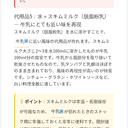
い。
代用品5：水＋スキムミルク（脱脂粉乳）
— 牛乳にとても近い味を再現
スキムミルク（脱脂粉乳）を水に溶かすことで、
牛乳
に近い風味の代用品が作れます。スキムミ
ルク大さじ2〜3を水100mlに溶かしたものが牛乳
100ml分の目安です。牛乳から脂肪分を取り除いて
乾燥させたものなので、乳タンパクと乳糖はほぼそ
のまま含まれており、風味の再現性が高いのが特長
です。シチュー・グラタン・ホワイトソースなど、
白い料理全般に適しています。
ポイント
：スキムミルクは常温・長期保存
が可能なため、
牛乳
が切れたときのストッ
ク用に常備しておくと非常に便利です。開封後