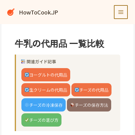
内
容
HowToCook.JP
を
ス
キ
ッ
牛乳の代用品 一覧比較
プ
関連ガイド記事
ヨーグルトの代用品
生クリームの代用品
チーズの代用品
チーズの冷凍保存
チーズの保存方法
チーズの選び方