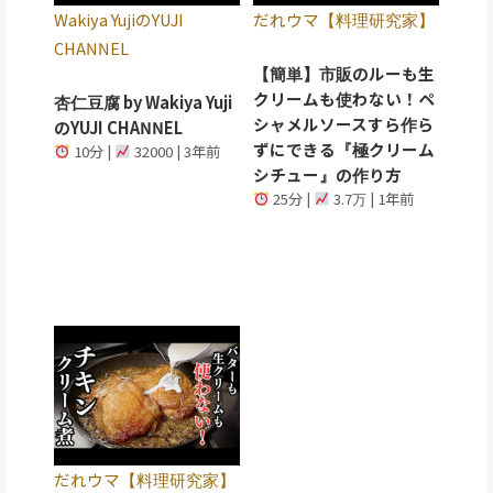
Wakiya YujiのYUJI
だれウマ【料理研究家】
CHANNEL
【簡単】市販のルーも生
クリームも使わない！ペ
杏仁豆腐 by Wakiya Yuji
シャメルソースすら作ら
のYUJI CHANNEL
ずにできる『極クリーム
10分 |
32000 | 3年前
シチュー』の作り方
25分 |
3.7万 | 1年前
だれウマ【料理研究家】