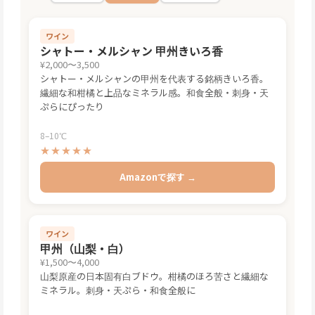
ワイン
シャトー・メルシャン 甲州きいろ香
¥2,000〜3,500
シャトー・メルシャンの甲州を代表する銘柄きいろ香。
繊細な和柑橘と上品なミネラル感。和食全般・刺身・天
ぷらにぴったり
8–10℃
★★★★★
Amazonで探す →
ワイン
甲州（山梨・白）
¥1,500〜4,000
山梨原産の日本固有白ブドウ。柑橘のほろ苦さと繊細な
ミネラル。刺身・天ぷら・和食全般に