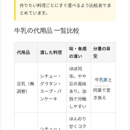
作りたい料理ごとにすぐ選べるよう比較表でま
とめています。
牛乳の代用品 一覧比較
味・食感
分量の目
代用品
適した料理
の違い
安
ほぼ同
シチュー・
等。やや
牛乳
と
豆乳（無
グラタン・
豆の風味
同量で置
調整）
スープ・パ
あり。加
き換え
ンケーキ
熱で分離
しやすい
ほんのり
甘くコク
シチュー・