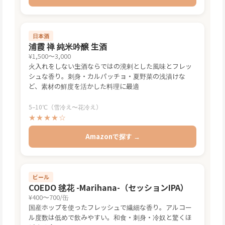
日本酒
浦霞 禅 純米吟醸 生酒
¥1,500〜3,000
火入れをしない生酒ならではの溌剌とした風味とフレッ
シュな香り。刺身・カルパッチョ・夏野菜の浅漬けな
ど、素材の鮮度を活かした料理に最適
5–10℃（雪冷え〜花冷え）
★★★★☆
Amazonで探す →
ビール
COEDO 毬花 -Marihana-（セッションIPA）
¥400〜700/缶
国産ホップを使ったフレッシュで繊細な香り。アルコー
ル度数は低めで飲みやすい。和食・刺身・冷奴と驚くほ