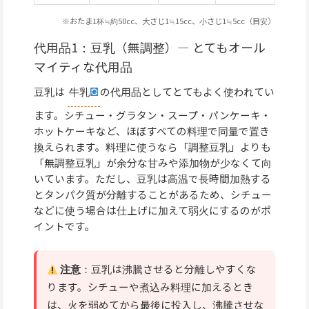
※おたま1杯≒約50cc、大さじ1≒15cc、小さじ1≒5cc（目安）
代用品1：豆乳（無調整）— とてもオール
マイティな代用品
豆乳は
牛乳
の代用品としてとてもよく使われてい
ます。シチュー・グラタン・スープ・パンケーキ・
ホットケーキなど、ほぼすべての料理で同量で置き
換えられます。料理に使うなら「調整豆乳」よりも
「無調整豆乳」が余分な甘みや添加物が少なくて向
いています。ただし、豆乳は高温で長時間加熱する
とタンパク質が分離することがあるため、シチュー
などに使う場合は仕上げに加えて弱火にするのがポ
イントです。
注意
：豆乳は沸騰させると分離しやすくな
ります。シチューや煮込み料理に加えるとき
は、火を弱めてから最後に投入し、沸騰させな