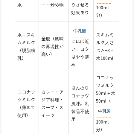
水
ー・炒め物
りさせる
100ml
効果あり
分）
牛乳
水＋スキ
スキムミ
全般（風味
にほぼ近
ムミルク
ルク大さ
の再現性が
い。コク
（脱脂粉
じ2〜3＋
高い）
はやや薄
乳）
水100ml
め
ココナッ
ツミルク
ほんのり
ココナッ
カレー・ア
50ml＋水
コナッツ
ツミルク
ジア料理・
50ml（
風味。乳
（薄めて
スープ・ス
牛乳
製品不使
使用）
イーツ
用
100ml
分）