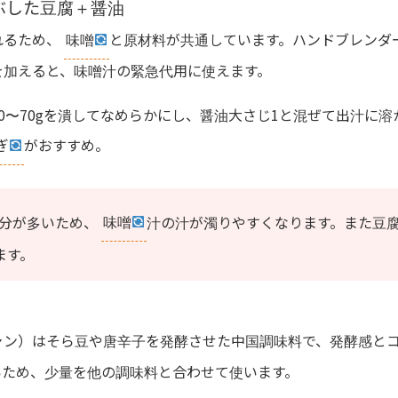
ぶした豆腐＋醤油
れるため、
味噌
と原材料が共通しています。ハンドブレンダ
を加えると、味噌汁の緊急代用に使えます。
0〜70gを潰してなめらかにし、醤油大さじ1と混ぜて出汁に
ぎ
がおすすめ。
分が多いため、
味噌
汁の汁が濁りやすくなります。また豆
ます。
ャン）はそら豆や唐辛子を発酵させた中国調味料で、発酵感と
いため、少量を他の調味料と合わせて使います。