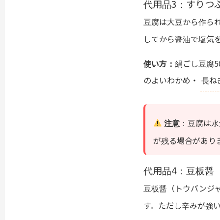
代用品3：すりつ
豆腐は大豆から作ら
してから醤油で塩気
使い方：
絹ごし豆腐5
のよいわかめ・
長ね
注意
：豆腐は水
が残る場合があり
代用品4：豆板醤
豆板醤（トウバンジ
す。ただし辛みが強