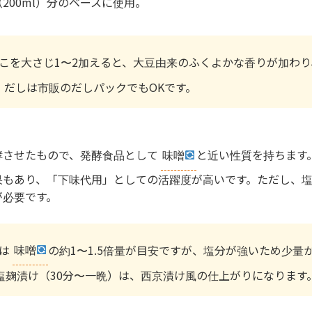
（200ml）分のベースに使用。
こを大さじ1〜2加えると、大豆由来のふくよかな香りが加わり
。だしは市販のだしパックでもOKです。
酵させたもので、発酵食品として
味噌
と近い性質を持ちます
果もあり、「下味代用」としての活躍度が高いです。ただし、
が必要です。
は
味噌
の約1〜1.5倍量が目安ですが、塩分が強いため少量
塩麹漬け（30分〜一晩）は、西京漬け風の仕上がりになります