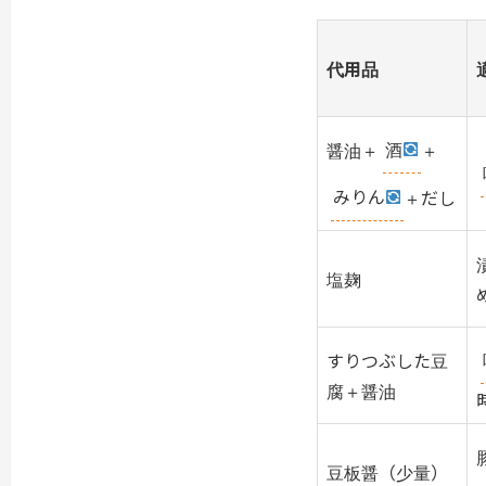
代用品
醤油＋
酒
＋
みりん
＋だし
塩麹
すりつぶした豆
腐＋醤油
豆板醤（少量）