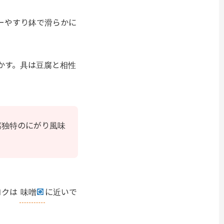
ーやすり鉢で滑らかに
溶かす。具は豆腐と相性
腐独特のにがり風味
コクは
味噌
に近いで