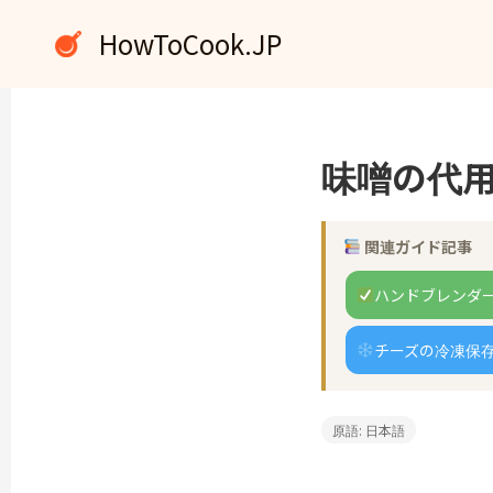
内
HowToCook.JP
容
を
ス
キ
ッ
味噌の代用
プ
関連ガイド記事
ハンドブレンダ
チーズの冷凍保
原語: 日本語