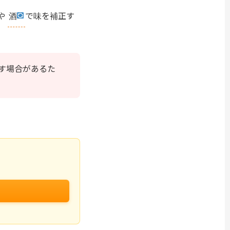
や
酒
で味を補正す
す場合があるた