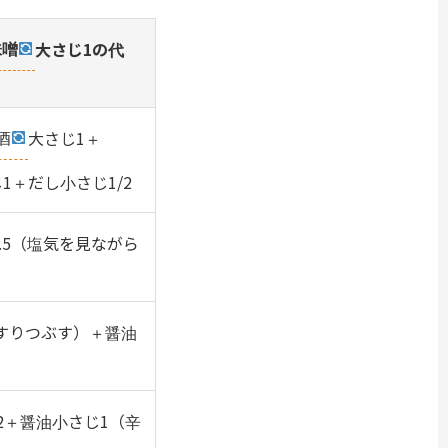
味噌
大さじ1の代
酒
大さじ1＋
1＋だし小さじ1/2
.5（塩気を見ながら
（すりつぶす）＋醤油
2＋醤油小さじ1（辛