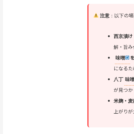
注意
：以下の場
西京漬け
解・旨み
味噌
になるた
八丁
味
が見つか
米麹・麦
上がりが