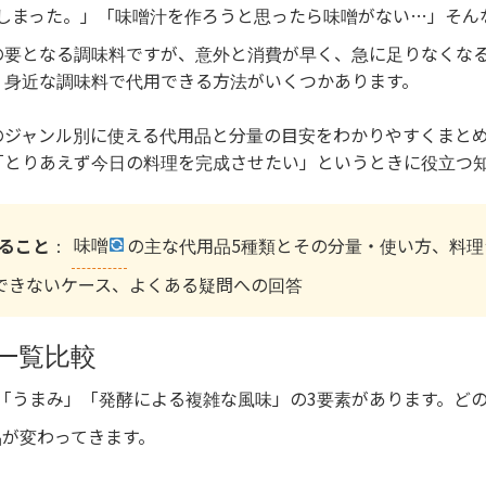
しまった。」「味噌汁を作ろうと思ったら味噌がない…」そん
の要となる調味料ですが、意外と消費が早く、急に足りなくな
。身近な調味料で代用できる方法がいくつかあります。
のジャンル別に使える代用品と分量の目安をわかりやすくまと
「とりあえず今日の料理を完成させたい」というときに役立つ
ること
：
味噌
の主な代用品5種類とその分量・使い方、料理
できないケース、よくある疑問への回答
一覧比較
「うまみ」「発酵による複雑な風味」の3要素があります。ど
品が変わってきます。