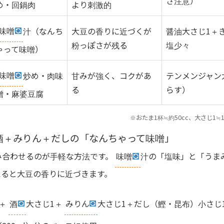
さ注意）
め・回鍋肉
より刺激的
味噌
汁（なんち
大豆の香りに近づくが
醤油大さじ1＋
粉っぽさが残る
塩少々
ゃって味噌）
味噌
炒め・肉味
甘みが強く、コクがあ
テンメンジャン
る
らす）
噌・麻婆豆腐
※おたま1杯≒約50cc、大さじ1≒1
酒＋みりん＋だしの「なんちゃって味噌」
み合わせるのが手軽な方法です。
味噌
汁の「塩味」と「うま
えると大豆の香りに近づきます。
＋
酒
大さじ1＋
みりん
大さじ1＋だし（鰹・昆布）小さじ1