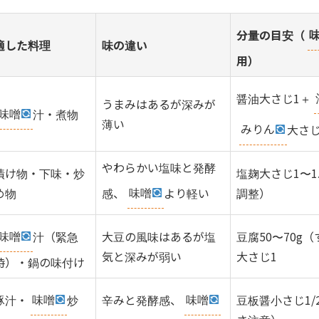
分量の目安（
適した料理
味の違い
用）
醤油大さじ1＋
うまみはあるが深みが
味噌
汁・煮物
薄い
みりん
大さじ
やわらかい塩味と発酵
漬け物・下味・炒
塩麹大さじ1〜1
感、
味噌
より軽い
め物
調整）
味噌
汁（緊急
大豆の風味はあるが塩
豆腐50〜70g
気と深みが弱い
大さじ1
時）・鍋の味付け
豚汁・
味噌
炒
辛みと発酵感、
味噌
豆板醤小さじ1/