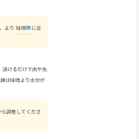
、より
味噌
に近
。漬けるだけで肉や魚
塩麹は味噌より水分が
から調整してくださ
。