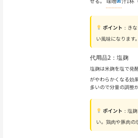
ぜる。
味噌
汁1杯
ポイント
：きな
い風味になります
代用品2：塩麹
塩麹は米麹を塩で発
がやわらかくなる効
多いので分量の調整
ポイント
：塩麹
い。鶏肉や豚肉の