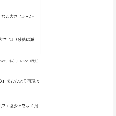
きなこ大さじ1〜2＋
大さじ1（砂糖は減
5cc、小さじ1≒5cc（目安）
み」をおおよそ再現で
/2＋塩少々をよく混