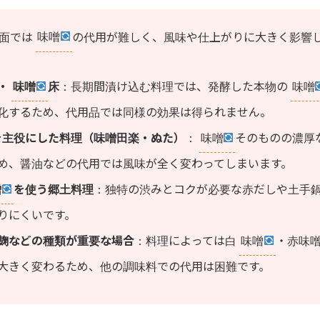
面では
味噌
の代用が難しく、風味や仕上がりに大きく影響
・
味噌
床
：長期間漬け込む料理では、発酵した本物の
味噌
化するため、代用品では同様の効果は得られません。
を主役にした料理（味噌田楽・ぬた）
：
味噌
そのものの濃厚
め、醤油などの代用では風味が全く変わってしまいます。
噌
を使う郷土料理
：独特の渋みとコクが必要な赤だしや土手
りにくいです。
麹などの種類が重要な場合
：料理によっては白
味噌
・赤味
大きく変わるため、他の調味料での代用は困難です。