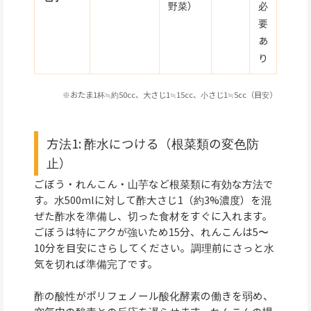
野菜）
必
要
あ
り
※おたま1杯≒約50cc、大さじ1≒15cc、小さじ1≒5cc（目安）
方法1: 酢水につける（根菜類の変色防
止）
ごぼう・れんこん・山芋など根菜類に有効な方法で
す。水500mlに対して酢大さじ1（約3%濃度）を混
ぜた酢水を準備し、切った食材をすぐに入れます。
ごぼうは特にアクが強いため15分、れんこんは5〜
10分を目安にさらしてください。調理前にさっと水
気を切れば準備完了です。
酢の酸性がポリフェノール酸化酵素の働きを弱め、