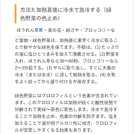
方法3: 加熱直後に冷水で急冷する（緑
色野菜の色止め）
ほうれん草
・菜の花・絹さや・ブロッコリーな
ど葉物・緑色野菜は、加熱後に素早く冷水に取るこ
とで鮮やかな緑色を保てます。手順は、(1) たっぷり
の湯に塩ひとつまみを加えて沸騰させる。(2) 野菜を
入れ、ほうれん草なら30〜60秒、ブロッコリーなら
2〜3分茹でる。(3) ザルに取り出し、すぐに大量の
冷水（または氷水）に浸して粗熱を取る。(4) 水気
をよく絞ってから盛り付けるか保存する。
緑色野菜にはクロロフィルという色素が含まれてい
ます。このクロロフィルは加熱が続くと酸性状態で
分解されて黄緑〜茶色に変色します。冷水で急冷す
ることで加熱を止め、色素の分解を防ぎます。塩を
加えることで湯が弱アルカリ性に傾き、クロロフィ
ルが安定しやすくなる効果もあります。