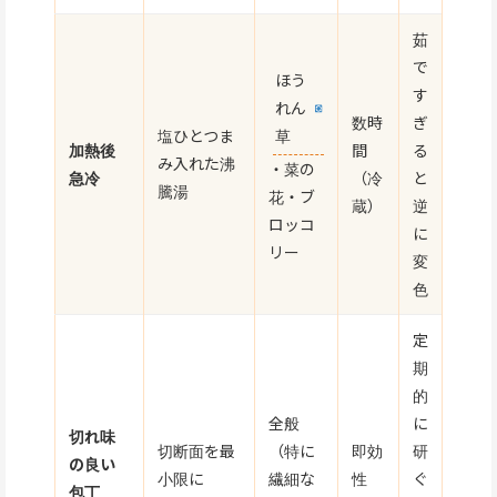
茹
で
ほう
す
れん
数時
ぎ
塩ひとつま
草
加熱後
間
る
み入れた沸
・菜の
急冷
（冷
と
騰湯
花・ブ
蔵）
逆
ロッコ
に
リー
変
色
定
期
的
全般
に
切れ味
切断面を最
（特に
即効
研
の良い
小限に
繊細な
性
ぐ
包丁