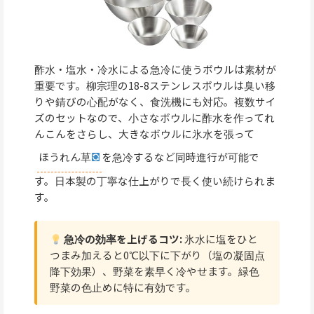
酢水・塩水・冷水による急冷に使うボウルは素材が
重要です。柳宗理の18-8ステンレスボウルは臭い移
りや錆びの心配がなく、食洗機にも対応。複数サイ
ズのセットなので、小さなボウルに酢水を作ってれ
んこんをさらし、大きなボウルに氷水を張って
ほうれん草
を急冷するなど同時進行が可能で
す。日本製の丁寧な仕上がりで長く使い続けられま
す。
急冷の効率を上げるコツ:
氷水に塩をひと
つまみ加えると0℃以下に下がり（塩の凝固点
降下効果）、野菜を素早く冷やせます。緑色
野菜の色止めに特に有効です。