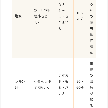
なす・
る
水500mlに
りん
た
10〜
塩水
塩小さじ
ご・さ
め
20分
1/2
つまい
使
も
用
量
に
注
意
柑
橘
アボカ
の
レモン
少量をまぶ
ド・も
30〜
風
汁
す/薄め水
も・バ
60分
味
ナナ
が
移
る