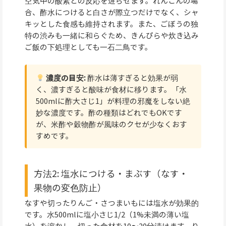
空気中の酸素との反応を遅らせます。れんこんの場
合、酢水につけると白さが際立つだけでなく、シャ
キッとした食感も維持されます。また、ごぼうの独
特の渋みも一緒に和らぐため、きんぴらや炊き込み
ご飯の下処理としても一石二鳥です。
濃度の目安:
酢水は薄すぎると効果が弱
く、濃すぎると酸味が食材に移ります。「水
500mlに酢大さじ1」が料理の邪魔をしない絶
妙な濃度です。酢の種類はどれでもOKです
が、米酢や穀物酢が風味のクセが少なくおす
すめです。
方法2: 塩水につける・まぶす（なす・
果物の変色防止）
なすや切ったりんご・さつまいもには塩水が効果的
です。水500mlに塩小さじ1/2（1%未満の薄い塩
水）を溶かし、切った食材を10〜20分漬けます。り