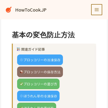
内
容
HowToCook.JP
を
ス
キ
ッ
基本の変色防止方法
プ
関連ガイド記事
ブロッコリーの冷凍保存
ブロッコリーの保存方法
ブロッコリーの選び方
ほうれん草の冷凍保存
ほうれん草の選び方