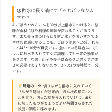
Q: 酢水に長く漬けすぎるとどうなりま
すか？
A: ごぼうやれんこんを30分以上酢水につけると、酸
味が食材に移り料理の風味が変わることがありま
す。また長時間つけると食材が水分を吸いすぎてふ
やけた食感になることも。ごぼうは10〜15分、れん
こんは5〜10分が目安です。急いでいる場合は、ボ
ウルに酢水を入れてすぐに調理しても一定の効果が
あります。なお、山芋や長芋はぬめりが強くアク抜
きの必要はあまりないため、2〜3分の短時間で十分
です。
時短のコツ:
切りながら酢水に入れていく
「ながら処理」が効果的。まな板の横にボウ
ルを置き、切った端から入れていけば、最初
に切ったものがちょうどよい時間さらされた
状態で調理に移れます。