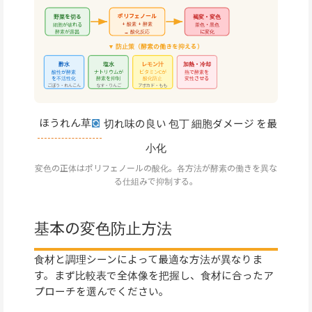
ポリフェノール
野菜を切る
褐変・変色
+ 酸素 + 酵素
細胞が破れる
茶色・黒色
酵素が露出
→ 酸化反応
に変化
▼ 防止策（酵素の働きを抑える）
酢水
塩水
レモン汁
加熱・冷却
酸性が酵素
ナトリウムが
ビタミンCが
熱で酵素を
を不活性化
酵素を抑制
酸化防止
変性させる
ごぼう・れんこん
なす・りんご
アボカド・もも
ほうれん草
切れ味の良い
包丁
細胞ダメージ
を最
小化
変色の正体はポリフェノールの酸化。各方法が酵素の働きを異な
る仕組みで抑制する。
基本の変色防止方法
食材と調理シーンによって最適な方法が異なりま
す。まず比較表で全体像を把握し、食材に合ったア
プローチを選んでください。