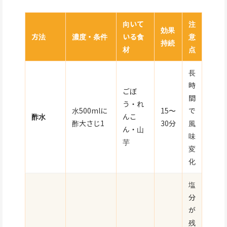
向いて
注
効果
方法
濃度・条件
いる食
意
持続
材
点
長
時
ごぼ
間
う・れ
水500mlに
15〜
で
酢水
んこ
酢大さじ1
30分
風
ん・山
味
芋
変
化
塩
分
が
残