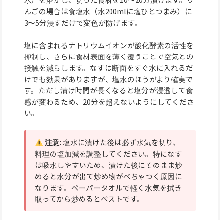
んごの場合は食塩水（水200mlに塩ひとつまみ）に
3〜5分浸すだけで変色が防げます。
塩に含まれるナトリウムイオンが酸化酵素の活性を
抑制し、さらに食材表面を薄く覆うことで空気との
接触を減らします。なすは断面をすぐ水に入れるだ
けでも効果がありますが、塩水のほうがより確実で
す。ただし漬け時間が長くなると塩分が浸透して食
感が変わるため、20分を超えないようにしてくださ
い。
注意:
塩水に漬けた後は必ず水気を切り、
料理の塩加減を調整してください。特になす
は吸水しやすいため、漬けた後にそのまま炒
めると水分が出て炒め物がべちゃつく原因に
なります。ペーパータオルで軽く水気を拭き
取ってから炒めるとベストです。