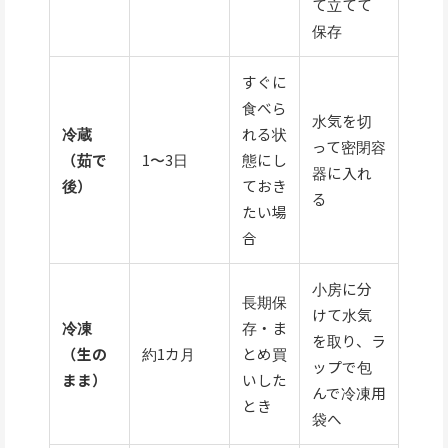
て立てて
保存
すぐに
食べら
水気を切
冷蔵
れる状
って密閉容
（茹で
1〜3日
態にし
器に入れ
後）
ておき
る
たい場
合
小房に分
長期保
けて水気
冷凍
存・ま
を取り、ラ
（生の
約1カ月
とめ買
ップで包
まま）
いした
んで冷凍用
とき
袋へ