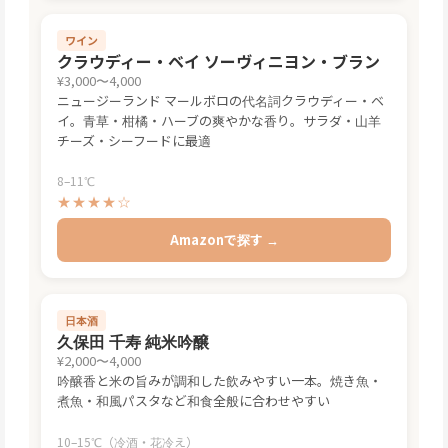
ワイン
クラウディー・ベイ ソーヴィニヨン・ブラン
¥3,000〜4,000
ニュージーランド マールボロの代名詞クラウディー・ベ
イ。青草・柑橘・ハーブの爽やかな香り。サラダ・山羊
チーズ・シーフードに最適
8–11℃
★★★★☆
Amazonで探す →
日本酒
久保田 千寿 純米吟醸
¥2,000〜4,000
吟醸香と米の旨みが調和した飲みやすい一本。焼き魚・
煮魚・和風パスタなど和食全般に合わせやすい
10–15℃（冷酒・花冷え）