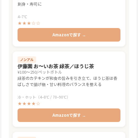
刺身・寿司に
4–7℃
★★★☆☆
Amazonで探す →
ノンアル
伊藤園 お〜いお茶 緑茶／ほうじ茶
¥100〜250/ペットボトル
緑茶のカテキンが和食の旨みを引き立て、ほうじ茶は香
ばしさで揚げ物・甘い料理のバランスを整える
冷・ホット（4–8℃ / 70–90℃）
★★★★☆
Amazonで探す →