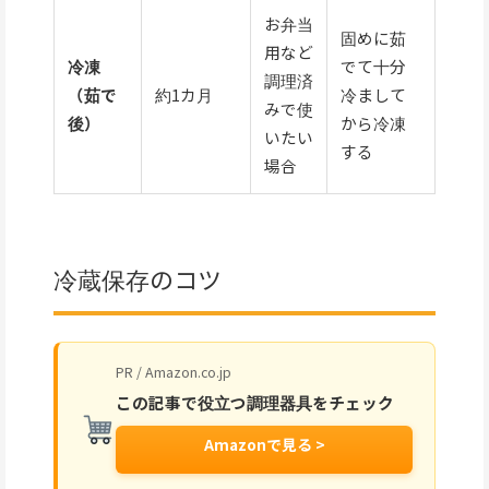
お弁当
固めに茹
用など
冷凍
でて十分
調理済
（茹で
約1カ月
冷まして
みで使
後）
から冷凍
いたい
する
場合
冷蔵保存のコツ
PR / Amazon.co.jp
この記事で役立つ調理器具をチェック
Amazonで見る >