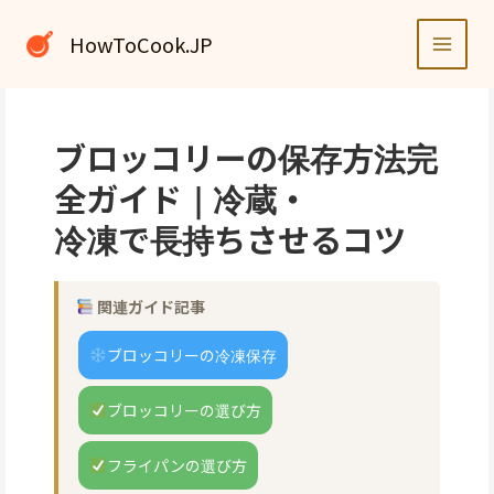
内
容
HowToCook.JP
を
ス
キ
ッ
ブロッコリーの保存方法完
プ
全ガイド｜冷蔵・
冷凍で長持ちさせるコツ
関連ガイド記事
ブロッコリーの冷凍保存
ブロッコリーの選び方
フライパンの選び方