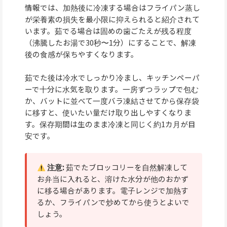
情報では、加熱後に冷凍する場合はフライパン蒸し
が栄養素の損失を最小限に抑えられると紹介されて
います。茹でる場合は固めの歯ごたえが残る程度
（沸騰したお湯で30秒〜1分）にすることで、解凍
後の食感が保ちやすくなります。
茹でた後は冷水でしっかり冷まし、キッチンペーパ
ーで十分に水気を取ります。一房ずつラップで包む
か、バットに並べて一度バラ凍結させてから保存袋
に移すと、使いたい量だけ取り出しやすくなりま
す。保存期間は生のまま冷凍と同じく約1カ月が目
安です。
注意:
茹でたブロッコリーを自然解凍して
お弁当に入れると、溶けた水分が他のおかず
に移る場合があります。電子レンジで加熱す
るか、フライパンで炒めてから使うとよいで
しょう。