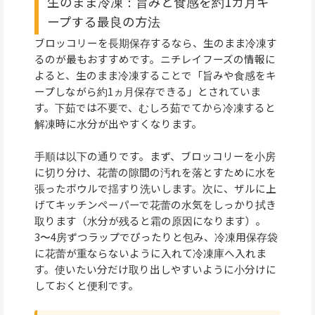
生のまま冷凍：旨みと食感を約1カ月キ
ープする最良の方法
ブロッコリーを長期保存するなら、生のまま冷凍す
るのが最もおすすめです。ニチレイフーズの情報に
よると、生のまま冷凍することで「旨みや食感をキ
ープしながら約1ヵ月保存できる」とされていま
す。下茹では不要で、むしろ茹でてから冷凍すると
解凍時に水分が出やすくなります。
手順は以下の通りです。まず、ブロッコリーを小房
に切り分け、花蕾の隙間の汚れを落とすために水を
張ったボウルで揺すり洗いします。次に、ザルに上
げてキッチンペーパーで花蕾の水気をしっかり拭き
取ります（水分が残ると霜の原因になります）。
3〜4房ずつラップでぴったりと包み、冷凍用保存袋
に花蕾が重ならないように入れて冷凍庫へ入れま
す。使いたい分だけ取り出しやすいように小分けに
しておくと便利です。