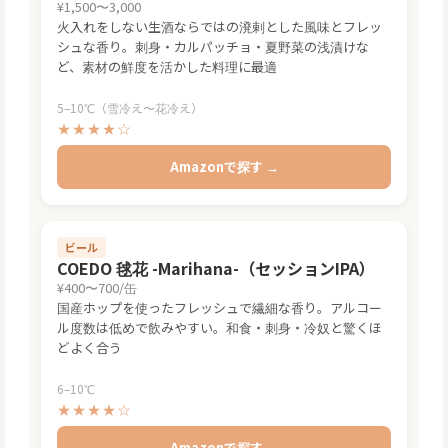
¥1,500〜3,000
火入れをしない生酒ならではの溌剌とした風味とフレッ
シュな香り。刺身・カルパッチョ・夏野菜の浅漬けな
ど、素材の鮮度を活かした料理に最適
5–10℃（雪冷え〜花冷え）
★★★★☆
Amazonで探す →
ビール
COEDO 毬花 -Marihana-（セッションIPA）
¥400〜700/缶
国産ホップを使ったフレッシュで繊細な香り。アルコー
ル度数は低めで飲みやすい。和食・刺身・冷奴と驚くほ
どよく合う
6–10℃
★★★★☆
Amazonで探す →