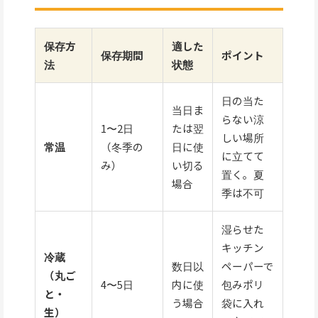
保存方
適した
保存期間
ポイント
法
状態
日の当た
当日ま
らない涼
1〜2日
たは翌
しい場所
常温
（冬季の
日に使
に立てて
み）
い切る
置く。夏
場合
季は不可
湿らせた
キッチン
冷蔵
数日以
ペーパーで
（丸ご
4〜5日
内に使
包みポリ
と・
う場合
袋に入れ
生）