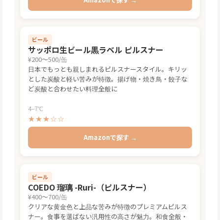
ビール
サッポロ生ビール黒ラベル ピルスナー
¥200〜500/缶
日本でもっとも親しまれるピルスナースタイル。キリッ
とした炭酸と軽い苦みが特徴。揚げ物・焼き鳥・餃子な
ど炭酸と合わせたい料理全般に
4–7℃
★★★☆☆
Amazonで探す →
ビール
COEDO 瑠璃 -Ruri-（ピルスナー）
¥400〜700/缶
クリアな黄金色と上品な苦みが特徴のプレミアムピルス
ナー。食事を選ばない汎用性の高さが魅力。和食全般・