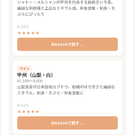
シャトー・メルシャンの甲州を代表する銘柄きいろ香。
繊細な和柑橘と上品なミネラル感。和食全般・刺身・天
ぷらにぴったり
8–10℃
★★★★★
Amazonで探す →
ワイン
甲州（山梨・白）
¥1,500〜4,000
山梨原産の日本固有白ブドウ。柑橘のほろ苦さと繊細な
ミネラル。刺身・天ぷら・和食全般に
8–11℃
★★★★★
Amazonで探す →