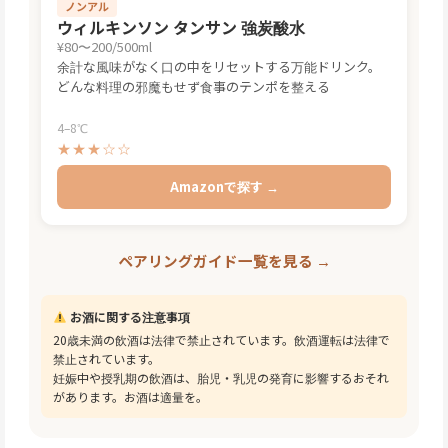
ノンアル
ウィルキンソン タンサン 強炭酸水
¥80〜200/500ml
余計な風味がなく口の中をリセットする万能ドリンク。
どんな料理の邪魔もせず食事のテンポを整える
4–8℃
★★★☆☆
Amazonで探す →
ペアリングガイド一覧を見る →
お酒に関する注意事項
20歳未満の飲酒は法律で禁止されています。飲酒運転は法律で
禁止されています。
妊娠中や授乳期の飲酒は、胎児・乳児の発育に影響するおそれ
があります。お酒は適量を。