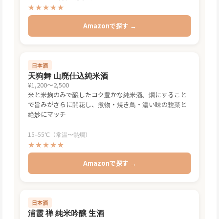
★★★★★
Amazonで探す →
日本酒
天狗舞 山廃仕込純米酒
¥1,200〜2,500
米と米麹のみで醸したコク豊かな純米酒。燗にすること
で旨みがさらに開花し、煮物・焼き鳥・濃い味の惣菜と
絶妙にマッチ
15–55℃（常温〜熱燗）
★★★★★
Amazonで探す →
日本酒
浦霞 禅 純米吟醸 生酒