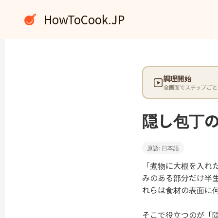
内
HowToCook.JP
容
を
ス
キ
ッ
調理開始
プ
全画面でステップごと
隠し包丁
原語: 日本語
「煮物に大根を入れ
みのある部分だけ半
れらは食材の表面に
そこで役立つのが「