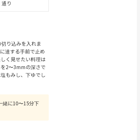
通り
の切り込みを入れま
面に達する手前で止め
美しく見せたい料理は
を2〜3mmの深さで
に塩もみし、下ゆでし
緒に10〜15分下
。