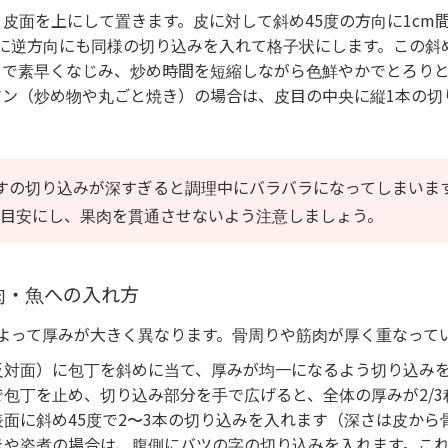
皮面を上にして置きます。皮に対して斜め45度の方向に1cm
次に逆方向にも同様の切り込みを入れて格子状にします。この斜
まで素早くなじみ、炒め時間を短縮しながら色鮮やかでとろり
マン（炒め物や丸ごと焼き）の場合は、皮目の中央に縦1本の切
すの切り込みが深すぎると調理中にバラバラになってしまいま
を目安にし、果肉を貫通させないよう注意しましょう。
肉・魚への入れ方
よって厚みが大きく異なります。骨周りや筋肉が厚く重なって
反対面）に包丁を斜めに当て、厚みが均一になるよう切り込みを
包丁を止め、切り込み部分を手で広げると、全体の厚みが2/3
面に斜め45度で2〜3本の切り込みを入れます（深さは皮から
きや姿煮の場合は、腹側にバツの字の切り込みを入れます。こ