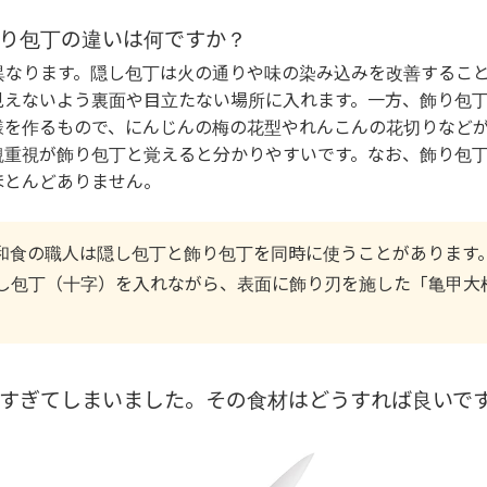
と飾り包丁の違いは何ですか？
が異なります。隠し包丁は火の通りや味の染み込みを改善するこ
見えないよう裏面や目立たない場所に入れます。一方、飾り包
様を作るもので、にんじんの梅の花型やれんこんの花切りなど
観重視が飾り包丁と覚えると分かりやすいです。なお、飾り包
ほとんどありません。
和食の職人は隠し包丁と飾り包丁を同時に使うことがあります
し包丁（十字）を入れながら、表面に飾り刃を施した「亀甲大
が深すぎてしまいました。その食材はどうすれば良いで