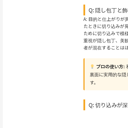
Q: 隠し包丁
A: 目的と仕上がり
たときに切り込みが
ために切り込みで模
重視が隠し包丁、美
者が混在することは
プロの使い方:
裏面に実用的な隠
す。
Q: 切り込み