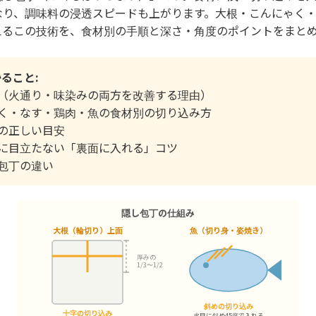
なり、調味料の浸透スピードも上がります。大根・こんにゃく
えるこの技術を、食材別の手順と深さ・角度のポイントをまと
ること:
（火通り・味染みの両方を改善する理由）
く・なす・鶏肉・魚の食材別の切り込み方
の正しい目安
に目立たない「裏面に入れる」コツ
包丁の違い
隠し包丁の仕組み
大根（輪切り）上面
魚（切り身・姿焼き）
厚みの
1/3〜1/2
斜めの切り込み
十字の切り込み
皮目に斜め45度で入れる