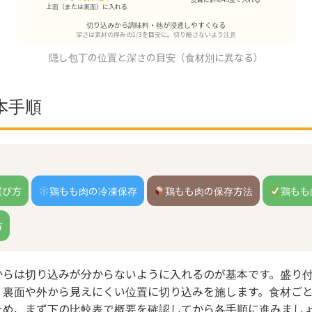
上面（または裏面）に入れる
切り込みから調味料・熱が浸透しやすくなる
深さは素材の厚みの1/3を目安に。切り離さないよう注意
隠し包丁の位置と深さの目安（食材別に異なる）
本手順
選び方
鶏もも肉の冷凍保存
鶏もも肉の保存方法
鶏もも
方
からは切り込みが分からないように入れるのが基本です。盛り
、裏面や外から見えにくい位置に切り込みを施します。食材ご
ため、まず下の比較表で概要を確認してから各手順に進みまし