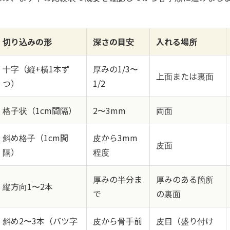
切り込みの形
深さの目安
入れる場所
十字（縦+横1本ず
厚みの1/3〜
上面または裏面
つ）
1/2
格子状（1cm間隔）
2〜3mm
両面
斜め格子（1cm間
皮から3mm
皮面
隔）
程度
厚みの半分ま
厚みのある箇所
縦方向1〜2本
で
の裏面
斜め2〜3本（バツ字
皮から骨手前
皮目（盛り付け