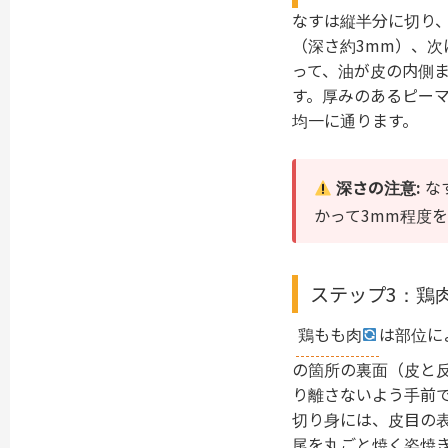
なすは縦半分に切り、
（深さ約3mm）、
って、油が皮の内側
す。厚みのあるピー
均一に通ります。
深さの注意:
な
かって3mm程度
ステップ3：鶏
鶏もも肉
は部位に
の箇所の裏面（皮と
り離さないよう手前で
切り身には、皮目の表
尾を丸ごと焼く姿焼