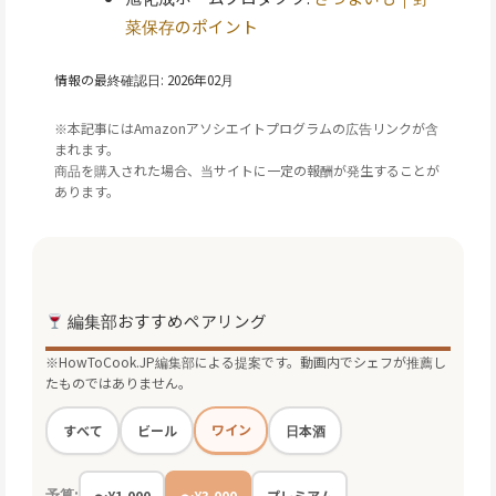
菜保存のポイント
情報の最終確認日: 2026年02月
※本記事にはAmazonアソシエイトプログラムの広告リンクが含
まれます。
商品を購入された場合、当サイトに一定の報酬が発生することが
あります。
編集部おすすめペアリング
※HowToCook.JP編集部による提案です。動画内でシェフが推薦し
たものではありません。
ワイン
すべて
ビール
日本酒
予算:
〜¥1,000
〜¥3,000
プレミアム