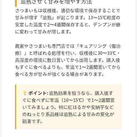
追熟させて甘みを増やす方法
さつまいもは収穫後、適切な環境で保存することで
甘みが増す「追熟」が起こります。13〜15℃程度の
安定した温度で2〜4週間保存すると、デンプンが糖
に変わって甘みが増します。
農家やさつまいも専門店では「キュアリング（傷治
療）」と呼ばれる処理を行い、収穫後に30〜33℃・
高湿度の環境に数日置いてから出荷します。購入後
もすぐに食べるよりも、常温で1〜2週間置いてから
食べる方が甘みが強くなる場合があります。
ポイント:
追熟効果を狙うなら、購入後す
ぐに食べずに常温（10〜15℃）で1〜2週間置
いてみましょう。特に紅はるかや安納芋など
のねっとり系品種は追熟による甘みの変化が
顕著です。