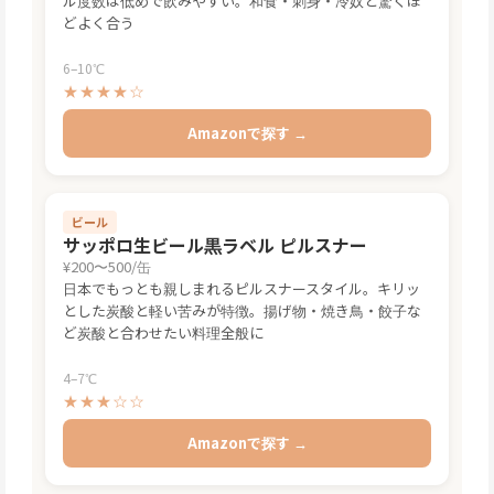
ル度数は低めで飲みやすい。和食・刺身・冷奴と驚くほ
どよく合う
6–10℃
★★★★☆
Amazonで探す →
ビール
サッポロ生ビール黒ラベル ピルスナー
¥200〜500/缶
日本でもっとも親しまれるピルスナースタイル。キリッ
とした炭酸と軽い苦みが特徴。揚げ物・焼き鳥・餃子な
ど炭酸と合わせたい料理全般に
4–7℃
★★★☆☆
Amazonで探す →