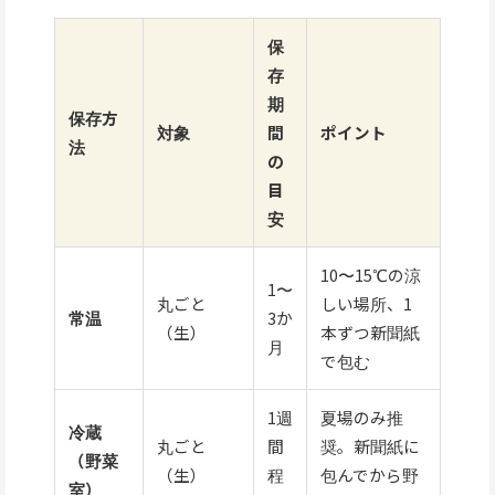
保
存
期
保存方
対象
間
ポイント
法
の
目
安
10〜15℃の涼
1〜
丸ごと
しい場所、1
常温
3か
（生）
本ずつ新聞紙
月
で包む
1週
夏場のみ推
冷蔵
丸ごと
間
奨。新聞紙に
（野菜
（生）
程
包んでから野
室）