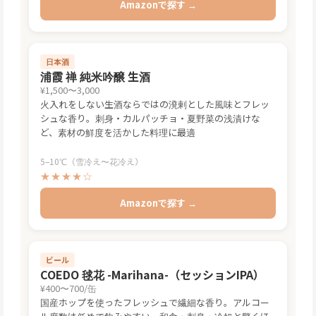
Amazonで探す →
日本酒
浦霞 禅 純米吟醸 生酒
¥1,500〜3,000
火入れをしない生酒ならではの溌剌とした風味とフレッ
シュな香り。刺身・カルパッチョ・夏野菜の浅漬けな
ど、素材の鮮度を活かした料理に最適
5–10℃（雪冷え〜花冷え）
★★★★☆
Amazonで探す →
ビール
COEDO 毬花 -Marihana-（セッションIPA）
¥400〜700/缶
国産ホップを使ったフレッシュで繊細な香り。アルコー