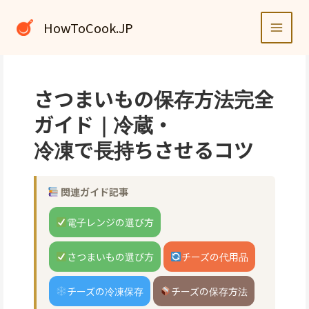
内
容
HowToCook.JP
を
ス
キ
ッ
さつまいもの保存方法完全
プ
ガイド｜冷蔵・
冷凍で長持ちさせるコツ
関連ガイド記事
電子レンジの選び方
さつまいもの選び方
チーズの代用品
チーズの冷凍保存
チーズの保存方法