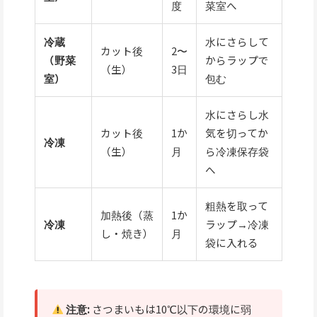
度
菜室へ
冷蔵
水にさらして
カット後
2〜
（野菜
からラップで
（生）
3日
室）
包む
水にさらし水
カット後
1か
気を切ってか
冷凍
（生）
月
ら冷凍保存袋
へ
粗熱を取って
加熱後（蒸
1か
冷凍
ラップ→冷凍
し・焼き）
月
袋に入れる
注意:
さつまいもは10℃以下の環境に弱