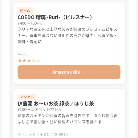
ビール
COEDO 瑠璃 -Ruri-（ピルスナー）
¥400〜700/缶
クリアな黄金色と上品な苦みが特徴のプレミアムピルス
ナー。食事を選ばない汎用性の高さが魅力。和食全般・
刺身・寿司に
4–7℃
★★★☆☆
Amazonで探す →
ノンアル
伊藤園 お〜いお茶 緑茶／ほうじ茶
¥100〜250/ペットボトル
緑茶のカテキンが和食の旨みを引き立て、ほうじ茶は香
ばしさで揚げ物・甘い料理のバランスを整える
冷・ホット（4–8℃ / 70–90℃）