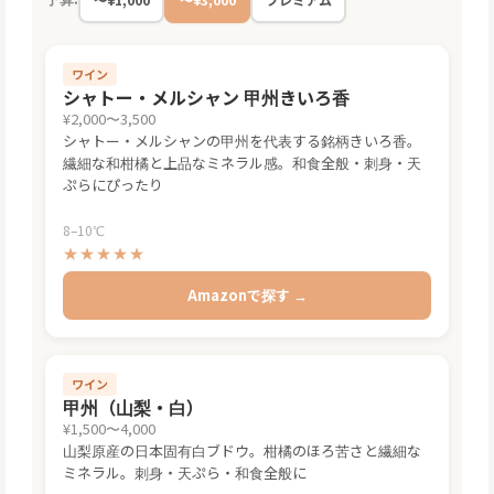
ワイン
シャトー・メルシャン 甲州きいろ香
¥2,000〜3,500
シャトー・メルシャンの甲州を代表する銘柄きいろ香。
繊細な和柑橘と上品なミネラル感。和食全般・刺身・天
ぷらにぴったり
8–10℃
★★★★★
Amazonで探す →
ワイン
甲州（山梨・白）
¥1,500〜4,000
山梨原産の日本固有白ブドウ。柑橘のほろ苦さと繊細な
ミネラル。刺身・天ぷら・和食全般に