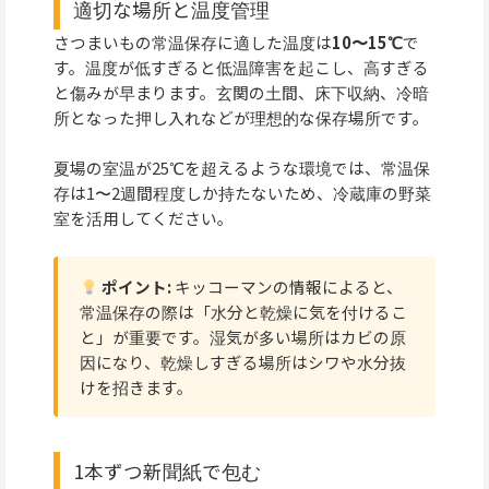
適切な場所と温度管理
さつまいもの常温保存に適した温度は
10〜15℃
で
す。温度が低すぎると低温障害を起こし、高すぎる
と傷みが早まります。玄関の土間、床下収納、冷暗
所となった押し入れなどが理想的な保存場所です。
夏場の室温が25℃を超えるような環境では、常温保
存は1〜2週間程度しか持たないため、冷蔵庫の野菜
室を活用してください。
ポイント:
キッコーマンの情報によると、
常温保存の際は「水分と乾燥に気を付けるこ
と」が重要です。湿気が多い場所はカビの原
因になり、乾燥しすぎる場所はシワや水分抜
けを招きます。
1本ずつ新聞紙で包む