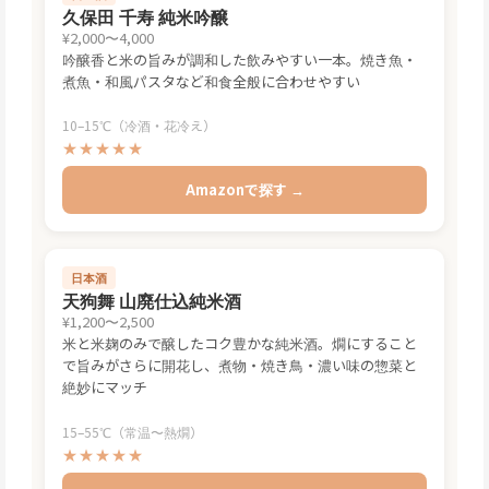
久保田 千寿 純米吟醸
¥2,000〜4,000
吟醸香と米の旨みが調和した飲みやすい一本。焼き魚・
煮魚・和風パスタなど和食全般に合わせやすい
10–15℃（冷酒・花冷え）
★★★★★
Amazonで探す →
日本酒
天狗舞 山廃仕込純米酒
¥1,200〜2,500
米と米麹のみで醸したコク豊かな純米酒。燗にすること
で旨みがさらに開花し、煮物・焼き鳥・濃い味の惣菜と
絶妙にマッチ
15–55℃（常温〜熱燗）
★★★★★