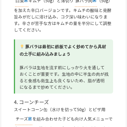
白菜
キムチ（50g）と薄切り
豚バラ肉
（50g）
を加えた辛口バージョンです。キムチの酸味と発酵
旨みがだしに溶け込み、コク深い味わいになりま
す。辛さが苦手な方はキムチの量を半分にして調整
してください。
豚バラは最初に鉄板でよく炒めてから具材
の土手に組み込みましょう
豚バラは生地を流す前にしっかり火を通して
おくことが重要です。生地の中に半生の肉が残
ると食感も衛生上も良くないため、脂が透明
になるまで炒めてください。
4. コーンチーズ
スイートコーン缶（水けを切って50g）とピザ用
チーズ
を組み合わせた子ども向け人気メニューで