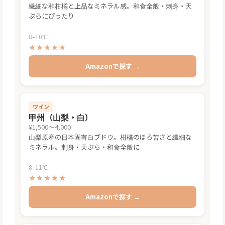
繊細な和柑橘と上品なミネラル感。和食全般・刺身・天
ぷらにぴったり
8–10℃
★★★★★
Amazonで探す →
ワイン
甲州（山梨・白）
¥1,500〜4,000
山梨原産の日本固有白ブドウ。柑橘のほろ苦さと繊細な
ミネラル。刺身・天ぷら・和食全般に
8–11℃
★★★★★
Amazonで探す →