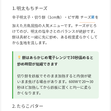
1. 明太もちチーズ
辛子明太子・切り餅（1cm角）・ピザ用
チーズ
を
加えた月島屈指の人気メニューです。チーズがとろ
けてのび、明太の塩辛さとのバランスが絶妙です。
餅は具材と一緒に先に炒め、ある程度柔らかくして
から生地を流します。
餅はあらかじめ電子レンジで30秒温めると
炒め時間が短縮できます
切り餅を鉄板でそのまま加熱すると内側が硬
いまま焦げる場合があります。600Wで20〜30
秒ほど加熱してから鉄板に置くと均一に柔ら
かくなります。
2. たらこバター