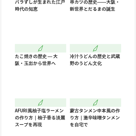
バラずしが生まれた江戸
串カツの歴史――大阪・
時代の知恵
新世界とだるまの誕生
たこ焼きの歴史 ― 大
冷汁うどんの歴史と武蔵
阪・玉出から世界へ
野のうどん文化
AFURI風柚子塩ラーメン
蒙古タンメン中本風の作
の作り方｜柚子香る淡麗
り方｜激辛味噌タンメン
スープを再現
を自宅で