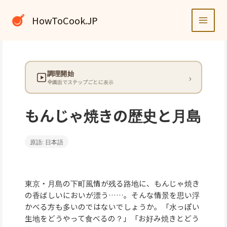
内
容
HowToCook.JP
を
ス
キ
ッ
調理開始
プ
全画面でステップごとに表示
もんじゃ焼きの歴史と月島
原語: 日本語
東京・月島の下町風情が残る路地に、もんじゃ焼き
の香ばしいにおいが漂う……。そんな情景を思い浮
かべる方も多いのではないでしょうか。「水っぽい
生地をどうやって食べるの？」「お好み焼きとどう