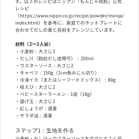
す。以下のレシピはニップン「もんじゃ焼粉」公式
レシピ
（https://www.nippn.co.jp/recipe/powder/monja/
index.html）を参考に、家庭でのホットプレートに
合わせてだしの量と具材をアレンジしています。
材料（2〜3人前）
・小麦粉：大さじ3
・だし汁（顆粒だし使用可）：250ml
・ウスターソース：大さじ2
・キャベツ：150g（1cm角みじん切り）
・冷凍イカ（またはシーフードミックス）：80g
・桜えび：大さじ2
・ベビースターラーメン：1袋（18g）
・揚げ玉：大さじ2
・紅しょうが：適量
・サラダ油：適量
ステップ1：生地を作る
小麦粉・だし汁・ウスターソースをボウルでよく混