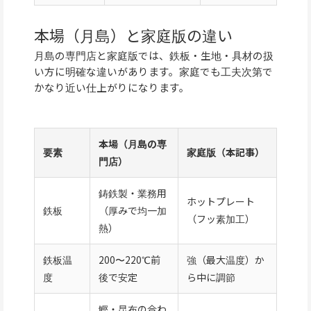
本場（月島）と家庭版の違い
月島の専門店と家庭版では、鉄板・生地・具材の扱
い方に明確な違いがあります。家庭でも工夫次第で
かなり近い仕上がりになります。
本場（月島の専
要素
家庭版（本記事）
門店）
鋳鉄製・業務用
ホットプレート
鉄板
（厚みで均一加
（フッ素加工）
熱）
鉄板温
200〜220℃前
強（最大温度）か
度
後で安定
ら中に調節
鰹・昆布の合わ