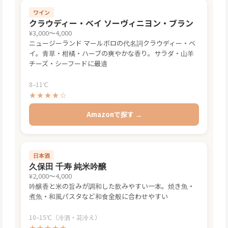
ワイン
クラウディー・ベイ ソーヴィニヨン・ブラン
¥3,000〜4,000
ニュージーランド マールボロの代名詞クラウディー・ベ
イ。青草・柑橘・ハーブの爽やかな香り。サラダ・山羊
チーズ・シーフードに最適
8–11℃
★★★★☆
Amazonで探す →
日本酒
久保田 千寿 純米吟醸
¥2,000〜4,000
吟醸香と米の旨みが調和した飲みやすい一本。焼き魚・
煮魚・和風パスタなど和食全般に合わせやすい
10–15℃（冷酒・花冷え）
★★★★★