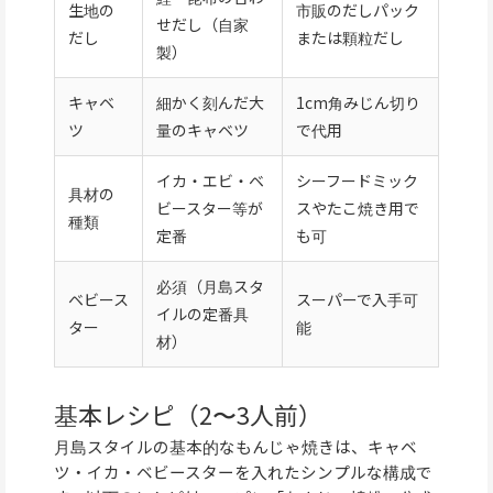
生地の
市販のだしパック
せだし（自家
だし
または顆粒だし
製）
キャベ
細かく刻んだ大
1cm角みじん切り
ツ
量のキャベツ
で代用
イカ・エビ・ベ
シーフードミック
具材の
ビースター等が
スやたこ焼き用で
種類
定番
も可
必須（月島スタ
ベビース
スーパーで入手可
イルの定番具
ター
能
材）
基本レシピ（2〜3人前）
月島スタイルの基本的なもんじゃ焼きは、キャベ
ツ・イカ・ベビースターを入れたシンプルな構成で