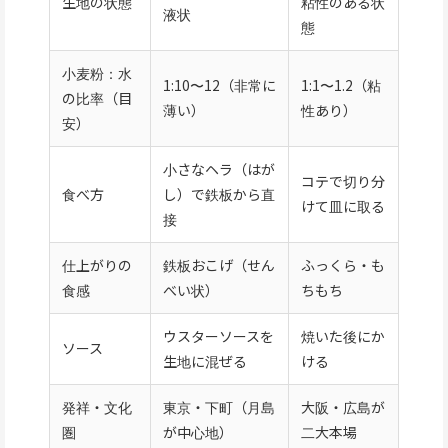
生地の状態
粘性のある状
液状
態
小麦粉：水
1:10〜12（非常に
1:1〜1.2（粘
の比率（目
薄い）
性あり）
安）
小さなヘラ（はが
コテで切り分
食べ方
し）で鉄板から直
けて皿に取る
接
仕上がりの
鉄板おこげ（せん
ふっくら・も
食感
べい状）
ちもち
ウスターソースを
焼いた後にか
ソース
生地に混ぜる
ける
発祥・文化
東京・下町（月島
大阪・広島が
圏
が中心地）
二大本場