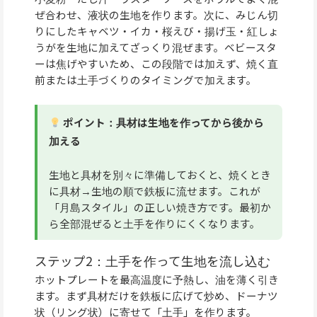
ぜ合わせ、液状の生地を作ります。次に、みじん切
りにしたキャベツ・イカ・桜えび・揚げ玉・紅しょ
うがを生地に加えてざっくり混ぜます。ベビースタ
ーは焦げやすいため、この段階では加えず、焼く直
前または土手づくりのタイミングで加えます。
ポイント：具材は生地を作ってから後から
加える
生地と具材を別々に準備しておくと、焼くとき
に具材→生地の順で鉄板に流せます。これが
「月島スタイル」の正しい焼き方です。最初か
ら全部混ぜると土手を作りにくくなります。
ステップ2：土手を作って生地を流し込む
ホットプレートを最高温度に予熱し、油を薄く引き
ます。まず具材だけを鉄板に広げて炒め、ドーナツ
状（リング状）に寄せて「土手」を作ります。