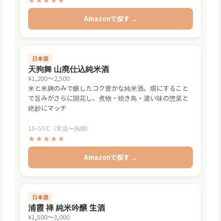
Amazonで探す →
日本酒
天狗舞 山廃仕込純米酒
¥1,200〜2,500
米と米麹のみで醸したコク豊かな純米酒。燗にすること
で旨みがさらに開花し、煮物・焼き鳥・濃い味の惣菜と
絶妙にマッチ
15–55℃（常温〜熱燗）
★★★★★
Amazonで探す →
日本酒
浦霞 禅 純米吟醸 生酒
¥1,500〜3,000