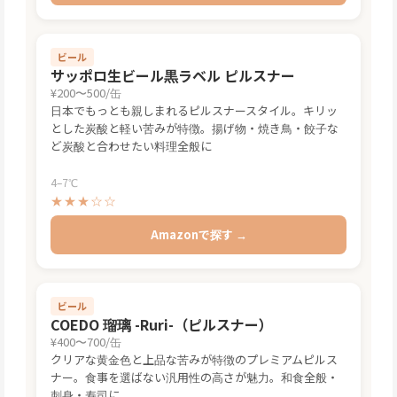
ビール
サッポロ生ビール黒ラベル ピルスナー
¥200〜500/缶
日本でもっとも親しまれるピルスナースタイル。キリッ
とした炭酸と軽い苦みが特徴。揚げ物・焼き鳥・餃子な
ど炭酸と合わせたい料理全般に
4–7℃
★★★☆☆
Amazonで探す →
ビール
COEDO 瑠璃 -Ruri-（ピルスナー）
¥400〜700/缶
クリアな黄金色と上品な苦みが特徴のプレミアムピルス
ナー。食事を選ばない汎用性の高さが魅力。和食全般・
刺身・寿司に