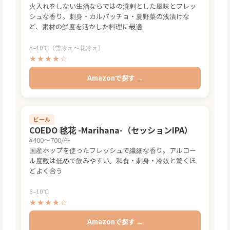
火入れをしない生酒ならではの溌剌とした風味とフレッ
シュな香り。刺身・カルパッチョ・夏野菜の浅漬けな
ど、素材の鮮度を活かした料理に最適
5–10℃（雪冷え〜花冷え）
★★★★☆
Amazonで探す →
ビール
COEDO 毬花 -Marihana-（セッションIPA）
¥400〜700/缶
国産ホップを使ったフレッシュで繊細な香り。アルコー
ル度数は低めで飲みやすい。和食・刺身・冷奴と驚くほ
どよく合う
6–10℃
★★★★☆
Amazonで探す →