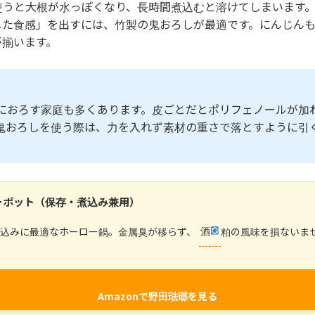
使うと大根が水っぽくなり、長時間煮込むと溶けてしまいます
した食感」を出すには、竹製の鬼おろしが最適です。にんじん
が揃います。
ツ
におろす家庭も多くあります。皮ごとだとポリフェノールが加
鬼おろしを使う際は、力を入れず素材の重さで落とすように引
ーポット（保存・煮込み兼用）
煮込みに最適なホーロー鍋。金属臭が移らず、
酒
粕の風味を損ないま
Amazonで野田琺瑯を見る