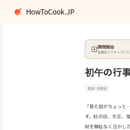
内
HowToCook.JP
容
を
ス
キ
ッ
調理開始
プ
全画面でステップごと
初午の行
原語: 日本語
「見た目がちょっと
す。鮭の頭、大豆、
材を無駄なく活かし