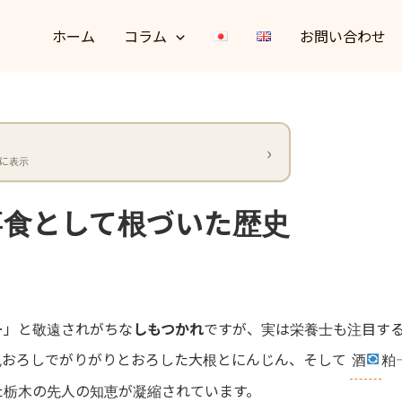
ホーム
コラム
お問い合わせ
に表示
事食として根づいた歴史
…」と敬遠されがちな
しもつかれ
ですが、実は栄養士も注目す
鬼おろしでがりがりとおろした大根とにんじん、そして
酒
粕
た栃木の先人の知恵が凝縮されています。