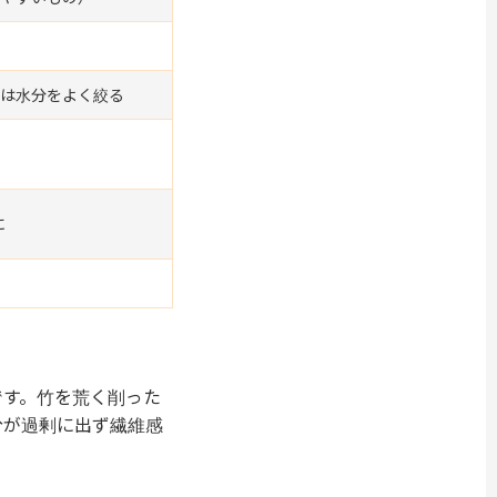
は水分をよく絞る
に
です。竹を荒く削った
分が過剰に出ず繊維感