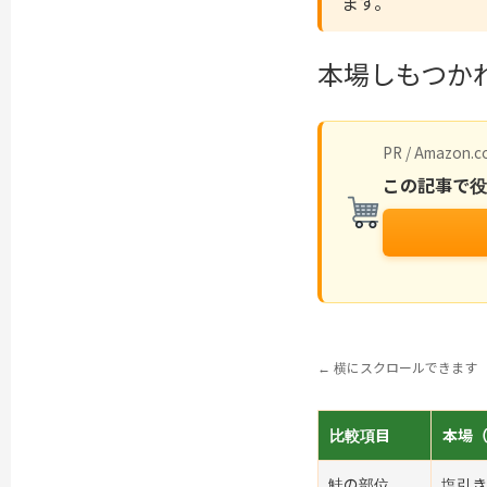
ます。
本場しもつかれ
PR / Amazon.co
この記事で
← 横にスクロールできます
比較項目
本場
鮭の部位
塩引き