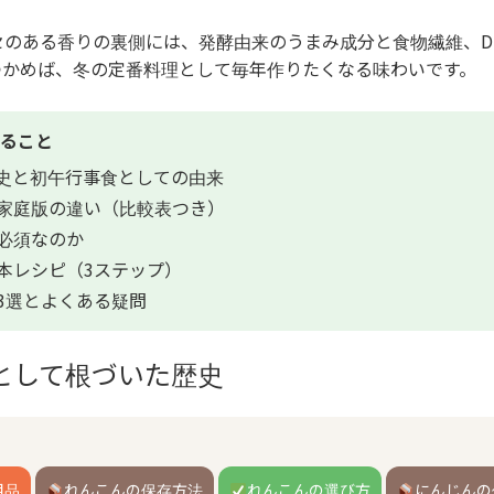
セのある香りの裏側には、発酵由来のうまみ成分と食物繊維、D
つかめば、冬の定番料理として毎年作りたくなる味わいです。
ること
史と初午行事食としての由来
家庭版の違い（比較表つき）
必須なのか
本レシピ（3ステップ）
3選とよくある疑問
として根づいた歴史
用品
れんこんの保存方法
れんこんの選び方
にんじんの