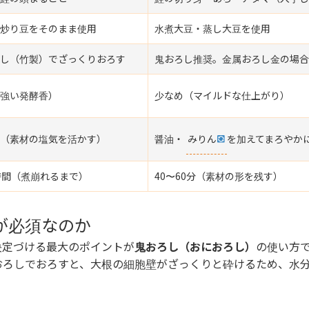
炒り豆をそのまま使用
水煮大豆・蒸し大豆を使用
し（竹製）でざっくりおろす
鬼おろし推奨。金属おろし金の場合
強い発酵香）
少なめ（マイルドな仕上がり）
（素材の塩気を活かす）
醤油・
みりん
を加えてまろやか
時間（煮崩れるまで）
40〜60分（素材の形を残す）
が必須なのか
決定づける最大のポイントが
鬼おろし（おにおろし）
の使い方
おろしでおろすと、大根の細胞壁がざっくりと砕けるため、水
。