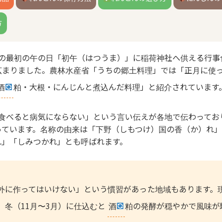
方
月の最初の午の日「初午（はつうま）」に稲荷神社へ供える行事
広まりました。農林水産省「うちの郷土料理」では「正月に使
酒
粕・大根・にんじんと煮込んだ料理」と紹介されています
を食べると病気にならない」という言い伝えが各地で伝わってお
っています。名称の由来は「下野（しもつけ）国の香（か）れ」
れ」「しみつかれ」とも呼ばれます。
外に作ってはいけない」という慣習があった地域もあります。
、冬（11月〜3月）に仕込むと
酒
粕の発酵が穏やかで風味が