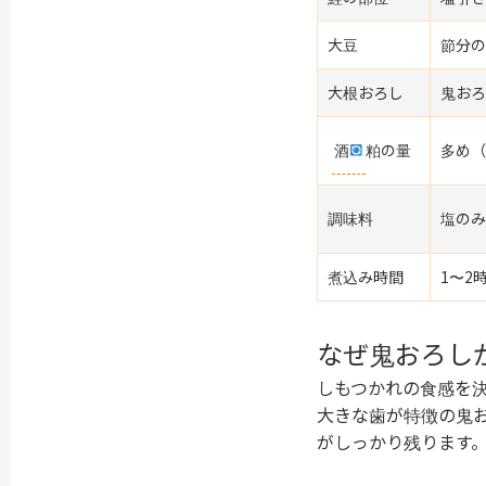
大豆
節分の
大根おろし
鬼おろ
酒
粕の量
多め（
調味料
塩のみ
煮込み時間
1〜2
なぜ鬼おろし
しもつかれの食感を
大きな歯が特徴の鬼
がしっかり残ります