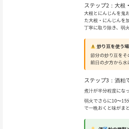
ステップ2：大根
大根とにんじんを鬼
た大根・にんじんを
丁寧に取り除き、弱火
炒り豆を使う場
節分の炒り豆をそ
前日の夕方から水
ステップ3：酒粕
煮汁が半分程度にな
弱火でさらに10〜1
で一晩おくと味がま
酒
粕の種類