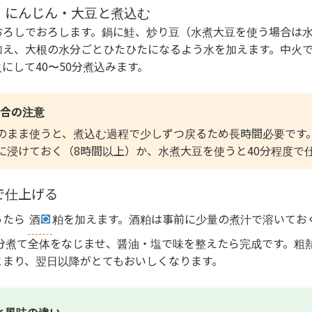
・にんじん・大豆と煮込む
おろしでおろします。鍋に鮭、炒り豆（水煮大豆を使う場合は
加え、大根の水分ごとひたひたになるよう水を加えます。中火
にして40〜50分煮込みます。
合の注意
のまま使うと、煮込む過程で少しずつ戻るため長時間必要です
に浸けておく（8時間以上）か、水煮大豆を使うと40分程度で
で仕上げる
ったら
酒
粕を加えます。酒粕は事前に少量の煮汁で溶いてお
5分煮て全体をなじませ、醤油・塩で味を整えたら完成です。粗
とまり、翌日以降がとてもおいしくなります。
と風味の違い