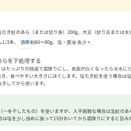
塩引き鮭のあら（または切り身）200g、大豆（炒り豆または水煮）
1/2本、
酒
粕60〜80g、塩・醤油 各少々
あらを下処理する
）はたっぷりの熱湯で霜降りにし、表面が白くなったら冷水に
除き、食べやすい大きさにほぐします。塩引き鮭を使う場合は
抜きしてから使います。
（一冬干したもの）を使いますが、入手困難な場合は生鮭のあ
合は塩を少し強めに振って15分おいてから霜降りにすると旨み