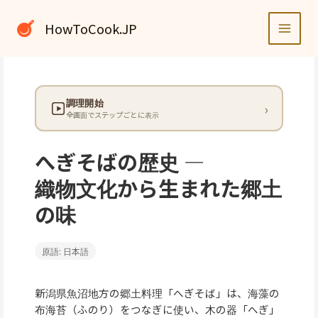
内
容
HowToCook.JP
を
ス
キ
ッ
調理開始
プ
全画面でステップごとに表示
へぎそばの歴史 —
織物文化から生まれた郷土
の味
原語: 日本語
新潟県魚沼地方の郷土料理「へぎそば」は、海藻の
布海苔（ふのり）をつなぎに使い、木の器「へぎ」