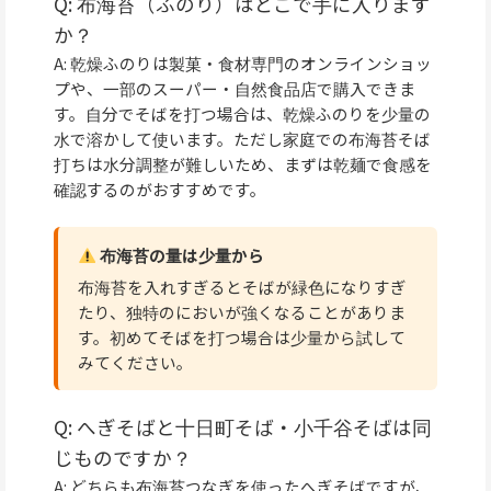
Q: 布海苔（ふのり）はどこで手に入ります
か？
A: 乾燥ふのりは製菓・食材専門のオンラインショッ
プや、一部のスーパー・自然食品店で購入できま
す。自分でそばを打つ場合は、乾燥ふのりを少量の
水で溶かして使います。ただし家庭での布海苔そば
打ちは水分調整が難しいため、まずは乾麺で食感を
確認するのがおすすめです。
布海苔の量は少量から
布海苔を入れすぎるとそばが緑色になりすぎ
たり、独特のにおいが強くなることがありま
す。初めてそばを打つ場合は少量から試して
みてください。
Q: へぎそばと十日町そば・小千谷そばは同
じものですか？
A: どちらも布海苔つなぎを使ったへぎそばですが、