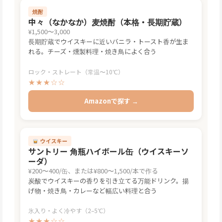
焼酎
中々（なかなか）麦焼酎（本格・長期貯蔵）
¥1,500〜3,000
長期貯蔵でウイスキーに近いバニラ・トースト香が生ま
れる。チーズ・燻製料理・焼き鳥によく合う
ロック・ストレート（常温〜10℃）
★★★☆☆
Amazonで探す →
ウイスキー
サントリー 角瓶ハイボール缶（ウイスキーソ
ーダ）
¥200〜400/缶、または¥800〜1,500/本で作る
炭酸でウイスキーの香りを引き立てる万能ドリンク。揚
げ物・焼き鳥・カレーなど幅広い料理と合う
氷入り・よく冷やす（2–5℃）
★★★☆☆