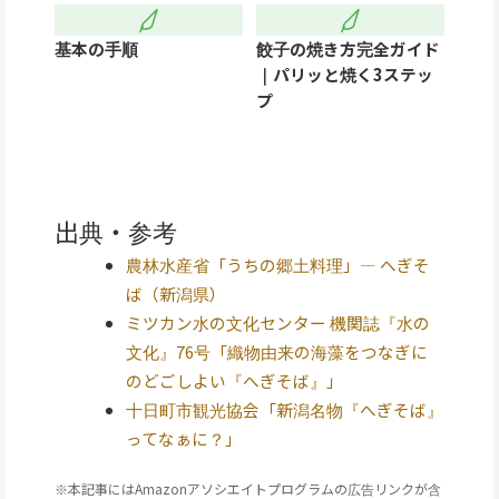
基本の手順
餃子の焼き方完全ガイド
｜パリッと焼く3ステッ
プ
出典・参考
農林水産省「うちの郷土料理」— へぎそ
ば（新潟県）
ミツカン水の文化センター 機関誌『水の
文化』76号「織物由来の海藻をつなぎに
のどごしよい『へぎそば』」
十日町市観光協会「新潟名物『へぎそば』
ってなぁに？」
※本記事にはAmazonアソシエイトプログラムの広告リンクが含