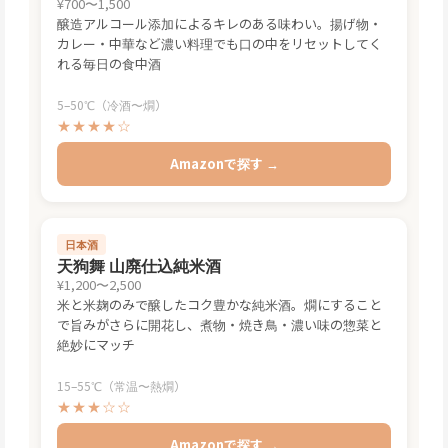
¥700〜1,500
醸造アルコール添加によるキレのある味わい。揚げ物・
カレー・中華など濃い料理でも口の中をリセットしてく
れる毎日の食中酒
5–50℃（冷酒〜燗）
★★★★☆
Amazonで探す →
日本酒
天狗舞 山廃仕込純米酒
¥1,200〜2,500
米と米麹のみで醸したコク豊かな純米酒。燗にすること
で旨みがさらに開花し、煮物・焼き鳥・濃い味の惣菜と
絶妙にマッチ
15–55℃（常温〜熱燗）
★★★☆☆
Amazonで探す →