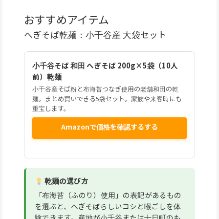
おすすめアイテム
へぎそば乾麺：小千谷産 大袋セット
小千谷そば 和田 へぎそば 200g×5袋（10人
前）乾麺
小千谷産そば粉と布海苔つなぎ使用の老舗和田の乾
麺。まとめ買いできる5袋セット。家族や来客時にも
重宝します。
Amazonで価格を確認するする
乾麺の選び方
「布海苔（ふのり）使用」の表記があるもの
を選ぶと、へぎそばらしいコシと喉ごしを体
験できます。産地が小千谷または十日町のも