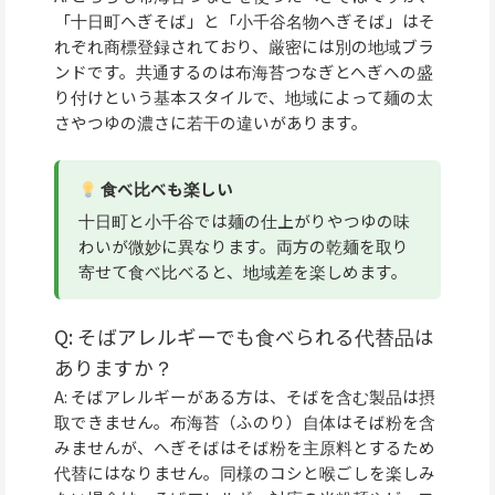
「十日町へぎそば」と「小千谷名物へぎそば」はそ
れぞれ商標登録されており、厳密には別の地域ブラ
ンドです。共通するのは布海苔つなぎとへぎへの盛
り付けという基本スタイルで、地域によって麺の太
さやつゆの濃さに若干の違いがあります。
食べ比べも楽しい
十日町と小千谷では麺の仕上がりやつゆの味
わいが微妙に異なります。両方の乾麺を取り
寄せて食べ比べると、地域差を楽しめます。
Q: そばアレルギーでも食べられる代替品は
ありますか？
A: そばアレルギーがある方は、そばを含む製品は摂
取できません。布海苔（ふのり）自体はそば粉を含
みませんが、へぎそばはそば粉を主原料とするため
代替にはなりません。同様のコシと喉ごしを楽しみ