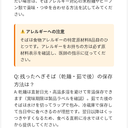
たい場合は、そばアレルギー対応の米粉麺やビーフ
ン類で薬味・つゆを合わせる方法を試してみてくだ
さい。
アレルギーへの注意
そばは食物アレルギーの特定原材料8品目のひ
とつです。アレルギーをお持ちの方は必ず原
材料表示を確認し、医師の指示に従ってくだ
さい。
Q: 残ったへぎそば（乾麺・茹で後）の保存
方法は？
A: 乾麺は直射日光・高温多湿を避けて常温保存でき
ます（賞味期限は製品ラベルを確認）。茹でた後の
そばは水けを切ってラップで包み、冷蔵庫で保存し
て当日中に食べきるのが理想です。翌日以降はくっ
つきやすくなるため、食べる直前に冷水でほぐして
から提供してください。