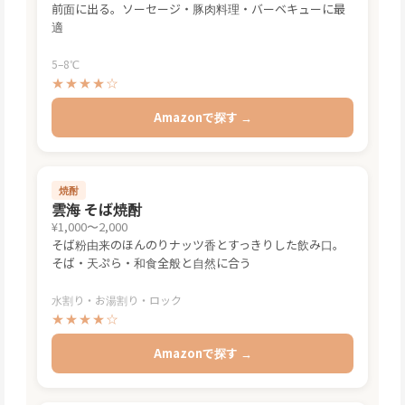
前面に出る。ソーセージ・豚肉料理・バーベキューに最
適
5–8℃
★★★★☆
Amazonで探す →
焼酎
雲海 そば焼酎
¥1,000〜2,000
そば粉由来のほんのりナッツ香とすっきりした飲み口。
そば・天ぷら・和食全般と自然に合う
水割り・お湯割り・ロック
★★★★☆
Amazonで探す →