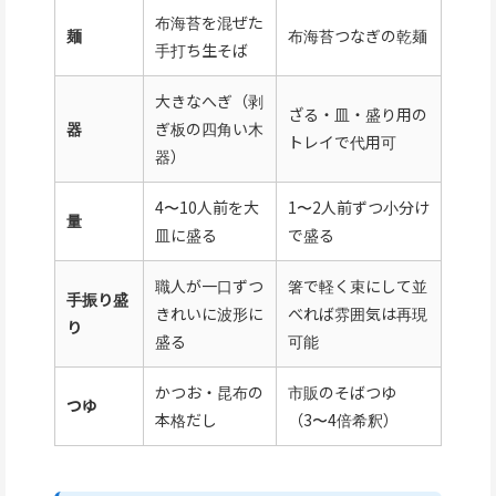
布海苔を混ぜた
麺
布海苔つなぎの乾麺
手打ち生そば
大きなへぎ（剥
ざる・皿・盛り用の
器
ぎ板の四角い木
トレイで代用可
器）
4〜10人前を大
1〜2人前ずつ小分け
量
皿に盛る
で盛る
職人が一口ずつ
箸で軽く束にして並
手振り盛
きれいに波形に
べれば雰囲気は再現
り
盛る
可能
かつお・昆布の
市販のそばつゆ
つゆ
本格だし
（3〜4倍希釈）