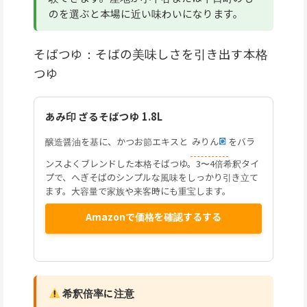
のを選ぶと本場に近い味わいになります。
そばつゆ：そばの美味しさを引き出す本格
つゆ
あみ印 ざるそばつゆ 1.8L
醸造醤油を基に、かつお節エキスと
みりん
をバラ
ンスよくブレンドした本格そばつゆ。3〜4倍希釈タイ
プで、へぎそばのシンプルな風味をしっかり引き立て
ます。大容量で家族や来客時にも重宝します。
Amazonで価格を確認するする
希釈倍率に注意