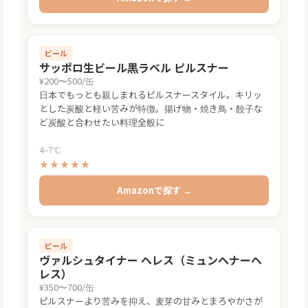
ビール
サッポロ生ビール黒ラベル ピルスナー
¥200〜500/缶
日本でもっとも親しまれるピルスナースタイル。キリッ
とした炭酸と軽い苦みが特徴。揚げ物・焼き鳥・餃子な
ど炭酸と合わせたい料理全般に
4–7℃
★★★★★
Amazonで探す →
ビール
ヴァルシュタイナー ヘレス（ミュンヘナーヘ
レス）
¥350〜700/缶
ピルスナーより苦みを抑え、麦芽の甘みとまろやかさが