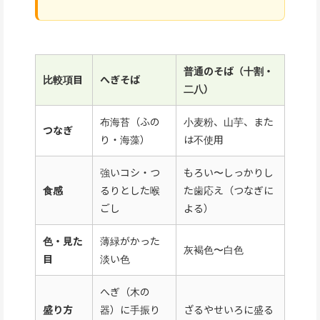
普通のそば（十割・
比較項目
へぎそば
二八）
布海苔（ふの
小麦粉、山芋、また
つなぎ
り・海藻）
は不使用
強いコシ・つ
もろい〜しっかりし
食感
るりとした喉
た歯応え（つなぎに
ごし
よる）
色・見た
薄緑がかった
灰褐色〜白色
目
淡い色
へぎ（木の
盛り方
器）に手振り
ざるやせいろに盛る