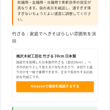
乾麺用・生麺用・冷麺用で希釈倍率の目安が
異なります。袋の表示を確認し、濃すぎず薄
すぎないちょうどよい濃度に調整してくださ
い。
竹ざる：家庭でへぎそばらしい雰囲気を演
出
梅沢木材工芸社 竹ざる 30cm 日本製
国産竹を使用した日本製の竹ざる（直径30cm）。へ
ぎの代わりとして使える十分な大きさで、水切りと盛
り付けを一枚で兼用できます。丈夫で長持ちする伝統
的な竹細工です。
Amazonで価格を確認するする