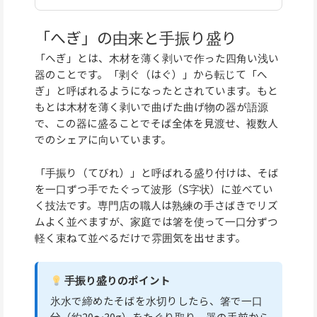
「へぎ」の由来と手振り盛り
「へぎ」とは、木材を薄く剥いで作った四角い浅い
器のことです。「剥ぐ（はぐ）」から転じて「へ
ぎ」と呼ばれるようになったとされています。もと
もとは木材を薄く剥いで曲げた曲げ物の器が語源
で、この器に盛ることでそば全体を見渡せ、複数人
でのシェアに向いています。
「手振り（てびれ）」と呼ばれる盛り付けは、そば
を一口ずつ手でたぐって波形（S字状）に並べてい
く技法です。専門店の職人は熟練の手さばきでリズ
ムよく並べますが、家庭では箸を使って一口分ずつ
軽く束ねて並べるだけで雰囲気を出せます。
手振り盛りのポイント
氷水で締めたそばを水切りしたら、箸で一口
分（約20〜30g）をたぐり取り、器の手前から