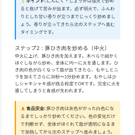
ポイント:
にんにく・しょうがは強火で炒め
ると焦げて苦みが出ます。必ず弱火で、ふんわ
りとした甘い香りが立つまでじっくり炒めまし
ょう。香りが立ってきたら次のステップへ進む
タイミングです。
ステップ2：豚ひき肉を炒める（中火）
中火に上げ、豚ひき肉を加えます。木べらで細かく
ほぐしながら炒め、全体に均一に火を通します。ひ
き肉の色が白くなって脂が出てきたら、もやしとニ
ラを加えてさらに30秒〜1分炒めます。もやしは少
しシャキシャキ感が残る程度でOKです。完全に火を
通してしまうと食感が失われます。
食品安全:
豚ひき肉は灰色がかった白色にな
るまでしっかり炒めてください。色の変化だけ
で判断せず、全体がほぐれて脂が透明になるま
で加熱してから次のステップへ進みましょう。