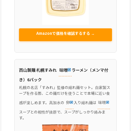
Amazonで価格を確認するする →
西山製麺 札幌すみれ
味噌
ラーメン（メンマ付
き）6パック
札幌の名店「すみれ」監修の縮れ麺セット。自家製ス
ープを作る際、この麺だけを使うことで本場に近い食
感が楽しめます。高加水の
卵
入り縮れ麺は
味噌
スープとの相性が抜群で、スープがしっかり絡みま
す。