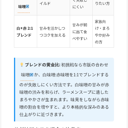
イルド
りたい方
味噌
にくい
家族向
甘みが前
白+赤 2:1
甘みを活かしつ
け・まろ
に出て食
ブレンド
つコクを加える
やか好み
べやすい
の方
ブレンドの黄金比:
初挑戦なら市販の合わせ
味噌
か、白味噌:赤味噌を1:1でブレンドする
のが失敗しにくい方法です。白味噌の甘みが赤
味噌の渋みを和らげ、ラーメンスープに適した
まろやかさが生まれます。味見をしながら赤味
噌の割合を増やすと、より本格的な深みのある
仕上がりに近づきます。