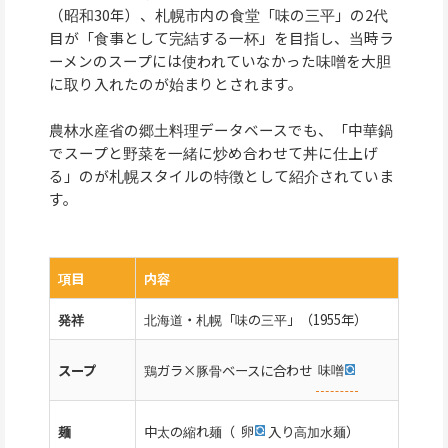
（昭和30年）、札幌市内の食堂「味の三平」の2代
目が「食事として完結する一杯」を目指し、当時ラ
ーメンのスープには使われていなかった味噌を大胆
に取り入れたのが始まりとされます。
農林水産省の郷土料理データベースでも、「中華鍋
でスープと野菜を一緒に炒め合わせて丼に仕上げ
る」のが札幌スタイルの特徴として紹介されていま
す。
項目
内容
発祥
北海道・札幌「味の三平」（1955年）
鶏ガラ×豚骨ベースに合わせ
味噌
スープ
中太の縮れ麺（
卵
入り高加水麺）
麺