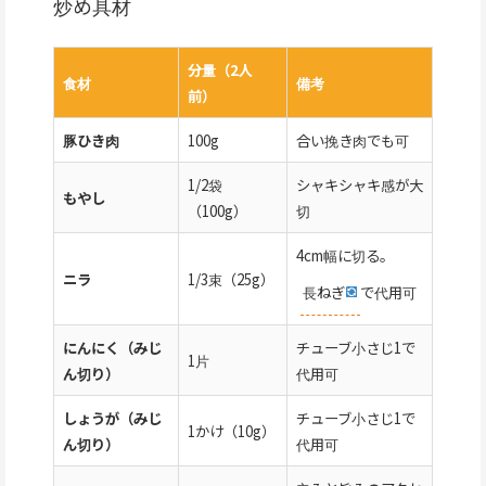
炒め具材
分量（2人
食材
備考
前）
豚ひき肉
100g
合い挽き肉でも可
1/2袋
シャキシャキ感が大
もやし
（100g）
切
4cm幅に切る。
ニラ
1/3束（25g）
長ねぎ
で代用可
にんにく（みじ
チューブ小さじ1で
1片
ん切り）
代用可
しょうが（みじ
チューブ小さじ1で
1かけ（10g）
ん切り）
代用可