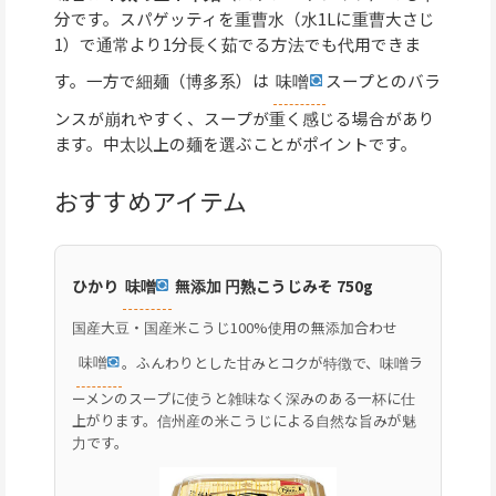
分です。スパゲッティを重曹水（水1Lに重曹大さじ
1）で通常より1分長く茹でる方法でも代用できま
す。一方で細麺（博多系）は
味噌
スープとのバラ
ンスが崩れやすく、スープが重く感じる場合があり
ます。中太以上の麺を選ぶことがポイントです。
おすすめアイテム
ひかり
味噌
無添加 円熟こうじみそ 750g
国産大豆・国産米こうじ100%使用の無添加合わせ
味噌
。ふんわりとした甘みとコクが特徴で、味噌ラ
ーメンのスープに使うと雑味なく深みのある一杯に仕
上がります。信州産の米こうじによる自然な旨みが魅
力です。