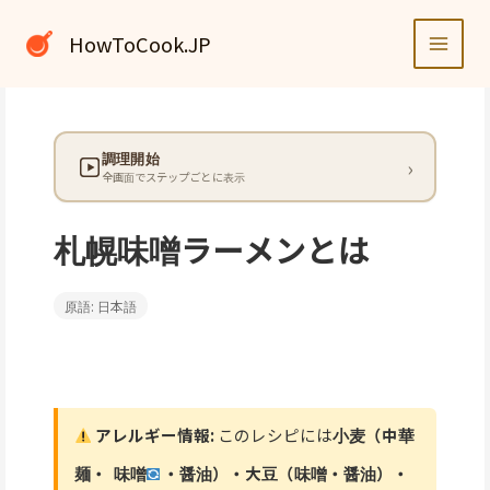
内
容
HowToCook.JP
を
ス
キ
ッ
調理開始
プ
全画面でステップごとに表示
札幌味噌ラーメンとは
原語: 日本語
アレルギー情報:
このレシピには
小麦（中華
麺・
味噌
・醤油）・大豆（味噌・醤油）・