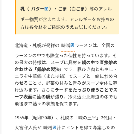
乳（
バター
）・ごま（白ごま）
等のアレル
ギー物質が含まれます。アレルギーをお持ちの
方は各食材をご確認のうえお試しください。
北海道・札幌が発祥の
味噌
ラーメンは、全国の
ラーメンの中でも際立った個性を持っています。そ
の最大の特徴は、スープに具材を
鍋の中で直接炒め
合わせる「鍋炒め製法」
です。豚ひき肉ともやし・
ニラを中華鍋（または鍋）でスープと一緒に炒め合
わせることで、野菜の甘みと旨みがスープ全体に溶
け込みます。さらに
ラードをたっぷり使うことでス
ープ表面に油の膜が張り
、冷え込む北海道の冬でも
最後まで熱々の状態を保てます。
1955年（昭和30年）、札幌の「味の三平」2代目・
大宮守人氏が
味噌
汁にヒントを得て考案したの