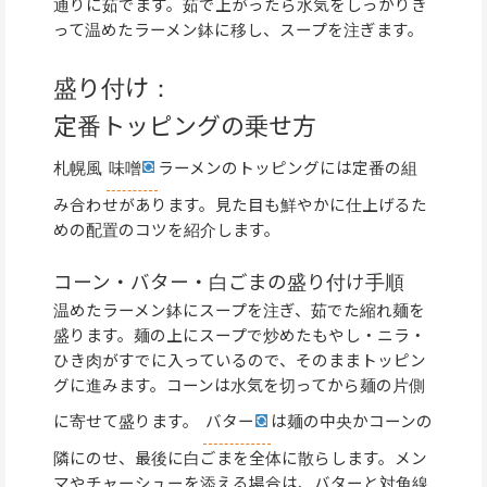
通りに茹でます。茹で上がったら水気をしっかりき
って温めたラーメン鉢に移し、スープを注ぎます。
盛り付け：
定番トッピングの乗せ方
札幌風
味噌
ラーメンのトッピングには定番の組
み合わせがあります。見た目も鮮やかに仕上げるた
めの配置のコツを紹介します。
コーン・バター・白ごまの盛り付け手順
温めたラーメン鉢にスープを注ぎ、茹でた縮れ麺を
盛ります。麺の上にスープで炒めたもやし・ニラ・
ひき肉がすでに入っているので、そのままトッピン
グに進みます。コーンは水気を切ってから麺の片側
に寄せて盛ります。
バター
は麺の中央かコーンの
隣にのせ、最後に白ごまを全体に散らします。メン
マやチャーシューを添える場合は、バターと対角線