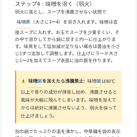
ステップ4：味噌を溶く（弱火）
弱火に落とし、スープを沸騰させない状態で
味噌
（大さじ3〜4）を溶き入れます。味噌は直
接スープに入れず、お玉でスープを少量すくい、そ
の中で溶かしてから鍋に戻すと均一に仕上がりま
す。味見をして塩加減が足りない場合は醤油を小さ
じ1ずつ追加して調整します。仕上げにラード大さ
じ1〜2を加えてスープ表面に油の膜を作ります。
味噌
を加えたら沸騰禁止:
味噌
は80℃
以上で香りの成分が揮発し始め、沸騰させると
風味が大幅に飛んでしまいます。味噌を加えて
からは絶対に沸騰させないよう、弱火を保って
仕上げましょう。
別の鍋でたっぷりの湯を沸かし、中華麺を袋の表示