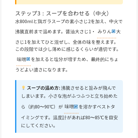
ステップ3：スープを合わせる（中火）
水800mlと鶏ガラスープの素小さじ2を加え、中火で
沸騰直前まで温めます。醤油大さじ1・
みりん
大
さじ1を加えてひと混ぜし、全体の味を整えます。
この段階では少し薄めに感じるくらいが適切です。
味噌
を加えると塩分が増すため、最終的にちょ
うどよい濃さになります。
スープの温め方:
沸騰させると旨みが飛んで
しまいます。小さな泡がふつふつと立ち始めた
ら（約80〜90℃）が
味噌
を溶かすベストタ
イミングです。温度計があれば80〜85℃を目安
にしてください。