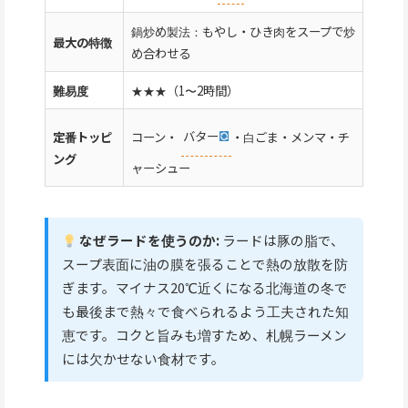
鍋炒め製法：もやし・ひき肉をスープで炒
最大の特徴
め合わせる
難易度
★★★（1〜2時間）
コーン・
バター
・白ごま・メンマ・チ
定番トッピ
ング
ャーシュー
なぜラードを使うのか:
ラードは豚の脂で、
スープ表面に油の膜を張ることで熱の放散を防
ぎます。マイナス20℃近くになる北海道の冬で
も最後まで熱々で食べられるよう工夫された知
恵です。コクと旨みも増すため、札幌ラーメン
には欠かせない食材です。