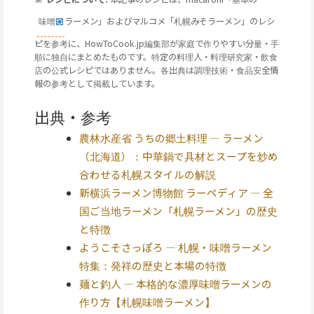
味噌
ラーメン」およびマルコメ「札幌みそラーメン」のレシ
ピを参考に、HowToCook.jp編集部が家庭で作りやすい分量・手
順に独自にまとめたものです。特定の料理人・料理研究家・飲食
店の公式レシピではありません。各出典は調理技術・食品安全情
報の参考として掲載しています。
出典・参考
農林水産省 うちの郷土料理 — ラーメン
（北海道）：中華鍋で具材とスープを炒め
合わせる札幌スタイルの解説
新横浜ラーメン博物館 ラーペディア — 全
国ご当地ラーメン「札幌ラーメン」の歴史
と特徴
ようこそさっぽろ — 札幌・味噌ラーメン
特集：発祥の歴史と本場の特徴
麺と釣人 — 本格的な濃厚味噌ラーメンの
作り方【札幌味噌ラーメン】