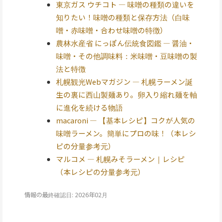
東京ガス ウチコト — 味噌の種類の違いを
知りたい！味噌の種類と保存方法（白味
噌・赤味噌・合わせ味噌の特徴）
農林水産省 にっぽん伝統食図鑑 — 醤油・
味噌・その他調味料：米味噌・豆味噌の製
法と特徴
札幌観光Webマガジン — 札幌ラーメン誕
生の裏に西山製麺あり。卵入り縮れ麺を軸
に進化を続ける物語
macaroni — 【基本レシピ】コクが人気の
味噌ラーメン。簡単にプロの味！（本レシ
ピの分量参考元）
マルコメ — 札幌みそラーメン｜レシピ
（本レシピの分量参考元）
情報の最終確認日: 2026年02月