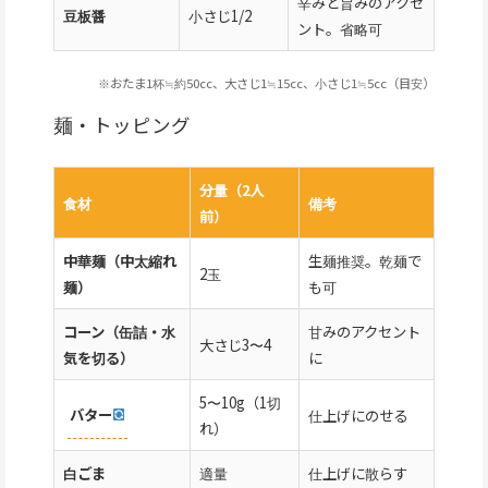
辛みと旨みのアクセ
豆板醤
小さじ1/2
ント。省略可
※おたま1杯≒約50cc、大さじ1≒15cc、小さじ1≒5cc（目安）
麺・トッピング
分量（2人
食材
備考
前）
中華麺（中太縮れ
生麺推奨。乾麺で
2玉
麺）
も可
コーン（缶詰・水
甘みのアクセント
大さじ3〜4
気を切る）
に
5〜10g（1切
バター
仕上げにのせる
れ）
白ごま
適量
仕上げに散らす