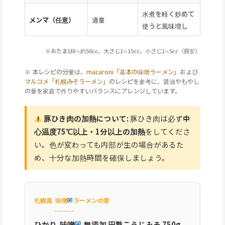
水煮を軽く炒めて
メンマ（任意）
適量
使うと風味増し
※おたま1杯≒約50cc、大さじ1≒15cc、小さじ1≒5cc（目安）
※ 本レシピの分量は、
macaroni「基本の味噌ラーメン」
および
マルコメ「札幌みそラーメン」
のレシピを参考に、醤油やもやし
の量を家庭で作りやすいバランスにアレンジしています。
豚ひき肉の加熱について:
豚ひき肉は必ず
中
心温度75℃以上・1分以上の加熱
をしてくださ
い。色が変わっても内部が生の場合があるた
め、十分な加熱時間を確保しましょう。
札幌風
味噌
ラーメンの要
ひかり
味噌
無添加 円熟こうじみそ 750g