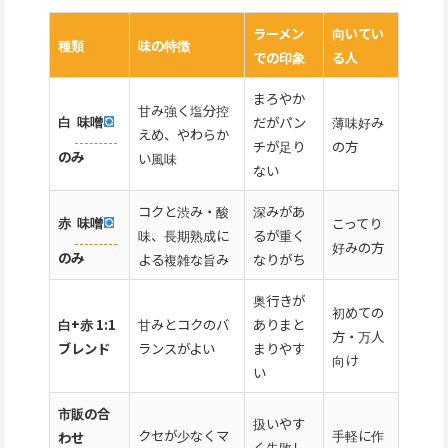
ラーメン
向いてい
種類
味の特徴
での印象
る人
まろやか
甘み強く塩分控
白
味噌
だがパン
薄味好み
えめ、やわらか
チが足り
の方
のみ
い風味
ない
コクと渋み・酸
深みがあ
赤
味噌
こってり
味、長期熟成に
るが重く
好みの方
のみ
よる複雑な旨み
なりがち
奥行きが
初めての
白+赤 1:1
甘みとコクのバ
ありまと
方・万人
ブレンド
ランスがよい
まりやす
向け
い
市販の合
扱いやす
クセが少なくマ
手軽に作
わせ
く失敗し