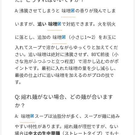
A: 沸騰させてしまうと
味噌
の香りが飛んでしま
いますが、
追い
味噌
で対処できます。火を弱火
に落とし、追加の
味噌
（小さじ1〜2）をお玉に
入れてスープで溶かしながらゆっくりと加えてくだ
さい。追い味噌は絶対に沸騰させず、80℃前後（小
さな泡がふつふつと立つ程度）で溶かし込むのがポ
イントです。最初に入れた味噌の量を少し減らし、
最後の仕上げに追い味噌を加えるのがプロの技で
す。
Q: 縮れ麺がない場合、どの麺が合います
か？
A:
味噌
スープは油脂分が多く、スープが麺に絡み
やすい特性があります。縮れ麺が理想ですが、ない
場合は
中太の生中華麺
（ストレートタイプ）でも十