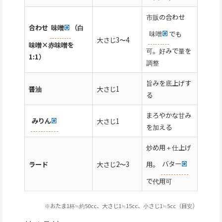
市販の合わせ
合わせ
味噌
（白
味噌
でも
大さじ3〜4
味噌×赤味噌を
可。好みで量を
1:1）
調整
旨みを底上げす
醤油
大さじ1
る
まろやかな甘み
みりん
大さじ1
を加える
炒め用＋仕上げ
用。
バター
ラード
大さじ2〜3
で代用可
※おたま1杯≒約50cc、大さじ1≒15cc、小さじ1≒5cc（目安）