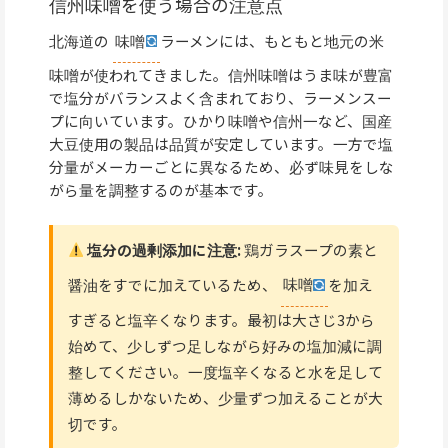
信州味噌を使う場合の注意点
北海道の
味噌
ラーメンには、もともと地元の米
味噌が使われてきました。信州味噌はうま味が豊富
で塩分がバランスよく含まれており、ラーメンスー
プに向いています。ひかり味噌や信州一など、国産
大豆使用の製品は品質が安定しています。一方で塩
分量がメーカーごとに異なるため、必ず味見をしな
がら量を調整するのが基本です。
塩分の過剰添加に注意:
鶏ガラスープの素と
醤油をすでに加えているため、
味噌
を加え
すぎると塩辛くなります。最初は大さじ3から
始めて、少しずつ足しながら好みの塩加減に調
整してください。一度塩辛くなると水を足して
薄めるしかないため、少量ずつ加えることが大
切です。