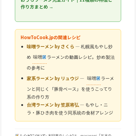
作り方まとめ →
HowToCook.jpの関連レシピ
味噌ラーメン by さくら
— 札幌風もやし炒
め
味噌
ラーメンの動画レシピ。炒め製法
の参考に
家系ラーメン by リュウジ
—
味噌
ラーメ
ンと同じく「豚骨ベース」を使うこってり
系の作り方
台湾ラーメン by 笠原将弘
— もやし・ニ
ラ・豚ひき肉を使う同系統の食材アレンジ
レシピについて:
本記事のレシピは、macaroni「基本の