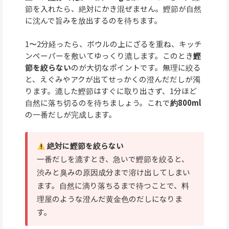
節を入れたら、絶対にかき混ぜません。鰹節が自然
に沈んで旨みを放出するのを待ちます。
1〜2分経ったら、ボウルの上にざるを重ね、キッチ
ンペーパーを敷いてゆっくり漉します。このとき
鰹
節を絞らない
のが大切なポイントです。無理に絞る
と、えぐみやアクが出てせっかくの澄んだだしが濁
ります。漉した鰹節はすぐに取り出さず、1分ほど
自然に落ち切るのを待ちましょう。これで
約800ml
の一番だしが完成します。
絶対に鰹節を絞らない
一番だしを漉すとき、急いで鰹節を絞ると、
渋みと臭みの原因成分まで溶け出してしまい
ます。自然に滴り落ちるまで待つことで、料
理屋のような澄んだ黄金色のだしになりま
す。