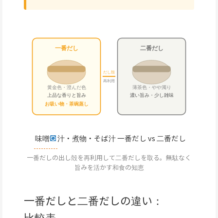
一番だし
二番だし
だし殻
再利用
黄金色・澄んだ色
薄茶色・やや濁り
上品な香りと旨み
濃い旨み・少し雑味
お吸い物・茶碗蒸し
味噌
汁・煮物・そば汁
一番だし vs 二番だし
一番だしの出し殻を再利用して二番だしを取る。無駄なく
旨みを活かす和食の知恵
一番だしと二番だしの違い：
比較表