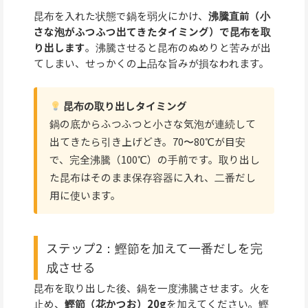
昆布を入れた状態で鍋を弱火にかけ、
沸騰直前（小
さな泡がふつふつ出てきたタイミング）で昆布を取
り出します
。沸騰させると昆布のぬめりと苦みが出
てしまい、せっかくの上品な旨みが損なわれます。
昆布の取り出しタイミング
鍋の底からふつふつと小さな気泡が連続して
出てきたら引き上げどき。70〜80℃が目安
で、完全沸騰（100℃）の手前です。取り出し
た昆布はそのまま保存容器に入れ、二番だし
用に使います。
ステップ2：鰹節を加えて一番だしを完
成させる
昆布を取り出した後、鍋を一度沸騰させます。火を
止め、
鰹節（花かつお）20g
を加えてください。鰹