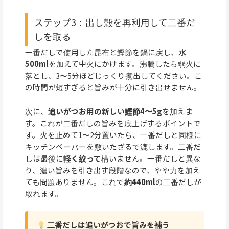
ステップ3：出し殻を再利用して二番だ
しを取る
一番だしで使用した昆布と鰹節を鍋に戻し、
水
500ml
を加えて中火にかけます。沸騰したら弱火に
落とし、3〜5分ほどじっくり煮出してください。こ
の時間が短すぎると旨みが十分に引き出せません。
次に、
追いがつお用の新しい鰹節4〜5g
を加えま
す。これが二番だしの旨みを底上げするポイントで
す。火を止めて1〜2分置いたら、一番だしと同様に
キッチンペーパーを敷いたざるで漉します。二番だ
しは最後に
軽く絞って
構いません。一番だしと異な
り、濃い旨みを引き出す段階なので、やや力を加え
ても問題ありません。これで
約440ml
の二番だしが
取れます。
二番だしは追いがつおで旨みを補う