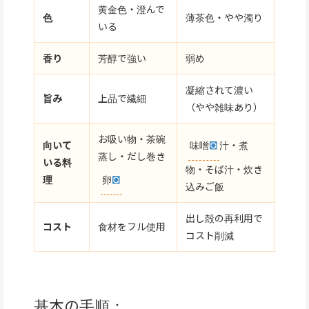
黄金色・澄んで
色
薄茶色・やや濁り
いる
香り
芳醇で強い
弱め
凝縮されて濃い
旨み
上品で繊細
（やや雑味あり）
お吸い物・茶碗
向いて
味噌
汁・煮
蒸し・だし巻き
いる料
物・そば汁・炊き
理
卵
込みご飯
出し殻の再利用で
コスト
食材をフル使用
コスト削減
基本の手順：