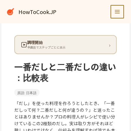
内
容
HowToCook.JP
を
ス
キ
ッ
調理開始
プ
全画面でステップごとに表示
一番だしと二番だしの違い
：比較表
原語: 日本語
「だし」を使った料理を作ろうとしたとき、「一番
だしって何？二番だしと何が違うの？」と迷ったこ
とはありませんか？プロの料理人がレシピで使い分
けているこの2種類のだし。実は取り方がそれほど
難しいわけではなく、仕組みを理解すれば誰でも本