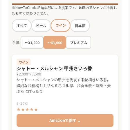
※HowToCook.JP編集部による提案です。動画内でシェフが推薦し
たものではありません。
ワイン
すべて
ビール
日本酒
予算:
〜¥1,000
〜¥3,000
プレミアム
ワイン
シャトー・メルシャン 甲州きいろ香
¥2,000〜3,500
シャトー・メルシャンの甲州を代表する銘柄きいろ香。
繊細な和柑橘と上品なミネラル感。和食全般・刺身・天
ぷらにぴったり
8–10℃
★★★★★
Amazonで探す →