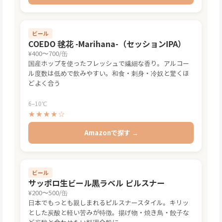
ビール
COEDO 毬花 -Marihana-（セッションIPA）
¥400〜700/缶
国産ホップを使ったフレッシュで繊細な香り。アルコー
ル度数は低めで飲みやすい。和食・刺身・冷奴と驚くほ
どよく合う
6–10℃
★★★★☆
Amazonで探す →
ビール
サッポロ生ビール黒ラベル ピルスナー
¥200〜500/缶
日本でもっとも親しまれるピルスナースタイル。キリッ
とした炭酸と軽い苦みが特徴。揚げ物・焼き鳥・餃子な