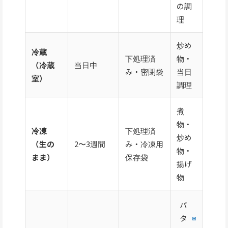
の調
理
炒め
冷蔵
下処理済
物・
（冷蔵
当日中
み・密閉袋
当日
室）
調理
煮
物・
冷凍
下処理済
炒め
（生の
2〜3週間
み・冷凍用
物・
まま）
保存袋
揚げ
物
バ
タ