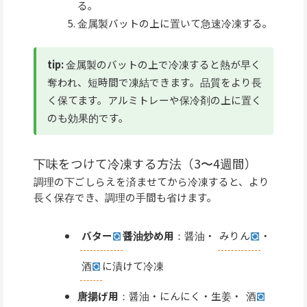
る。
金属製バットの上に置いて急速冷凍する。
tip:
金属製のバットの上で冷凍すると熱が早く
奪われ、短時間で凍結できます。品質をより長
く保てます。アルミトレーや保冷剤の上に置く
のも効果的です。
下味をつけて冷凍する方法（3〜4週間）
調理の下ごしらえを済ませてから冷凍すると、より
長く保存でき、調理の手間も省けます。
バター
醤油炒め用
：醤油・
みりん
・
酒
に漬けて冷凍
唐揚げ用
：醤油・にんにく・生姜・
酒