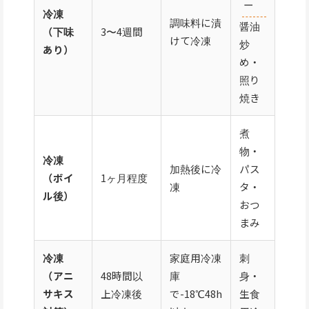
ー
冷凍
調味料に漬
醤油
（下味
3〜4週間
けて冷凍
炒
あり）
め・
照り
焼き
煮
物・
冷凍
加熱後に冷
パス
（ボイ
1ヶ月程度
凍
タ・
ル後）
おつ
まみ
冷凍
家庭用冷凍
刺
（アニ
48時間以
庫
身・
サキス
上冷凍後
で-18℃48h
生食