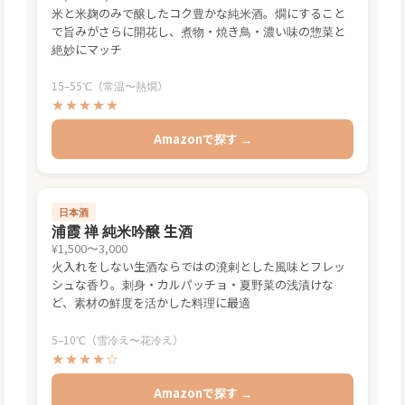
米と米麹のみで醸したコク豊かな純米酒。燗にすること
で旨みがさらに開花し、煮物・焼き鳥・濃い味の惣菜と
絶妙にマッチ
15–55℃（常温〜熱燗）
★★★★★
Amazonで探す →
日本酒
浦霞 禅 純米吟醸 生酒
¥1,500〜3,000
火入れをしない生酒ならではの溌剌とした風味とフレッ
シュな香り。刺身・カルパッチョ・夏野菜の浅漬けな
ど、素材の鮮度を活かした料理に最適
5–10℃（雪冷え〜花冷え）
★★★★☆
Amazonで探す →