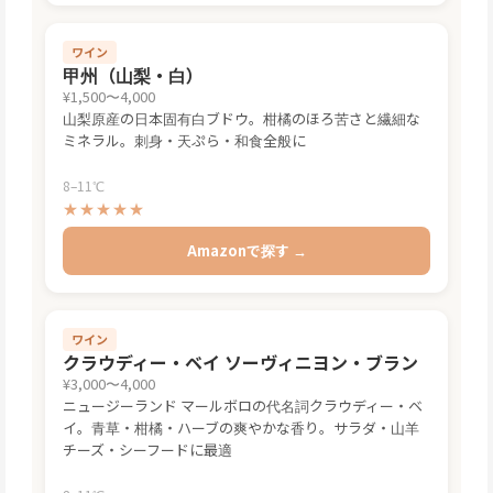
ワイン
甲州（山梨・白）
¥1,500〜4,000
山梨原産の日本固有白ブドウ。柑橘のほろ苦さと繊細な
ミネラル。刺身・天ぷら・和食全般に
8–11℃
★★★★★
Amazonで探す →
ワイン
クラウディー・ベイ ソーヴィニヨン・ブラン
¥3,000〜4,000
ニュージーランド マールボロの代名詞クラウディー・ベ
イ。青草・柑橘・ハーブの爽やかな香り。サラダ・山羊
チーズ・シーフードに最適