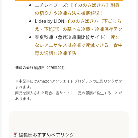
ニチレイフーズ:
【イカのさばき方】刺身
の切り方や冷凍方法も徹底解説！
Lidea by LION:
イカのさばき方（下ごしら
え・下処理）の基本＆冷蔵・冷凍保存テク
春夏秋凍（急速冷凍機比較サイト）:
死な
ないアニサキスは冷凍で死滅できる！食中
毒の適切な冷凍予防
情報の最終確認日: 2026年02月
※本記事にはAmazonアソシエイトプログラムの広告リンクが含
まれます。
商品を購入された場合、当サイトに一定の報酬が発生することが
あります。
編集部おすすめペアリング