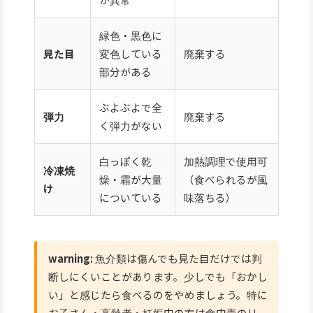
緑色・黒色に
見た目
変色している
廃棄する
部分がある
ぶよぶよで全
弾力
廃棄する
く弾力がない
白っぽく乾
加熱調理で使用可
冷凍焼
燥・霜が大量
（食べられるが風
け
についている
味落ちる）
warning:
魚介類は傷んでも見た目だけでは判
断しにくいことがあります。少しでも「おかし
い」と感じたら食べるのをやめましょう。特に
お子さん・高齢者・妊娠中の方は食中毒のリ