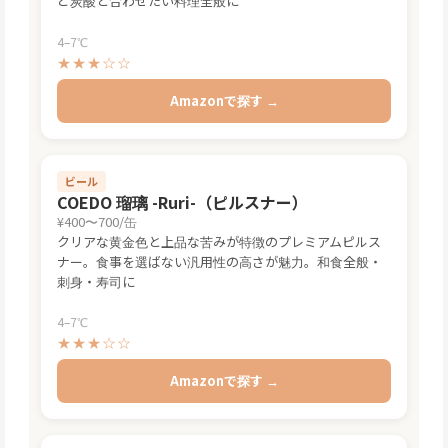
ど炭酸と合わせたい料理全般に
4–7℃
★★★☆☆
Amazonで探す →
ビール
COEDO 瑠璃 -Ruri-（ピルスナー）
¥400〜700/缶
クリアな黄金色と上品な苦みが特徴のプレミアムピルス
ナー。食事を選ばない汎用性の高さが魅力。和食全般・
刺身・寿司に
4–7℃
★★★☆☆
Amazonで探す →