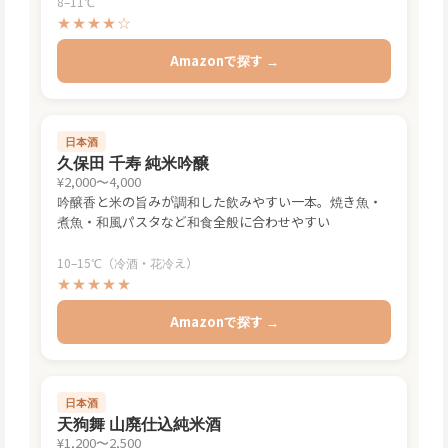
8–11℃
★★★★☆
Amazonで探す →
日本酒
久保田 千寿 純米吟醸
¥2,000〜4,000
吟醸香と米の旨みが調和した飲みやすい一本。焼き魚・
煮魚・和風パスタなど和食全般に合わせやすい
10–15℃（冷酒・花冷え）
★★★★★
Amazonで探す →
日本酒
天狗舞 山廃仕込純米酒
¥1,200〜2,500