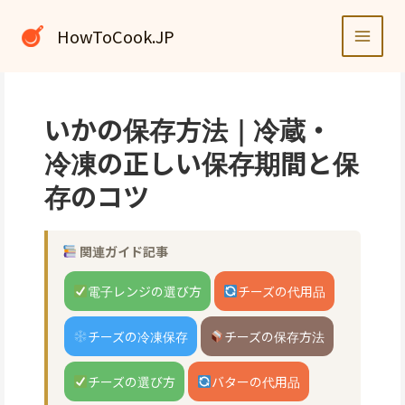
内
容
HowToCook.JP
を
ス
キ
ッ
いかの保存方法｜冷蔵・
プ
冷凍の正しい保存期間と保
存のコツ
関連ガイド記事
電子レンジの選び方
チーズの代用品
チーズの冷凍保存
チーズの保存方法
チーズの選び方
バターの代用品