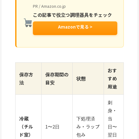
PR / Amazon.co.jp
この記事で役立つ調理器具をチェック
Amazonで見る >
おす
保存方
保存期間の
状態
すめ
法
目安
用途
刺
身・
冷蔵
下処理済
当
（チル
1〜2日
み・ラップ
日〜
ド室）
包み
翌日