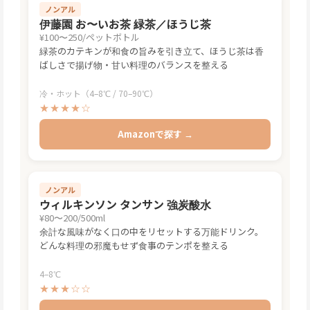
ノンアル
伊藤園 お〜いお茶 緑茶／ほうじ茶
¥100〜250/ペットボトル
緑茶のカテキンが和食の旨みを引き立て、ほうじ茶は香
ばしさで揚げ物・甘い料理のバランスを整える
冷・ホット（4–8℃ / 70–90℃）
★★★★☆
Amazonで探す →
ノンアル
ウィルキンソン タンサン 強炭酸水
¥80〜200/500ml
余計な風味がなく口の中をリセットする万能ドリンク。
どんな料理の邪魔もせず食事のテンポを整える
4–8℃
★★★☆☆