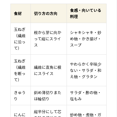
食感・向いている
食材
切り方の方向
料理
玉ねぎ
根から芽に向か
シャキシャキ・炒
（繊維
って縦にスライ
め物・かき揚げ・
に沿っ
ス
スープ
て）
玉ねぎ
やわらかく辛味少
（繊維
繊維に直角に横
ない・サラダ・和
を断っ
にスライス
え物・グラタン
て）
きゅう
斜め薄切りまた
サラダ・酢の物・
り
は輪切り
塩もみ
縦半分にして芯
にんに
炒め物・煮物・ガ