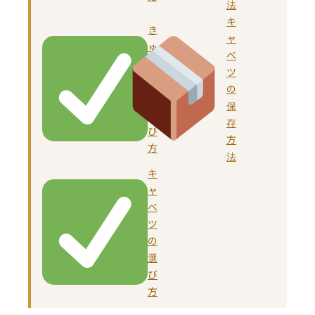
法
キ
き
ャ
ゅ
ベ
う
ツ
り
の
の
保
選
存
び
方
方
法
キ
ャ
ベ
ツ
の
選
び
方