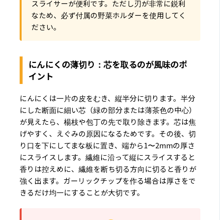
スライサーが便利です。ただし刃が非常に鋭利
なため、必ず付属の野菜ホルダーを使用してく
ださい。
にんにくの薄切り：芯を取るのが風味のポ
イント
にんにくは一片の皮をむき、縦半分に切ります。半分
にした断面に細い芯（緑の部分または薄茶色の中心）
が見えたら、楊枝や包丁の先で取り除きます。芯は焦
げやすく、えぐみの原因になるためです。その後、切
り口を下にしてまな板に置き、端から1〜2mmの厚さ
にスライスします。繊維に沿って縦にスライスすると
香りは控えめに、繊維を断ち切る方向に切ると香りが
強く出ます。ガーリックチップを作る場合は厚さをで
きるだけ均一にすることが大切です。