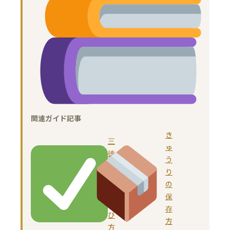
関連ガイド記事
き
三
ゅ
徳
う
包
り
丁
の
の
保
選
存
び
方
方