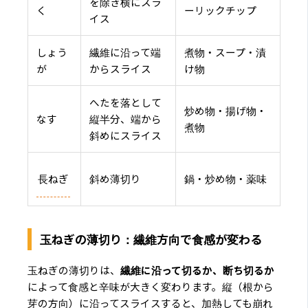
を除き横にスラ
く
ーリックチップ
イス
しょう
繊維に沿って端
煮物・スープ・漬
が
からスライス
け物
へたを落として
炒め物・揚げ物・
なす
縦半分、端から
煮物
斜めにスライス
長ねぎ
斜め薄切り
鍋・炒め物・薬味
玉ねぎの薄切り：繊維方向で食感が変わる
玉ねぎの薄切りは、
繊維に沿って切るか、断ち切るか
によって食感と辛味が大きく変わります。縦（根から
芽の方向）に沿ってスライスすると、加熱しても崩れ