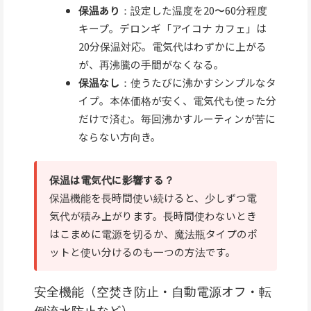
保温あり
：設定した温度を20〜60分程度
キープ。デロンギ「アイコナ カフェ」は
20分保温対応。電気代はわずかに上がる
が、再沸騰の手間がなくなる。
保温なし
：使うたびに沸かすシンプルなタ
イプ。本体価格が安く、電気代も使った分
だけで済む。毎回沸かすルーティンが苦に
ならない方向き。
保温は電気代に影響する？
保温機能を長時間使い続けると、少しずつ電
気代が積み上がります。長時間使わないとき
はこまめに電源を切るか、魔法瓶タイプのポ
ットと使い分けるのも一つの方法です。
安全機能（空焚き防止・自動電源オフ・転
倒流水防止など）