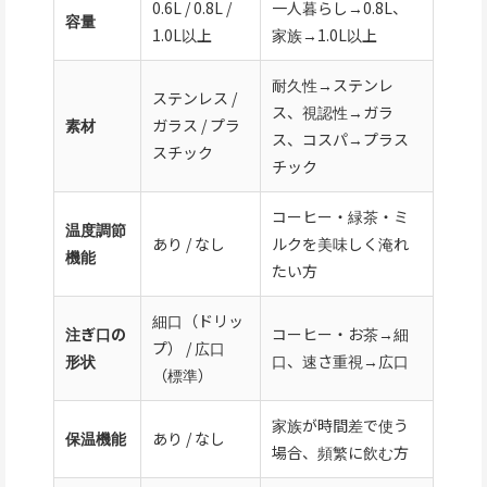
0.6L / 0.8L /
一人暮らし→0.8L、
容量
1.0L以上
家族→1.0L以上
耐久性→ステンレ
ステンレス /
ス、視認性→ガラ
素材
ガラス / プラ
ス、コスパ→プラス
スチック
チック
コーヒー・緑茶・ミ
温度調節
あり / なし
ルクを美味しく淹れ
機能
たい方
細口（ドリッ
注ぎ口の
コーヒー・お茶→細
プ） / 広口
形状
口、速さ重視→広口
（標準）
家族が時間差で使う
保温機能
あり / なし
場合、頻繁に飲む方