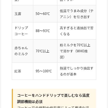
低温でうまみ成分（テ
玉露
50〜60℃
アニン）を引き出す
ドリップ
高すぎると過抽出で苦
88〜93℃
コーヒー
くなる
粉ミルクを70℃以上
赤ちゃん
70℃以上
で溶かす（WHO推
のミルク
奨）
熱湯でしっかり抽出す
紅茶
95〜100℃
るのが基本
コーヒーをハンドドリップで楽しむなら温度
調節機能は必須
コーヒー豆の種類や焙煎度によって最適な温