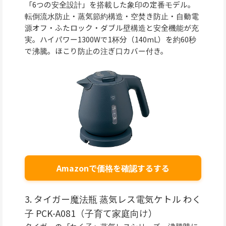
「6つの安全設計」を搭載した象印の定番モデル。
転倒流水防止・蒸気節約構造・空焚き防止・自動電
源オフ・ふたロック・ダブル壁構造と安全機能が充
実。ハイパワー1300Wで1杯分（140mL）を約60秒
で沸騰。ほこり防止の注ぎ口カバー付き。
Amazonで価格を確認するする
3. タイガー魔法瓶 蒸気レス電気ケトル わく
子 PCK-A081（子育て家庭向け）