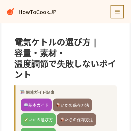
内
容
HowToCook.JP
を
ス
キ
ッ
電気ケトルの選び方｜
プ
容量・素材・
温度調節で失敗しないポイ
ント
関連ガイド記事
基本ガイド
いかの保存方法
いかの選び方
たらの保存方法