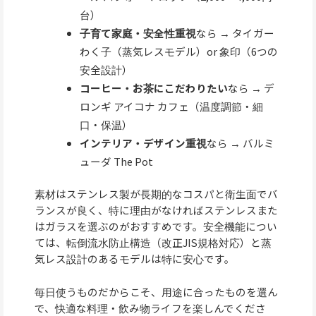
台）
子育て家庭・安全性重視
なら → タイガー
わく子（蒸気レスモデル）or 象印（6つの
安全設計）
コーヒー・お茶にこだわりたい
なら → デ
ロンギ アイコナ カフェ（温度調節・細
口・保温）
インテリア・デザイン重視
なら → バルミ
ューダ The Pot
素材はステンレス製が長期的なコスパと衛生面でバ
ランスが良く、特に理由がなければステンレスまた
はガラスを選ぶのがおすすめです。安全機能につい
ては、転倒流水防止構造（改正JIS規格対応）と蒸
気レス設計のあるモデルは特に安心です。
毎日使うものだからこそ、用途に合ったものを選ん
で、快適な料理・飲み物ライフを楽しんでくださ