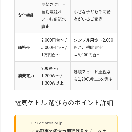
空焚き防止・
自動電源オ
小さな子どもや高齢
安全機能
フ・転倒流水
者がいるご家庭
防止
2,000円台〜 /
シンプル用途→2,000
価格帯
5,000円台〜 /
円台、機能充実
1万円台〜
→5,000円台〜
900W〜 /
沸騰スピード重視な
消費電力
1,200W〜 /
ら1,200W以上を選ぶ
1,300W以上
電気ケトル 選び方のポイント詳細
PR / Amazon.co.jp
この記事で役立つ調理器具をチェック