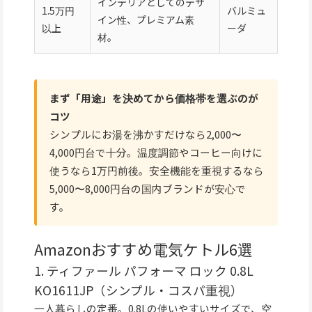
インテリアとしてのデザ
1.5万円
バルミュ
イン性、プレミアム素
以上
ーダ
材。
まず「用途」を決めてから価格帯を選ぶのが
コツ
シンプルにお湯を沸かすだけなら2,000〜
4,000円台で十分。温度調節やコーヒー向けに
使うなら1万円前後。安全機能を重視するなら
5,000〜8,000円台の国内ブランドが安心で
す。
Amazonおすすめ電気ケトル6選
1. ティファール パフォーマ ロック 0.8L
KO1611JP（シンプル・コスパ重視）
一人暮らしの定番。0.8Lの使いやすいサイズで、空