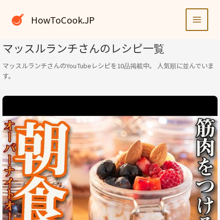
内
容
HowToCook.JP
を
ス
マッスルランチさんのレシピ一覧
キ
ッ
マッスルランチさんのYouTubeレシピを10品掲載中。 人気順に並んでいま
プ
す。