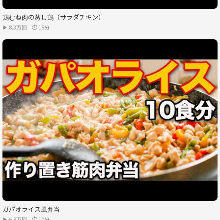
鶏むね肉の蒸し鶏（サラダチキン）
▶ 8.3万回
⏱ 15分
ガパオライス風弁当
▶ 6.8万回
⏱ 10分