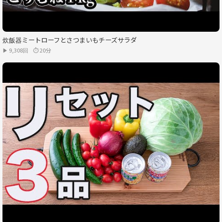
炊飯器ミートローフとさつまいもチーズサラダ
▶ 9,308回
⏱ 20分