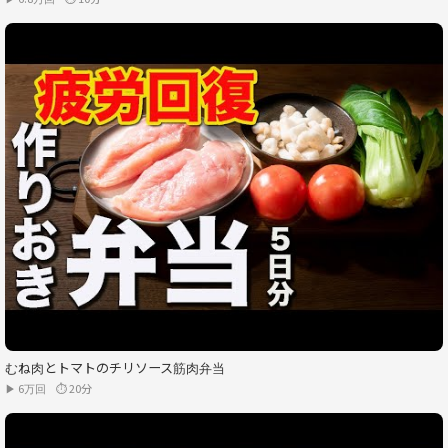
むね肉とトマトのチリソース筋肉弁当
▶ 6万回
⏱ 20分