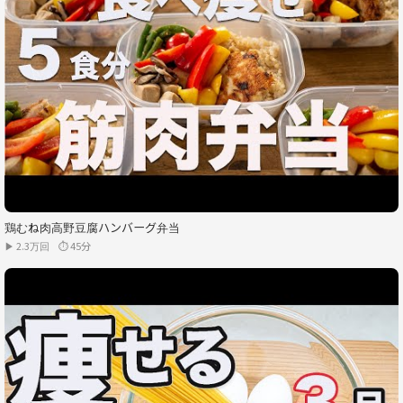
鶏むね肉高野豆腐ハンバーグ弁当
▶ 2.3万回
⏱ 45分