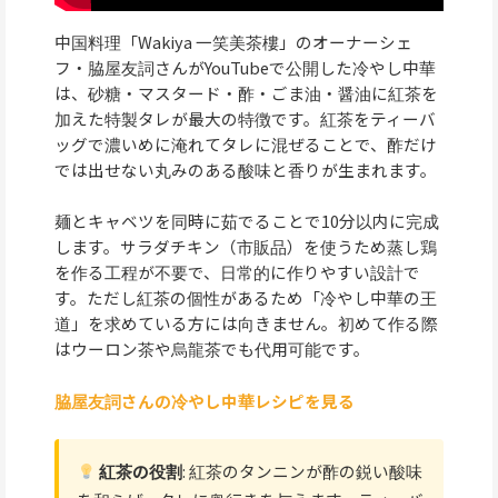
中国料理「Wakiya 一笑美茶樓」のオーナーシェ
フ・脇屋友詞さんがYouTubeで公開した冷やし中華
は、砂糖・マスタード・酢・ごま油・醤油に紅茶を
加えた特製タレが最大の特徴です。紅茶をティーバ
ッグで濃いめに淹れてタレに混ぜることで、酢だけ
では出せない丸みのある酸味と香りが生まれます。
麺とキャベツを同時に茹でることで10分以内に完成
します。サラダチキン（市販品）を使うため蒸し鶏
を作る工程が不要で、日常的に作りやすい設計で
す。ただし紅茶の個性があるため「冷やし中華の王
道」を求めている方には向きません。初めて作る際
はウーロン茶や烏龍茶でも代用可能です。
脇屋友詞さんの冷やし中華レシピを見る
紅茶の役割
: 紅茶のタンニンが酢の鋭い酸味