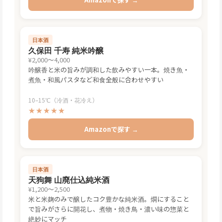
日本酒
久保田 千寿 純米吟醸
¥2,000〜4,000
吟醸香と米の旨みが調和した飲みやすい一本。焼き魚・
煮魚・和風パスタなど和食全般に合わせやすい
10–15℃（冷酒・花冷え）
★★★★★
Amazonで探す →
日本酒
天狗舞 山廃仕込純米酒
¥1,200〜2,500
米と米麹のみで醸したコク豊かな純米酒。燗にすること
で旨みがさらに開花し、煮物・焼き鳥・濃い味の惣菜と
絶妙にマッチ