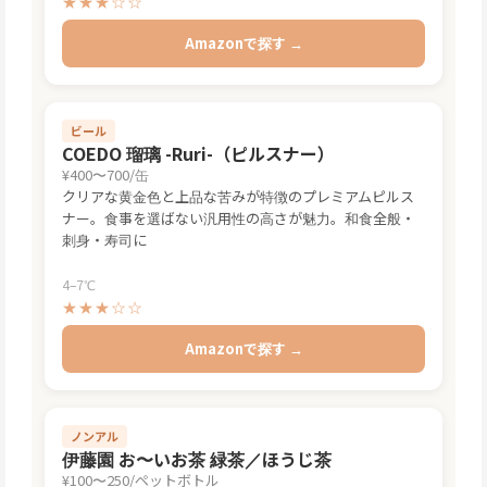
★★★☆☆
Amazonで探す →
ビール
COEDO 瑠璃 -Ruri-（ピルスナー）
¥400〜700/缶
クリアな黄金色と上品な苦みが特徴のプレミアムピルス
ナー。食事を選ばない汎用性の高さが魅力。和食全般・
刺身・寿司に
4–7℃
★★★☆☆
Amazonで探す →
ノンアル
伊藤園 お〜いお茶 緑茶／ほうじ茶
¥100〜250/ペットボトル