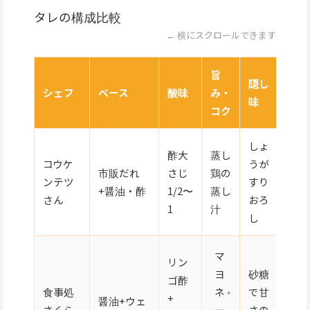
タレの構成比較
← 横にスクロールできます
旨
隠し
シェフ
ベース
酸味
み・
味
コク
しょ
酢大
蒸し
コウケ
うが
市販だれ
さじ
鶏の
ンテツ
すり
+醤油・酢
1/2〜
蒸し
さん
おろ
1
汁
し
マ
リン
ヨ
砂糖
ゴ酢
食事処
ネ
で甘
+
醤油+ウェ
さくら
ー
さの