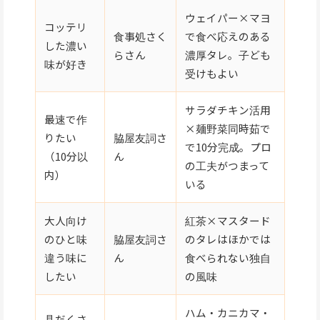
ウェイパー×マヨ
コッテリ
食事処さく
で食べ応えのある
した濃い
らさん
濃厚タレ。子ども
味が好き
受けもよい
サラダチキン活用
最速で作
×麺野菜同時茹で
りたい
脇屋友詞さ
で10分完成。プロ
（10分以
ん
の工夫がつまって
内）
いる
大人向け
紅茶×マスタード
のひと味
脇屋友詞さ
のタレはほかでは
違う味に
ん
食べられない独自
したい
の風味
ハム・カニカマ・
具だくさ