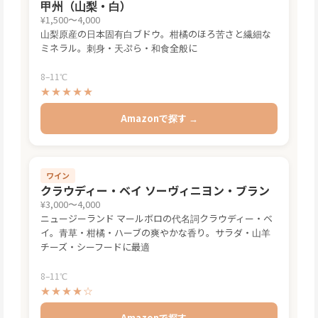
甲州（山梨・白）
¥1,500〜4,000
山梨原産の日本固有白ブドウ。柑橘のほろ苦さと繊細な
ミネラル。刺身・天ぷら・和食全般に
8–11℃
★★★★★
Amazonで探す →
ワイン
クラウディー・ベイ ソーヴィニヨン・ブラン
¥3,000〜4,000
ニュージーランド マールボロの代名詞クラウディー・ベ
イ。青草・柑橘・ハーブの爽やかな香り。サラダ・山羊
チーズ・シーフードに最適
8–11℃
★★★★☆
Amazonで探す →