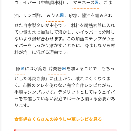
ウェイパー（中華調味料）、
マヨネーズ
、ごま
油、リンゴ酢、
みりん
、砂糖、醤油を組み合わ
せた自家製タレが中心です。材料を耐熱容器に入れ
て少量の水で加熱して溶かし、ホイッパーで分離し
ないよう混ぜ合わせます。この加熱ステップがウェ
イパーをしっかり溶かすとともに、冷ましながら材
料が均一に混ざる理由です。
卵
には水溶き
片栗粉
を加えることで「もちっ
とした薄焼き卵」に仕上がり、破れにくくなりま
す。市販のタレを使わない完全自作レシピながら、
手順はシンプルです。デメリットとしてはウェイパ
ーを常備していない家庭では一から揃える必要があ
ります。
食事処さくらさんの冷やし中華レシピを見る