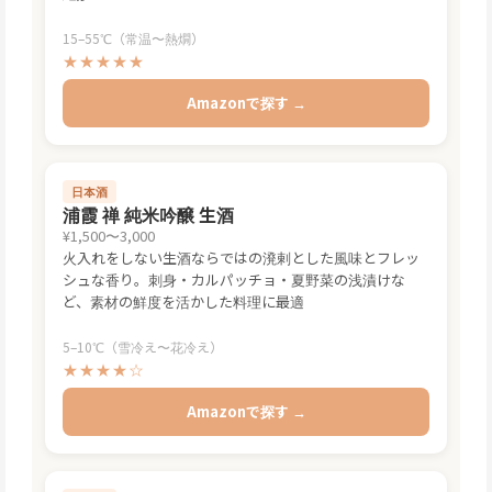
15–55℃（常温〜熱燗）
★★★★★
Amazonで探す →
日本酒
浦霞 禅 純米吟醸 生酒
¥1,500〜3,000
火入れをしない生酒ならではの溌剌とした風味とフレッ
シュな香り。刺身・カルパッチョ・夏野菜の浅漬けな
ど、素材の鮮度を活かした料理に最適
5–10℃（雪冷え〜花冷え）
★★★★☆
Amazonで探す →