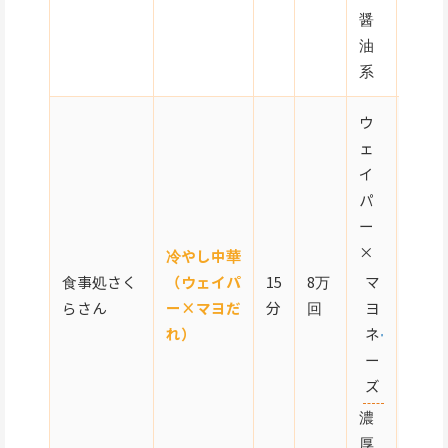
醤
油
系
ウ
ェ
イ
パ
ー
×
冷やし中華
食事処さく
（ウェイパ
15
8万
マ
★☆
らさん
ー×マヨだ
分
回
ヨ
れ）
ネ
ー
ズ
濃
厚