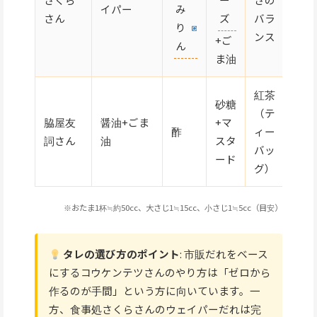
イパー
み
さん
ズ
バラ
り
ンス
+ご
ん
ま油
紅茶
砂糖
（テ
脇屋友
醤油+ごま
+マ
酢
ィー
詞さん
油
スタ
バッ
ード
グ）
※おたま1杯≒約50cc、大さじ1≒15cc、小さじ1≒5cc（目安）
タレの選び方のポイント
: 市販だれをベース
にするコウケンテツさんのやり方は「ゼロから
作るのが手間」という方に向いています。一
方、食事処さくらさんのウェイパーだれは完