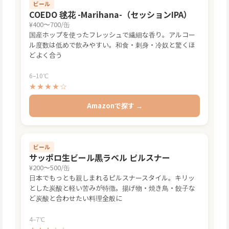
ビール
COEDO 毬花 -Marihana-（セッションIPA）
¥400〜700/缶
国産ホップを使ったフレッシュで繊細な香り。アルコー
ル度数は低めで飲みやすい。和食・刺身・冷奴と驚くほ
どよく合う
6–10℃
★★★★☆
Amazonで探す →
ビール
サッポロ生ビール黒ラベル ピルスナー
¥200〜500/缶
日本でもっとも親しまれるピルスナースタイル。キリッ
とした炭酸と軽い苦みが特徴。揚げ物・焼き鳥・餃子な
ど炭酸と合わせたい料理全般に
4–7℃