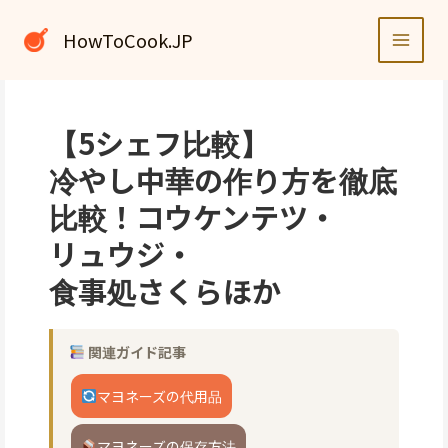
内
容
HowToCook.JP
を
ス
キ
ッ
【5シェフ比較】
プ
冷やし中華の作り方を徹底
比較！コウケンテツ・
リュウジ・
食事処さくらほか
関連ガイド記事
マヨネーズの代用品
マヨネーズの保存方法