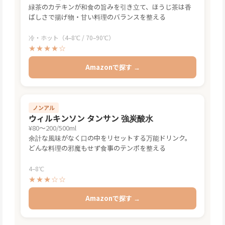
緑茶のカテキンが和食の旨みを引き立て、ほうじ茶は香
ばしさで揚げ物・甘い料理のバランスを整える
冷・ホット（4–8℃ / 70–90℃）
★★★★☆
Amazonで探す →
ノンアル
ウィルキンソン タンサン 強炭酸水
¥80〜200/500ml
余計な風味がなく口の中をリセットする万能ドリンク。
どんな料理の邪魔もせず食事のテンポを整える
4–8℃
★★★☆☆
Amazonで探す →