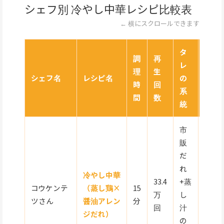
シェフ別 冷やし中華レシピ比較表
← 横にスクロールできます
タ
調
再
レ
理
生
シェフ名
レシピ名
の
難易
時
回
系
間
数
統
市
販
だ
れ
冷やし中華
33.4
+蒸
コウケンテ
（蒸し鶏×
15
万
し
★★
ツさん
醤油アレン
分
回
汁
ジだれ）
の