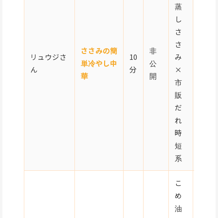
蒸
し
さ
さ
ささみの簡
非
リュウジさ
10
み
単冷やし中
公
★☆
ん
分
×
華
開
市
販
だ
れ
時
短
系
こ
め
油