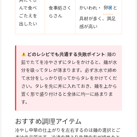
かいわれ・
卵
と
んで食べ
食事処さく
ごたえを
らさん
具材が多く、満足
出したい
感が高い
どのレシピでも共通する失敗ポイント
: 麺の
茹でたてを冷やさずにタレをかけると、麺が水
分を吸ってタレが薄まります。必ず氷水で締め
て水分をしっかり切ってからタレをかけてくだ
さい。タレを先に丼に入れておき、麺を上から
置く形で盛り付けると全体に均一に絡まりま
す。
おすすめ調理アイテム
冷やし中華の仕上がりを左右するのは麺の選択とご
ま油の品質です。冷凍の麺より生麺の方が締めたと