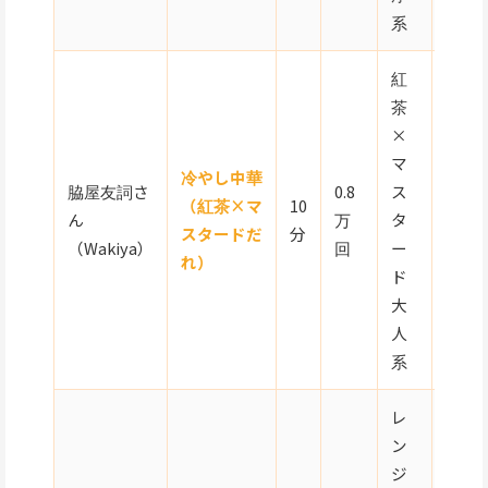
系
紅
茶
×
マ
冷やし中華
脇屋友詞さ
0.8
ス
（紅茶×マ
10
ん
万
タ
★☆
スタードだ
分
（Wakiya）
回
ー
れ）
ド
大
人
系
レ
ン
ジ