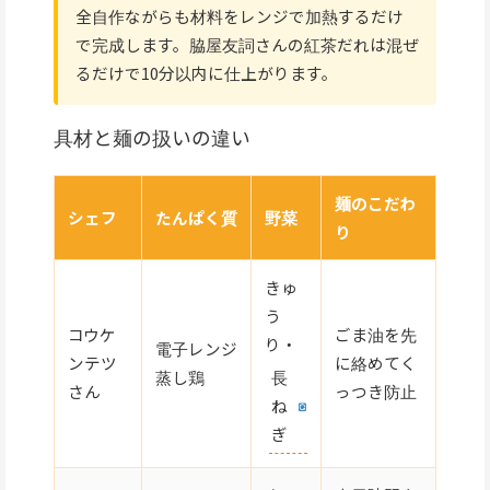
全自作ながらも材料をレンジで加熱するだけ
で完成します。脇屋友詞さんの紅茶だれは混ぜ
るだけで10分以内に仕上がります。
具材と麺の扱いの違い
麺のこだわ
シェフ
たんぱく質
野菜
り
きゅ
う
コウケ
ごま油を先
り・
電子レンジ
ンテツ
に絡めてく
蒸し鶏
長
さん
っつき防止
ね
ぎ