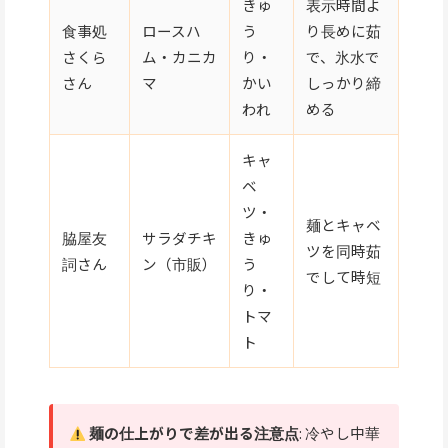
きゅ
表示時間よ
食事処
ロースハ
う
り長めに茹
さくら
ム・カニカ
り・
で、氷水で
さん
マ
かい
しっかり締
われ
める
キャ
ベ
ツ・
麺とキャベ
脇屋友
サラダチキ
きゅ
ツを同時茹
詞さん
ン（市販）
う
でして時短
り・
トマ
ト
麺の仕上がりで差が出る注意点
: 冷やし中華