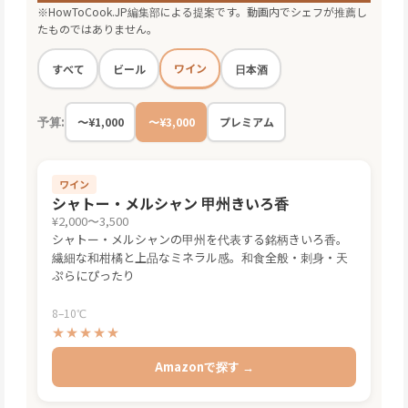
※HowToCook.JP編集部による提案です。動画内でシェフが推薦し
たものではありません。
ワイン
すべて
ビール
日本酒
予算:
〜¥1,000
〜¥3,000
プレミアム
ワイン
シャトー・メルシャン 甲州きいろ香
¥2,000〜3,500
シャトー・メルシャンの甲州を代表する銘柄きいろ香。
繊細な和柑橘と上品なミネラル感。和食全般・刺身・天
ぷらにぴったり
8–10℃
★★★★★
Amazonで探す →