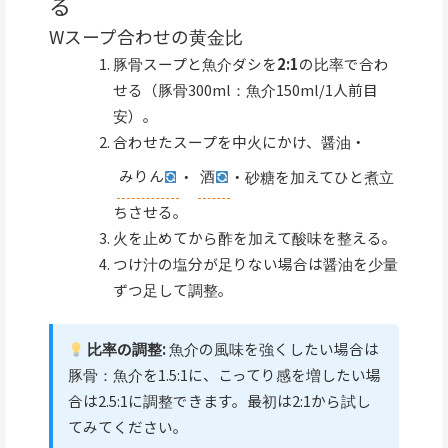
る
Wスープ合わせの黄金比
豚骨スープと魚介ダシを
2:1
の比率で合わ
せる（豚骨300ml：魚介150ml/1人前目
安）。
合わせたスープを中火にかけ、醤油・
みりん
・
酒
・砂糖を加えてひと煮立
ちさせる。
火を止めてから酢を加えて酸味を整える。
つけ汁の塩分が足りない場合は醤油を少量
ずつ足して調整。
比率の調整:
魚介の風味を強くしたい場合は
豚骨：魚介を1.5:1に、こってり感を増したい場
合は2.5:1に調整できます。最初は2:1から試し
てみてください。