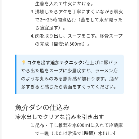
生姜を入れて中火にかける。
沸騰したらアクを丁寧にすくいながら弱火
で2〜2.5時間煮込む（蓋をして水が減った
ら適宜足す）。
肉を取り出し、スープをこす。豚骨スープ
の完成（目安: 約500ml）。
コクを出す追加テクニック:
仕上げに豚バラ
から出た脂をスープに少量戻すと、ラーメン店
のような丸みのある豚骨感が加わります。脂が
多すぎると感じたら表面をすくってください。
魚介ダシの仕込み
冷水出しでクリアな旨みを引き出す
昆布・干し椎茸を水600mlに入れて冷蔵庫
で一晩（または常温で1時間）水出しす