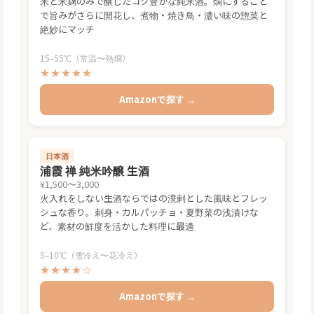
米と米麹のみで醸したコク豊かな純米酒。燗にすること
で旨みがさらに開花し、煮物・焼き鳥・濃い味の惣菜と
絶妙にマッチ
15–55℃（常温〜熱燗）
★★★★★
Amazonで探す →
日本酒
浦霞 禅 純米吟醸 生酒
¥1,500〜3,000
火入れをしない生酒ならではの溌剌とした風味とフレッ
シュな香り。刺身・カルパッチョ・夏野菜の浅漬けな
ど、素材の鮮度を活かした料理に最適
5–10℃（雪冷え〜花冷え）
★★★★☆
Amazonで探す →