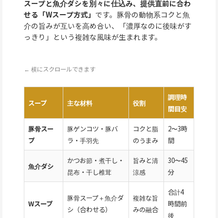
スープと魚介ダシを別々に仕込み、提供直前に合わ
せる「Wスープ方式」
です。豚骨の動物系コクと魚
介の旨みが互いを高め合い、「濃厚なのに後味がす
っきり」という複雑な風味が生まれます。
← 横にスクロールできます
調理時
スープ
主な材料
役割
間目安
豚骨スー
豚ゲンコツ・豚バ
コクと脂
2〜3時
プ
ラ・手羽先
のうまみ
間
かつお節・煮干し・
旨みと清
30〜45
魚介ダシ
昆布・干し椎茸
涼感
分
合計4
豚骨スープ＋魚介ダ
複雑な旨
Wスープ
時間前
シ（合わせる）
みの融合
後