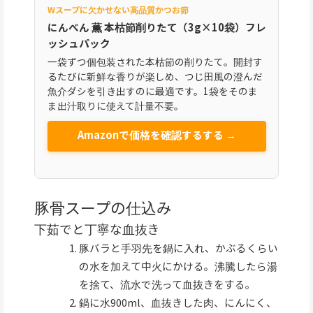
Wスープに欠かせない高品質かつお節
にんべん 薫 本枯節削りたて（3g×10袋）フレ
ッシュパック
一袋ずつ個包装された本枯節の削りたて。開封す
るたびに新鮮な香りが楽しめ、つじ田風の澄んだ
魚介ダシを引き出すのに最適です。1袋をそのま
ま出汁取りに使えて計量不要。
Amazonで価格を確認するする →
豚骨スープの仕込み
下茹でと丁寧な血抜き
豚バラと手羽先を鍋に入れ、かぶるくらい
の水を加えて中火にかける。沸騰したら湯
を捨て、流水で洗って血抜きをする。
鍋に水900ml、血抜きした肉、にんにく、