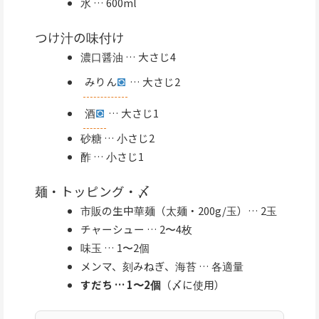
水 … 600ml
つけ汁の味付け
濃口醤油 … 大さじ4
みりん
… 大さじ2
酒
… 大さじ1
砂糖 … 小さじ2
酢 … 小さじ1
麺・トッピング・〆
市販の生中華麺（太麺・200g/玉）… 2玉
チャーシュー … 2〜4枚
味玉 … 1〜2個
メンマ、刻みねぎ、海苔 … 各適量
すだち … 1〜2個
（〆に使用）