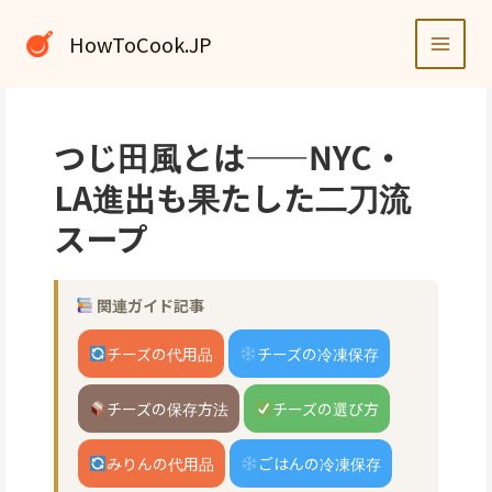
内
容
HowToCook.JP
を
ス
キ
ッ
つじ田風とは——NYC・
プ
LA進出も果たした二刀流
スープ
関連ガイド記事
チーズの代用品
チーズの冷凍保存
チーズの保存方法
チーズの選び方
みりんの代用品
ごはんの冷凍保存