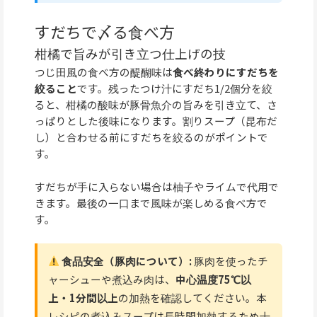
すだちで〆る食べ方
柑橘で旨みが引き立つ仕上げの技
つじ田風の食べ方の醍醐味は
食べ終わりにすだちを
絞ること
です。残ったつけ汁にすだち1/2個分を絞
ると、柑橘の酸味が豚骨魚介の旨みを引き立て、さ
っぱりとした後味になります。割りスープ（昆布だ
し）と合わせる前にすだちを絞るのがポイントで
す。
すだちが手に入らない場合は柚子やライムで代用で
きます。最後の一口まで風味が楽しめる食べ方で
す。
食品安全（豚肉について）:
豚肉を使ったチ
ャーシューや煮込み肉は、
中心温度75℃以
上・1分間以上
の加熱を確認してください。本
レシピの煮込みスープは長時間加熱するため十