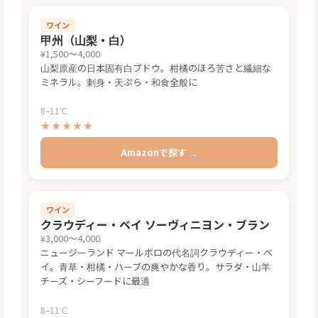
ワイン
甲州（山梨・白）
¥1,500〜4,000
山梨原産の日本固有白ブドウ。柑橘のほろ苦さと繊細な
ミネラル。刺身・天ぷら・和食全般に
8–11℃
★★★★★
Amazonで探す →
ワイン
クラウディー・ベイ ソーヴィニヨン・ブラン
¥3,000〜4,000
ニュージーランド マールボロの代名詞クラウディー・ベ
イ。青草・柑橘・ハーブの爽やかな香り。サラダ・山羊
チーズ・シーフードに最適
8–11℃