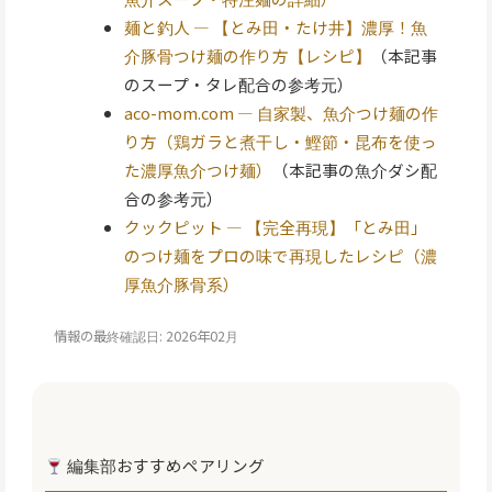
麺と釣人 — 【とみ田・たけ井】濃厚！魚
介豚骨つけ麺の作り方【レシピ】
（本記事
のスープ・タレ配合の参考元）
aco-mom.com — 自家製、魚介つけ麺の作
り方（鶏ガラと煮干し・鰹節・昆布を使っ
た濃厚魚介つけ麺）
（本記事の魚介ダシ配
合の参考元）
クックピット — 【完全再現】「とみ田」
のつけ麺をプロの味で再現したレシピ（濃
厚魚介豚骨系）
情報の最終確認日: 2026年02月
編集部おすすめペアリング