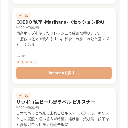
ビール
COEDO 毬花 -Marihana-（セッションIPA）
¥400〜700/缶
国産ホップを使ったフレッシュで繊細な香り。アルコー
ル度数は低めで飲みやすい。和食・刺身・冷奴と驚くほ
どよく合う
6–10℃
★★★★☆
Amazonで探す →
ビール
サッポロ生ビール黒ラベル ピルスナー
¥200〜500/缶
日本でもっとも親しまれるピルスナースタイル。キリッ
とした炭酸と軽い苦みが特徴。揚げ物・焼き鳥・餃子な
ど炭酸と合わせたい料理全般に