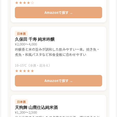
★★★★☆
Amazonで探す →
日本酒
久保田 千寿 純米吟醸
¥2,000〜4,000
吟醸香と米の旨みが調和した飲みやすい一本。焼き魚・
煮魚・和風パスタなど和食全般に合わせやすい
10–15℃（冷酒・花冷え）
★★★★★
Amazonで探す →
日本酒
天狗舞 山廃仕込純米酒
¥1,200〜2,500