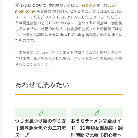
レシピについて:
本記事のレシピは、
麺と釣人
および
aco-
mom.com
の魚介豚骨つけ麺レシピを参考に、つじ田風の二刀流
スープ・すだち〆のスタイルにアレンジしたものです。つじ田ま
たは関連店舗の公式レシピではなく、当サイトと同店は一切提携
していません。特定の料理人・飲食店の公式レシピの再現ではな
く、一般的な調理法を元にHowToCook.jp編集部が独自にまとめ
たものです。
※本記事にはAmazonアソシエイトプログラムの広告リンクが含
まれます。商品を購入された場合、当サイトに一定の報酬が発生
することがあります。
あわせて読みたい
つじ田風つけ麺の作り方
おうちラーメン完全ガイ
｜濃厚豚骨魚介の二刀流
ド｜11種類を難易度・調
スープ
理時間で比較【初心者〜