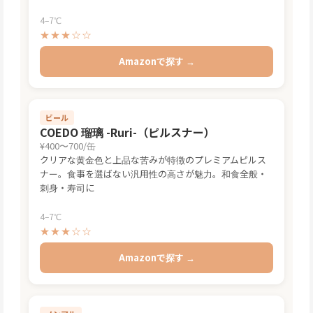
4–7℃
★★★☆☆
Amazonで探す →
ビール
COEDO 瑠璃 -Ruri-（ピルスナー）
¥400〜700/缶
クリアな黄金色と上品な苦みが特徴のプレミアムピルス
ナー。食事を選ばない汎用性の高さが魅力。和食全般・
刺身・寿司に
4–7℃
★★★☆☆
Amazonで探す →