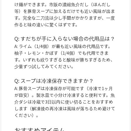
け麺ができます。市販の濃縮魚介だし（ほんだし
等）を豚骨スープに加えるだけでも近い風味が出ま
す。完全な二刀流は少し手間がかかりますが、一度
作ると味の違いに驚くはずです。
Q: すだちが手に入らない場合の代用品は？
A: ライム（1/4個）が最も近い風味の代用品です。
柚子・レモン・かぼす（1/4個）でも代用できま
す。いずれも絞りすぎると酸味が勝ちすぎるため、
少量ずつ試してみてください。
Q: スープは冷凍保存できますか？
A: 豚骨スープは冷凍保存が可能です（冷凍で1ヶ月
が目安）。製氷皿で小分け冷凍すると便利です。魚
介ダシは冷蔵で3日以内に使い切ることをおすすめ
します（解凍後の再冷凍は風味が落ちるため避けて
ください）。
おすすめアイテム