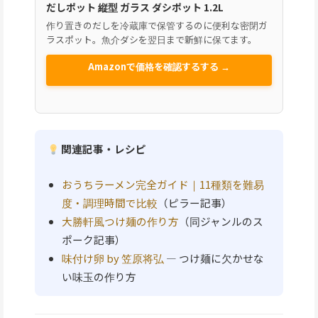
だしポット 縦型 ガラス ダシポット 1.2L
作り置きのだしを冷蔵庫で保管するのに便利な密閉ガ
ラスポット。魚介ダシを翌日まで新鮮に保てます。
Amazonで価格を確認するする →
関連記事・レシピ
おうちラーメン完全ガイド｜11種類を難易
度・調理時間で比較
（ピラー記事）
大勝軒風つけ麺の作り方
（同ジャンルのス
ポーク記事）
味付け卵 by 笠原将弘
— つけ麺に欠かせな
い味玉の作り方