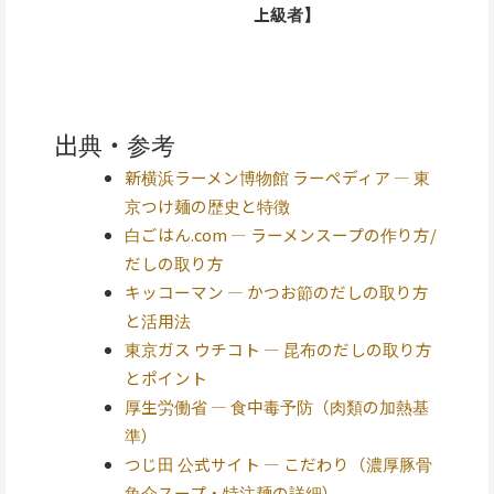
上級者】
出典・参考
新横浜ラーメン博物館 ラーペディア — 東
京つけ麺の歴史と特徴
白ごはん.com — ラーメンスープの作り方/
だしの取り方
キッコーマン — かつお節のだしの取り方
と活用法
東京ガス ウチコト — 昆布のだしの取り方
とポイント
厚生労働省 — 食中毒予防（肉類の加熱基
準）
つじ田 公式サイト — こだわり（濃厚豚骨
魚介スープ・特注麺の詳細）