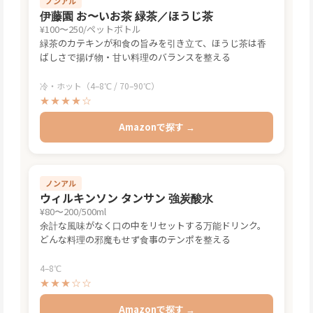
ノンアル
伊藤園 お〜いお茶 緑茶／ほうじ茶
¥100〜250/ペットボトル
緑茶のカテキンが和食の旨みを引き立て、ほうじ茶は香
ばしさで揚げ物・甘い料理のバランスを整える
冷・ホット（4–8℃ / 70–90℃）
★★★★☆
Amazonで探す →
ノンアル
ウィルキンソン タンサン 強炭酸水
¥80〜200/500ml
余計な風味がなく口の中をリセットする万能ドリンク。
どんな料理の邪魔もせず食事のテンポを整える
4–8℃
★★★☆☆
Amazonで探す →