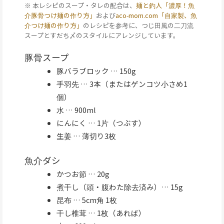
※ 本レシピのスープ・タレの配合は、
麺と釣人「濃厚！魚
介豚骨つけ麺の作り方」
および
aco-mom.com「自家製、魚
介つけ麺の作り方」
のレシピを参考に、つじ田風の二刀流
スープとすだち〆のスタイルにアレンジしています。
豚骨スープ
豚バラブロック … 150g
手羽先 … 3本（またはゲンコツ小さめ1
個）
水 … 900ml
にんにく … 1片（つぶす）
生姜 … 薄切り3枚
魚介ダシ
かつお節 … 20g
煮干し（頭・腹わた除去済み）… 15g
昆布 … 5cm角 1枚
干し椎茸 … 1枚（あれば）