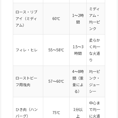
ミディ
ロース・リブ
1〜2時
アム・
アイ（ミディ
60℃
間
均一ピ
アム）
ンク
柔らか
1.5〜3
く均一
フィレ・ヒレ
55〜58℃
時間
な火通
り
4〜8時
均一ピ
ローストビー
間（重
ンク・
57〜60℃
フ用塊肉
量によ
ジュー
る）
シー
中心ま
ひき肉（ハン
1分以
で均一
75℃
バーグ）
上
に火通