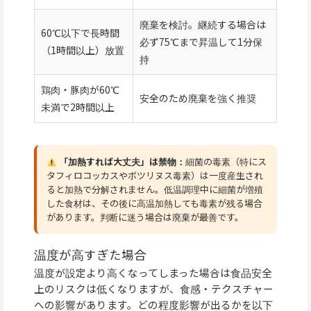
廃棄を検討。継続する場合は
60℃以下で長時間
必ず75℃まで昇温して1分保
（1時間以上）放置
持
鶏肉・豚肉が60℃
安全のため廃棄を強く推奨
未満で2時間以上
「加熱すれば大丈夫」は禁物：
細菌の毒素（特にス
タフィロコッカスやボツリヌス毒素）は一度産生され
ると加熱で分解されません。低温調理中に細菌が増殖
した食材は、その後に高温加熱しても毒素が残る場合
があります。判断に迷う場合は廃棄が最善です。
温度が高すぎた場合
温度が設定より高くなってしまった場合は食品安全
上のリスクは低くなりますが、食感・テクスチャー
への影響があります。どの程度影響が出るかを以下