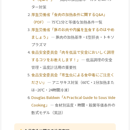
ター対策
厚生労働省「食肉の加熱条件に関するQ&A」
（PDF）
— 75℃1分と等価な加熱条件一覧
厚生労働省「豚のお肉や内臓を生食するのはやめ
ましょう」
— 豚肉の加熱基準・E型肝炎・トキソ
プラズマ
食品安全委員会「肉を低温で安全においしく調理
するコツをお教えします！」
— 低温調理の安全
管理・温度計活用の重要性
食品安全委員会「寄生虫による食中毒にご注意く
ださい」
— アニサキス対策（60℃・1分加熱また
は−20℃・24時間冷凍）
Douglas Baldwin「A Practical Guide to Sous Vide
Cooking」
— 食材別温度・時間・殺菌等価条件の
数式モデル（英語）