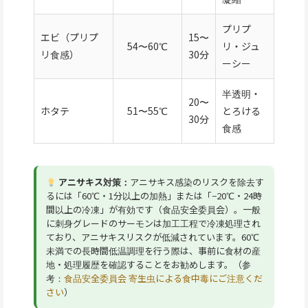
プリプ
エビ（プリプ
15〜
54〜60℃
リ・ジュ
リ食感）
30分
ーシー
半透明・
20〜
ホタテ
51〜55℃
とろける
30分
食感
アニサキス対策：
アニサキス感染のリスクを除去す
るには「60℃・1分以上の加熱」または「−20℃・24時
間以上の冷凍」が有効です（食品安全委員会）。一般
に刺身グレードのサーモンは加工工程で冷凍処理され
ており、アニサキスリスクが低減されています。60℃
未満での長時間低温調理を行う際は、事前に食材の産
地・処理履歴を確認することをお勧めします。（参
考：
食品安全委員会 寄生虫による食中毒にご注意くだ
さい
）