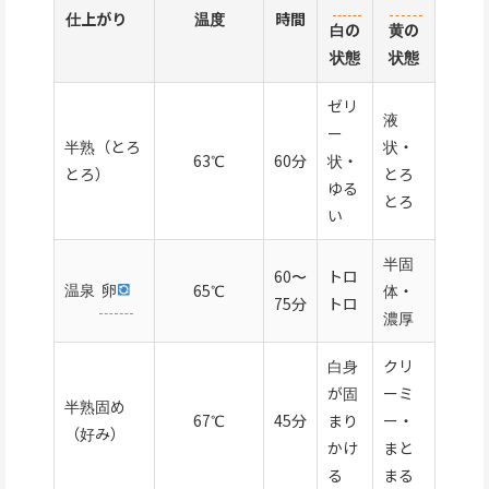
仕上がり
温度
時間
白の
黄の
状態
状態
ゼリ
液
ー
半熟（とろ
状・
63℃
60分
状・
とろ）
とろ
ゆる
とろ
い
半固
60〜
トロ
温泉
卵
65℃
体・
75分
トロ
濃厚
白身
クリ
が固
ーミ
半熟固め
67℃
45分
まり
ー・
（好み）
かけ
まと
る
まる