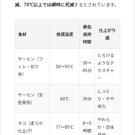
滅、70℃以上では瞬時に死滅
するとされています。
最低
仕上がり
食材
推奨温度
保持
感
時間
とろける
サーモン（フ
30〜
ようなテ
ィレ・切り
50〜55℃
45分
クスチャ
身）
ー
しっと
サーモン（安
60℃
30分
り・やや
全重視）
弾力
やわら
タコ（柔らか
4〜5
77〜85℃
か・旨味
仕上げ）
時間
凝縮