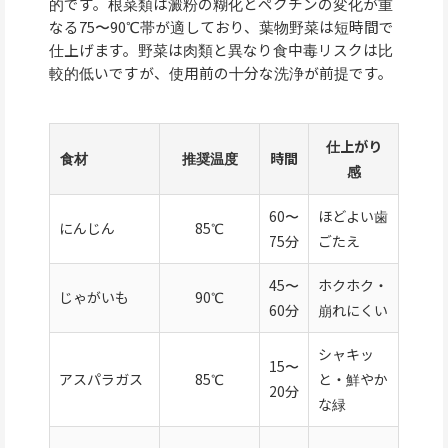
的です。根菜類は澱粉の糊化とペクチンの変化が重
なる75〜90℃帯が適しており、葉物野菜は短時間で
仕上げます。野菜は肉類と異なり食中毒リスクは比
較的低いですが、使用前の十分な洗浄が前提です。
仕上がり
食材
推奨温度
時間
感
60〜
ほどよい歯
にんじん
85℃
75分
ごたえ
45〜
ホクホク・
じゃがいも
90℃
60分
崩れにくい
シャキッ
15〜
アスパラガス
85℃
と・鮮やか
20分
な緑