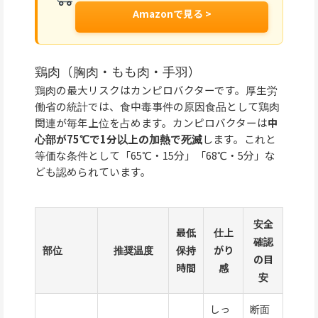
Amazonで見る >
鶏肉（胸肉・もも肉・手羽）
鶏肉の最大リスクはカンピロバクターです。厚生労
働省の統計では、食中毒事件の原因食品として鶏肉
関連が毎年上位を占めます。カンピロバクターは
中
心部が75℃で1分以上の加熱で死滅
します。これと
等価な条件として「65℃・15分」「68℃・5分」な
ども認められています。
安全
最低
仕上
確認
部位
推奨温度
保持
がり
の目
時間
感
安
しっ
断面