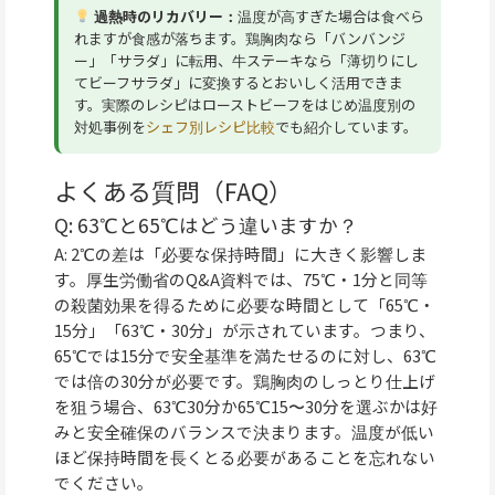
過熱時のリカバリー：
温度が高すぎた場合は食べら
れますが食感が落ちます。鶏胸肉なら「バンバンジ
ー」「サラダ」に転用、牛ステーキなら「薄切りにし
てビーフサラダ」に変換するとおいしく活用できま
す。実際のレシピはローストビーフをはじめ温度別の
対処事例を
シェフ別レシピ比較
でも紹介しています。
よくある質問（FAQ）
Q: 63℃と65℃はどう違いますか？
A: 2℃の差は「必要な保持時間」に大きく影響しま
す。厚生労働省のQ&A資料では、75℃・1分と同等
の殺菌効果を得るために必要な時間として「65℃・
15分」「63℃・30分」が示されています。つまり、
65℃では15分で安全基準を満たせるのに対し、63℃
では倍の30分が必要です。鶏胸肉のしっとり仕上げ
を狙う場合、63℃30分か65℃15〜30分を選ぶかは好
みと安全確保のバランスで決まります。温度が低い
ほど保持時間を長くとる必要があることを忘れない
でください。