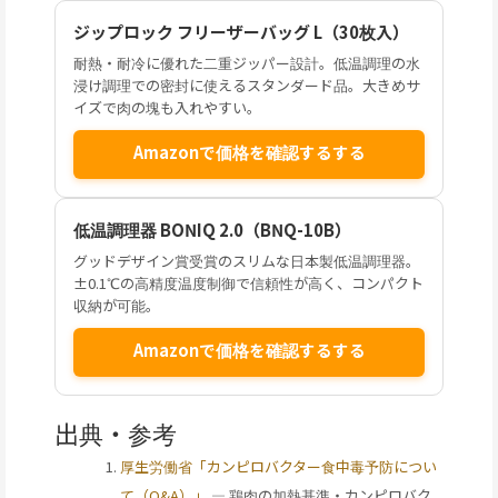
ジップロック フリーザーバッグ L（30枚入）
耐熱・耐冷に優れた二重ジッパー設計。低温調理の水
浸け調理での密封に使えるスタンダード品。大きめサ
イズで肉の塊も入れやすい。
Amazonで価格を確認するする
低温調理器 BONIQ 2.0（BNQ-10B）
グッドデザイン賞受賞のスリムな日本製低温調理器。
±0.1℃の高精度温度制御で信頼性が高く、コンパクト
収納が可能。
Amazonで価格を確認するする
出典・参考
厚生労働省「カンピロバクター食中毒予防につい
て（Q&A）」
— 鶏肉の加熱基準・カンピロバク