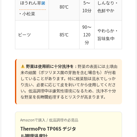
ほうれん草
5〜
しんなり・
80℃
10分
色鮮やか
・小松菜
90〜
やわらか・
ビーツ
85℃
120
旨味集中
分
野菜は使用前に十分洗浄を：
野菜の表面には土壌由
来の細菌（ボツリヌス菌の芽胞を含む場合も）が付着
していることがあります。特に根菜類は流水でしっか
り洗い、必要に応じて皮を剥いてから使用してくださ
い。低温調理中は嫌気性環境になるため、洗浄不十分
な野菜を長時間処理するとリスクが高まります。
Amazonで購入 / 低温調理の必需品
ThermoPro TP06S デジタ
ル調理温度計