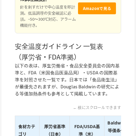
針を刺すだけで中心温度を即計
Amazonで見る
測。低温調理の安全確認に必
須。−50〜300℃対応、アラーム
機能付き。
安全温度ガイドライン 一覧表
（厚労省・FDA準拠）
以下の表は、厚生労働省・食品安全委員会の国内基
準と、FDA（米国食品医薬品局）・USDA の国際基
準を対照させた一覧です。日本では「食品衛生法」
が最優先されますが、Douglas Baldwin の研究によ
る等価加熱条件も参考として掲載しています。
← 横にスクロールできます
Baldwin
食材カテ
厚労省基準
FDA/USDA基
主
等価条件
ゴリ
（日本）
準（米）
体