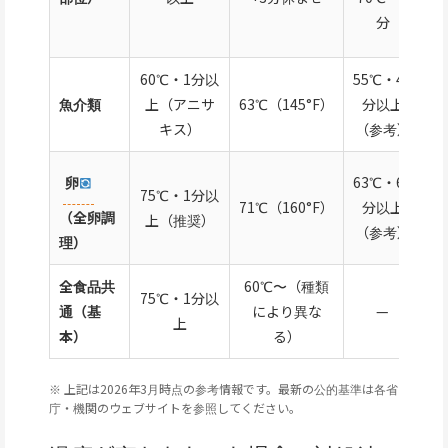
ソ
分
マ
60℃・1分以
55℃・45
ア
魚介類
上（アニサ
63℃（145°F）
分以上
ス
キス）
（参考）
リ
卵
63℃・60
75℃・1分以
サ
71℃（160°F）
分以上
（全卵調
上（推奨）
ラ
（参考）
理）
全食品共
60℃〜（種類
75℃・1分以
一
通（基
により異な
—
上
食
本）
る）
※ 上記は2026年3月時点の参考情報です。最新の公的基準は各省
庁・機関のウェブサイトを参照してください。