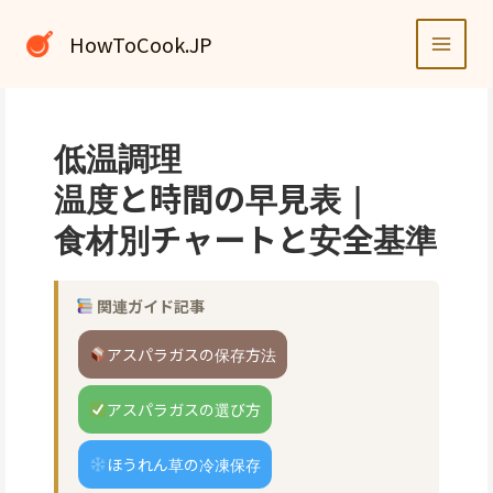
内
容
HowToCook.JP
を
ス
キ
ッ
低温調理
プ
温度と時間の早見表｜
食材別チャートと安全基準
関連ガイド記事
アスパラガスの保存方法
アスパラガスの選び方
ほうれん草の冷凍保存