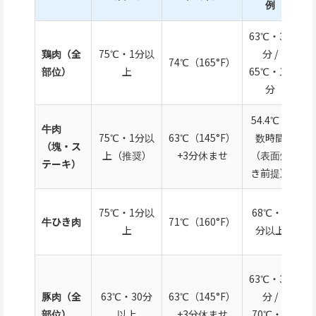
例
63℃・30
カ
鶏肉（全
75℃・1分以
分 /
バ
74℃（165°F）
部位）
上
65℃・15
ー
分
モ
54.4℃・
牛肉
O
75℃・1分以
63℃（145°F）
数時間
（塊・ス
ル
上（推奨）
+3分休ませ
（表面焼
テーキ）
（
き前提）
O
75℃・1分以
68℃・5
牛ひき肉
71℃（160°F）
部
上
分以上
ス
E
63℃・30
ウ
豚肉（全
63℃・30分
63℃（145°F）
分 /
ス
部位）
以上
+3分休ませ
70℃・3