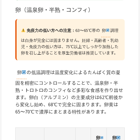
卵（温泉卵・半熟・コンフィ）
免疫力の低い方への注意：
63〜65℃帯の
卵
調理
は白身が完全には固まりません。妊婦・高齢者・乳幼
児・免疫力の低い方は、75℃以上でしっかり加熱した
卵を召し上がることを厚生労働省は推奨しています。
卵
の低温調理は温度変化によるたんぱく質の凝
固を精密にコントロールすることで、温泉卵・半
熟・トロトロのコンフィなど多彩な食感を作り出せ
ます。卵白（アルブミン）の主要成分は62℃前後か
ら変化し始め、68℃で完全に固まります。卵黄は
65〜70℃で濃厚にまとまる特性があります。
卵
卵