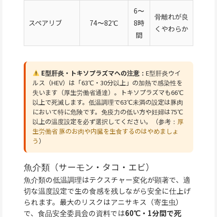
6〜
骨離れが良
スペアリブ
74〜82℃
8時
くやわらか
間
E型肝炎・トキソプラズマへの注意：
E型肝炎ウイ
ルス（HEV）は「63℃・30分以上」の加熱で感染性を
失います（厚生労働省通達）。トキソプラズマも66℃
以上で死滅します。低温調理で63℃未満の設定は豚肉
において特に危険です。免疫力の低い方や妊婦は75℃
以上の温度設定を必ず選択してください。（参考：
厚
生労働省 豚のお肉や内臓を生食するのはやめましょ
う
）
魚介類（サーモン・タコ・エビ）
魚介類の低温調理はテクスチャー変化が顕著で、適
切な温度設定で生の食感を残しながら安全に仕上げ
られます。最大のリスクはアニサキス（寄生虫）
で、食品安全委員会の資料では
60℃・1分間で死