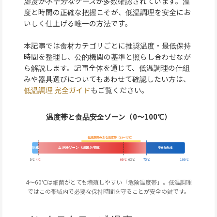
温度が不十分なケース
が多数確認されています。温
度と時間の正確な把握こそが、低温調理を安全にお
いしく仕上げる唯一の方法です。
本記事では食材カテゴリごとに推奨温度・最低保持
時間を整理し、公的機関の基準と照らし合わせなが
ら解説します。記事全体を通じて、低温調理の仕組
みや器具選びについてもあわせて確認したい方は、
低温調理 完全ガイド
もご覧ください。
温度帯と食品安全ゾーン（0〜100℃）
低温調理の主な温度帯（35〜70℃）
冷蔵
⚠️ 危険ゾーン（細菌が増殖）
安全加熱域
0℃
4℃
60℃
63℃
75℃
100℃
4〜60℃は細菌がとても増殖しやすい「危険温度帯」。低温調理
ではこの帯域内で必要な保持時間を守ることが安全の鍵です。