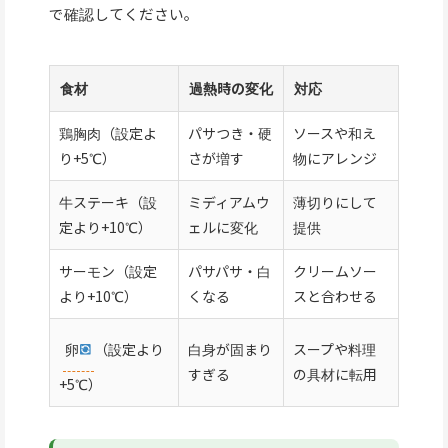
で確認してください。
食材
過熱時の変化
対応
鶏胸肉（設定よ
パサつき・硬
ソースや和え
り+5℃）
さが増す
物にアレンジ
牛ステーキ（設
ミディアムウ
薄切りにして
定より+10℃）
ェルに変化
提供
サーモン（設定
パサパサ・白
クリームソー
より+10℃）
くなる
スと合わせる
卵
（設定より
白身が固まり
スープや料理
すぎる
の具材に転用
+5℃）