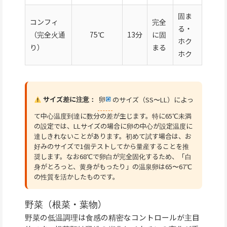
固ま
コンフィ
完全
る・
（完全火通
75℃
13分
に固
ホク
り）
まる
ホク
サイズ差に注意：
卵
のサイズ（SS〜LL）によっ
て中心温度到達に数分の差が生じます。特に65℃未満
の設定では、LLサイズの場合に卵の中心が設定温度に
達しきれないことがあります。初めて試す場合は、お
好みのサイズで1個テストしてから量産することを推
奨します。なお68℃で卵白が完全固化するため、「白
身がとろっと、黄身がもったり」の温泉卵は65〜67℃
の性質を活かしたものです。
野菜（根菜・葉物）
野菜の低温調理は食感の精密なコントロールが主目