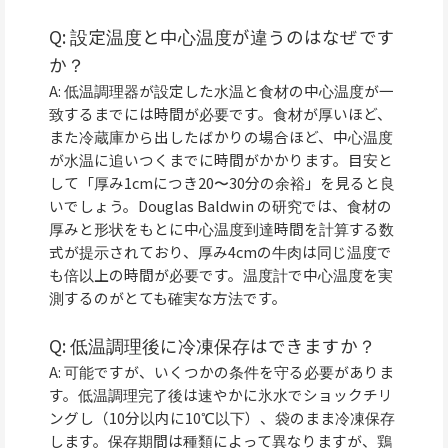
Q: 設定温度と中心温度が違うのはなぜです
か？
A: 低温調理器が設定した水温と食材の中心温度が一
致するまでには時間が必要です。食材が厚いほど、
また冷蔵庫から出したばかりの場合ほど、中心温度
が水温に追いつくまでに時間がかかります。目安と
して「厚み1cmにつき20〜30分の余裕」を見ると良
いでしょう。Douglas Baldwin の研究では、食材の
厚みと形状をもとに中心温度到達時間を計算する数
式が提示されており、厚み4cmの牛肉は同じ温度で
も倍以上の時間が必要です。温度計で中心温度を実
測するのがとても確実な方法です。
Q: 低温調理後に冷凍保存はできますか？
A: 可能ですが、いくつかの条件を守る必要がありま
す。低温調理完了後は速やかに氷水でショックチリ
ングし（10分以内に10℃以下）、袋のまま冷凍保存
します。保存期間は種類によって異なりますが、鶏