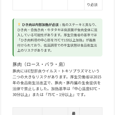
り必須
ひき肉は内部加熱が必須：
塊のステーキと異なり、
ひき肉・合挽き肉・牛タタキは病原菌が食肉全体に混
入している可能性があります。厚生労働省の基準では
「ひき肉料理の中心部を75℃で1分以上加熱」が義務
付けられており、低温調理での半生状態は食品衛生法
上のリスクがあります。
豚肉（ロース・バラ・肩）
豚肉にはE型肝炎ウイルス・トキソプラズマという
二つの大きなリスクがあります。厚生労働省は2015
年の食品衛生法改正で、豚肉・豚内臓の生食提供を
法律で禁止しました。加熱基準は「中心温度63℃・
30分以上」または「75℃・1分以上」です。
最