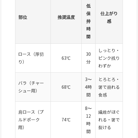
低
保
仕上がり
部位
推奨温度
持
感
時
間
しっとり・
ロース（厚切
30
63℃
ピンク残り
り）
分
わずか
3〜
とろとろ・
バラ（チャー
68℃
4時
箸で崩れる
シュー用）
間
食感
8〜
肩ロース（プ
繊維がほぐ
12
ルドポーク
74℃
れる・箸で
時
用）
裂ける
間