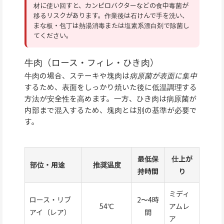
材に使い回すと、カンピロバクターなどの食中毒菌が
移るリスクがあります。作業後は石けんで手を洗い、
まな板・包丁は熱湯消毒または塩素系漂白剤で除菌し
てください。
牛肉（ロース・フィレ・ひき肉）
牛肉の場合、ステーキや塊肉は
病原菌が表面に集中
するため、表面をしっかり焼いた後に低温調理する
方法が安全性を高めます。一方、ひき肉は病原菌が
内部まで混入するため、塊肉とは別の基準が必要で
す。
最低保
仕上が
部位・用途
推奨温度
持時間
り
ミディ
ロース・リブ
2〜4時
54℃
アムレ
アイ（レア）
間
ア