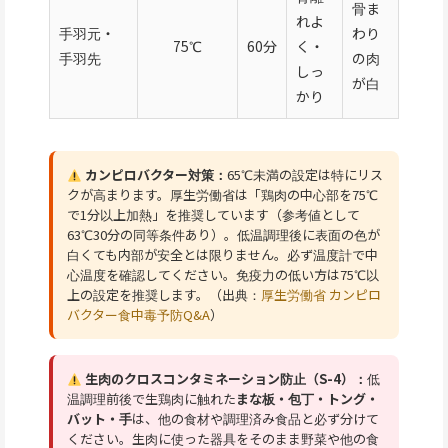
骨ま
れよ
手羽元・
わり
75℃
60分
く・
手羽先
の肉
しっ
が白
かり
カンピロバクター対策：
65℃未満の設定は特にリス
クが高まります。厚生労働省は「鶏肉の中心部を75℃
で1分以上加熱」を推奨しています（参考値として
63℃30分の同等条件あり）。低温調理後に表面の色が
白くても内部が安全とは限りません。必ず温度計で中
心温度を確認してください。免疫力の低い方は75℃以
上の設定を推奨します。（出典：
厚生労働省 カンピロ
バクター食中毒予防Q&A
）
生肉のクロスコンタミネーション防止（S-4）：
低
温調理前後で生鶏肉に触れた
まな板・包丁・トング・
バット・手
は、他の食材や調理済み食品と必ず分けて
ください。生肉に使った器具をそのまま野菜や他の食