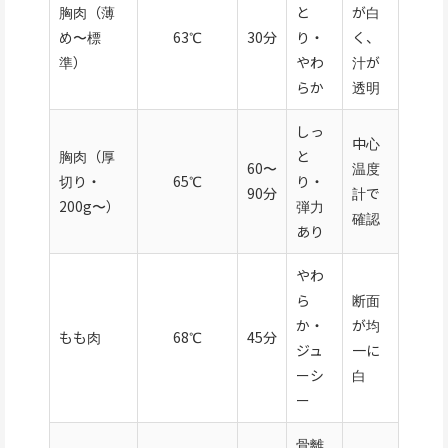
胸肉（薄
と
が白
め〜標
63℃
30分
り・
く、
準）
やわ
汁が
らか
透明
しっ
中心
胸肉（厚
と
60〜
温度
切り・
65℃
り・
90分
計で
200g〜）
弾力
確認
あり
やわ
ら
断面
か・
が均
もも肉
68℃
45分
ジュ
一に
ーシ
白
ー
骨離