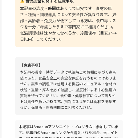
食品安全に関する注意事項
本記事の温度・時間はあくまで目安です。食材の厚
さ・種類・調理器具によって安全性が異なります。 妊
婦・高齢者・免疫力が低下している方は、食中毒リス
クを十分に考慮したうえで専門家にご相談ください。
低温調理後は速やかに食べるか、冷蔵保存（目安3〜4
日以内）してください。
【免責事項】
本記事の温度・時間データは執筆時点の情報に基づく参考
値であり、食品安全上の完全な保証を行うものではありま
せん。実際の調理では使用する機器のマニュアル・食材の
状態・重量・厚みを必ず確認し、温度計による中心温度の
実測を行ってください。食中毒・健康被害について当サイ
トは責任を負いかねます。判断に迷う場合は食材を廃棄す
るか、保健所・医療機関にご相談ください。
本記事はAmazonアソシエイト・プログラムに参加していま
す。記事内のAmazonリンクから購入された場合、当サイト