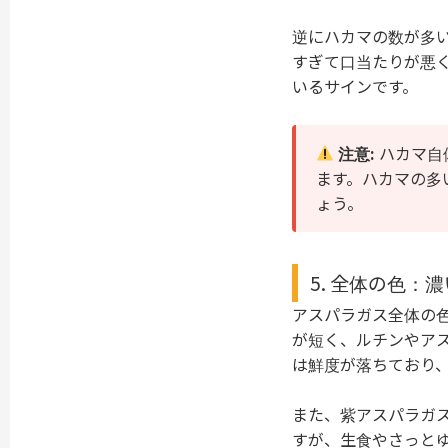
逆にハカマの数が多
すぎて口当たりが悪
いるサインです。
注意:
ハカマ自
ます。ハカマの多
ょう。
5. 全体の色
アスパラガス全体の
が短く、ルチンやア
は鮮度が落ちており
また、紫アスパラガ
すが、生食やさっと