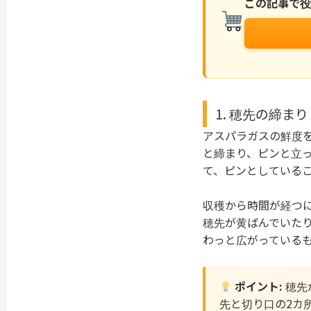
この記事で
1. 穂先の締
アスパラガスの鮮度
と締まり、ピンと立
て、ピンとしている
収穫から時間が経つ
穂先が黄ばんでいた
わっと広がっている
ポイント:
穂先
先と切り口の2カ