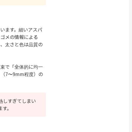
います。細いアスパ
カゴメの情報による
り、太さと色は品質の
る束で「全体的に均一
（7〜9mm程度）の
熱しすぎてしまい
ます。