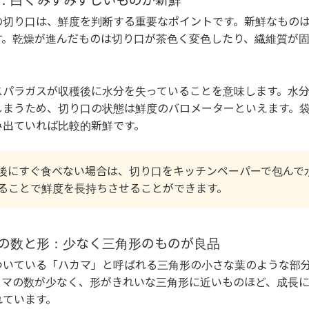
の切り口は、鮮度を判断する重要なポイントです。新鮮なもの
す。乾燥が進んだものは切り口が茶色く変色したり、繊維質が固
スパラガスが収穫後に水分を失っていることを意味します。水
しまうため、切り口の状態は鮮度のバロメーターといえます。
み出ていれば比較的新鮮です。
後にすぐ食べない場合は、切り口をキッチンペーパーで包んで
ることで鮮度を長持ちさせることができます。
節）の数と形：少なく三角形のものが良品
ついている「ハカマ」と呼ばれる三角形の小さな葉のような部
カマの数が少なく、形がきれいな三角形に近いものほど、成長
れています。