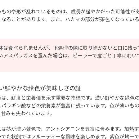
いものや形が乱れているものは、成長が緩やかだった可能性が
くなることがあります。また、ハカマの部分が茶色くなってい
体は食べられませんが、下処理の際に取り除かないと口に残っ
いアスパラガスを選んだ場合は、ピーラーで皮ごと丁寧にむい
：濃い鮮やかな緑色が美味しさの証
色は、鮮度と栄養価を示す重要な指標です。濃い鮮やかな緑色
スパラギン酸などの栄養素が豊富に残っています。色が薄いも
、甘みも失われています。
スは茎が濃い紫色で、アントシアニンを豊富に含みます。加熱
ゆでた状態ではフルーティーな風味を楽しめます。紫色が均一