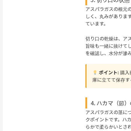
アスパラガスの根元
しく、丸みがありま
ています。
切り口の乾燥は、ア
旨味も一緒に抜けて
を確認し、水分が滲
ポイント:
購入
庫に立てて保存す
4. ハカマ（
アスパラガスの茎に
クポイントです。ハ
らかで柔らかいとさ