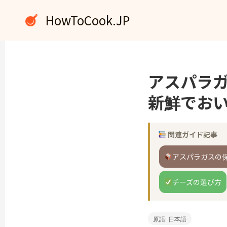
内
HowToCook.JP
容
を
ス
キ
ッ
アスパラ
プ
新鮮でお
関連ガイド記事
アスパラガスの
チーズの選び方
原語: 日本語