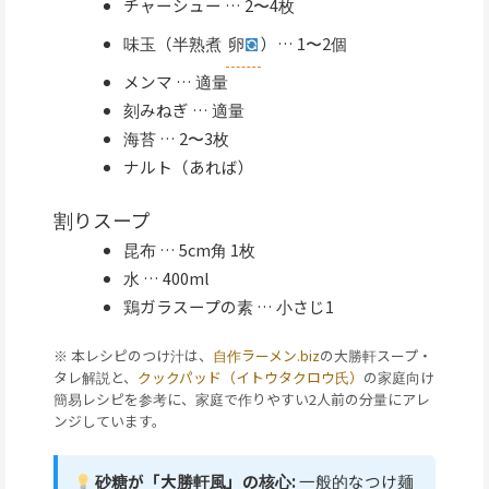
チャーシュー … 2〜4枚
味玉（半熟煮
卵
）… 1〜2個
メンマ … 適量
刻みねぎ … 適量
海苔 … 2〜3枚
ナルト（あれば）
割りスープ
昆布 … 5cm角 1枚
水 … 400ml
鶏ガラスープの素 … 小さじ1
※ 本レシピのつけ汁は、
自作ラーメン.biz
の大勝軒スープ・
タレ解説と、
クックパッド（イトウタクロウ氏）
の家庭向け
簡易レシピを参考に、家庭で作りやすい2人前の分量にアレ
ンジしています。
砂糖が「大勝軒風」の核心:
一般的なつけ麺