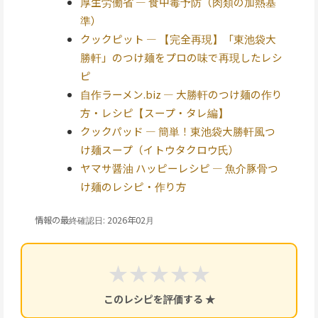
厚生労働省 — 食中毒予防（肉類の加熱基
準）
クックピット — 【完全再現】「東池袋大
勝軒」のつけ麺をプロの味で再現したレシ
ピ
自作ラーメン.biz — 大勝軒のつけ麺の作り
方・レシピ【スープ・タレ編】
クックパッド — 簡単！東池袋大勝軒風つ
け麺スープ（イトウタクロウ氏）
ヤマサ醤油 ハッピーレシピ — 魚介豚骨つ
け麺のレシピ・作り方
情報の最終確認日: 2026年02月
★
★
★
★
★
このレシピを評価する ★