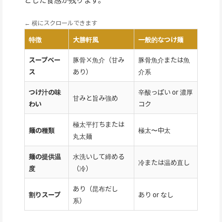
← 横にスクロールできます
特徴
大勝軒風
一般的なつけ麺
スープベー
豚骨×魚介（甘み
豚骨魚介または魚
ス
あり）
介系
つけ汁の味
辛酸っぱい or 濃厚
甘みと旨み強め
わい
コク
極太平打ちまたは
麺の種類
極太〜中太
丸太麺
麺の提供温
水洗いして締める
冷または温め直し
度
（冷）
あり（昆布だし
割りスープ
あり or なし
系）