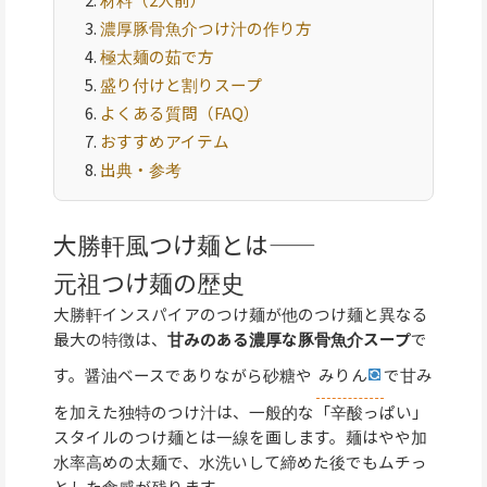
濃厚豚骨魚介つけ汁の作り方
極太麺の茹で方
盛り付けと割りスープ
よくある質問（FAQ）
おすすめアイテム
出典・参考
大勝軒風つけ麺とは——
元祖つけ麺の歴史
大勝軒インスパイアのつけ麺が他のつけ麺と異なる
最大の特徴は、
甘みのある濃厚な豚骨魚介スープ
で
す。醤油ベースでありながら砂糖や
みりん
で甘み
を加えた独特のつけ汁は、一般的な「辛酸っぱい」
スタイルのつけ麺とは一線を画します。麺はやや加
水率高めの太麺で、水洗いして締めた後でもムチっ
とした食感が残ります。