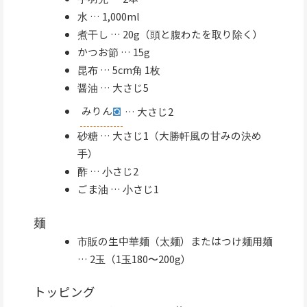
水 … 1,000ml
煮干し … 20g（頭と腹わたを取り除く）
かつお節 … 15g
昆布 … 5cm角 1枚
醤油 … 大さじ5
みりん
… 大さじ2
砂糖 … 大さじ1（大勝軒風の甘みの決め
手）
酢 … 小さじ2
ごま油 … 小さじ1
麺
市販の生中華麺（太麺）またはつけ麺用麺
… 2玉（1玉180〜200g）
トッピング