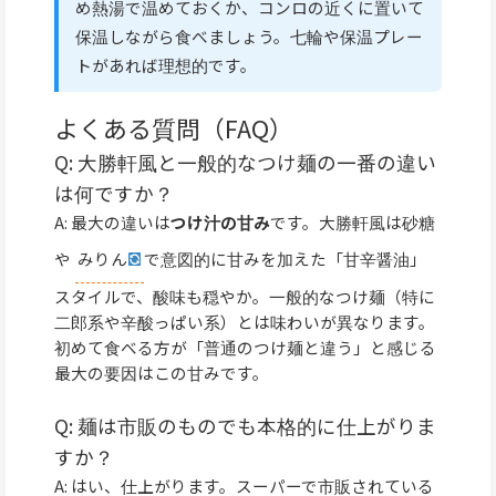
め熱湯で温めておくか、コンロの近くに置いて
保温しながら食べましょう。七輪や保温プレー
トがあれば理想的です。
よくある質問（FAQ）
Q: 大勝軒風と一般的なつけ麺の一番の違い
は何ですか？
A: 最大の違いは
つけ汁の甘み
です。大勝軒風は砂糖
や
みりん
で意図的に甘みを加えた「甘辛醤油」
スタイルで、酸味も穏やか。一般的なつけ麺（特に
二郎系や辛酸っぱい系）とは味わいが異なります。
初めて食べる方が「普通のつけ麺と違う」と感じる
最大の要因はこの甘みです。
Q: 麺は市販のものでも本格的に仕上がりま
すか？
A: はい、仕上がります。スーパーで市販されている