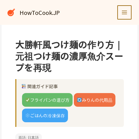
内
容
HowToCook.JP
を
ス
キ
ッ
大勝軒風つけ麺の作り方｜
プ
元祖つけ麺の濃厚魚介スー
プを再現
関連ガイド記事
フライパンの選び方
みりんの代用品
ごはんの冷凍保存
原語: 日本語