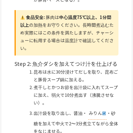
食品安全:
豚肉は
中心温度75℃以上、1分間
以上
の加熱をお守りください。長時間煮込むた
め実際にはこの条件を満たしますが、チャーシ
ューに転用する場合は温度計で確認してくださ
い。
Step 2: 魚介ダシを加えてつけ汁を仕上げる
昆布は水に30分浸けてだしを取り、昆布ご
と豚骨スープ鍋に加える。
煮干しとかつお節を出汁袋に入れてスープ
に加え、弱火で10分煮出す（沸騰させな
い）。
出汁袋を取り出し、醤油・
みりん
・砂
糖を加えて中火で2〜3分煮立てながら全体
をなじませる。