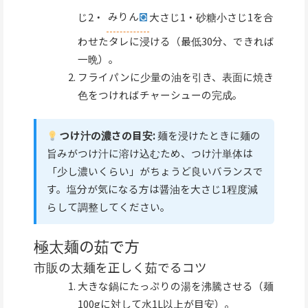
じ2・
みりん
大さじ1・砂糖小さじ1を合
わせたタレに浸ける（最低30分、できれば
一晩）。
フライパンに少量の油を引き、表面に焼き
色をつければチャーシューの完成。
つけ汁の濃さの目安:
麺を浸けたときに麺の
旨みがつけ汁に溶け込むため、つけ汁単体は
「少し濃いくらい」がちょうど良いバランスで
す。塩分が気になる方は醤油を大さじ1程度減
らして調整してください。
極太麺の茹で方
市販の太麺を正しく茹でるコツ
大きな鍋にたっぷりの湯を沸騰させる（麺
100gに対して水1L以上が目安）。