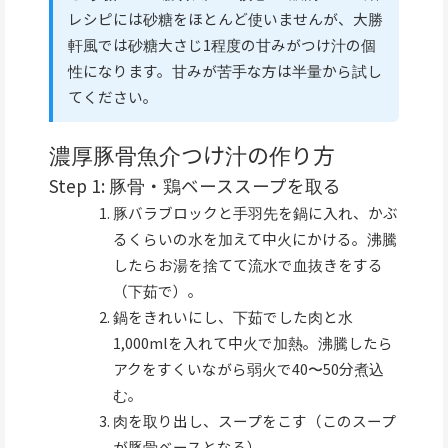
レシピには砂糖をほとんど使いませんが、大勝
軒風では砂糖大さじ1程度の甘みがつけ汁の個
性になります。甘みが苦手な方は半量から試し
てください。
濃厚豚骨魚介つけ汁の作り方
Step 1: 豚骨・鶏ベーススープを取る
豚バラブロックと手羽先を鍋に入れ、かぶ
るくらいの水を加えて中火にかける。沸騰
したらお湯を捨てて流水で血抜きをする
（下茹で）。
鍋をきれいにし、下茹でした肉と水
1,000mlを入れて中火で加熱。沸騰したら
アクをすくいながら弱火で40〜50分煮込
む。
肉を取り出し、スープをこす（このスープ
が豚骨ベースとなる）。