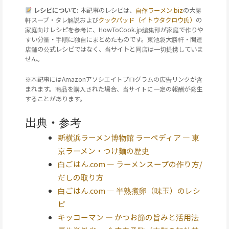
レシピについて:
本記事のレシピは、
自作ラーメン.biz
の大勝
軒スープ・タレ解説および
クックパッド（イトウタクロウ氏）
の
家庭向けレシピを参考に、HowToCook.jp編集部が家庭で作りや
すい分量・手順に独自にまとめたものです。東池袋大勝軒・関連
店舗の公式レシピではなく、当サイトと同店は一切提携していま
せん。
※本記事にはAmazonアソシエイトプログラムの広告リンクが含
まれます。商品を購入された場合、当サイトに一定の報酬が発生
することがあります。
出典・参考
新横浜ラーメン博物館 ラーペディア — 東
京ラーメン・つけ麺の歴史
白ごはん.com — ラーメンスープの作り方/
だしの取り方
白ごはん.com — 半熟煮卵（味玉）のレシ
ピ
キッコーマン — かつお節の旨みと活用法