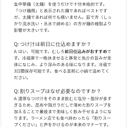
生中華麺（太麺）を使うだけで十分本格的です。
「つけ麺用」と表示された麺であればベストです
が、太麺であれば何でも構いません。茹で方（しっ
かり流水洗い・氷水で締める）の方が麺の種類より
影響が大きいです。
Q: つけ汁は前日に仕込めますか？
A: はい、可能です。むしろ
前日仕込みがおすすめ
で
す。冷蔵庫で一晩休ませると豚骨と魚介の旨みが全
体になじみ、より深みのある味になります。冷蔵で
3日間保存可能です。食べる直前に小鍋で温めてく
ださい。
Q: 割りスープはなぜ必要なのですか？
A: 濃厚なつけ汁をそのまま飲むと塩分・脂分が多す
ぎるため、昆布や鶏ガラだしで薄めた割りスープを
加えることで最後まで美味しく飲み干せるようにな
ります。ラーメン店でも食べ終わったら「割りスー
プください」と声をかけるのが本来のマナーです。