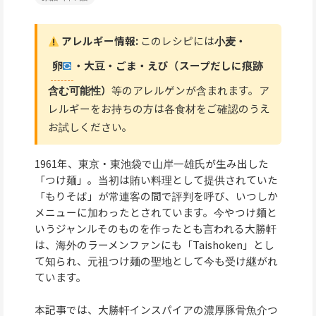
アレルギー情報:
このレシピには
小麦・
卵
・大豆・ごま・えび（スープだしに痕跡
含む可能性）
等のアレルゲンが含まれます。ア
レルギーをお持ちの方は各食材をご確認のうえ
お試しください。
1961年、東京・東池袋で山岸一雄氏が生み出した
「つけ麺」。当初は賄い料理として提供されていた
「もりそば」が常連客の間で評判を呼び、いつしか
メニューに加わったとされています。今やつけ麺と
いうジャンルそのものを作ったとも言われる大勝軒
は、海外のラーメンファンにも「Taishoken」とし
て知られ、元祖つけ麺の聖地として今も受け継がれ
ています。
本記事では、大勝軒インスパイアの濃厚豚骨魚介つ