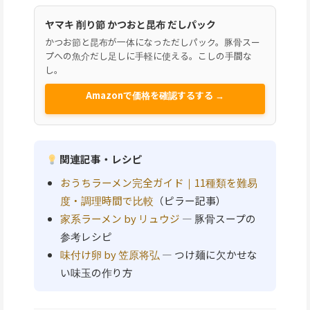
ヤマキ 削り節 かつおと昆布 だしパック
かつお節と昆布が一体になっただしパック。豚骨スー
プへの魚介だし足しに手軽に使える。こしの手間な
し。
Amazonで価格を確認するする →
関連記事・レシピ
おうちラーメン完全ガイド｜11種類を難易
度・調理時間で比較
（ピラー記事）
家系ラーメン by リュウジ
— 豚骨スープの
参考レシピ
味付け卵 by 笠原将弘
— つけ麺に欠かせな
い味玉の作り方