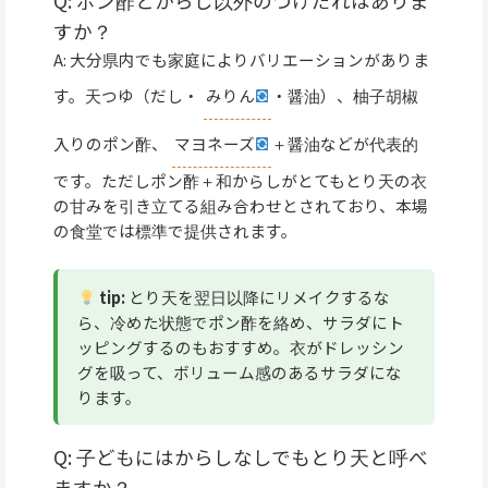
Q: ポン酢とからし以外のつけだれはありま
すか？
A: 大分県内でも家庭によりバリエーションがありま
す。天つゆ（だし・
みりん
・醤油）、柚子胡椒
入りのポン酢、
マヨネーズ
＋醤油などが代表的
です。ただしポン酢＋和からしがとてもとり天の衣
の甘みを引き立てる組み合わせとされており、本場
の食堂では標準で提供されます。
tip:
とり天を翌日以降にリメイクするな
ら、冷めた状態でポン酢を絡め、サラダにト
ッピングするのもおすすめ。衣がドレッシン
グを吸って、ボリューム感のあるサラダにな
ります。
Q: 子どもにはからしなしでもとり天と呼べ
ますか？