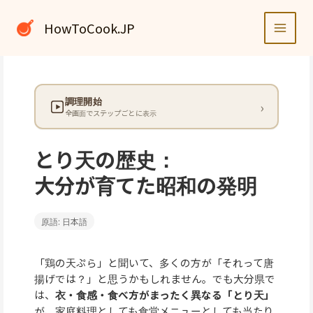
内
容
HowToCook.JP
を
ス
キ
ッ
調理開始
プ
全画面でステップごとに表示
とり天の歴史：
大分が育てた昭和の発明
原語: 日本語
「鶏の天ぷら」と聞いて、多くの方が「それって唐
揚げでは？」と思うかもしれません。でも大分県で
は、
衣・食感・食べ方がまったく異なる「とり天」
が、家庭料理としても食堂メニューとしても当たり