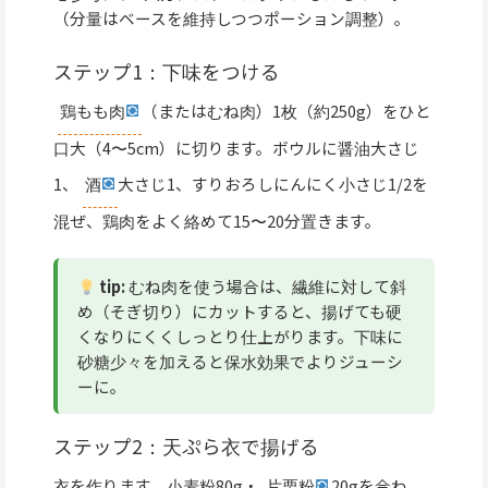
（分量はベースを維持しつつポーション調整）。
ステップ1：下味をつける
鶏もも肉
（またはむね肉）1枚（約250g）をひと
口大（4〜5cm）に切ります。ボウルに醤油大さじ
1、
酒
大さじ1、すりおろしにんにく小さじ1/2を
混ぜ、鶏肉をよく絡めて15〜20分置きます。
tip:
むね肉を使う場合は、繊維に対して斜
め（そぎ切り）にカットすると、揚げても硬
くなりにくくしっとり仕上がります。下味に
砂糖少々を加えると保水効果でよりジューシ
ーに。
ステップ2：天ぷら衣で揚げる
衣を作ります。小麦粉80g・
片栗粉
20gを合わ