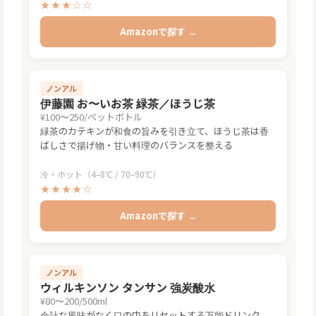
★★★☆☆
Amazonで探す →
ノンアル
伊藤園 お〜いお茶 緑茶／ほうじ茶
¥100〜250/ペットボトル
緑茶のカテキンが和食の旨みを引き立て、ほうじ茶は香
ばしさで揚げ物・甘い料理のバランスを整える
冷・ホット（4–8℃ / 70–90℃）
★★★★☆
Amazonで探す →
ノンアル
ウィルキンソン タンサン 強炭酸水
¥80〜200/500ml
余計な風味がなく口の中をリセットする万能ドリンク。