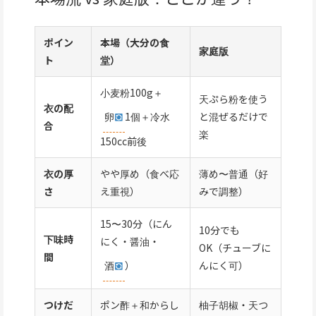
ポイン
本場（大分の食
家庭版
ト
堂）
小麦粉100g＋
天ぷら粉を使う
衣の配
卵
1個＋冷水
と混ぜるだけで
合
楽
150cc前後
衣の厚
やや厚め（食べ応
薄め〜普通（好
さ
え重視）
みで調整）
15〜30分（にん
10分でも
下味時
にく・醤油・
OK（チューブに
間
酒
）
んにく可）
つけだ
ポン酢＋和からし
柚子胡椒・天つ