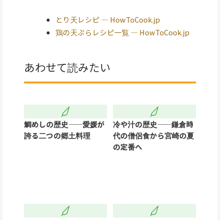
とり天レシピ — HowToCook.jp
鶏の天ぷらレシピ一覧 — HowToCook.jp
あわせて読みたい
鯛めしの歴史——愛媛が
冷や汁の歴史——鎌倉時
誇る二つの郷土料理
代の僧侶食から宮崎の夏
の定番へ