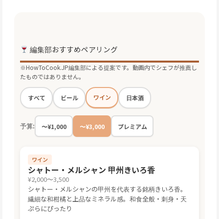
編集部おすすめペアリング
※HowToCook.JP編集部による提案です。動画内でシェフが推薦し
たものではありません。
ワイン
すべて
ビール
日本酒
予算:
〜¥1,000
〜¥3,000
プレミアム
ワイン
シャトー・メルシャン 甲州きいろ香
¥2,000〜3,500
シャトー・メルシャンの甲州を代表する銘柄きいろ香。
繊細な和柑橘と上品なミネラル感。和食全般・刺身・天
ぷらにぴったり