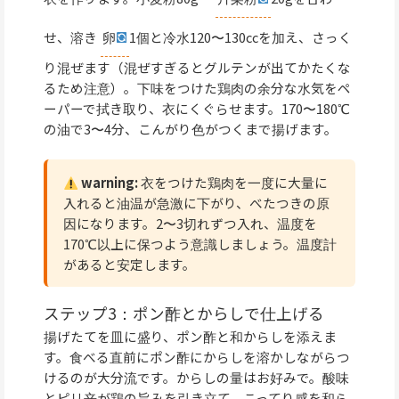
せ、溶き
卵
1個と冷水120〜130ccを加え、さっく
り混ぜます（混ぜすぎるとグルテンが出てかたくな
るため注意）。下味をつけた鶏肉の余分な水気をペ
ーパーで拭き取り、衣にくぐらせます。170〜180℃
の油で3〜4分、こんがり色がつくまで揚げます。
warning:
衣をつけた鶏肉を一度に大量に
入れると油温が急激に下がり、べたつきの原
因になります。2〜3切れずつ入れ、温度を
170℃以上に保つよう意識しましょう。温度計
があると安定します。
ステップ3：ポン酢とからしで仕上げる
揚げたてを皿に盛り、ポン酢と和からしを添えま
す。食べる直前にポン酢にからしを溶かしながらつ
けるのが大分流です。からしの量はお好みで。酸味
とピリ辛が鶏の旨みを引き立て、こってり感を和ら