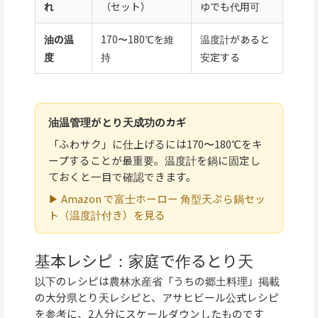
れ
（セット）
ゆでも代用可
油の温
170〜180℃を維
温度計があると
度
持
安定する
油温管理がとり天成功のカギ
「ふわサク」に仕上げるには170〜180℃をキ
ープすることが最重要。温度計を鍋に固定し
ておくと一目で確認できます。
▶ Amazon で富士ホーロー 角型天ぷら鍋セッ
ト（温度計付き）を見る
基本レシピ：家庭で作るとり天
以下のレシピは農林水産省「うちの郷土料理」掲載
の大分県とり天レシピと、アサヒビール公式レシピ
を参考に、2人分にスケールダウンしたものです