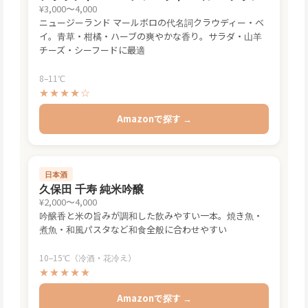
¥3,000〜4,000
ニュージーランド マールボロの代名詞クラウディー・ベ
イ。青草・柑橘・ハーブの爽やかな香り。サラダ・山羊
チーズ・シーフードに最適
8–11℃
★★★★☆
Amazonで探す →
日本酒
久保田 千寿 純米吟醸
¥2,000〜4,000
吟醸香と米の旨みが調和した飲みやすい一本。焼き魚・
煮魚・和風パスタなど和食全般に合わせやすい
10–15℃（冷酒・花冷え）
★★★★★
Amazonで探す →