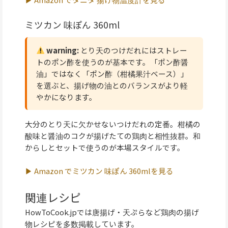
ミツカン 味ぽん 360ml
warning:
とり天のつけだれにはストレー
トのポン酢を使うのが基本です。「ポン酢醤
油」ではなく「ポン酢（柑橘果汁ベース）」
を選ぶと、揚げ物の油とのバランスがより軽
やかになります。
大分のとり天に欠かせないつけだれの定番。柑橘の
酸味と醤油のコクが揚げたての鶏肉と相性抜群。和
からしとセットで使うのが本場スタイルです。
▶ Amazon でミツカン 味ぽん 360mlを見る
関連レシピ
HowToCook.jpでは唐揚げ・天ぷらなど鶏肉の揚げ
物レシピを多数掲載しています。