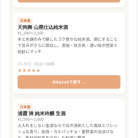
日本酒
天狗舞 山廃仕込純米酒
¥1,200〜2,500
米と米麹のみで醸したコク豊かな純米酒。燗にすること
で旨みがさらに開花し、煮物・焼き鳥・濃い味の惣菜と
絶妙にマッチ
15–55℃（常温〜熱燗）
★★★★★
Amazonで探す →
日本酒
浦霞 禅 純米吟醸 生酒
¥1,500〜3,000
火入れをしない生酒ならではの溌剌とした風味とフレッ
シュな香り。刺身・カルパッチョ・夏野菜の浅漬けな
ど、素材の鮮度を活かした料理に最適