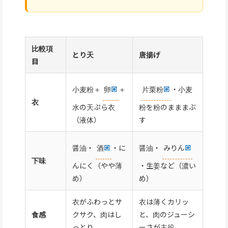
比較項
とり天
唐揚げ
目
小麦粉＋
卵
＋
片栗粉
・小麦
衣
水の天ぷら衣
粉を粉のまままぶ
（液体）
す
醤油・
酒
・に
醤油・
みりん
下味
んにく（やや薄
・生姜など（濃い
め）
め）
衣がふわっとサ
衣は薄くカリッ
食感
クサク、肉はし
と、肉のジューシ
っとり
ーさが主役