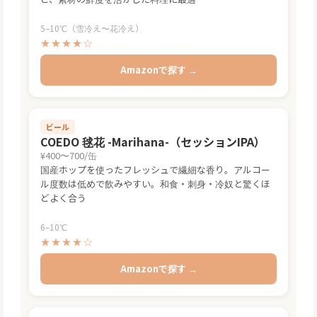
5–10℃（雪冷え〜花冷え）
★★★★☆
Amazonで探す →
ビール
COEDO 毬花 -Marihana-（セッションIPA）
¥400〜700/缶
国産ホップを使ったフレッシュで繊細な香り。アルコー
ル度数は低めで飲みやすい。和食・刺身・冷奴と驚くほ
どよく合う
6–10℃
★★★★☆
Amazonで探す →