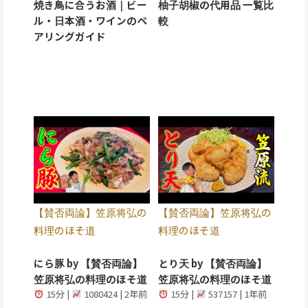
焼き鳥に合うお酒｜ビー
柚子胡椒の代用品 一覧比
ル・日本酒・ワインのペ
較
アリングガイド
【賛否両論】笠原将弘の
【賛否両論】笠原将弘の
料理のほそ道
料理のほそ道
にら豚 by 【賛否両論】
とり天 by 【賛否両論】
笠原将弘の料理のほそ道
笠原将弘の料理のほそ道
15分 |
1080424 | 2年前
15分 |
537157 | 1年前