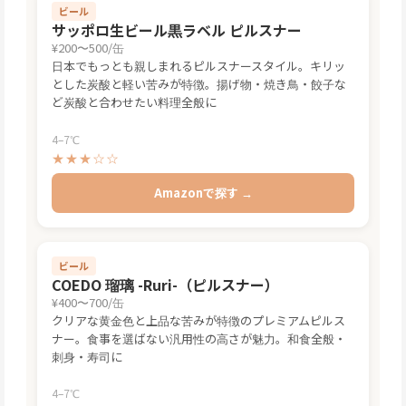
ビール
サッポロ生ビール黒ラベル ピルスナー
¥200〜500/缶
日本でもっとも親しまれるピルスナースタイル。キリッ
とした炭酸と軽い苦みが特徴。揚げ物・焼き鳥・餃子な
ど炭酸と合わせたい料理全般に
4–7℃
★★★☆☆
Amazonで探す →
ビール
COEDO 瑠璃 -Ruri-（ピルスナー）
¥400〜700/缶
クリアな黄金色と上品な苦みが特徴のプレミアムピルス
ナー。食事を選ばない汎用性の高さが魅力。和食全般・
刺身・寿司に
4–7℃