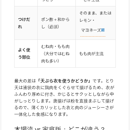
そのまま、または
つけだ
ポン酢＋和から
レモン・
れ
し（必須）
マヨネーズ
むね肉・もも肉
よく使
（大分ではむね
もも肉が主流
う部位
肉も多い）
最大の差は
「天ぷら衣を使うかどうか」
です。とり
天は液状の衣に鶏肉をくぐらせて揚げるため、衣が
ふんわり厚めに付き、かじるとサクッとしながら中
がしっとりします。唐揚げは粉を直接まぶして揚げ
るので、薄くカリッとした衣と肉のジューシーさが
一体化した食感になります。
本場流 vs 家庭版：どこが違う？