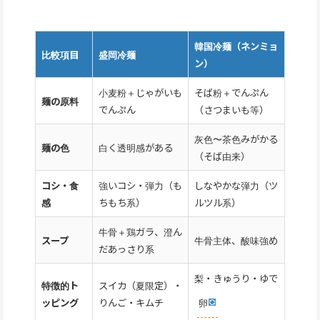
韓国冷麺（ネンミョ
比較項目
盛岡冷麺
ン）
小麦粉＋じゃがいも
そば粉＋でんぷん
麺の原料
でんぷん
（さつまいも等）
灰色〜茶色みがかる
麺の色
白く透明感がある
（そば由来）
コシ・食
強いコシ・弾力（も
しなやかな弾力（ツ
感
ちもち系）
ルツル系）
牛骨＋鶏ガラ、澄ん
スープ
牛骨主体、酸味強め
だあっさり系
梨・きゅうり・ゆで
特徴的ト
スイカ（夏限定）・
卵
ッピング
りんご・キムチ