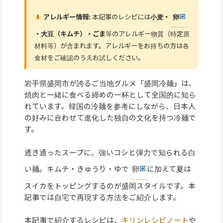
アレルギー情報:
本記事のレシピには
小麦・
卵
・大豆（キムチ）・ごま
等のアレルギー物質（特定原
材料等）が含まれます。アレルギーをお持ちの方は各
食材をご確認のうえお試しください。
岩手県盛岡市が誇るご当地グルメ「盛岡冷麺」は、
焼肉と一緒に食べる締めの一杯として全国的に知ら
れています。韓国の冷麺を参考にしながら、日本人
の好みに合わせて進化した独自の文化を持つ冷麺で
す。
透き通ったスープに、強いコシと弾力で知られる白
い麺。キムチ・きゅうり・ゆで
卵
に加えて夏は
スイカをトッピングするのが盛岡スタイルです。本
記事では自宅で再現する方法をご紹介します。
本記事で紹介するレシピは、
キリンレシピノート
や