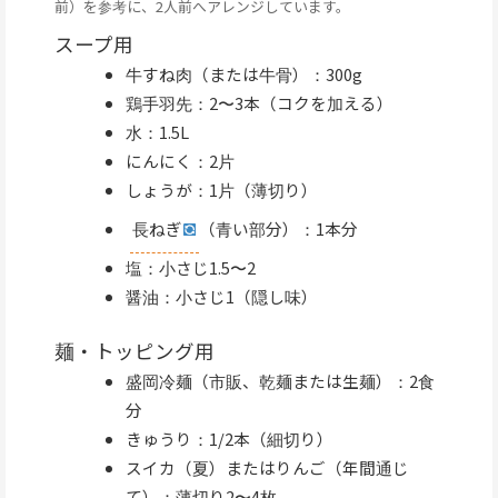
前）を参考に、2人前へアレンジしています。
スープ用
牛すね肉（または牛骨）：300g
鶏手羽先：2〜3本（コクを加える）
水：1.5L
にんにく：2片
しょうが：1片（薄切り）
長ねぎ
（青い部分）：1本分
塩：小さじ1.5〜2
醤油：小さじ1（隠し味）
麺・トッピング用
盛岡冷麺（市販、乾麺または生麺）：2食
分
きゅうり：1/2本（細切り）
スイカ（夏）またはりんご（年間通じ
て）：薄切り2〜4枚