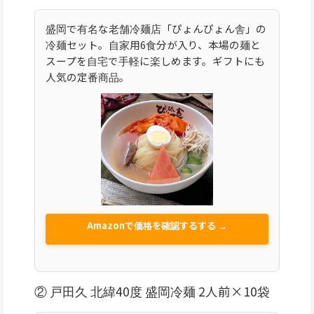
盛岡で有名な老舗冷麺店「ぴょんぴょん舎」の
冷麺セット。自家用6食分が入り、本場の麺と
スープを自宅で手軽に楽しめます。ギフトにも
人気の定番商品。
Amazonで価格を確認するする →
② 戸田久 北緯40度 盛岡冷麺 2人前×10袋