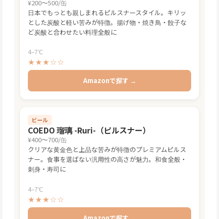
¥200〜500/缶
日本でもっとも親しまれるピルスナースタイル。キリッ
とした炭酸と軽い苦みが特徴。揚げ物・焼き鳥・餃子な
ど炭酸と合わせたい料理全般に
4–7℃
★★★☆☆
Amazonで探す →
ビール
COEDO 瑠璃 -Ruri-（ピルスナー）
¥400〜700/缶
クリアな黄金色と上品な苦みが特徴のプレミアムピルス
ナー。食事を選ばない汎用性の高さが魅力。和食全般・
刺身・寿司に
4–7℃
★★★☆☆
Amazonで探す →