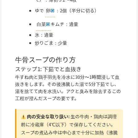
ゆで
卵
：2個（半分に切る）
白菜
キムチ：適量
氷：適量
炒りごま：少量
牛骨スープの作り方
ステップ1: 下茹でと血抜き
牛すね肉と鶏手羽先を冷水に30分〜1時間浸して血
抜きをします。その後沸騰した湯で5分下茹でし、
湯を捨てて肉を水洗い。アクと臭みを除去するこの
工程が澄んだスープの要です。
肉の安全な取り扱い:
生の牛肉・鶏肉は調理
前に冷蔵庫（4℃以下）で保存してください。
スープの煮込み中は中心まで十分に加熱（沸騰