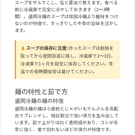
スープをザルでこし、塩と醤油で整えます。食べる
前に冷蔵庫で完全に冷やしておきます（2〜3時
間）。盛岡冷麺のスープは韓国冷麺より酸味をつけ
ないのが特徴で、すっきりした牛骨の旨味を活かし
ます。
スープの保存に注意:
作ったスープは粗熱を
取ってから密閉容器に移し、冷蔵庫で2〜3日、
冷凍庫で1ヶ月を目安に保存してください。常
温での長時間保管は避けてください。
麺の特性と茹で方
盛岡冷麺の麺の特徴
盛岡冷麺の麺は小麦粉とじゃがいもでんぷんを高配
合でブレンドし、独自製法で強い弾力を生み出して
います。茹で上がりは白く透明感があり、コシが非
常に強く、箸で切れないほどの弾力が特徴です。