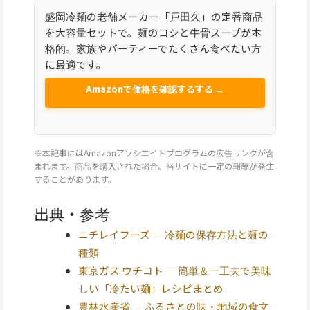
盛岡冷麺の老舗メーカー「戸田久」の定番商品
を大容量セットで。麺のコシと牛骨スープが本
格的。家族やパーティーでたくさん食べたい方
に最適です。
Amazonで価格を確認するする →
※本記事にはAmazonアソシエイトプログラムの広告リンクが含
まれます。商品を購入された場合、当サイトに一定の報酬が発生
することがあります。
出典・参考
ニチレイフーズ — 冷麺の保存方法と麺の
種類
東京ガス ウチコト — 簡単＆一工夫で美味
しい「冷たい麺」レシピまとめ
農林水産省 — ふるさとの味・地域の食文