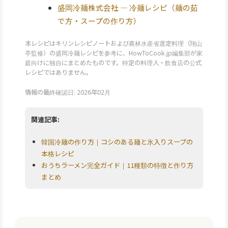
盛岡冷麺株式会社 — 冷麺レシピ（麺の茹
で方・スープの作り方）
本レシピはキリンレシピノートおよび農林水産省選定料理（翔山
亭監修）の盛岡冷麺レシピを参考に、HowToCook.jp編集部が家
庭向けに独自にまとめたものです。特定の料理人・飲食店の公式
レシピではありません。
情報の最終確認日: 2026年02月
関連記事:
韓国冷麺の作り方｜コシのある麺と氷入りスープの
本格レシピ
おうちラーメン完全ガイド｜11種類の特徴と作り方
まとめ