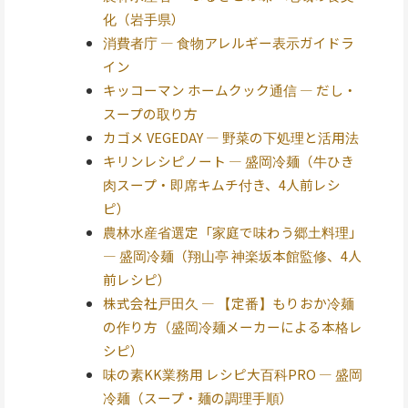
化（岩手県）
消費者庁 — 食物アレルギー表示ガイドラ
イン
キッコーマン ホームクック通信 — だし・
スープの取り方
カゴメ VEGEDAY — 野菜の下処理と活用法
キリンレシピノート — 盛岡冷麺（牛ひき
肉スープ・即席キムチ付き、4人前レシ
ピ）
農林水産省選定「家庭で味わう郷土料理」
— 盛岡冷麺（翔山亭 神楽坂本館監修、4人
前レシピ）
株式会社戸田久 — 【定番】もりおか冷麺
の作り方（盛岡冷麺メーカーによる本格レ
シピ）
味の素KK業務用 レシピ大百科PRO — 盛岡
冷麺（スープ・麺の調理手順）