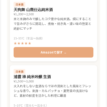
日本酒
天狗舞 山廃仕込純米酒
¥1,200〜2,500
米と米麹のみで醸したコク豊かな純米酒。燗にすること
で旨みがさらに開花し、煮物・焼き鳥・濃い味の惣菜と
絶妙にマッチ
15–55℃（常温〜熱燗）
★★★★★
Amazonで探す →
日本酒
浦霞 禅 純米吟醸 生酒
¥1,500〜3,000
火入れをしない生酒ならではの溌剌とした風味とフレッ
シュな香り。刺身・カルパッチョ・夏野菜の浅漬けな
ど、素材の鮮度を活かした料理に最適
5–10℃（雪冷え〜花冷え）