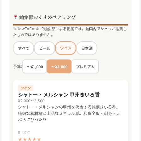
編集部おすすめペアリング
※HowToCook.JP編集部による提案です。動画内でシェフが推薦し
たものではありません。
ワイン
すべて
ビール
日本酒
予算:
〜¥1,000
〜¥3,000
プレミアム
ワイン
シャトー・メルシャン 甲州きいろ香
¥2,000〜3,500
シャトー・メルシャンの甲州を代表する銘柄きいろ香。
繊細な和柑橘と上品なミネラル感。和食全般・刺身・天
ぷらにぴったり
8–10℃
★★★★★