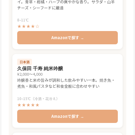
イ。青草・柑橘・ハーブの爽やかな香り。サラダ・山羊
チーズ・シーフードに最適
8–11℃
★★★★☆
Amazonで探す →
日本酒
久保田 千寿 純米吟醸
¥2,000〜4,000
吟醸香と米の旨みが調和した飲みやすい一本。焼き魚・
煮魚・和風パスタなど和食全般に合わせやすい
10–15℃（冷酒・花冷え）
★★★★★
Amazonで探す →