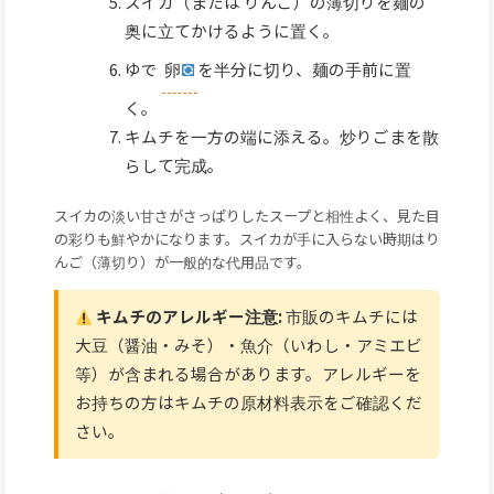
スイカ（または りんご）の薄切りを麺の
奥に立てかけるように置く。
ゆで
卵
を半分に切り、麺の手前に置
く。
キムチを一方の端に添える。炒りごまを散
らして完成。
スイカの淡い甘さがさっぱりしたスープと相性よく、見た目
の彩りも鮮やかになります。スイカが手に入らない時期はり
んご（薄切り）が一般的な代用品です。
キムチのアレルギー注意:
市販のキムチには
大豆（醤油・みそ）・魚介（いわし・アミエビ
等）が含まれる場合があります。アレルギーを
お持ちの方はキムチの原材料表示をご確認くだ
さい。