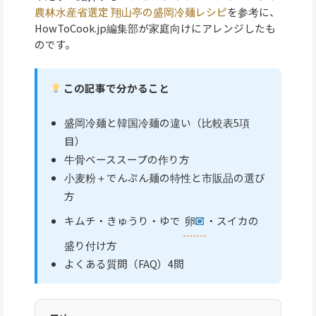
農林水産省選定 翔山亭の盛岡冷麺レシピ
を参考に、
HowToCook.jp編集部が家庭向けにアレンジしたも
のです。
この記事で分かること
盛岡冷麺と韓国冷麺の違い（比較表5項
目）
牛骨ベーススープの作り方
小麦粉＋でんぷん麺の特性と市販品の選び
方
キムチ・きゅうり・ゆで
卵
・スイカの
盛り付け方
よくある質問（FAQ）4問