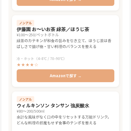
ノンアル
伊藤園 お〜いお茶 緑茶／ほうじ茶
¥100〜250/ペットボトル
緑茶のカテキンが和食の旨みを引き立て、ほうじ茶は香
ばしさで揚げ物・甘い料理のバランスを整える
冷・ホット（4–8℃ / 70–90℃）
★★★★☆
Amazonで探す →
ノンアル
ウィルキンソン タンサン 強炭酸水
¥80〜200/500ml
余計な風味がなく口の中をリセットする万能ドリンク。
どんな料理の邪魔もせず食事のテンポを整える