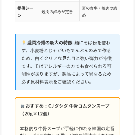
提供シー
夏の食事・焼肉の締
焼肉の締めが定番
ン
め
盛岡冷麺の最大の特徴:
麺にそば粉を使わ
ず、小麦粉とじゃがいもでんぷんのみで作る
ため、白くクリアな見た目と強い弾力が特徴
です。そばアレルギーの方でも食べられる可
能性がありますが、製品によって異なるため
必ず原材料表示をご確認ください。
おすすめ：CJ ダシダ 牛骨コムタンスープ
（20g×12個）
本格的な牛骨スープが手軽に作れる韓国の定番