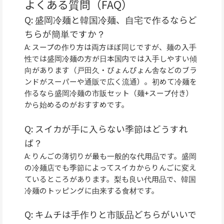
よくある質問（FAQ）
Q: 盛岡冷麺と韓国冷麺、自宅で作るならど
ちらが簡単ですか？
A: スープの作り方は両方ほぼ同じですが、麺の入手
性では盛岡冷麺の方が日本国内では入手しやすい傾
向があります（戸田久・ぴょんぴょん舎などのブラ
ンドがスーパーや通販で広く流通）。初めて冷麺を
作るなら盛岡冷麺の市販セット（麺+スープ付き）
から始めるのがおすすめです。
Q: スイカが手に入らない季節はどうすれ
ば？
A: りんごの薄切りが最も一般的な代用品です。盛岡
の冷麺店でも季節によってスイカからりんごに変え
ているところがあります。梨も良い代用品で、韓国
冷麺のトッピングに由来する食材です。
Q: キムチは手作りと市販品どちらがいいで