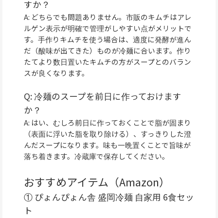
すか？
A: どちらでも問題ありません。市販のキムチはアレ
ルゲン表示が明確で管理がしやすい点がメリットで
す。手作りキムチを使う場合は、適度に発酵が進ん
だ（酸味が出てきた）ものが冷麺に合います。作り
たてより数日置いたキムチの方がスープとのバラン
スが良くなります。
Q: 冷麺のスープを前日に作っておけます
か？
A: はい、むしろ前日に作っておくことで脂が固まり
（表面に浮いた脂を取り除ける）、すっきりした澄
んだスープになります。味も一晩置くことで旨味が
落ち着きます。冷蔵庫で保存してください。
おすすめアイテム（Amazon）
① ぴょんぴょん舎 盛岡冷麺 自家用 6食セッ
ト