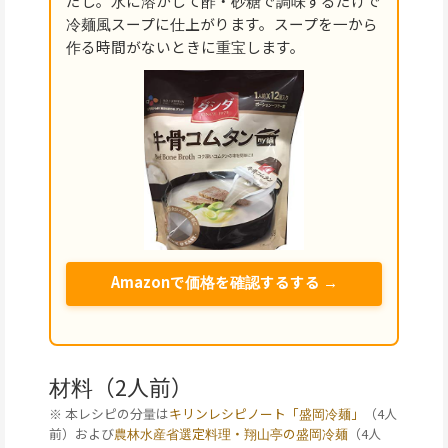
だし。水に溶かして酢・砂糖で調味するだけで
冷麺風スープに仕上がります。スープを一から
作る時間がないときに重宝します。
Amazonで価格を確認するする →
材料（2人前）
※ 本レシピの分量は
キリンレシピノート「盛岡冷麺」
（4人
前）および
農林水産省選定料理・翔山亭の盛岡冷麺
（4人