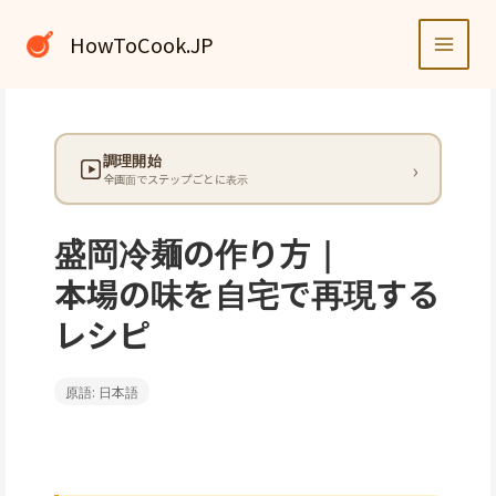
内
容
HowToCook.JP
を
ス
キ
ッ
調理開始
プ
全画面でステップごとに表示
盛岡冷麺の作り方｜
本場の味を自宅で再現する
レシピ
原語: 日本語