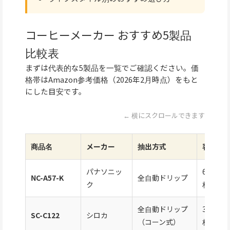
コーヒーメーカー おすすめ5製品
比較表
まずは代表的な5製品を一覧でご確認ください。価
格帯はAmazon参考価格（2026年2月時点）をもと
にした目安です。
← 横にスクロールできます
商品名
メーカー
抽出方式
容量
パナソニッ
670ml
NC-A57-K
全自動ドリップ
ク
杯）
全自動ドリップ
360ml
SC-C122
シロカ
（コーン式）
杯）