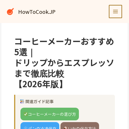
内
容
HowToCook.JP
を
ス
キ
ッ
コーヒーメーカーおすすめ
プ
5選｜
ドリップからエスプレッソ
まで徹底比較
【2026年版】
関連ガイド記事
コーヒーメーカーの選び方
パンの冷凍保存
いかの保存方法