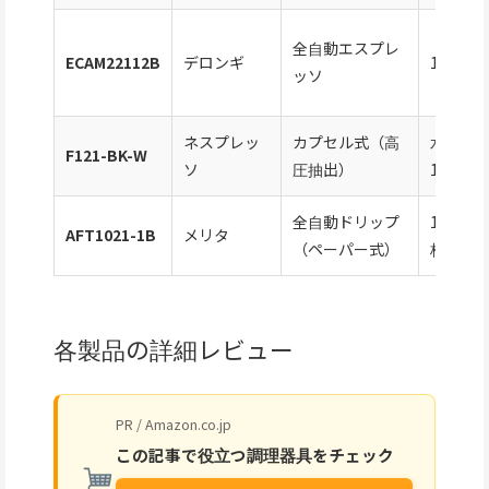
全自動エスプレ
ECAM22112B
デロンギ
1.8L
ッソ
ネスプレッ
カプセル式（高
水タン
F121-BK-W
ソ
圧抽出）
1L
全自動ドリップ
1.25L（
AFT1021-1B
メリタ
（ペーパー式）
杯）
各製品の詳細レビュー
PR / Amazon.co.jp
この記事で役立つ調理器具をチェック