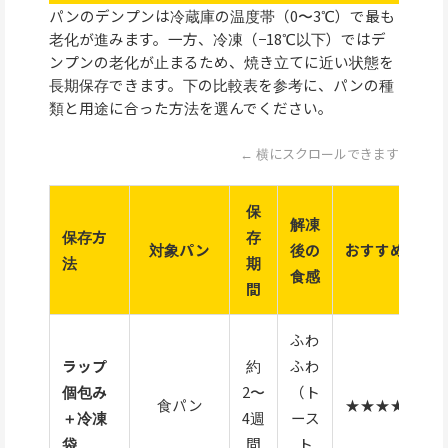
パンのデンプンは冷蔵庫の温度帯（0〜3℃）で最も
老化が進みます。一方、冷凍（−18℃以下）ではデ
ンプンの老化が止まるため、焼き立てに近い状態を
長期保存できます。下の比較表を参考に、パンの種
類と用途に合った方法を選んでください。
← 横にスクロールできます
保
解凍
保存方
存
対象パン
後の
おすすめ度
法
期
食感
間
ふわ
ラップ
約
ふわ
個包み
2〜
（ト
食パン
★★★★★
＋冷凍
4週
ース
袋
間
ト