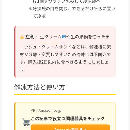
は1個ずつラップ包みして冷凍袋へ
冷凍袋の口を閉じ、できるだけ平らに置い
て冷凍
注意
：
生クリーム
や生の果物を使ったデ
ニッシュ・クリームサンドなどは、解凍後に素
材が分離・変質しやすいため冷凍には不向きで
す。購入後2日以内に食べきるようにしましょ
う。
解凍方法と使い方
PR / Amazon.co.jp
この記事で役立つ調理器具をチェック
Amazonで見る >