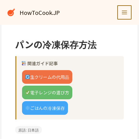
内
容
HowToCook.JP
を
ス
キ
ッ
パンの冷凍保存方法
プ
関連ガイド記事
生クリームの代用品
電子レンジの選び方
ごはんの冷凍保存
原語: 日本語