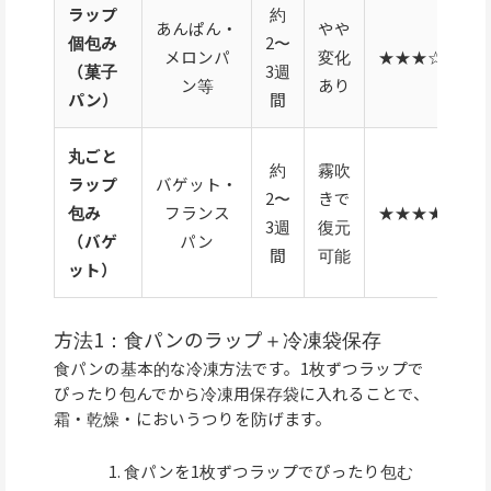
ラップ
約
あんぱん・
やや
個包み
2〜
メロンパ
変化
★★★☆☆
（菓子
3週
ン等
あり
パン）
間
丸ごと
約
霧吹
ラップ
バゲット・
2〜
きで
包み
フランス
★★★★☆
3週
復元
（バゲ
パン
間
可能
ット）
方法1：食パンのラップ＋冷凍袋保存
食パンの基本的な冷凍方法です。1枚ずつラップで
ぴったり包んでから冷凍用保存袋に入れることで、
霜・乾燥・においうつりを防げます。
食パンを1枚ずつラップでぴったり包む