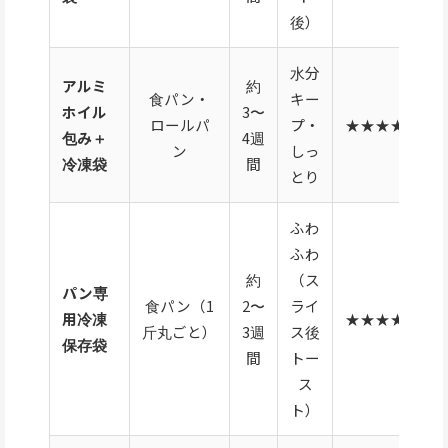
後）
水分
アルミ
約
食パン・
キー
ホイル
3〜
ロールパ
プ・
★★★★★
包み＋
4週
ン
しっ
冷凍袋
間
とり
ふわ
ふわ
約
（ス
パン専
食パン（1
2〜
ライ
用冷凍
★★★★☆
斤丸ごと）
3週
ス後
保存袋
間
トー
ス
ト）