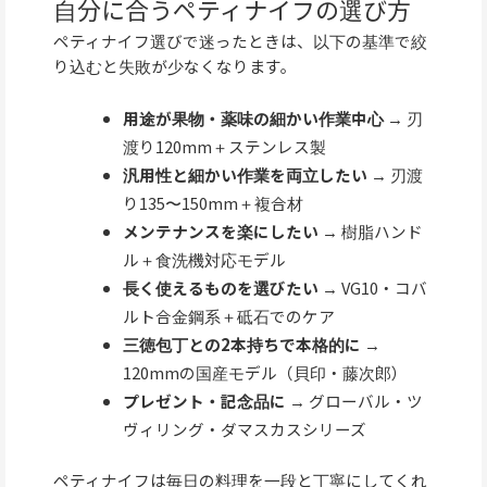
自分に合うペティナイフの選び方
ペティナイフ選びで迷ったときは、以下の基準で絞
り込むと失敗が少なくなります。
用途が果物・薬味の細かい作業中心
→ 刃
渡り120mm＋ステンレス製
汎用性と細かい作業を両立したい
→ 刃渡
り135〜150mm＋複合材
メンテナンスを楽にしたい
→ 樹脂ハンド
ル＋食洗機対応モデル
長く使えるものを選びたい
→ VG10・コバ
ルト合金鋼系＋砥石でのケア
三徳包丁との2本持ちで本格的に
→
120mmの国産モデル（貝印・藤次郎）
プレゼント・記念品に
→ グローバル・ツ
ヴィリング・ダマスカスシリーズ
ペティナイフは毎日の料理を一段と丁寧にしてくれ