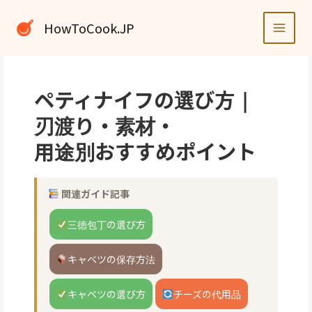
内
容
HowToCook.JP
を
ス
キ
ッ
ペティナイフの選び方｜
プ
刃渡り・素材・
用途別おすすめポイント
関連ガイド記事
三徳包丁の選び方
キャベツの保存方法
キャベツの選び方
チーズの代用品