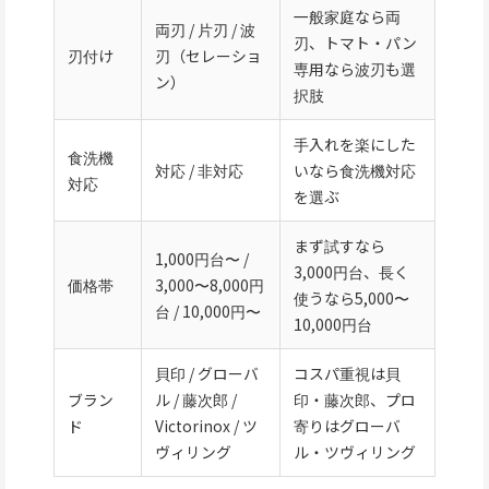
一般家庭なら両
両刃 / 片刃 / 波
刃、トマト・パン
刃付け
刃（セレーショ
専用なら波刃も選
ン）
択肢
手入れを楽にした
食洗機
対応 / 非対応
いなら食洗機対応
対応
を選ぶ
まず試すなら
1,000円台〜 /
3,000円台、長く
価格帯
3,000〜8,000円
使うなら5,000〜
台 / 10,000円〜
10,000円台
貝印 / グローバ
コスパ重視は貝
ブラン
ル / 藤次郎 /
印・藤次郎、プロ
ド
Victorinox / ツ
寄りはグローバ
ヴィリング
ル・ツヴィリング