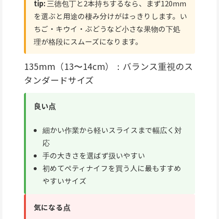
tip:
三徳包丁と2本持ちするなら、まず120mm
を選ぶと用途の棲み分けがはっきりします。い
ちご・キウイ・ぶどうなど小さな果物の下処
理が格段にスムーズになります。
135mm（13〜14cm）：バランス重視のス
タンダードサイズ
良い点
細かい作業から軽いスライスまで幅広く対
応
手の大きさを選ばず扱いやすい
初めてペティナイフを買う人に最もすすめ
やすいサイズ
気になる点