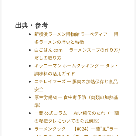
出典・参考
新横浜ラーメン博物館 ラーペディア — 博
多ラーメンの歴史と特徴
白ごはん.com — ラーメンスープの作り方/
だしの取り方
キッコーマン ホームクッキング — タレ・
調味料の活用ガイド
ニチレイフーズ — 豚肉の加熱保存と食品
安全
厚生労働省 — 食中毒予防（肉類の加熱基
準）
一蘭 公式コラム — 赤い秘伝のたれ（一蘭
の秘伝タレについての公式解説）
ラーメンクック — 【#024】一蘭”風”ラー