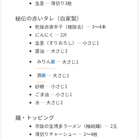
生姜 … 薄切り3枚
秘伝の赤いタレ（自家製）
乾燥赤唐辛子（種除去）… 3〜4本
にんにく … 2片
生姜（すりおろし）… 小さじ1
醤油 … 大さじ3
みりん
… 大さじ1
酒
… 大さじ1
砂糖 … 小さじ1
ごま油 … 小さじ1
水 … 大さじ2
麺・トッピング
市販の生博多ラーメン（極細麺）… 2玉
薄切りチャーシュー … 2〜4枚