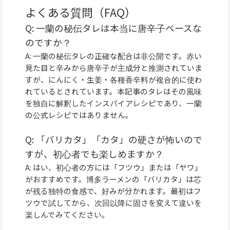
よくある質問（FAQ）
Q: 一蘭の秘伝タレは本当に唐辛子ベースな
のですか？
A: 一蘭の秘伝タレの正確な配合は非公開です。赤い
見た目と辛みから唐辛子が主成分と推測されていま
すが、にんにく・生姜・各種香辛料が複合的に使わ
れているとされています。本記事のタレはその風味
を独自に解釈したインスパイアレシピであり、一蘭
の公式レシピではありません。
Q: 「バリカタ」「カタ」の硬さが怖いので
すが、初心者でも楽しめますか？
A: はい、初心者の方には「フツウ」または「ヤワ」
がおすすめです。博多ラーメンの「バリカタ」は芯
が残る独特の食感で、好みが分かれます。最初はフ
ツウで試してから、次回以降に固さを変えて違いを
楽しんでみてください。