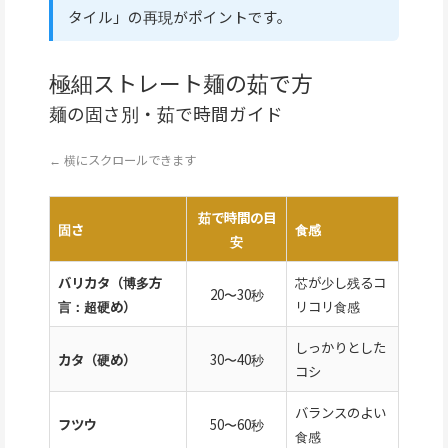
タイル」の再現がポイントです。
極細ストレート麺の茹で方
麺の固さ別・茹で時間ガイド
← 横にスクロールできます
茹で時間の目
固さ
食感
安
バリカタ（博多方
芯が少し残るコ
20〜30秒
言：超硬め）
リコリ食感
しっかりとした
カタ（硬め）
30〜40秒
コシ
バランスのよい
フツウ
50〜60秒
食感