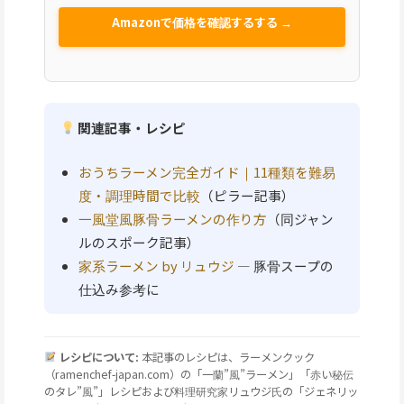
Amazonで価格を確認するする →
関連記事・レシピ
おうちラーメン完全ガイド｜11種類を難易
度・調理時間で比較
（ピラー記事）
一風堂風豚骨ラーメンの作り方
（同ジャン
ルのスポーク記事）
家系ラーメン by リュウジ
— 豚骨スープの
仕込み参考に
レシピについて:
本記事のレシピは、ラーメンクック
（ramenchef-japan.com）の「一蘭”風”ラーメン」「赤い秘伝
のタレ”風”」レシピおよび料理研究家リュウジ氏の「ジェネリッ