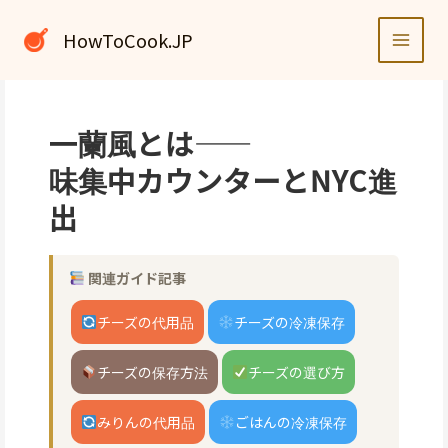
内
容
HowToCook.JP
を
ス
キ
ッ
一蘭風とは——
プ
味集中カウンターとNYC進
出
関連ガイド記事
チーズの代用品
チーズの冷凍保存
チーズの保存方法
チーズの選び方
みりんの代用品
ごはんの冷凍保存