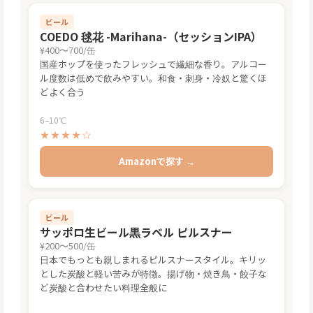
ビール
COEDO 毬花 -Marihana-（セッションIPA）
¥400〜700/缶
国産ホップを使ったフレッシュで繊細な香り。アルコー
ル度数は低めで飲みやすい。和食・刺身・冷奴と驚くほ
どよく合う
6–10℃
★★★★☆
Amazonで探す →
ビール
サッポロ生ビール黒ラベル ピルスナー
¥200〜500/缶
日本でもっとも親しまれるピルスナースタイル。キリッ
とした炭酸と軽い苦みが特徴。揚げ物・焼き鳥・餃子な
ど炭酸と合わせたい料理全般に