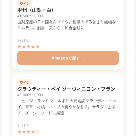
ワイン
甲州（山梨・白）
¥1,500〜4,000
山梨原産の日本固有白ブドウ。柑橘のほろ苦さと繊細な
ミネラル。刺身・天ぷら・和食全般に
8–11℃
★★★★★
Amazonで探す →
ワイン
クラウディー・ベイ ソーヴィニヨン・ブラン
¥3,000〜4,000
ニュージーランド マールボロの代名詞クラウディー・ベ
イ。青草・柑橘・ハーブの爽やかな香り。サラダ・山羊
チーズ・シーフードに最適
8–11℃
★★★★☆