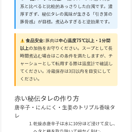
系と比べると比較的あっさりした白濁です。濃
厚すぎず、秘伝タレの風味が生きる「引き算の
豚骨感」が目標。煮込みすぎると逆効果です。
食品安全:
豚肉は
中心温度75℃以上・1分間
以上
の加熱をお守りください。スープとして長
時間煮込む場合はこの条件を満たしますが、チ
ャーシューとして転用する際は温度計で確認し
てください。冷蔵保存は3日以内を目安にして
ください。
赤い秘伝タレの作り方
唐辛子・にんにく・生姜のトリプル香味タ
レ
乾燥赤唐辛子は水に10分ほど浸けて戻し、
ヘタと種を取り除いて細かく刻む。