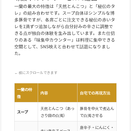
一蘭の最大の特徴は「天然とんこつ」と「秘伝のタ
レ」の組み合わせです。スープ自体はシンプルな博
多豚骨ですが、各席ごとに注文できる秘伝の赤いタ
レを1滴ずつ追加しながら自分好みの辛さに調整で
きる点が独自の体験を生み出しています。また仕切
りのある「味集中カウンター」は料理に集中できる
空間として、SNS映えと合わせて話題になりまし
た。
← 横にスクロールできます
一蘭の特
内容
自宅での再現方法
徴
天然とんこつ（あっ
豚骨を中火で煮込ん
スープ
さり目の白濁）
で白濁させる
唐辛子・にんにく・
赤い唐辛子ベース