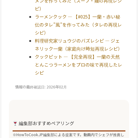
メンを作ってみた（スープ・麺の再現レシ
ピ）
ラーメンクック — 【#025】一蘭・赤い秘
伝のタレ”風”を作ってみた（タレの再現レ
シピ）
料理研究家リュウジのバズレシピ — ジェ
ネリック一蘭（家庭向け時短再現レシピ）
クックピット — 【完全再現】一蘭の天然
とんこつラーメンをプロの味で再現したレ
シピ
情報の最終確認日: 2026年02月
編集部おすすめペアリング
※HowToCook.JP編集部による提案です。動画内でシェフが推薦し