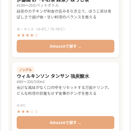
¥100〜250/ペットボトル
緑茶のカテキンが和食の旨みを引き立て、ほうじ茶は香
ばしさで揚げ物・甘い料理のバランスを整える
冷・ホット（4–8℃ / 70–90℃）
★★★★☆
Amazonで探す →
ノンアル
ウィルキンソン タンサン 強炭酸水
¥80〜200/500ml
余計な風味がなく口の中をリセットする万能ドリンク。
どんな料理の邪魔もせず食事のテンポを整える
4–8℃
★★★☆☆
Amazonで探す →