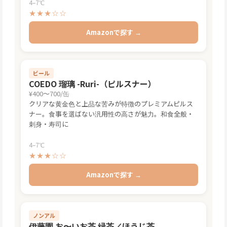
4–7℃
★★★☆☆
Amazonで探す →
ビール
COEDO 瑠璃 -Ruri-（ピルスナー）
¥400〜700/缶
クリアな黄金色と上品な苦みが特徴のプレミアムピルス
ナー。食事を選ばない汎用性の高さが魅力。和食全般・
刺身・寿司に
4–7℃
★★★☆☆
Amazonで探す →
ノンアル
伊藤園 お〜いお茶 緑茶／ほうじ茶