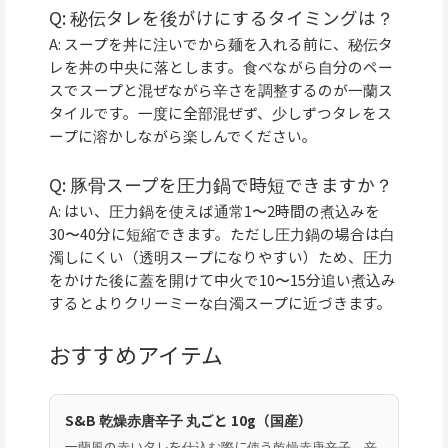
Q: 秘伝タレを後がけにするタイミングは？
A: スープを丼に注いでから麺を入れる前に、秘伝タ
レを丼の中央に落とします。食べながら自分のペー
スでスープと混ぜながら辛さを調整するのが一蘭ス
タイルです。一度に全部混ぜず、少しずつタレをス
ープに溶かしながら楽しんでください。
Q: 豚骨スープを圧力鍋で時短できますか？
A: はい、圧力鍋を使えば通常1〜2時間の煮込みを
30〜40分に短縮できます。ただし圧力鍋の場合は白
濁しにくい（透明スープになりやすい）ため、圧力
をかけた後に蓋を開けて中火で10〜15分追い煮込み
するとよりクリーミーな白濁スープに近づきます。
おすすめアイテム
S&B 乾燥赤唐辛子 丸ごと 10g（国産）
一蘭風の赤いタレを仕込む際に使う乾燥赤唐辛子。辛