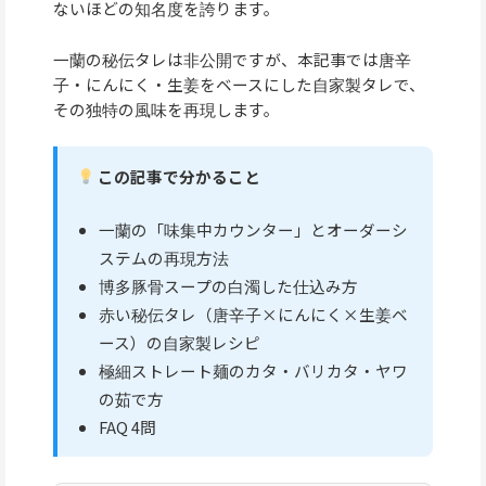
ないほどの知名度を誇ります。
一蘭の秘伝タレは非公開ですが、本記事では唐辛
子・にんにく・生姜をベースにした自家製タレで、
その独特の風味を再現します。
この記事で分かること
一蘭の「味集中カウンター」とオーダーシ
ステムの再現方法
博多豚骨スープの白濁した仕込み方
赤い秘伝タレ（唐辛子×にんにく×生姜ベ
ース）の自家製レシピ
極細ストレート麺のカタ・バリカタ・ヤワ
の茹で方
FAQ 4問