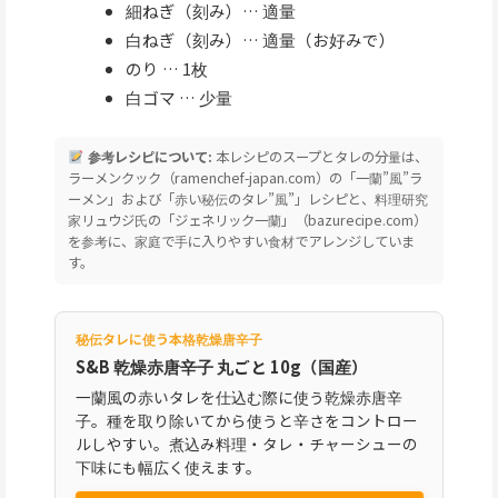
細ねぎ（刻み）… 適量
白ねぎ（刻み）… 適量（お好みで）
のり … 1枚
白ゴマ … 少量
参考レシピについて:
本レシピのスープとタレの分量は、
ラーメンクック（ramenchef-japan.com）の「一蘭”風”ラ
ーメン」および「赤い秘伝のタレ”風”」レシピと、料理研究
家リュウジ氏の「ジェネリック一蘭」（bazurecipe.com）
を参考に、家庭で手に入りやすい食材でアレンジしていま
す。
秘伝タレに使う本格乾燥唐辛子
S&B 乾燥赤唐辛子 丸ごと 10g（国産）
一蘭風の赤いタレを仕込む際に使う乾燥赤唐辛
子。種を取り除いてから使うと辛さをコントロー
ルしやすい。煮込み料理・タレ・チャーシューの
下味にも幅広く使えます。