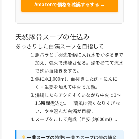
Amazonで価格を確認するする →
天然豚骨スープの仕込み
あっさりした白濁スープを目指して
豚バラと手羽先を鍋に入れ水をかぶるまで
加え、強火で沸騰させる。湯を捨てて流水
で洗い血抜きをする。
鍋に水1,000ml、血抜きした肉・にんに
く・生姜を加えて中火で加熱。
沸騰したらアクをすくいながら中火で1〜
1.5時間煮込む。一蘭風は濃くなりすぎな
い、やや澄んだ白濁が目標。
スープをこして完成（目安: 約600ml）。
一蘭スープの特徴:
一蘭のスープは他の博多