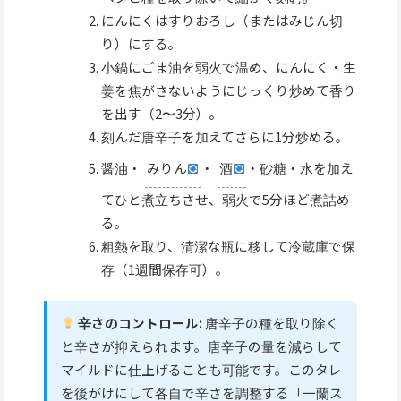
にんにくはすりおろし（またはみじん切
り）にする。
小鍋にごま油を弱火で温め、にんにく・生
姜を焦がさないようにじっくり炒めて香り
を出す（2〜3分）。
刻んだ唐辛子を加えてさらに1分炒める。
醤油・
みりん
・
酒
・砂糖・水を加え
てひと煮立ちさせ、弱火で5分ほど煮詰め
る。
粗熱を取り、清潔な瓶に移して冷蔵庫で保
存（1週間保存可）。
辛さのコントロール:
唐辛子の種を取り除く
と辛さが抑えられます。唐辛子の量を減らして
マイルドに仕上げることも可能です。このタレ
を後がけにして各自で辛さを調整する「一蘭ス