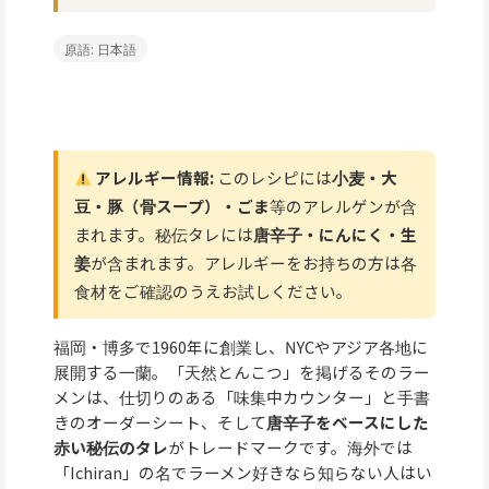
原語: 日本語
アレルギー情報:
このレシピには
小麦・大
豆・豚（骨スープ）・ごま
等のアレルゲンが含
まれます。秘伝タレには
唐辛子・にんにく・生
姜
が含まれます。アレルギーをお持ちの方は各
食材をご確認のうえお試しください。
福岡・博多で1960年に創業し、NYCやアジア各地に
展開する一蘭。「天然とんこつ」を掲げるそのラー
メンは、仕切りのある「味集中カウンター」と手書
きのオーダーシート、そして
唐辛子をベースにした
赤い秘伝のタレ
がトレードマークです。海外では
「Ichiran」の名でラーメン好きなら知らない人はい