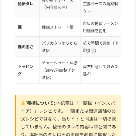
秘伝タレ
生姜ベースの自家製
（内容非公開）
タレ
市販の博多ラーメン
麺
極細ストレート麺
用細麺を使用
バリカタ〜ヤワから
茹で時間で調整（下
麺の固さ
選択
記参照）
チャーシュー・ねぎ
トッピン
両方用意して好みで
（細ねぎ/白ねぎを
グ
選ぶ
選択）
商標について:
本記事は「一蘭風（インスパ
イア）」レシピです。一蘭または関連店舗の公
式レシピではなく、当サイトと同店は一切提携
していません。秘伝のタレの内容は非公開であ
り、本記事のタレはその風味を独自に解釈した