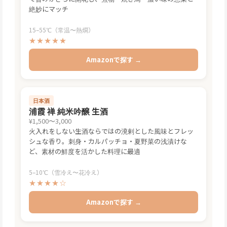
絶妙にマッチ
15–55℃（常温〜熱燗）
★★★★★
Amazonで探す →
日本酒
浦霞 禅 純米吟醸 生酒
¥1,500〜3,000
火入れをしない生酒ならではの溌剌とした風味とフレッ
シュな香り。刺身・カルパッチョ・夏野菜の浅漬けな
ど、素材の鮮度を活かした料理に最適
5–10℃（雪冷え〜花冷え）
★★★★☆
Amazonで探す →