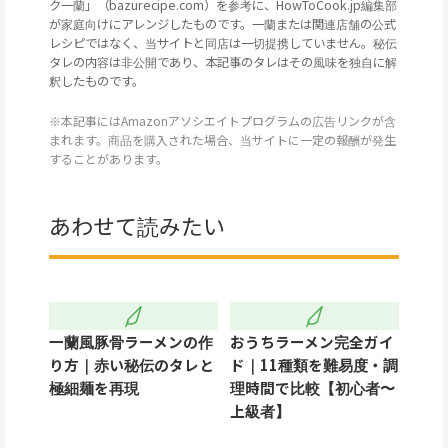
ク一蘭」（bazurecipe.com）を参考に、HowToCook.jp編集部
が家庭向けにアレンジしたものです。一蘭または関連店舗の公式
レシピではなく、当サイトと同店は一切提携していません。秘伝
タレの内容は非公開であり、本記事のタレはその風味を独自に解
釈したものです。
※本記事にはAmazonアソシエイトプログラムの広告リンクが含
まれます。商品を購入された場合、当サイトに一定の報酬が発生
することがあります。
あわせて読みたい
一蘭風豚骨ラーメンの作
おうちラーメン完全ガイ
り方｜赤い秘伝のタレと
ド｜11種類を難易度・調
極細麺を再現
理時間で比較【初心者〜
上級者】