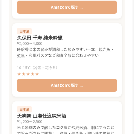
Amazonで探す →
日本酒
久保田 千寿 純米吟醸
¥2,000〜4,000
吟醸香と米の旨みが調和した飲みやすい一本。焼き魚・
煮魚・和風パスタなど和食全般に合わせやすい
10–15℃（冷酒・花冷え）
★★★★★
Amazonで探す →
日本酒
天狗舞 山廃仕込純米酒
¥1,200〜2,500
米と米麹のみで醸したコク豊かな純米酒。燗にすること
で旨みがさらに開花し、煮物・焼き鳥・濃い味の惣菜と