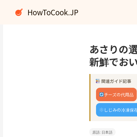
内
HowToCook.JP
容
を
ス
キ
ッ
あさりの
プ
新鮮でお
関連ガイド記事
チーズの代用品
しじみの冷凍保
原語: 日本語