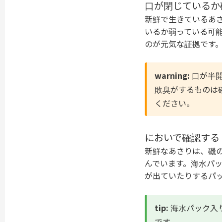
口が閉じているか
新鮮で生きているあ
いるか弱っている可
のが元気な証拠です
warning:
口が半開
敗臭がするものは
ください。
においで確認する
新鮮なあさりは、磯
んでいます。海水パ
が出ていたりするパ
tip:
海水パック入
です。