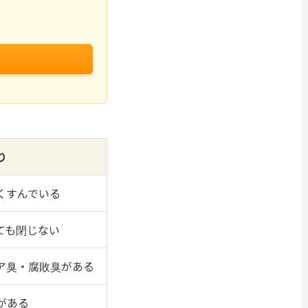
り
くすんでいる
ても閉じない
ア臭・腐敗臭がある
がある