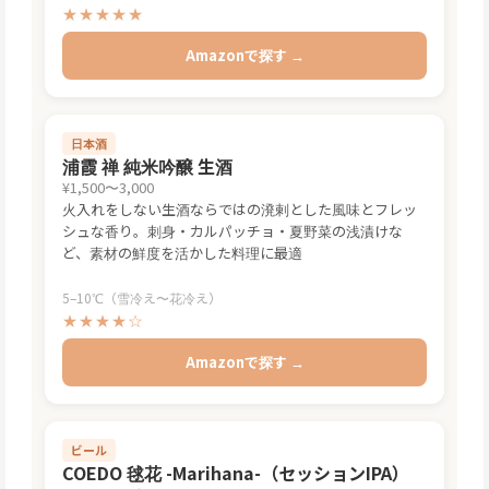
★★★★★
Amazonで探す →
日本酒
浦霞 禅 純米吟醸 生酒
¥1,500〜3,000
火入れをしない生酒ならではの溌剌とした風味とフレッ
シュな香り。刺身・カルパッチョ・夏野菜の浅漬けな
ど、素材の鮮度を活かした料理に最適
5–10℃（雪冷え〜花冷え）
★★★★☆
Amazonで探す →
ビール
COEDO 毬花 -Marihana-（セッションIPA）