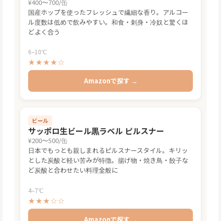
¥400〜700/缶
国産ホップを使ったフレッシュで繊細な香り。アルコー
ル度数は低めで飲みやすい。和食・刺身・冷奴と驚くほ
どよく合う
6–10℃
★★★★☆
Amazonで探す →
ビール
サッポロ生ビール黒ラベル ピルスナー
¥200〜500/缶
日本でもっとも親しまれるピルスナースタイル。キリッ
とした炭酸と軽い苦みが特徴。揚げ物・焼き鳥・餃子な
ど炭酸と合わせたい料理全般に
4–7℃
★★★☆☆
Amazonで探す →