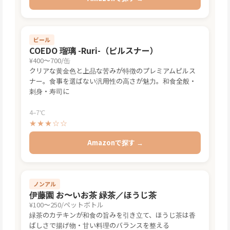
ビール
COEDO 瑠璃 -Ruri-（ピルスナー）
¥400〜700/缶
クリアな黄金色と上品な苦みが特徴のプレミアムピルス
ナー。食事を選ばない汎用性の高さが魅力。和食全般・
刺身・寿司に
4–7℃
★★★☆☆
Amazonで探す →
ノンアル
伊藤園 お〜いお茶 緑茶／ほうじ茶
¥100〜250/ペットボトル
緑茶のカテキンが和食の旨みを引き立て、ほうじ茶は香
ばしさで揚げ物・甘い料理のバランスを整える