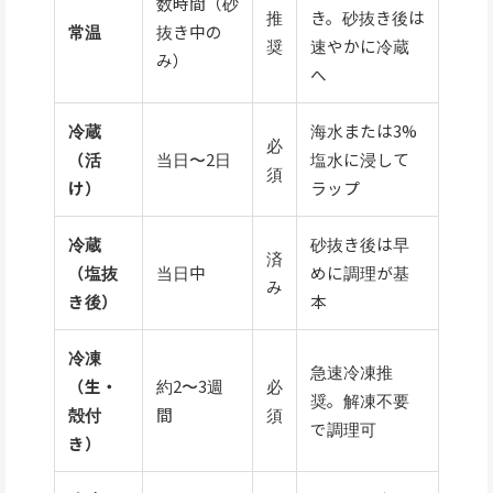
数時間（砂
推
き。砂抜き後は
常温
抜き中の
奨
速やかに冷蔵
み）
へ
冷蔵
海水または3%
必
（活
当日〜2日
塩水に浸して
須
け）
ラップ
冷蔵
砂抜き後は早
済
（塩抜
当日中
めに調理が基
み
き後）
本
冷凍
急速冷凍推
（生・
約2〜3週
必
奨。解凍不要
殻付
間
須
で調理可
き）