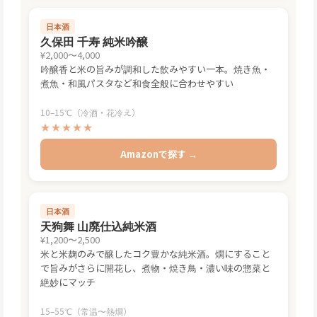
日本酒
久保田 千寿 純米吟醸
¥2,000〜4,000
吟醸香と米の旨みが調和した飲みやすい一本。焼き魚・
煮魚・和風パスタなど和食全般に合わせやすい
10–15℃（冷酒・花冷え）
★★★★★
Amazonで探す →
日本酒
天狗舞 山廃仕込純米酒
¥1,200〜2,500
米と米麹のみで醸したコク豊かな純米酒。燗にすること
で旨みがさらに開花し、煮物・焼き鳥・濃い味の惣菜と
絶妙にマッチ
15–55℃（常温〜熱燗）