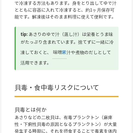
で冷凍する方法もあります。身をとり出してゆで汁
とともに容器に入れて冷凍すると、約1ヶ月保存可
能です。解凍後はそのまま料理に使えて便利です。
tip:
あさりのゆで汁（蒸し汁）は栄養とうま味
がたっぷり含まれています。捨てずに一緒に冷
凍しておくと、
味噌
汁や煮物のだしとして
活用できます。
貝毒・食中毒リスクについて
貝毒とは何か
あさりなどの二枚貝は、有毒プランクトン（麻痺
性・下痢性貝毒の原因となるプランクトン）が大量
発生する時期に、それを摂食することで毒素を体内