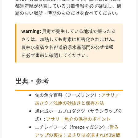
都道府県が発表している貝毒情報を必ず確認し、問
題のない場所・時期のものだけを食べてください。
warning:
貝毒が発生している地域で採ったあ
さりは、加熱しても毒素は無害化されません。
農林水産省や各都道府県水産部門の公式情報
を必ず事前に確認してください。
出典・参考
旬の魚介百科（フーズリンク）:
アサリ／
あさり／浅蜊の砂抜きと保存方法
旭化成ホームプロダクツ（サランラップ公
式）:
アサリ｜魚介の保存のポイント
ニチレイフーズ（freezeマガジン）:
旨み
アップの裏技！あさりは冷凍すれば3週間