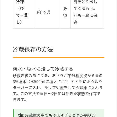
冷凍
身をとり出し
（ゆ
必
て冷凍も可。
約1ヶ月
で・蒸
須
汁も一緒に保
し）
存
冷蔵保存の方法
海水・塩水に浸して冷蔵する
砂抜き後のあさりを、あさりが半分程度浸かる量の
3%塩水（水500mlに塩大さじ1）とともにボウルや
タッパーに入れ、ラップや蓋をして冷蔵庫に入れま
す。この方法で当日〜2日間は活きた状態で保存で
きます。
tip:
冷蔵庫の中でも冷えすぎると貝が弱りま