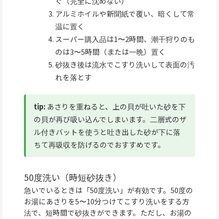
ぐ（完全に沈めない）
アルミホイルや新聞紙で覆い、暗くして常
温に置く
スーパー購入品は1〜2時間、潮干狩りのも
のは3〜5時間（または一晩）置く
砂抜き後は流水でこすり洗いして表面の汚
れを落とす
tip:
あさりを重ねると、上の貝が吐いた砂を下
の貝が再び吸い込んでしまいます。二層式のザ
ル付きバットを使うと吐き出した砂が下に落
ちて再吸収を防げるのでおすすめです。
50度洗い（時短砂抜き）
急いでいるときは「50度洗い」が有効です。50度の
お湯にあさりを5〜10分つけてこすり洗いをする方
法で、短時間で砂抜きができます。ただし、お湯の