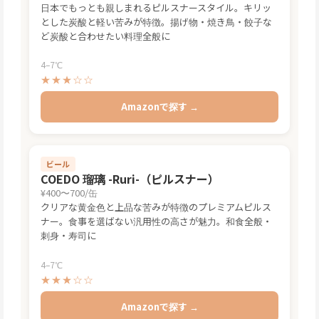
日本でもっとも親しまれるピルスナースタイル。キリッ
とした炭酸と軽い苦みが特徴。揚げ物・焼き鳥・餃子な
ど炭酸と合わせたい料理全般に
4–7℃
★★★☆☆
Amazonで探す →
ビール
COEDO 瑠璃 -Ruri-（ピルスナー）
¥400〜700/缶
クリアな黄金色と上品な苦みが特徴のプレミアムピルス
ナー。食事を選ばない汎用性の高さが魅力。和食全般・
刺身・寿司に
4–7℃
★★★☆☆
Amazonで探す →