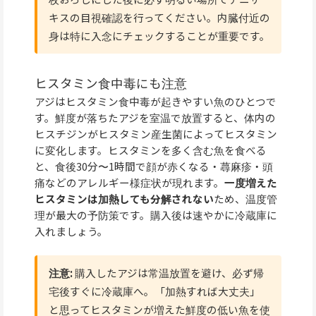
キスの目視確認を行ってください。内臓付近の
身は特に入念にチェックすることが重要です。
ヒスタミン食中毒にも注意
アジはヒスタミン食中毒が起きやすい魚のひとつで
す。鮮度が落ちたアジを室温で放置すると、体内の
ヒスチジンがヒスタミン産生菌によってヒスタミン
に変化します。ヒスタミンを多く含む魚を食べる
と、食後30分〜1時間で顔が赤くなる・蕁麻疹・頭
痛などのアレルギー様症状が現れます。
一度増えた
ヒスタミンは加熱しても分解されない
ため、温度管
理が最大の予防策です。購入後は速やかに冷蔵庫に
入れましょう。
注意:
購入したアジは常温放置を避け、必ず帰
宅後すぐに冷蔵庫へ。「加熱すれば大丈夫」
と思ってヒスタミンが増えた鮮度の低い魚を使