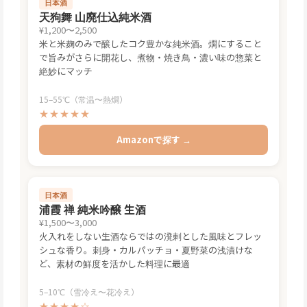
日本酒
天狗舞 山廃仕込純米酒
¥1,200〜2,500
米と米麹のみで醸したコク豊かな純米酒。燗にすること
で旨みがさらに開花し、煮物・焼き鳥・濃い味の惣菜と
絶妙にマッチ
15–55℃（常温〜熱燗）
★★★★★
Amazonで探す →
日本酒
浦霞 禅 純米吟醸 生酒
¥1,500〜3,000
火入れをしない生酒ならではの溌剌とした風味とフレッ
シュな香り。刺身・カルパッチョ・夏野菜の浅漬けな
ど、素材の鮮度を活かした料理に最適
5–10℃（雪冷え〜花冷え）
★★★★☆