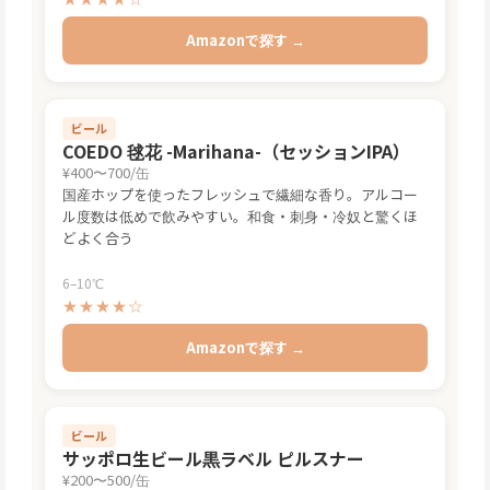
Amazonで探す →
ビール
COEDO 毬花 -Marihana-（セッションIPA）
¥400〜700/缶
国産ホップを使ったフレッシュで繊細な香り。アルコー
ル度数は低めで飲みやすい。和食・刺身・冷奴と驚くほ
どよく合う
6–10℃
★★★★☆
Amazonで探す →
ビール
サッポロ生ビール黒ラベル ピルスナー
¥200〜500/缶