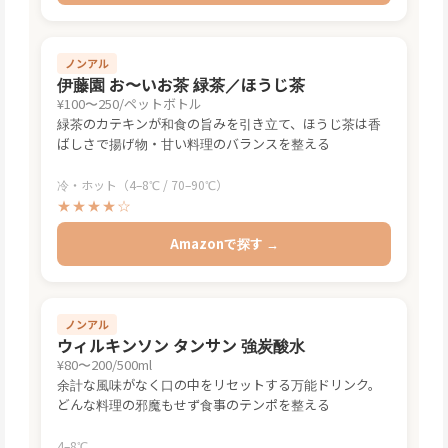
ノンアル
伊藤園 お〜いお茶 緑茶／ほうじ茶
¥100〜250/ペットボトル
緑茶のカテキンが和食の旨みを引き立て、ほうじ茶は香
ばしさで揚げ物・甘い料理のバランスを整える
冷・ホット（4–8℃ / 70–90℃）
★★★★☆
Amazonで探す →
ノンアル
ウィルキンソン タンサン 強炭酸水
¥80〜200/500ml
余計な風味がなく口の中をリセットする万能ドリンク。
どんな料理の邪魔もせず食事のテンポを整える
4–8℃