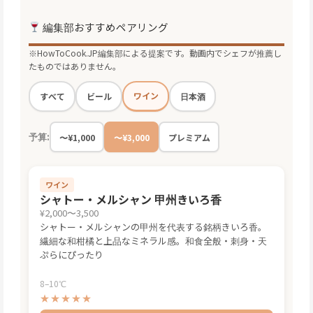
編集部おすすめペアリング
※HowToCook.JP編集部による提案です。動画内でシェフが推薦し
たものではありません。
ワイン
すべて
ビール
日本酒
予算:
〜¥1,000
〜¥3,000
プレミアム
ワイン
シャトー・メルシャン 甲州きいろ香
¥2,000〜3,500
シャトー・メルシャンの甲州を代表する銘柄きいろ香。
繊細な和柑橘と上品なミネラル感。和食全般・刺身・天
ぷらにぴったり
8–10℃
★★★★★