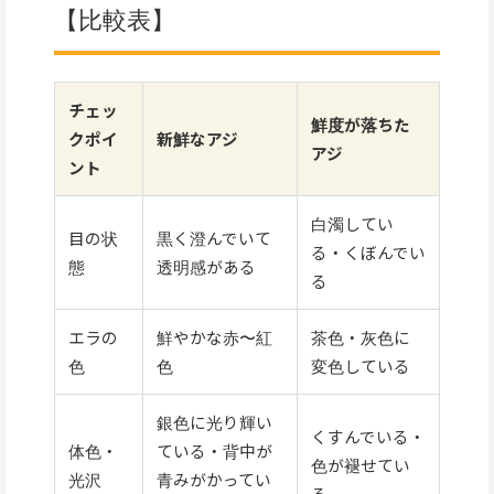
【比較表】
チェッ
鮮度が落ちた
クポイ
新鮮なアジ
アジ
ント
白濁してい
目の状
黒く澄んでいて
る・くぼんでい
態
透明感がある
る
エラの
鮮やかな赤〜紅
茶色・灰色に
色
色
変色している
銀色に光り輝い
くすんでいる・
体色・
ている・背中が
色が褪せてい
光沢
青みがかってい
る