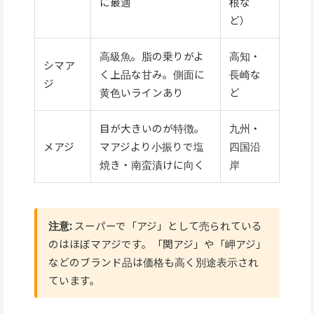
に最適
根な
ど）
高級魚。脂の乗りがよ
高知・
シマア
く上品な甘み。側面に
長崎な
ジ
黄色いラインあり
ど
目が大きいのが特徴。
九州・
メアジ
マアジより小振りで塩
四国沿
焼き・南蛮漬けに向く
岸
注意:
スーパーで「アジ」として売られている
のはほぼマアジです。「関アジ」や「岬アジ」
などのブランド品は価格も高く別途表示され
ています。