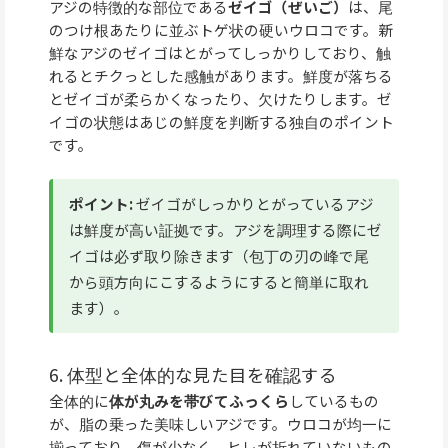
アジの特徴的な部位である
ゼイゴ（ぜいご）
は、尾
のつけ根あたりに並ぶトゲ状の硬いウロコです。新
鮮なアジのゼイゴはとがってしっかりしており、触
れるとチクっとした感触があります。鮮度が落ちる
とゼイゴが柔らかくなったり、欠けたりします。ゼ
イゴの状態はあじの鮮度を判断する独自のポイント
です。
ポイント:
ゼイゴがしっかりとがっているアジ
は鮮度が高い証拠です。アジを調理する際にゼ
イゴは必ず取り除きます（包丁の刃の峰で尾
から頭方向にこするようにすると簡単に取れ
ます）。
6. 体型と全体的な見た目を確認する
全体的に
体が丸みを帯びてふっくら
しているもの
が、脂の乗った美味しいアジです。ウロコが均一に
揃っており、傷が少なく、ヒレが折れていないもの