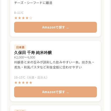
チーズ・シーフードに最適
8–11℃
★★★★☆
Amazonで探す →
日本酒
久保田 千寿 純米吟醸
¥2,000〜4,000
吟醸香と米の旨みが調和した飲みやすい一本。焼き魚・
煮魚・和風パスタなど和食全般に合わせやすい
10–15℃（冷酒・花冷え）
★★★★★
Amazonで探す →