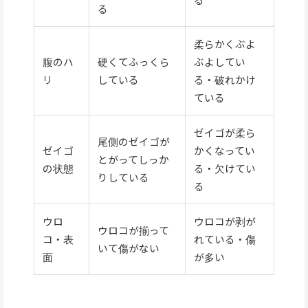
る
柔らかくぶよ
腹のハ
硬くてふっくら
ぶよしてい
リ
している
る・破れかけ
ている
ゼイゴが柔ら
尾側のゼイゴが
ゼイゴ
かくなってい
とがってしっか
の状態
る・欠けてい
りしている
る
ウロ
ウロコが剥が
ウロコが揃って
コ・表
れている・傷
いて傷がない
面
が多い