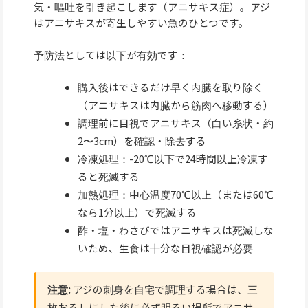
気・嘔吐を引き起こします（アニサキス症）。アジ
はアニサキスが寄生しやすい魚のひとつです。
予防法としては以下が有効です：
購入後はできるだけ早く内臓を取り除く
（アニサキスは内臓から筋肉へ移動する）
調理前に目視でアニサキス（白い糸状・約
2〜3cm）を確認・除去する
冷凍処理：-20℃以下で24時間以上冷凍す
ると死滅する
加熱処理：中心温度70℃以上（または60℃
なら1分以上）で死滅する
酢・塩・わさびではアニサキスは死滅しな
いため、生食は十分な目視確認が必要
注意:
アジの刺身を自宅で調理する場合は、三
枚おろしにした後に必ず明るい場所でアニサ