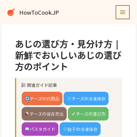
内
容
HowToCook.JP
を
ス
キ
ッ
あじの選び方・見分け方｜
プ
新鮮でおいしいあじの選び
方のポイント
関連ガイド記事
チーズの代用品
チーズの冷凍保存
チーズの保存方法
チーズの選び方
パスタガイド
餃子の冷凍保存