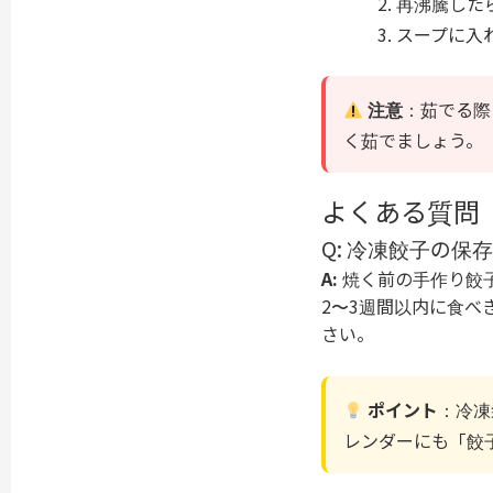
再沸騰した
スープに入
注意
：茹でる際
く茹でましょう。
よくある質問（
Q: 冷凍餃子の
A:
焼く前の手作り餃
2〜3週間以内に食べ
さい。
ポイント
：冷凍
レンダーにも「餃