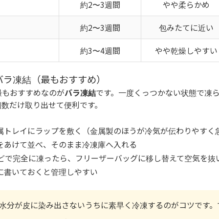
約2〜3週間
やや柔らかめ
約2〜3週間
包みたてに近い
約3〜4週間
やや乾燥しやすい
バラ凍結（最もおすすめ）
最もおすすめなのが
バラ凍結
です。一度くっつかない状態で凍
個数だけ取り出せて便利です。
属トレイにラップを敷く（金属製のほうが冷気が伝わりやすく
をあけて並べ、そのまま冷凍庫へ入れる
ほどで完全に凍ったら、フリーザーバッグに移し替えて空気を抜
に書いておくと管理しやすい
水分が皮に染み出さないうちに素早く冷凍するのがコツです。