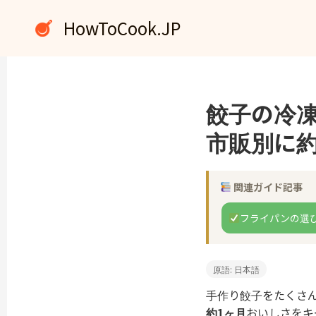
内
HowToCook.JP
容
を
ス
キ
ッ
餃子の冷
プ
市販別に
関連ガイド記事
フライパンの選
原語: 日本語
手作り餃子をたくさ
約1ヶ月
おいしさをキ