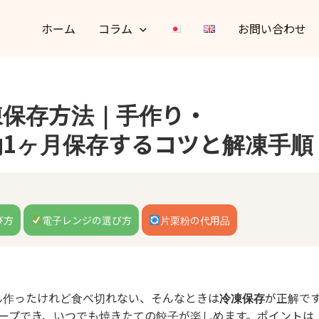
ホーム
コラム
お問い合わせ
凍保存方法｜手作り・
約1ヶ月保存するコツと解凍手順
び方
電子レンジの選び方
片栗粉の代用品
ん作ったけれど食べ切れない、そんなときは
冷凍保存
が正解で
ープでき、いつでも焼きたての餃子が楽しめます。ポイントは