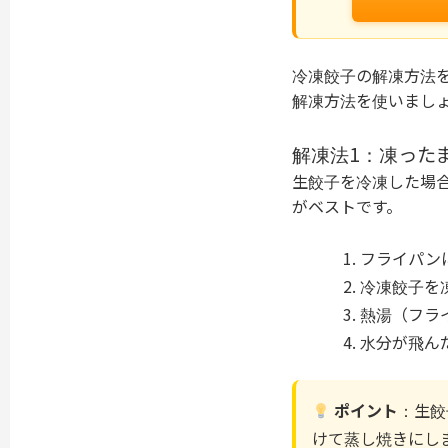
冷凍餃子の解凍方法
解凍方法を使いまし
解凍法1：凍った
生餃子を冷凍した場
がベストです。
フライパン
冷凍餃子を
熱湯（フラ
水分が飛ん
ポイント
：生餃
けて蒸し焼きにし