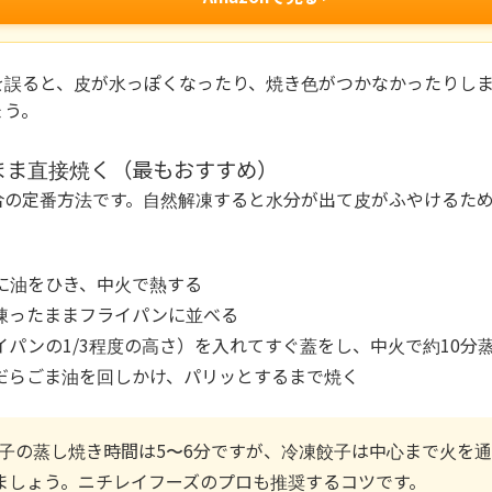
を誤ると、皮が水っぽくなったり、焼き色がつかなかったりし
ょう。
まま直接焼く（最もおすすめ）
合の定番方法です。自然解凍すると水分が出て皮がふやけるた
に油をひき、中火で熱する
凍ったままフライパンに並べる
イパンの1/3程度の高さ）を入れてすぐ蓋をし、中火で約10分
だらごま油を回しかけ、パリッとするまで焼く
子の蒸し焼き時間は5〜6分ですが、冷凍餃子は中心まで火を
ましょう。ニチレイフーズのプロも推奨するコツです。