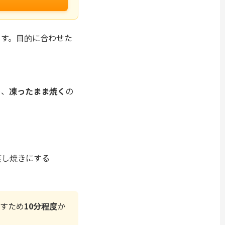
ます。目的に合わせた
め、
凍ったまま焼く
の
蒸し焼きにする
通すため
10分程度
か