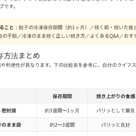
プです。
ること
：餃子の冷凍保存期間（約1ヶ月）／焼く前・焼いた後
結の手順／冷凍のまま焼く正しい焼き方／よくあるQ&A／おす
存方法まとめ
感や利便性が異なります。下の比較表を参考に、自分のライフ
保存期間
焼き上がりの食感
→密封袋
約3週間〜1ヶ月
パリッとして最良
きのまま袋
約2〜3週間
パリッと良好