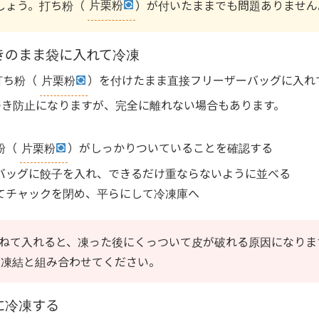
しょう。打ち粉（
片栗粉
）が付いたままでも問題ありません
きのまま袋に入れて冷凍
打ち粉（
片栗粉
）を付けたまま直接フリーザーバッグに入れ
つき防止になりますが、完全に離れない場合もあります。
粉（
片栗粉
）がしっかりついていることを確認する
バッグに餃子を入れ、できるだけ重ならないように並べる
てチャックを閉め、平らにして冷凍庫へ
ねて入れると、凍った後にくっついて皮が破れる原因になりま
ラ凍結と組み合わせてください。
に冷凍する