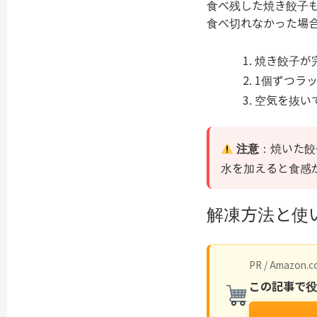
食べ残した焼き餃子
食べ切れなかった場
焼き餃子が
1個ずつラ
空気を抜い
注意
：焼いた餃
水を加えると食感
解凍方法と使
PR / Amazon.co
この記事で