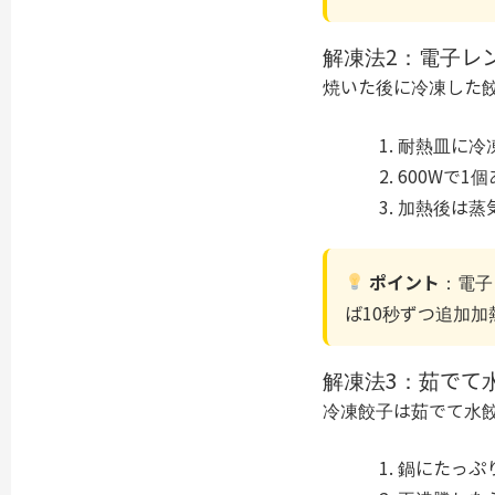
解凍法2：電子レ
焼いた後に冷凍した
耐熱皿に冷
600Wで1
加熱後は蒸
ポイント
：電子
ば10秒ずつ追加
解凍法3：茹でて
冷凍餃子は茹でて水
鍋にたっぷ