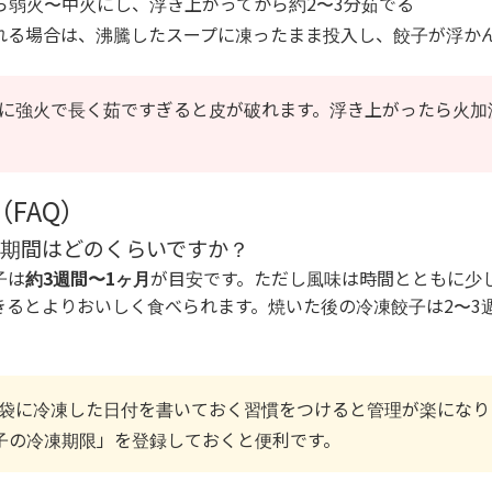
ら弱火〜中火にし、浮き上がってから約2〜3分茹でる
れる場合は、沸騰したスープに凍ったまま投入し、餃子が浮かん
に強火で長く茹ですぎると皮が破れます。浮き上がったら火加
FAQ）
保存期間はどのくらいですか？
子は
約3週間〜1ヶ月
が目安です。ただし風味は時間とともに少
きるとよりおいしく食べられます。焼いた後の冷凍餃子は2〜3
袋に冷凍した日付を書いておく習慣をつけると管理が楽になり
子の冷凍期限」を登録しておくと便利です。