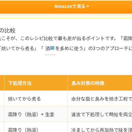
Amazonで見る >
の比較
法こそが、このレシピ比較で最も差が出るポイントです。「霜
「焼いてから煮る」「
酒
を多めに使う」の3つのアプローチ
下処理方法
臭み対策の特徴
焼いてから煮る
余分な脂と臭みを焼き工程
霜降り（熱湯）+ 生姜
速攻で下処理して時短を両
霜降り（熱湯）
冷ましてから再加熱で味を