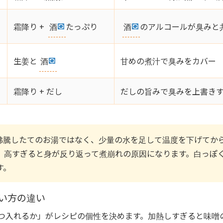
霜降り +
酒
たっぷり
酒
のアルコールが臭みと
生姜と
酒
甘めの煮汁で臭みをカバー
霜降り + だし
だしの旨みで臭みを上書き
 沸騰したてのお湯ではなく、少量の水を足して温度を下げてから
で、高すぎると身が反り返って煮崩れの原因になります。白っぽ
す。
い方の違い
つ入れるか」がレシピの個性を決めます。加熱しすぎると味噌