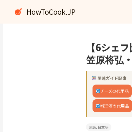
内
HowToCook.JP
容
を
ス
キ
ッ
【6シェ
プ
笠原将弘・
関連ガイド記事
チーズの代用品
料理酒の代用品
原語: 日本語