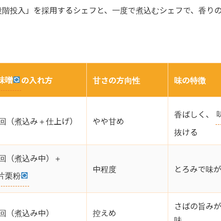
段階投入」を採用するシェフと、一度で煮込むシェフで、香り
味噌
の入れ方
甘さの方向性
味の特徴
香ばしく、
2回（煮込み＋仕上げ）
やや甘め
抜ける
1回（煮込み中）＋
中程度
とろみで味
片栗粉
さばの旨み
1回（煮込み中）
控えめ
味