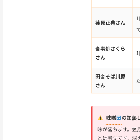
荏原正典さん
食事処さくら
さん
田舎そば川原
さん
味噌
の加熱
味が落ちます。笠
とは煮立てず、弱