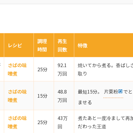
調理
再生
レシピ
特徴
時間
回数
否
さばの味
92.1
焼いてから煮る。香ばし
25分
噌煮
万回
取り
最短15分。
片栗粉
でと
さばの味
48.8
15分
噌煮
万回
ませる
さばの味
43万
煮たあと一度冷まして再
25分
噌煮
回
だわった王道