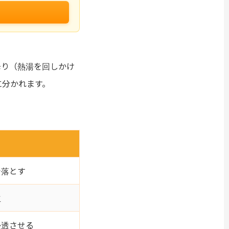
降り（熱湯を回しかけ
に分かれます。
で落とす
立
浸透させる