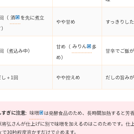
1回（
酒
を先に煮立
やや甘め
すっきりし
て）
甘め（
みりん
多
1回（煮込み中）
甘辛でご飯
め）
だし＋1回
やや控えめ
だしの旨み
しすぎに注意
:
味噌
は発酵食品のため、長時間加熱すると芳
原将弘さんが仕上げに別で味噌を加えるのはこのためです。仕
火で30秒程度溶かすだけで止めます。