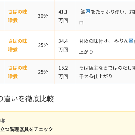
酒
をたっぷり使い、霜
さばの味
41.1
30分
噌煮
万回
ロ
甘めの味付け。
みりん
さばの味
34.4
25分
噌煮
万回
上がり
さばの味
15.2
そば店主ならではのだし
25分
噌煮
万回
干せる仕上がり
の違いを徹底比較
.jp
役立つ調理器具をチェック