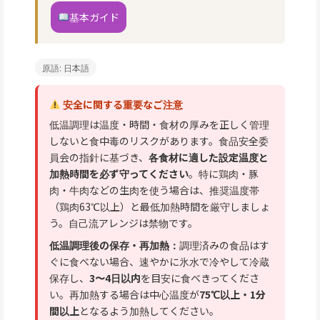
基本ガイド
原語: 日本語
安全に関する重要なご注意
低温調理は温度・時間・食材の厚みを正しく管理
しないと食中毒のリスクがあります。食品安全委
員会の指針に基づき、
各食材に適した設定温度と
加熱時間を必ず守ってください
。特に鶏肉・豚
肉・牛肉などの生肉を使う場合は、推奨温度帯
（鶏肉63℃以上）と最低加熱時間を厳守しましょ
う。自己流アレンジは禁物です。
低温調理後の保存・再加熱：
調理済みの食品はす
ぐに食べない場合、速やかに氷水で冷やして冷蔵
保存し、
3〜4日以内
を目安に食べきってくださ
い。再加熱する場合は中心温度が
75℃以上・1分
間以上
となるよう加熱してください。