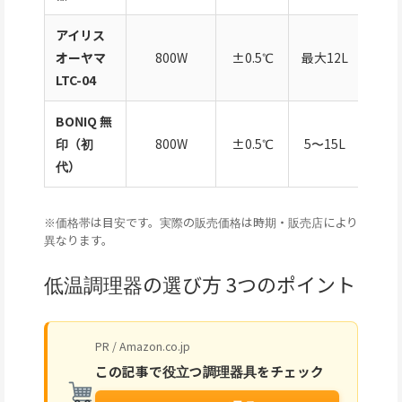
アイリス
オーヤマ
800W
±0.5℃
最大12L
LTC-04
BONIQ 無
印（初
800W
±0.5℃
5〜15L
ア
代）
※価格帯は目安です。実際の販売価格は時期・販売店により
異なります。
低温調理器の選び方 3つのポイント
PR / Amazon.co.jp
この記事で役立つ調理器具をチェック