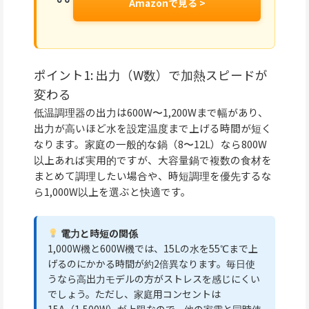
Amazonで見る >
ポイント1: 出力（W数）で加熱スピードが
変わる
低温調理器の出力は600W〜1,200Wまで幅があり、
出力が高いほど水を設定温度まで上げる時間が短く
なります。家庭の一般的な鍋（8〜12L）なら800W
以上あれば実用的ですが、大容量鍋で複数の食材を
まとめて調理したい場合や、時短調理を優先するな
ら1,000W以上を選ぶと快適です。
電力と時短の関係
1,000W機と600W機では、15Lの水を55℃まで上
げるのにかかる時間が約2倍異なります。毎日使
うなら高出力モデルの方がストレスを感じにくい
でしょう。ただし、家庭用コンセントは
15A（1,500W）が上限なので、他の家電と同時使