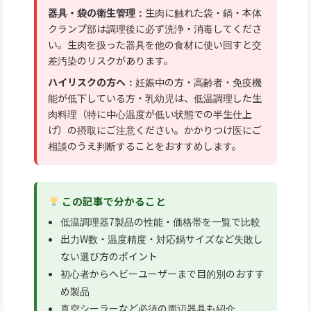
器具・袋の衛生管理：
生肉に触れた袋・鍋・本体
クランプ部は調理後に必ず洗浄・消毒してくださ
い。生肉を扱った器具を他の食材に使い回すと交
差汚染のリスクがあります。
ハイリスクの方へ：
妊娠中の方・高齢者・免疫機
能が低下している方・乳幼児は、低温調理した生
肉料理（特に中心温度が低い状態での半生仕上
げ）の摂取にご注意ください。かかりつけ医にご
相談のうえ判断することをおすすめします。
この記事で分かること
低温調理器7製品の性能・価格帯を一覧で比較
出力W数・温度精度・対応鍋サイズなど失敗し
ない選び方のポイント
初心者からヘビーユーザーまで目的別のおすす
め製品
真空シーラーなど必須の周辺器具も紹介