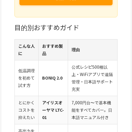
目的別おすすめガイド
こんな人
おすすめ製
理由
に
品
公式レシピ500種以
低温調理
上・WiFiアプリで遠隔
を初めて
BONIQ 2.0
管理・日本語サポート
試す方
充実
とにかく
アイリスオ
7,000円台〜で基本機
コストを
ーヤマ LTC-
能をすべてカバー。日
抑えたい
01
本語マニュアル付き
高出力を