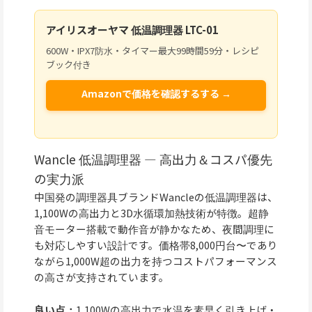
アイリスオーヤマ 低温調理器 LTC-01
600W・IPX7防水・タイマー最大99時間59分・レシピ
ブック付き
Amazonで価格を確認するする →
Wancle 低温調理器 — 高出力＆コスパ優先
の実力派
中国発の調理器具ブランドWancleの低温調理器は、
1,100Wの高出力と3D水循環加熱技術が特徴。超静
音モーター搭載で動作音が静かなため、夜間調理に
も対応しやすい設計です。価格帯8,000円台〜であり
ながら1,000W超の出力を持つコストパフォーマンス
の高さが支持されています。
良い点：
1,100Wの高出力で水温を素早く引き上げ・