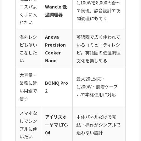
1,100Wを8,000円台〜
コスパよ
Wancle 低
で実現。静音設計で夜
く手に入
温調理器
間調理にも向く
れたい
海外レシ
Anova
英語圏で広く使われて
ピも使い
Precision
いるコミュニティレシ
こなした
Cooker
ピ。英語圏の低温調理
い
Nano
文化を楽しめる
大容量・
最大20L対応・
業務に近
BONIQ Pro
1,200W・脱着ケーブ
い用途で
2
ルで本格使用に対応
使う
スマホな
アイリスオ
本体パネルだけで完
しでシン
ーヤマ LTC-
結・操作がシンプルで
プルに使
04
迷わない設計
いたい