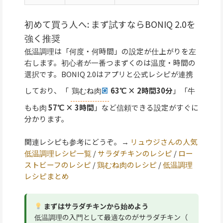
初めて買う人へ: まず試すならBONIQ 2.0を
強く推奨
低温調理は「何度・何時間」の設定が仕上がりを左
右します。初心者が一番つまずくのは温度・時間の
選択です。BONIQ 2.0はアプリと公式レシピが連携
しており、「
鶏むね肉
63℃ × 2時間30分
」「牛
もも肉
57℃ × 3時間
」など信頼できる設定がすぐに
分かります。
関連レシピも参考にどうぞ。→
リュウジさんの人気
低温調理レシピ一覧
/
サラダチキンのレシピ
/
ロー
ストビーフのレシピ
/
鶏むね肉のレシピ
/
低温調理
レシピまとめ
まずはサラダチキンから始めよう
低温調理の入門として最適なのがサラダチキン（