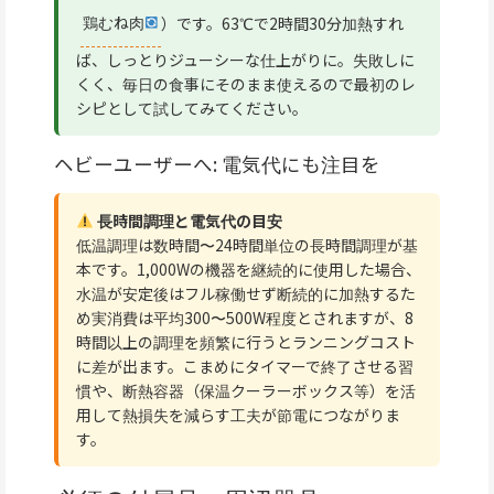
鶏むね肉
）です。63℃で2時間30分加熱すれ
ば、しっとりジューシーな仕上がりに。失敗しに
くく、毎日の食事にそのまま使えるので最初のレ
シピとして試してみてください。
ヘビーユーザーへ: 電気代にも注目を
長時間調理と電気代の目安
低温調理は数時間〜24時間単位の長時間調理が基
本です。1,000Wの機器を継続的に使用した場合、
水温が安定後はフル稼働せず断続的に加熱するた
め実消費は平均300〜500W程度とされますが、8
時間以上の調理を頻繁に行うとランニングコスト
に差が出ます。こまめにタイマーで終了させる習
慣や、断熱容器（保温クーラーボックス等）を活
用して熱損失を減らす工夫が節電につながりま
す。