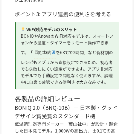
ポイント3: アプリ連携の便利さを考える
WiFi対応モデルのメリット
BONIQやAnovaのWiFi対応モデルは、スマートフ
ォンから温度・タイマーをリモート操作できま
す。「
鶏むね肉
を63℃で2時間」など食材別の
レシピもアプリから直接設定できるため、初心者
でも失敗しにくい設定ができます。アプリ非対応
モデルでも手動設定で問題なく使えますが、調理
中に自席で確認できる便利さは大きな差です。
各製品の詳細レビュー
BONIQ 2.0（BNQ-10B）— 日本製・グッド
デザイン賞受賞のスタンダード機
低温調理器専門メーカー「葉山社中」が設計・製造
した日本発モデル。1,000Wの高出力、±0.1℃の高