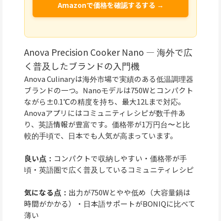
Amazonで価格を確認するする →
Anova Precision Cooker Nano — 海外で広
く普及したブランドの入門機
Anova Culinaryは海外市場で実績のある低温調理器
ブランドの一つ。Nanoモデルは750Wとコンパクト
ながら±0.1℃の精度を持ち、最大12Lまで対応。
Anovaアプリにはコミュニティレシピが数千件あ
り、英語情報が豊富です。価格帯が1万円台〜と比
較的手頃で、日本でも人気が高まっています。
良い点：
コンパクトで収納しやすい・価格帯が手
頃・英語圏で広く普及しているコミュニティレシピ
気になる点：
出力が750Wとやや低め（大容量鍋は
時間がかかる）・日本語サポートがBONIQに比べて
薄い