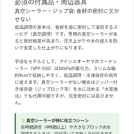
必須の付属品・周辺器具
真空シーラー・ジップ袋: 食材の密封に欠か
せない
低温調理の基本は、食材を袋に密封して湯煎するス
ービデ（真空調理）です。専用の真空シーラーがあ
ると密封精度が高まり、浮き上がりや水の侵入を防
いで安定した仕上がりになります。
手頃なモデルとして、アイリスオーヤマのフードシ
ーラー（VPF-S50）は50kPaの吸引力、スリムな幅
約9cmで収納しやすく、低温調理・冷凍保存の両方
に使えます。真空シーラーがない場合はジッパー付
き保存袋（ジップロック等）を水に沈める「水置換
法」でも代用可能ですが、完全密封には及びませ
ん。
真空シーラーが特に役立つシーン
長時間調理（4時間以上）や大きなブロック肉を
調理するときは、袋が浮いて加熱ムラが起きやす