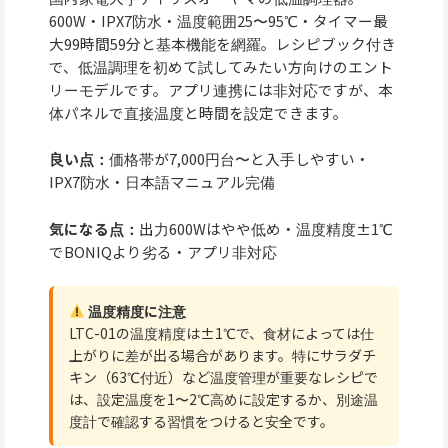
600W・IPX7防水・温度範囲25〜95℃・タイマー最
大99時間59分と基本機能を網羅。レシピブック付き
で、低温調理を初めて試してみたい方向けのエント
リーモデルです。アプリ連携には非対応ですが、本
体パネルで直接温度と時間を設定できます。
良い点：
価格帯が7,000円台〜と入手しやすい・
IPX7防水・日本語マニュアル完備
気になる点：
出力600Wはやや低め・温度精度±1℃
でBONIQより劣る・アプリ非対応
温度精度に注意
LTC-01の温度精度は±1℃で、食材によっては仕
上がりに差が出る場合があります。特にサラダチ
キン（63℃付近）など温度管理が重要なレシピで
は、設定温度を1〜2℃高めに設定するか、別途温
度計で確認する習慣をつけると安全です。