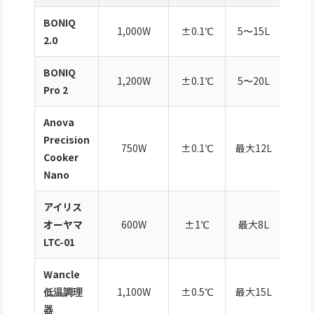
BONIQ
Wi
1,000W
±0.1℃
5〜15L
2.0
BONIQ
Wi
1,200W
±0.1℃
5〜20L
Pro 2
Anova
Precision
750W
±0.1℃
最大12L
Blue
Cooker
Nano
アイリス
オーヤマ
600W
±1℃
最大8L
LTC-01
Wancle
低温調理
1,100W
±0.5℃
最大15L
器