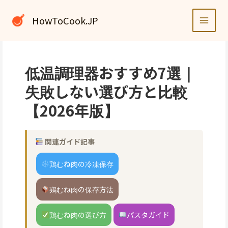
内
容
HowToCook.JP
を
ス
キ
ッ
低温調理器おすすめ7選｜
プ
失敗しない選び方と比較
【2026年版】
関連ガイド記事
鶏むね肉の冷凍保存
鶏むね肉の保存方法
鶏むね肉の選び方
パスタガイド