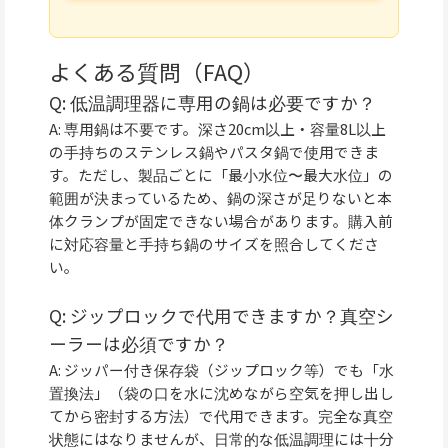
よくある質問（FAQ）
Q: 低温調理器に専用の鍋は必要ですか？
A: 専用鍋は不要です。深さ20cm以上・容量8L以上
の手持ちのステンレス鍋やパスタ鍋で使用できま
す。ただし、製品ごとに「最小水位〜最大水位」の
範囲が決まっているため、鍋の深さが足りないと本
体クランプが固定できない場合があります。購入前
に対応容量と手持ち鍋のサイズを照合してくださ
い。
Q: ジップロックで代用できますか？真空シ
ーラーは必須ですか？
A: ジッパー付き保存袋（ジップロック等）でも「水
置換法」（袋の口を水に沈めながら空気を押し出し
てから密封する方法）で代用できます。完全な真空
状態にはなりませんが、日常的な低温調理には十分