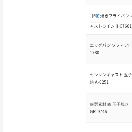
卵
焼きフライパン 
ャストライン IHC7661
エッグパン ソフィアII
1780
センレンキャスト 玉子
焼 A-0251
厳選素材 鉄 玉子焼き
GR-9746