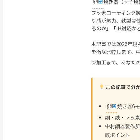
卵
焼き器（玉子焼
フッ素コーティング
り感が魅力、鉄製は
るのか」「IH対応か
本記事では2026年
を徹底比較します。中
ン加工まで、あなた
この記事で分
卵
焼き器6
銅・鉄・フッ素
中村銅器製作所
較ポイント