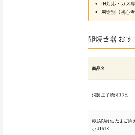
IH対応・ガス
用途別（初心者
卵焼き器 おす
商品名
銅製 玉子焼鍋 13長
極JAPAN 鉄 たまご焼
小 J1613