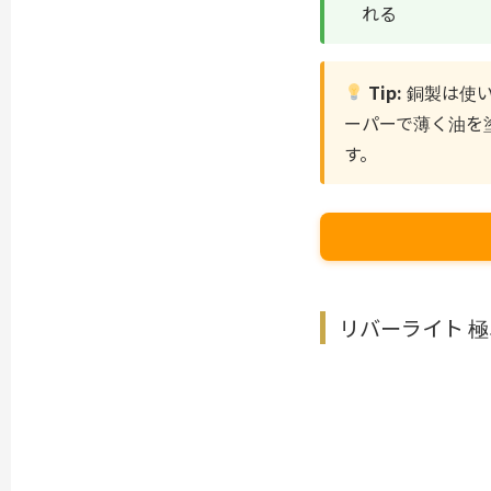
れる
Tip:
銅製は使い
ーパーで薄く油を
す。
リバーライト 極JA