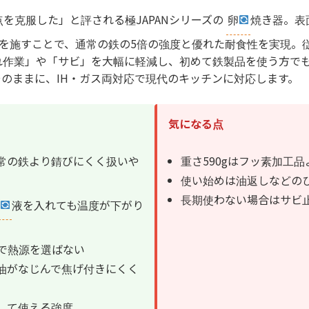
を克服した」と評される極JAPANシリーズの
卵
焼き器。表
）を施すことで、通常の鉄の5倍の強度と優れた耐食性を実現。
れ作業」や「サビ」を大幅に軽減し、初めて鉄製品を使う方で
のままに、IH・ガス両対応で現代のキッチンに対応します。
気になる点
常の鉄より錆びにくく扱いや
重さ590gはフッ素加工
使い始めは油返しなどの
長期使わない場合はサビ
液を入れても温度が下がり
応で熱源を選ばない
油がなじんで焦げ付きにくく
して使える強度