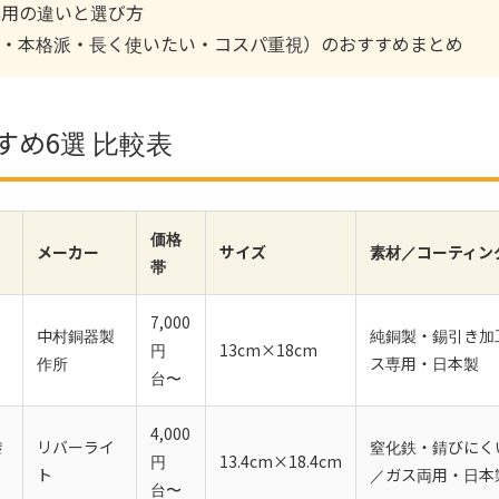
専用の違いと選び方
・本格派・長く使いたい・コスパ重視）のおすすめまとめ
すめ6選 比較表
価格
メーカー
サイズ
素材／コーティン
帯
7,000
中村銅器製
純銅製・錫引き加
円
13cm×18cm
作所
ス専用・日本製
台〜
4,000
き
リバーライ
窒化鉄・錆びにくい
円
13.4cm×18.4cm
ト
／ガス両用・日本
台〜