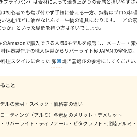
きフライパン）は素材によって焼き上がりの食感と扱いやすさ
製は初心者でも焦げ付かず手軽に使える一方、銅製はプロの料
使い込むほどに油がなじんで一生物の道具になります。「どの
どうか」といった疑問を持つ方は多いでしょう。
現在のAmazonで購入できる人気6モデルを厳選し、メーカー・
村銅器製作所の職人銅製からリバーライト極JAPANの窒化鉄
の料理スタイルに合った
卵
焼き器選びの参考にしてください
かること
モデルの素材・スペック・価格帯の違い
コーティング（アルミ）各素材のメリット・デメリット
・リバーライト・ティファール・ビタクラフト・北陸アルミ・