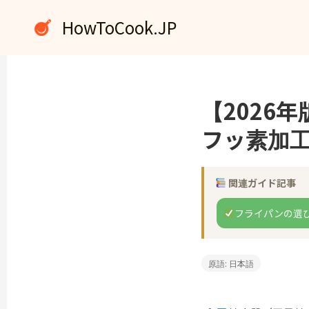
内
HowToCook.JP
容
を
ス
キ
ッ
【2026
プ
フッ素加
関連ガイド記事
フライパンの選
原語: 日本語