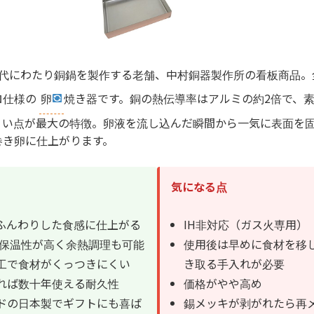
4代にわたり銅鍋を製作する老舗、中村銅器製作所の看板商品。
ロ仕様の
卵
焼き器です。銅の熱伝導率はアルミの約2倍で、
くい点が最大の特徴。卵液を流し込んだ瞬間から一気に表面を
巻き卵に仕上がります。
気になる点
ふんわりした食感に仕上がる
IH非対応（ガス火専用）
で保温性が高く余熱調理も可能
使用後は早めに食材を移
工で食材がくっつきにくい
き取る手入れが必要
れば数十年使える耐久性
価格がやや高め
ドの日本製でギフトにも喜ば
錫メッキが剥がれたら再