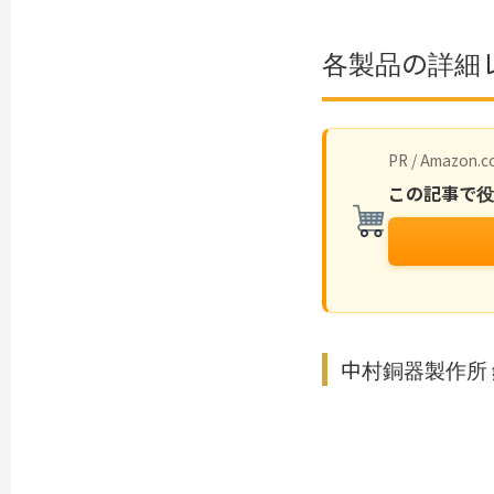
各製品の詳細
PR / Amazon.co
この記事で
中村銅器製作所 