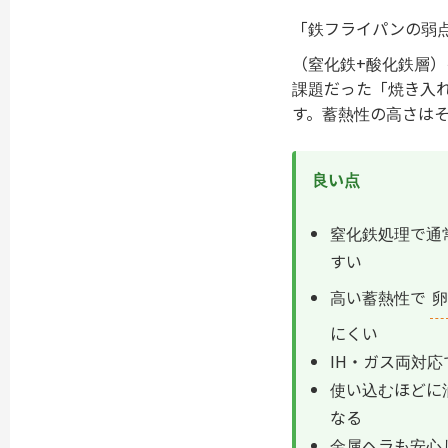
「鉄フライパンの弱点
（窒化鉄+酸化鉄層
課題だった「焼き入
す。蓄熱性の高さはそ
良い点
窒化鉄処理で通
すい
高い蓄熱性で
卵
にくい
IH・ガス両対
使い込むほどに
なる
金属ヘラも安心