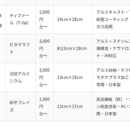
2,000
アルミキャスト・
キ
ティファー
円
14cm×18cm
樹脂コーティング・
ル（T-fal）
8
台〜
ガス両用
3,000
アルミ＋ステンレ
ビタクラフ
円
約13cm×18cm
層構造・ナヴァロ
ト
台〜
ト・IH対応
3,000
アルミ鋳物・テフ
北陸アルミ
円
13cm×19cm
ラチナプラス加工
ニウム
台〜
専用・日本製
1,000
黒皮鋼板（鉄）・
和平フレイ
円
12cm×17cm
ン樹脂塗装・IH／
ズ
台〜
用・日本製