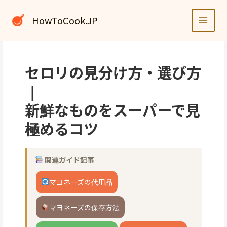
内
容
HowToCook.JP
を
ス
キ
ッ
セロリの見分け方・選び方
プ
｜
新鮮なものをスーパーで見
極めるコツ
関連ガイド記事
マヨネーズの代用品
マヨネーズの保存方法