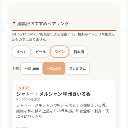
あります。
編集部おすすめペアリング
※HowToCook.JP編集部による提案です。動画内でシェフが推薦し
たものではありません。
ワイン
すべて
ビール
日本酒
予算:
〜¥1,000
〜¥3,000
プレミアム
ワイン
シャトー・メルシャン 甲州きいろ香
¥2,000〜3,500
シャトー・メルシャンの甲州を代表する銘柄きいろ香。
繊細な和柑橘と上品なミネラル感。和食全般・刺身・天
ぷらにぴったり