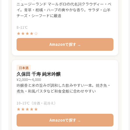
クラウディー・ベイ ソーヴィニヨン・ブラン
¥3,000〜4,000
ニュージーランド マールボロの代名詞クラウディー・ベ
イ。青草・柑橘・ハーブの爽やかな香り。サラダ・山羊
チーズ・シーフードに最適
8–11℃
★★★★☆
Amazonで探す →
日本酒
久保田 千寿 純米吟醸
¥2,000〜4,000
吟醸香と米の旨みが調和した飲みやすい一本。焼き魚・
煮魚・和風パスタなど和食全般に合わせやすい
10–15℃（冷酒・花冷え）
★★★★★