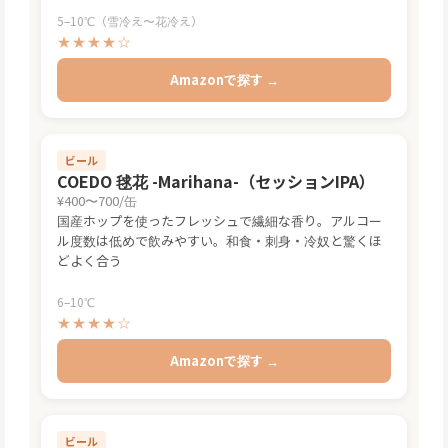
ど、素材の鮮度を活かした料理に最適
5–10℃（雪冷え〜花冷え）
★★★★☆
Amazonで探す →
ビール
COEDO 毬花 -Marihana-（セッションIPA）
¥400〜700/缶
国産ホップを使ったフレッシュで繊細な香り。アルコー
ル度数は低めで飲みやすい。和食・刺身・冷奴と驚くほ
どよく合う
6–10℃
★★★★☆
Amazonで探す →