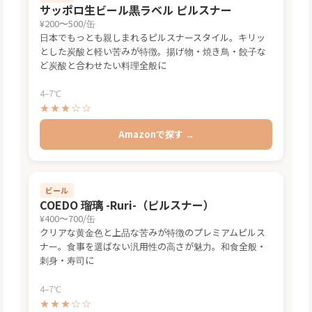
ビール
サッポロ生ビール黒ラベル ピルスナー
¥200〜500/缶
日本でもっとも親しまれるピルスナースタイル。キリッ
とした炭酸と軽い苦みが特徴。揚げ物・焼き鳥・餃子な
ど炭酸と合わせたい料理全般に
4–7℃
★★★☆☆
Amazonで探す →
ビール
COEDO 瑠璃 -Ruri-（ピルスナー）
¥400〜700/缶
クリアな黄金色と上品な苦みが特徴のプレミアムピルス
ナー。食事を選ばない汎用性の高さが魅力。和食全般・
刺身・寿司に