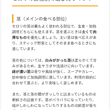
茎（メインの食べる部位）
セロリの茎は最もよく使われる部位で、生食・加熱
調理どちらにも使えます。茎を選ぶときは
太くて肉
厚なもの
を優先しましょう。太い茎は食べ応えがあ
り、スティック野菜としてそのまま食べるときにも
適しています。
茎の色については、
白みがかった茎
は柔らかくて甘
みがあるため、生サラダや浅漬けに向いています。
緑が濃い茎
は香りや風味が強く、スープやカレー、
炒め物など加熱調理に適しています。料理の目的に
合わせて選ぶと、より美味しく楽しめます。
また、茎と茎の間がぎっしりと詰まっているものは
新鮮さの証拠です。茎がバラバラになっていたり、
端がしわしわになっていたりするものは鮮度が落ち