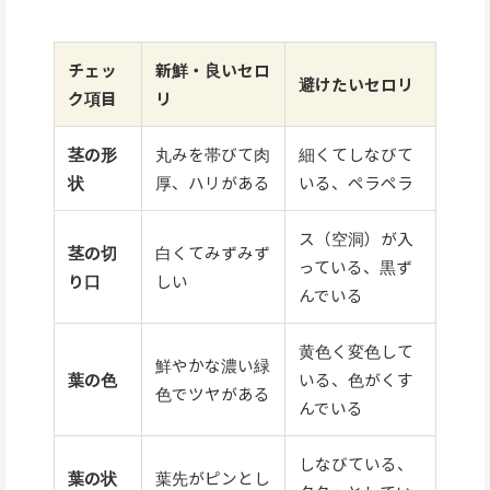
チェッ
新鮮・良いセロ
避けたいセロリ
ク項目
リ
茎の形
丸みを帯びて肉
細くてしなびて
状
厚、ハリがある
いる、ペラペラ
ス（空洞）が入
茎の切
白くてみずみず
っている、黒ず
り口
しい
んでいる
黄色く変色して
鮮やかな濃い緑
葉の色
いる、色がくす
色でツヤがある
んでいる
しなびている、
葉の状
葉先がピンとし