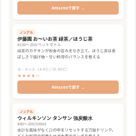
4–7℃
★★★☆☆
Amazonで探す →
ノンアル
伊藤園 お〜いお茶 緑茶／ほうじ茶
¥100〜250/ペットボトル
緑茶のカテキンが和食の旨みを引き立て、ほうじ茶は香
ばしさで揚げ物・甘い料理のバランスを整える
冷・ホット（4–8℃ / 70–90℃）
★★★★☆
Amazonで探す →
ノンアル
ウィルキンソン タンサン 強炭酸水
¥80〜200/500ml