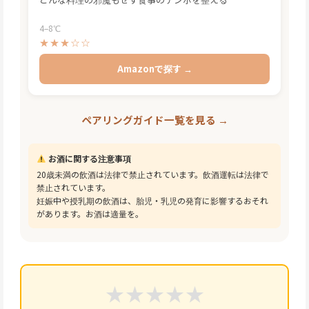
余計な風味がなく口の中をリセットする万能ドリンク。
どんな料理の邪魔もせず食事のテンポを整える
4–8℃
★★★☆☆
Amazonで探す →
ペアリングガイド一覧を見る →
お酒に関する注意事項
20歳未満の飲酒は法律で禁止されています。飲酒運転は法律で
禁止されています。
妊娠中や授乳期の飲酒は、胎児・乳児の発育に影響するおそれ
があります。お酒は適量を。