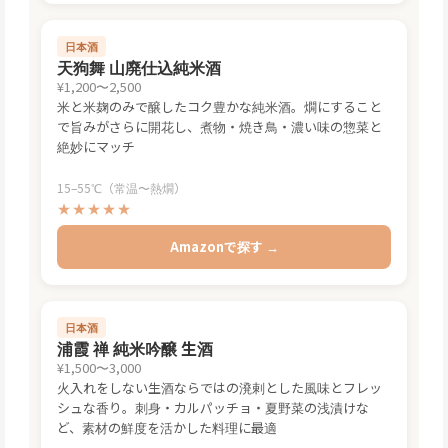
Amazonで探す →
日本酒
天狗舞 山廃仕込純米酒
¥1,200〜2,500
米と米麹のみで醸したコク豊かな純米酒。燗にすること
で旨みがさらに開花し、煮物・焼き鳥・濃い味の惣菜と
絶妙にマッチ
15–55℃（常温〜熱燗）
★★★★★
Amazonで探す →
日本酒
浦霞 禅 純米吟醸 生酒
¥1,500〜3,000
火入れをしない生酒ならではの溌剌とした風味とフレッ
シュな香り。刺身・カルパッチョ・夏野菜の浅漬けな