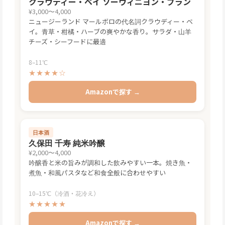
クラウディー・ベイ ソーヴィニヨン・ブラン
¥3,000〜4,000
ニュージーランド マールボロの代名詞クラウディー・ベ
イ。青草・柑橘・ハーブの爽やかな香り。サラダ・山羊
チーズ・シーフードに最適
8–11℃
★★★★☆
Amazonで探す →
日本酒
久保田 千寿 純米吟醸
¥2,000〜4,000
吟醸香と米の旨みが調和した飲みやすい一本。焼き魚・
煮魚・和風パスタなど和食全般に合わせやすい
10–15℃（冷酒・花冷え）
★★★★★
Amazonで探す →