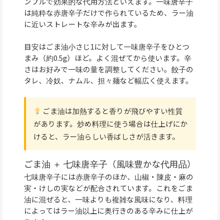
ンプルで効果的な代用方法といえます。一味唐辛子
は純粋な赤唐辛子だけで作られているため、ラー油
に近いストレートな辛みが出ます。
目安はごま油小さじ1に対して一味唐辛子をひとつ
まみ（約0.5g）ほど。よく混ぜてから使います。辛
さはお好みで一味の量を調整してください。餃子の
タレ、冷奴、ナムル、担々麺など幅広く使えます。
ごま油は加熱すると香りが飛びやすい性質
があります。炒め料理に使う場合は仕上げにか
けると、ラー油らしい香ばしさが活きます。
ごま油 ＋ 七味唐辛子（風味豊かな代用品）
七味唐辛子には赤唐辛子のほか、山椒・陳皮・麻の
実・けしの実などが配合されています。これをごま
油に混ぜると、一味よりも複雑な風味になり、料理
によってはラー油以上に奥行きのある辛みに仕上が