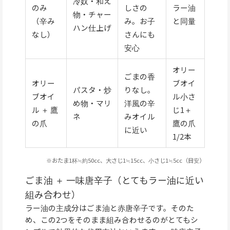
冷奴・和え
のみ
しさの
ラー油
物・チャー
（辛み
み。お子
と同量
ハン仕上げ
なし）
さんにも
安心
オリー
ごまの香
オリー
ブオイ
パスタ・炒
りなし。
ブオイ
ル小さ
め物・マリ
洋風の辛
ル ＋ 鷹
じ1＋
ネ
みオイル
の爪
鷹の爪
に近い
1/2本
※おたま1杯≒約50cc、大さじ1≒15cc、小さじ1≒5cc（目安）
ごま油 ＋ 一味唐辛子（とてもラー油に近い
組み合わせ）
ラー油の主成分はごま油と赤唐辛子です。そのた
め、この2つをそのまま組み合わせるのがとてもシ