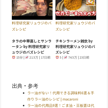
料理研究家リュウジのバ
料理研究家リュウジのバ
ズレシピ
ズレシピ
タラの中華蒸しとサンラ
チキンラーメン雑炊 by
ータン by 料理研究家リ
料理研究家リュウジのバ
ュウジのバズレシピ
ズレシピ
15分 |
21.5万 | 17日前
5 |
74.5万 | 23日前
出典・参考
ラー油がない！代用できる調味料6選＆手
作りラー油のレシピ | macaroni
ラー油の代用品9選！ごま油・豆板醤は代