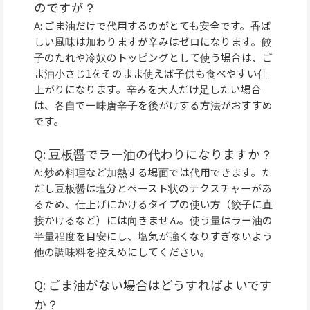
のですが？
A: ごま油だけで代用するのがとても安全です。香ば
しい風味は加わりますが辛みはゼロになります。餃
子のたれや冷奴のトッピングとして使う場合は、ご
ま油小さじ1をそのまま使えば子供も食べやすい仕
上がりになります。辛みを大人だけ足したい場合
は、各自で一味唐辛子を後がけする方法がおすすめ
です。
Q: 豆板醤でラー油の代わりになりますか？
A: 炒め料理など加熱する場面では代用できます。た
だし豆板醤は塩分とペースト状のテクスチャーがあ
るため、仕上げにかけるタイプの使い方（餃子に直
接かけるなど）には向きません。使う量はラー油の
半量程度を目安にし、塩気が強くなりすぎないよう
他の調味料を控えめにしてください。
Q: ごま油がない場合はどうすればよいです
か？