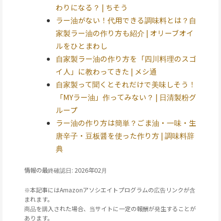
わりになる？ | ちそう
ラー油がない！代用できる調味料とは？自
家製ラー油の作り方も紹介 | オリーブオイ
ルをひとまわし
自家製ラー油の作り方を「四川料理のスゴ
イ人」に教わってきた | メシ通
自家製って聞くとそれだけで美味しそう！
「MYラー油」作ってみない？ | 日清製粉グ
ループ
ラー油の作り方は簡単？ごま油・一味・生
唐辛子・豆板醤を使った作り方 | 調味料辞
典
情報の最終確認日: 2026年02月
※本記事にはAmazonアソシエイトプログラムの広告リンクが含
まれます。
商品を購入された場合、当サイトに一定の報酬が発生することが
あります。