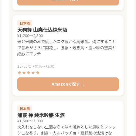
日本酒
天狗舞 山廃仕込純米酒
¥1,200〜2,500
米と米麹のみで醸したコク豊かな純米酒。燗にすること
で旨みがさらに開花し、煮物・焼き鳥・濃い味の惣菜と
絶妙にマッチ
15–55℃（常温〜熱燗）
★★★★★
Amazonで探す →
日本酒
浦霞 禅 純米吟醸 生酒
¥1,500〜3,000
火入れをしない生酒ならではの溌剌とした風味とフレッ
シュな香り。刺身・カルパッチョ・夏野菜の浅漬けな