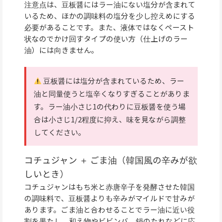
注意点は、豆板醤にはラー油にない塩分が含まれて
いるため、ほかの調味料の塩分を少し控えめにする
必要があることです。また、液体ではなくペースト
状なのでかけ回すタイプの使い方（仕上げのラー
油）には向きません。
豆板醤には塩分が含まれているため、ラー
油と同量使うと塩辛くなりすぎることがありま
す。ラー油小さじ1の代わりに豆板醤を使う場
合は小さじ1/2程度に抑え、味を見ながら調整
してください。
コチュジャン ＋ ごま油（韓国風の辛みが欲
しいとき）
コチュジャンはもち米と赤唐辛子を発酵させた韓国
の調味料で、豆板醤よりも辛みがマイルドで甘みが
あります。ごま油と合わせることでラー油に近い役
割を果たし、和え物やビビンバ、鍋のたれなどに応