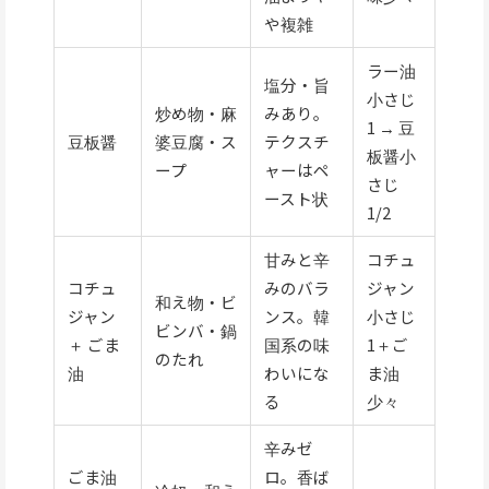
や複雑
ラー油
塩分・旨
小さじ
炒め物・麻
みあり。
1 → 豆
豆板醤
婆豆腐・ス
テクスチ
板醤小
ープ
ャーはペ
さじ
ースト状
1/2
甘みと辛
コチュ
コチュ
みのバラ
ジャン
和え物・ビ
ジャン
ンス。韓
小さじ
ビンバ・鍋
＋ ごま
国系の味
1＋ご
のたれ
油
わいにな
ま油
る
少々
辛みゼ
ごま油
ロ。香ば