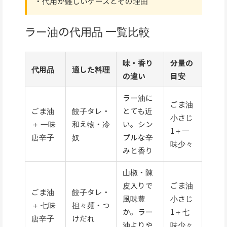
・代用が難しいケースとその理由
ラー油の代用品 一覧比較
味・香り
分量の
代用品
適した料理
の違い
目安
ラー油に
ごま油
ごま油
餃子タレ・
とても近
小さじ
＋ 一味
和え物・冷
い。シン
1＋一
唐辛子
奴
プルな辛
味少々
みと香り
山椒・陳
皮入りで
ごま油
ごま油
餃子タレ・
風味豊
小さじ
＋ 七味
担々麺・つ
か。ラー
1＋七
唐辛子
けだれ
油よりや
味少々