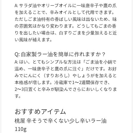
A: サラダ油やオリーブオイルに一味唐辛子や鷹の爪
を加えることで、辛みオイルとして代用できます。
ただしごま油特有の香ばしい風味は出ないため、味
の雰囲気はかなり変わります。どうしてもごまの香
りを出したい場合は、白すりごまを少量加えると近
い風味が補えます。
Q: 自家製ラー油を簡単に作れますか？
A: はい、とてもシンプルな方法は「ごま油を小鍋で
温め、一味唐辛子と鷹の爪に注ぐ」だけです。お好
みでにんにく（すりおろし）やしょうがを加えると
本格感が増します。冷蔵庫で1〜2週間保存でき、
2〜3日置くと辛みが馴染んでさらにおいしくなりま
す。
おすすめアイテム
桃屋 辛そうで辛くない少し辛いラー油
110g