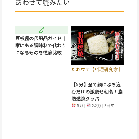
あわせて読みたい
豆板醤の代用品ガイド｜
家にある調味料で代わり
になるものを徹底比較
だれウマ【料理研究家】
【5分】全て鍋にぶち込
むだけの激痩せ朝食！脂
肪燃焼クッパ
5分 |
2.2万 | 2日前