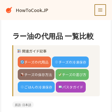
内
容
HowToCook.JP
を
ス
キ
ッ
ラー油の代用品 一覧比較
プ
関連ガイド記事
チーズの代用品
チーズの冷凍保存
チーズの保存方法
チーズの選び方
ごはんの冷凍保存
パスタガイド
原語: 日本語