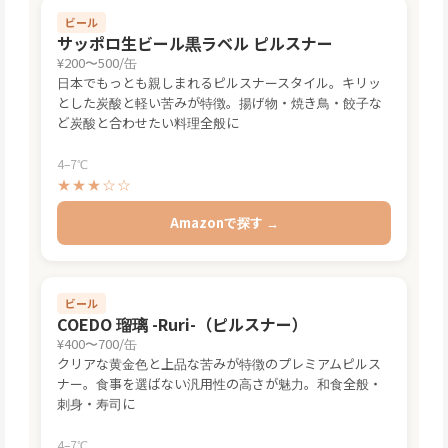
ビール
サッポロ生ビール黒ラベル ピルスナー
¥200〜500/缶
日本でもっとも親しまれるピルスナースタイル。キリッ
とした炭酸と軽い苦みが特徴。揚げ物・焼き鳥・餃子な
ど炭酸と合わせたい料理全般に
4–7℃
★★★☆☆
Amazonで探す →
ビール
COEDO 瑠璃 -Ruri-（ピルスナー）
¥400〜700/缶
クリアな黄金色と上品な苦みが特徴のプレミアムピルス
ナー。食事を選ばない汎用性の高さが魅力。和食全般・
刺身・寿司に
4–7℃