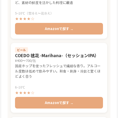
ど、素材の鮮度を活かした料理に最適
5–10℃（雪冷え〜花冷え）
★★★★☆
Amazonで探す →
ビール
COEDO 毬花 -Marihana-（セッションIPA）
¥400〜700/缶
国産ホップを使ったフレッシュで繊細な香り。アルコー
ル度数は低めで飲みやすい。和食・刺身・冷奴と驚くほ
どよく合う
6–10℃
★★★★☆
Amazonで探す →