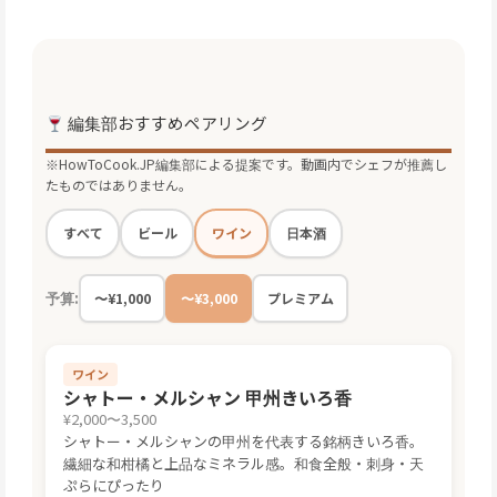
編集部おすすめペアリング
※HowToCook.JP編集部による提案です。動画内でシェフが推薦し
たものではありません。
ワイン
すべて
ビール
日本酒
予算:
〜¥1,000
〜¥3,000
プレミアム
ワイン
シャトー・メルシャン 甲州きいろ香
¥2,000〜3,500
シャトー・メルシャンの甲州を代表する銘柄きいろ香。
繊細な和柑橘と上品なミネラル感。和食全般・刺身・天
ぷらにぴったり