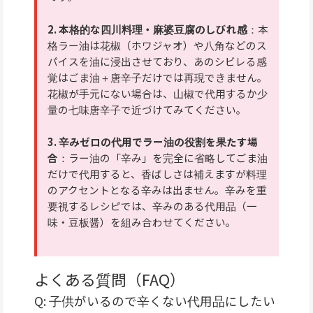
2. 本格的な四川料理・麻婆豆腐のしびれ感
：本
格ラー油は花椒（ホワジャオ）や八角などのス
パイスを油に浸出させており、あのシビレる感
覚はごま油＋唐辛子だけでは再現できません。
花椒が手元にない場合は、山椒で代用するか少
量の七味唐辛子で近づけてみてください。
3. 辛みゼロの代用でラー油の役割を果たす場
合
：ラー油の「辛み」を完全に省略してごま油
だけで代用すると、香ばしさは補えますが料理
のアクセントとなる辛みは出ません。辛みを重
要視するレシピでは、辛みのある代用品（一
味・豆板醤）を組み合わせてください。
よくある質問（FAQ）
Q: 子供がいるので辛くない代用品にしたい