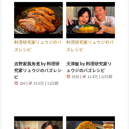
料理研究家リュウジのバ
料理研究家リュウジのバ
ズレシピ
ズレシピ
吉野家風角煮 by 料理研
天津飯 by 料理研究家リ
究家リュウジのバズレシ
ュウジのバズレシピ
ピ
15分 |
11.4万 | 12日前
150 |
23.0万 | 11日前