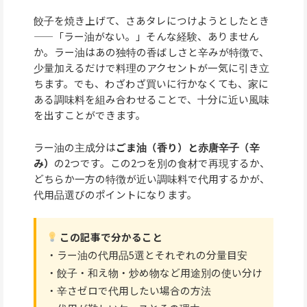
餃子を焼き上げて、さあタレにつけようとしたとき
——「ラー油がない。」そんな経験、ありません
か。ラー油はあの独特の香ばしさと辛みが特徴で、
少量加えるだけで料理のアクセントが一気に引き立
ちます。でも、わざわざ買いに行かなくても、家に
ある調味料を組み合わせることで、十分に近い風味
を出すことができます。
ラー油の主成分は
ごま油（香り）と赤唐辛子（辛
み）
の2つです。この2つを別の食材で再現するか、
どちらか一方の特徴が近い調味料で代用するかが、
代用品選びのポイントになります。
この記事で分かること
・ラー油の代用品5選とそれぞれの分量目安
・餃子・和え物・炒め物など用途別の使い分け
・辛さゼロで代用したい場合の方法