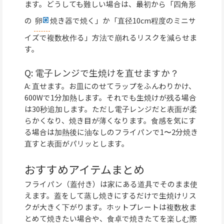
ます。どうしても難しい場合は、最初から「四角形
の
卵
焼き器で焼く」か「直径10cm程度のミニサ
イズで複数枚作る」方法で崩れるリスクを減らせま
す。
Q: 電子レンジで生焼けを直せますか？
A: 直せます。お皿にのせてラップをふんわりかけ、
600Wで1分加熱します。それでも生焼けが残る場合
は30秒追加します。ただし電子レンジだと表面が柔
らかくなり、焼き目が薄くなります。食感を気にす
る場合は加熱後に油なしのフライパンで1〜2分焼き
直すと表面がパリッとします。
おすすめアイテムまとめ
フライパン（蓋付き）は家にある道具でそのまま使
えます。蓋をして蒸し焼きにするだけで生焼けリス
クが大きく下がります。ホットプレートは複数枚ま
とめて焼きたい場合や、食卓で焼きたてを楽しむ際