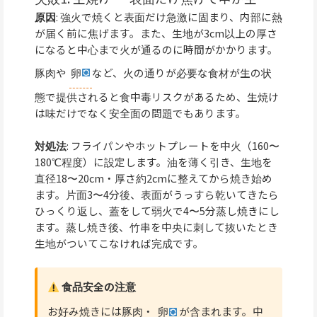
原因
: 強火で焼くと表面だけ急激に固まり、内部に熱
が届く前に焦げます。また、生地が3cm以上の厚さ
になると中心まで火が通るのに時間がかかります。
豚肉や
卵
など、火の通りが必要な食材が生の状
態で提供されると食中毒リスクがあるため、生焼け
は味だけでなく安全面の問題でもあります。
対処法
: フライパンやホットプレートを中火（160〜
180℃程度）に設定します。油を薄く引き、生地を
直径18〜20cm・厚さ約2cmに整えてから焼き始め
ます。片面3〜4分後、表面がうっすら乾いてきたら
ひっくり返し、蓋をして弱火で4〜5分蒸し焼きにし
ます。蒸し焼き後、竹串を中央に刺して抜いたとき
生地がついてこなければ完成です。
食品安全の注意
お好み焼きには豚肉・
卵
が含まれます。中