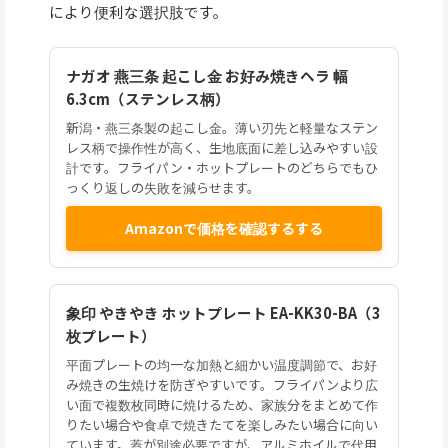
により便利な選択肢です。
ナガオ 燕三条 起こし金 お好み焼きヘラ 幅
6.3cm（ステンレス柄）
新潟・燕三条製の起こし金。薄い刃先と軽量なステン
レス柄で操作性が高く、生地底面に差し込みやすい設
計です。フライパン・ホットプレートのどちらでもひ
っくり返しの失敗を減らせます。
Amazonで価格を確認するする
象印 やきやき ホットプレート EA-KK30-BA（3
枚プレート）
平面プレートの均一な加熱と細かい温度調節で、お好
み焼きの生焼けを防ぎやすいです。フライパンより広
い面で複数枚同時に焼けるため、家族分をまとめて作
りたい場合や食卓で焼きたてを楽しみたい場合に向い
ています。蓋が別途必要ですが、アルミホイルで代用