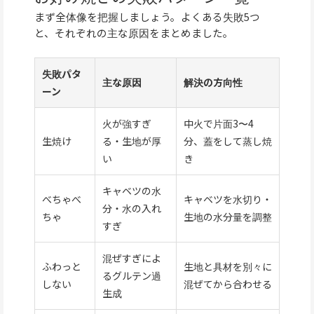
まず全体像を把握しましょう。よくある失敗5つ
と、それぞれの主な原因をまとめました。
失敗パタ
主な原因
解決の方向性
ーン
火が強すぎ
中火で片面3〜4
生焼け
る・生地が厚
分、蓋をして蒸し焼
い
き
キャベツの水
べちゃべ
キャベツを水切り・
分・水の入れ
ちゃ
生地の水分量を調整
すぎ
混ぜすぎによ
ふわっと
生地と具材を別々に
るグルテン過
しない
混ぜてから合わせる
生成