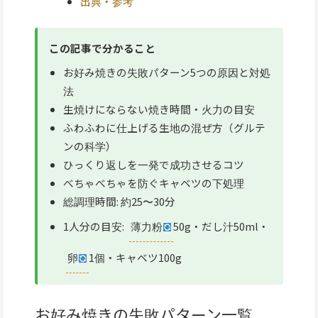
出典・参考
この記事で分かること
お好み焼きの失敗パターン5つの原因と対処
法
生焼けにならない焼き時間・火力の目安
ふわふわに仕上げる生地の混ぜ方（グルテ
ンの科学）
ひっくり返しを一発で成功させるコツ
べちゃべちゃを防ぐキャベツの下処理
総調理時間: 約25〜30分
1人分の目安:
薄力粉
50g・だし汁50ml・
卵
1個・キャベツ100g
お好み焼きの失敗パターン一覧