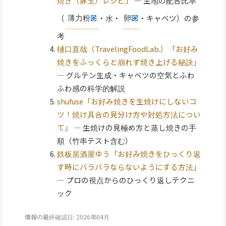
焼き（豚玉）レシピ」
— 生地の配合比率
（
薄力粉
・水・
卵
・キャベツ）の参
考
樋口直哉（TravelingFoodLab.）「お好み
焼きをふっくらと崩れず焼き上げる秘訣」
— グルテン生成・キャベツの空気とふわ
ふわ感の科学的解説
shufuse「お好み焼きを生焼けにしないコ
ツ！焼け具合の見分け方や対処方法につい
て」
— 生焼けの見極め方と蒸し焼きの手
順（竹串テスト含む）
鉄板居酒屋ゆう「お好み焼きをひっくり返
す時にバラバラならないようにする方法」
— プロの視点からのひっくり返しテクニ
ック
情報の最終確認日: 2026年04月