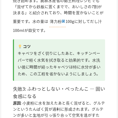
焼き始めます。農林水産省の郷土料理レシピでも
「混ぜてから鉄板に置くまでで、おいしさの7割が
決まる」と紹介されており、時間を置かないことが
重要です。水の量は
薄力粉
100gに対してだし汁
100mlが目安です。
コツ
キャベツをざく切りにしたあと、キッチンペー
パーで軽く水気を拭き取ると効果的です。水洗
い後に時間が経ったキャベツは特に水分が多い
ため、この工程を省かないようにしましょう。
失敗3: ふわっとしない・ぺったんこ — 固い
食感になる
原因
: 小麦粉に水を加えたあと長く混ぜると、グルテ
ンというたんぱく質が過剰に形成されます。グルテ
ンが多いと生地が引っ張り合って空気を逃がすた