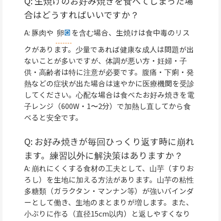
Q: 生焼けのお好み焼きを食べてしまった場
合はどうすればいいですか？
A: 豚肉や
卵
を含む場合、生焼けは食中毒のリス
クがあります。少量であれば健康な成人は問題が出
ないことが多いですが、体調が悪い方・妊婦・子
供・高齢者は特に注意が必要です。腹痛・下痢・発
熱などの症状が出た場合は速やかに医療機関を受診
してください。心配な場合は食べたお好み焼きを電
子レンジ（600W・1〜2分）で加熱し直してから食
べると安全です。
Q: お好み焼きが毎回ひっくり返す時に崩れ
ます。練習以外に解決策はありますか？
A: 崩れにくくする食材の工夫として、山芋（すりお
ろし）を生地に加える方法があります。山芋の粘性
多糖類（ガラクタン・マンナン等）が強いバインダ
ーとして働き、生地のまとまりが増します。また、
小ぶりに作る（直径15cm以内）と返しやすくなり