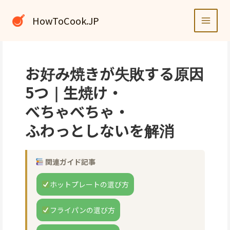
内
容
HowToCook.JP
を
ス
キ
ッ
お好み焼きが失敗する原因
プ
5つ｜生焼け・
べちゃべちゃ・
ふわっとしないを解消
関連ガイド記事
ホットプレートの選び方
フライパンの選び方