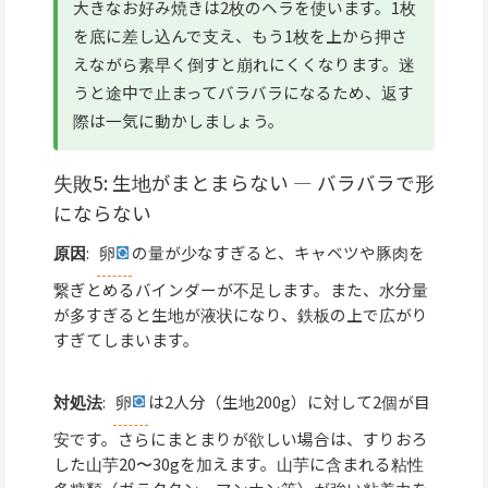
大きなお好み焼きは2枚のヘラを使います。1枚
を底に差し込んで支え、もう1枚を上から押さ
えながら素早く倒すと崩れにくくなります。迷
うと途中で止まってバラバラになるため、返す
際は一気に動かしましょう。
失敗5: 生地がまとまらない — バラバラで形
にならない
原因
:
卵
の量が少なすぎると、キャベツや豚肉を
繋ぎとめるバインダーが不足します。また、水分量
が多すぎると生地が液状になり、鉄板の上で広がり
すぎてしまいます。
対処法
:
卵
は2人分（生地200g）に対して2個が目
安です。さらにまとまりが欲しい場合は、すりおろ
した山芋20〜30gを加えます。山芋に含まれる粘性