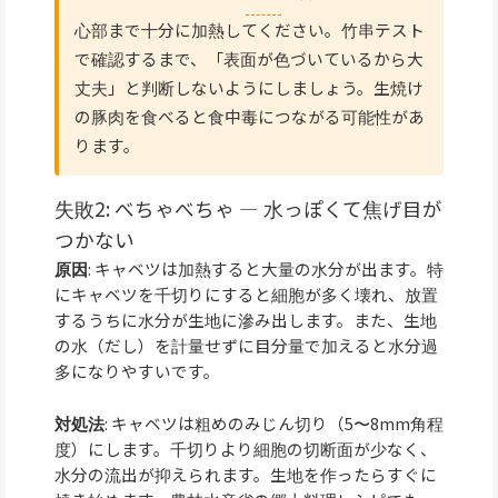
心部まで十分に加熱してください。竹串テスト
で確認するまで、「表面が色づいているから大
丈夫」と判断しないようにしましょう。生焼け
の豚肉を食べると食中毒につながる可能性があ
ります。
失敗2: べちゃべちゃ — 水っぽくて焦げ目が
つかない
原因
: キャベツは加熱すると大量の水分が出ます。特
にキャベツを千切りにすると細胞が多く壊れ、放置
するうちに水分が生地に滲み出します。また、生地
の水（だし）を計量せずに目分量で加えると水分過
多になりやすいです。
対処法
: キャベツは粗めのみじん切り（5〜8mm角程
度）にします。千切りより細胞の切断面が少なく、
水分の流出が抑えられます。生地を作ったらすぐに