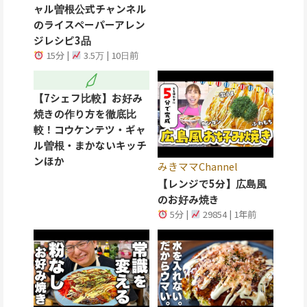
ャル曽根公式チャンネル
のライスペーパーアレン
ジレシピ3品
15分 |
3.5万 | 10日前
【7シェフ比較】お好み
焼きの作り方を徹底比
較！コウケンテツ・ギャ
ル曽根・まかないキッチ
ンほか
みきママChannel
【レンジで5分】広島風
のお好み焼き
5分 |
29854 | 1年前