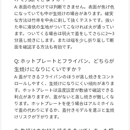
A: 表面の色だけでは判断できません。表面が焦げ色
になっていても中が生焼けの場合があります。確実
な方法は竹串を中央に刺して抜くテストです。抜い
た串に液状の生地がついてこなければ火が通ってい
ます。ついてくる場合は弱火で蓋をしてさらに2〜3
分蒸し焼きにします。または端を少し折り返して断
面を確認する方法も有効です。
Q: ホットプレートとフライパン、どちらが
生焼けになりにくいですか？
A: 蓋ができるフライパンのほうが蒸し焼きをコント
ロールしやすく、生焼けになりにくい傾向がありま
す。ホットプレートは温度設定が数値で確認できる
利点がありますが、蓋がないと蒸し焼きが難しくな
ります。ホットプレートを使う場合はアルミホイル
で蓋の代わりにするか、蓋付きモデルを選ぶと生焼
けリスクが下がります。