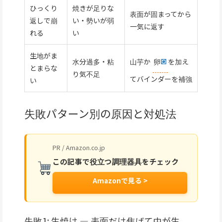
ひっくり
焼きが足りな
表面が固まってから
返しで崩
い・勢いが弱
一気に返す
れる
い
生地がま
水分過多・粘
山芋か
卵
を加え
とまらな
り気不足
てバインダーを補強
い
失敗パターン別の原因と対処法
PR / Amazon.co.jp
この記事で役立つ調理器具をチェック
Amazonで見る >
失敗1: 生焼け — 表面だけ焦げて中が生