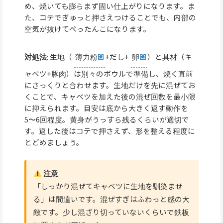
め、焼いても膨らまず固い仕上がりになります。ま
た、コテでぎゅっと押さえつけることでも、内部の
空気が抜けてぺったんこになります。
対処法
: 生地（
薄力粉
+だし+
卵
）と具材（キ
ャベツ+豚肉）は別々のボウルで準備し、焼く直前
にさっくりと合わせます。生地だけを先に混ぜてお
くことで、キャベツを加えた後の混ぜ回数を最小限
に抑えられます。目安は底から大きく返す動作を
5〜6回程度。黄身がうっすら残るくらいが適切で
す。返した後はコテで押さえず、形を整える程度に
とどめましょう。
注意
「しっかり混ぜてキャベツに生地を馴染ませ
る」は間違いです。混ぜすぎはふわっと感の大
敵です。少し混ざり切っていないくらいで鉄板