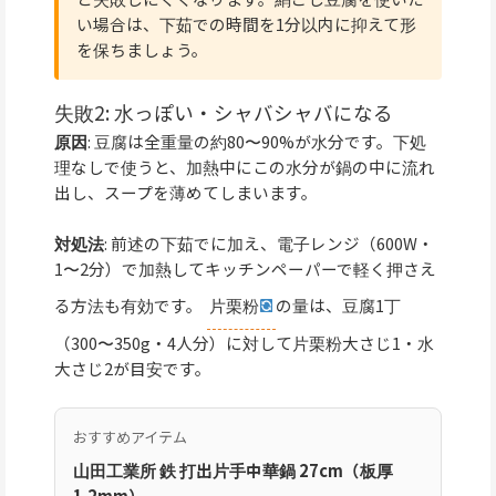
い場合は、下茹での時間を1分以内に抑えて形
を保ちましょう。
失敗2: 水っぽい・シャバシャバになる
原因
: 豆腐は全重量の約80〜90%が水分です。下処
理なしで使うと、加熱中にこの水分が鍋の中に流れ
出し、スープを薄めてしまいます。
対処法
: 前述の下茹でに加え、電子レンジ（600W・
1〜2分）で加熱してキッチンペーパーで軽く押さえ
る方法も有効です。
片栗粉
の量は、豆腐1丁
（300〜350g・4人分）に対して片栗粉大さじ1・水
大さじ2が目安です。
おすすめアイテム
山田工業所 鉄 打出片手中華鍋 27cm（板厚
1.2mm）