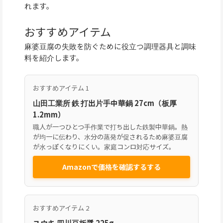
れます。
おすすめアイテム
麻婆豆腐の失敗を防ぐために役立つ調理器具と調味
料を紹介します。
おすすめアイテム 1
山田工業所 鉄 打出片手中華鍋 27cm（板厚
1.2mm）
職人が一つひとつ手作業で打ち出した鉄製中華鍋。熱
が均一に伝わり、水分の蒸発が促されるため麻婆豆腐
が水っぽくなりにくい。家庭コンロ対応サイズ。
Amazonで価格を確認するする
おすすめアイテム 2
ユウキ 四川豆板醤 225g