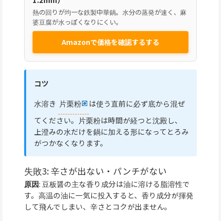
熱の回りが均一な鉄製中華鍋。水分の蒸発が速く、麻
婆豆腐が水っぽくなりにくい。
Amazonで価格を確認するする
コツ
水溶き
片栗粉
は使う直前に必ず底から混ぜ
てください。片栗粉は時間が経つと沈殿し、
上澄みの水だけを鍋に加える形になってとろみ
がつかなくなります。
失敗3: 辛さが出ない・パンチがない
原因
: 豆板醤の主な香り成分は油に溶ける脂溶性で
す。高温の油に一気に投入すると、香り成分が揮発
して飛んでしまい、辛さとコクが出ません。