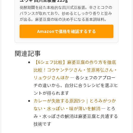
発酵期間を経た本格的な四川式豆板醤。辛さとコクの
バランスが取れており、炒めるとしっかり香りと旨み
が出る。麻婆豆腐の味の決め手になる基本調味料。
Amazonで価格を確認するする
関連記事
【6シェフ比較】麻婆豆腐の作り方を徹底
比較！コウケンテツさん・笠原将弘さん・
リュウジさんほか
— 各シェフのアプロー
チの違いから、自分に合うレシピを選ぶヒ
ントが得られます
カレーが失敗する原因5つ｜とろみがつか
ない・水っぽい・味が薄いを解消
— とろ
み・水っぽさの解消は麻婆豆腐と共通する
技術です