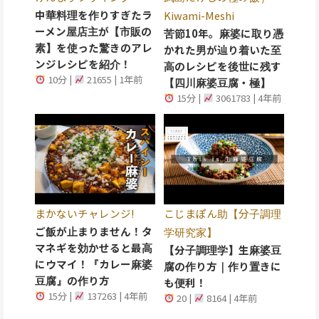
中華料理を作りすぎたラ
Kiwami-Meshi
ーメン屋店主が【市販の
苦節10年。麻婆に取り憑
素】を使った驚きのアレ
かれた男が辿り着いた至
ンジレシピを紹介！
高のレシピを後世に残す
10分 |
21655 | 1年前
【四川麻婆豆腐・極】
15分 |
3061783 | 4年前
まかないチャレンジ!
こじまぽん助【分子調理
ご飯が止まりません！タ
学研究家】
マネギを効かせると最高
【分子調理学】生麻婆豆
にウマイ！『カレー麻婆
腐の作り方｜作り置きに
豆腐』の作り方
も便利！
15分 |
137263 | 4年前
20 |
8164 | 4年前