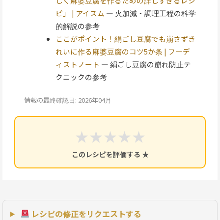
しく麻婆豆腐を作るための詳しすぎるレシ
ピ」 | アイスム
— 火加減・調理工程の科学
的解説の参考
ここがポイント！絹ごし豆腐でも崩さずき
れいに作る麻婆豆腐のコツ5か条 | フーデ
ィストノート
— 絹ごし豆腐の崩れ防止テ
クニックの参考
情報の最終確認日: 2026年04月
★
★
★
★
★
このレシピを評価する ★
レシピの修正をリクエストする