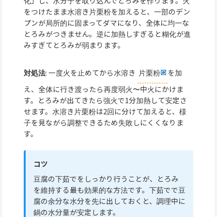
化」し、水分子を取り込んでとろみを作ります。火
をつけたまま水溶き片栗粉を加えると、一部のデン
プンが局所的に固まってダマになり、全体に均一な
とろみがつきません。逆に加熱しすぎると糊化が進
みすぎてとろみが弱まります。
対処法
: 一度火を止めてから水溶き
片栗粉
を加
え、全体に行き渡ったら再度弱火〜中火にかけま
す。とろみが出てきたら強火で1分加熱して安定さ
せます。水溶き片栗粉は2回に分けて加えると、様
子を見ながら調整できるため失敗しにくくなりま
す。
コツ
豆腐の下茹でをしっかり行うことが、とろみ
を維持する最も効果的な方法です。下茹でで豆
腐の余分な水分を先に出しておくと、調理中に
鍋の水分量が安定します。