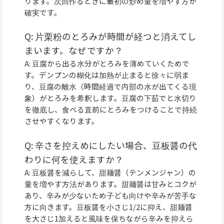
ります。次回作るときに最初の炒め量を増やす方が
確実です。
Q: 片栗粉のとろみが時間が経つと消えてし
まいます。なぜですか？
A: 豆腐から出る水分がとろみを薄めていくためで
す。デンプンの糊化は加熱が止まると徐々に弱ま
り、豆腐の離水（時間経過で内部の水が出てくる現
象）がとろみを希釈します。豆腐の下茹でと水切り
を徹底し、食べる直前にとろみをつけることで持続
させやすくなります。
Q: 辛さを控えめにしたい場合、豆板醤の代
わりに何を使えますか？
A: 豆板醤を減らして、甜麺醤（テンメンジャン）の
量を増やす方法があります。甜麺醤は甘みとコクが
あり、辛みが少ないため子ども向けや辛みが苦手な
方に向きます。豆板醤を小さじ1/2に抑え、甜麺醤
を大さじ1加えると風味を保ちながら辛みを抑えら