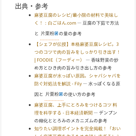
出典・参考
麻婆豆腐のレシピ/最小限の材料で美味し
く！：白ごはん.com
— 豆腐の下茹で方法
と
片栗粉
の量の参考
【シェフが伝授】本格麻婆豆腐レシピ。3
つのコツで肉の旨みをしっかり引き出す！
| FOODIE（フーディー）
— 香味野菜の炒
め方とひき肉の旨み引き出し方の参考
麻婆豆腐が水っぽい原因。シャバシャバを
防ぐ対処法を解説 - Fily
— 水っぽくなる原
因と
片栗粉
の使い方の参考
麻婆豆腐、上手にとろみをつけるコツ 料
理を科学する - 日本経済新聞
— デンプン
の糊化ととろみのメカニズムの参考
知りたい調理ポイントを完全掲載！「おい