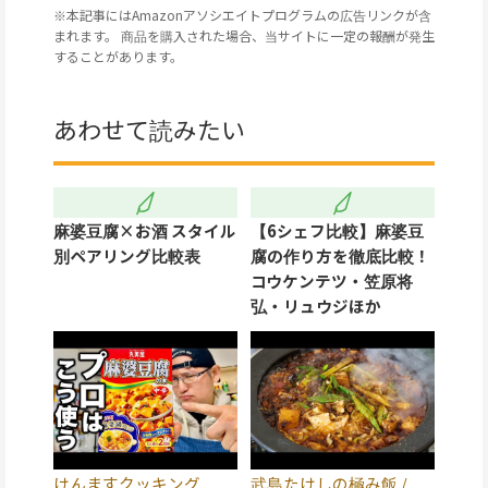
※本記事にはAmazonアソシエイトプログラムの広告リンクが含
まれます。 商品を購入された場合、当サイトに一定の報酬が発生
することがあります。
あわせて読みたい
麻婆豆腐×お酒 スタイル
【6シェフ比較】麻婆豆
別ペアリング比較表
腐の作り方を徹底比較！
コウケンテツ・笠原将
弘・リュウジほか
けんますクッキング
武島たけしの極み飯 /