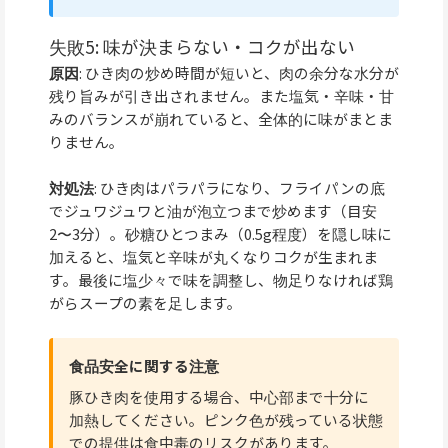
失敗5: 味が決まらない・コクが出ない
原因
: ひき肉の炒め時間が短いと、肉の余分な水分が
残り旨みが引き出されません。また塩気・辛味・甘
みのバランスが崩れていると、全体的に味がまとま
りません。
対処法
: ひき肉はパラパラになり、フライパンの底
でジュワジュワと油が泡立つまで炒めます（目安
2〜3分）。砂糖ひとつまみ（0.5g程度）を隠し味に
加えると、塩気と辛味が丸くなりコクが生まれま
す。最後に塩少々で味を調整し、物足りなければ鶏
がらスープの素を足します。
食品安全に関する注意
豚ひき肉を使用する場合、中心部まで十分に
加熱してください。ピンク色が残っている状態
での提供は食中毒のリスクがあります。