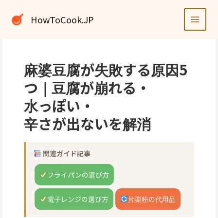
内
容
HowToCook.JP
を
ス
キ
ッ
麻婆豆腐が失敗する原因5
プ
つ｜豆腐が崩れる・
水っぽい・
辛さが出ないを解消
関連ガイド記事
フライパンの選び方
電子レンジの選び方
片栗粉の代用品