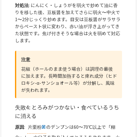
対処法
: にんにく・しょうがを弱火で炒めて油に香
りを移した後、豆板醤を加えてさらに弱火〜中火で
1〜2分じっくり炒めます。目安は豆板醤がサラサラ
からペースト状に変わり、赤い油が浮き上がってき
た状態です。焦げ付きそうな場合は火を弱めて対応
します。
注意
花椒（ホールのまま使う場合）は調理の最後
に加えます。長時間加熱すると痺れ成分（ヒド
ロキシ-α-サンショオール等）が分解し、風味
が失われます。
失敗4: とろみがつかない・食べているうち
に消える
原因
:
片栗粉
のデンプンは60〜70℃以上で「糊