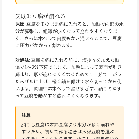
失敗1: 豆腐が崩れる
原因
: 豆腐をそのまま鍋に入れると、加熱で内部の水
分が膨張し、組織が弱くなって崩れやすくなりま
す。さらに木ベラで何度もかき混ぜることで、豆腐
に圧力がかかって割れます。
対処法
: 豆腐を鍋に入れる前に、塩少々を加えた熱
湯で1〜2分下茹でします。加熱によって表面が引き
締まり、形が崩れにくくなるためです。茹で上がっ
たらザルに上げ、軽く鍋を傾けて水を切ってから使
います。調理中は木ベラで混ぜすぎず、鍋ごとゆす
って豆腐を動かすと崩れにくくなります。
注意
絹ごし豆腐は木綿豆腐より水分が多く崩れや
すいため、初めて作る場合は木綿豆腐を選ぶ
と失敗しにくくなります。絹ごし豆腐を使いた