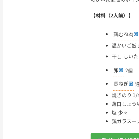
【材料（2人前）】
鶏むね肉
温かいご飯 
干し
しいた
卵
2個
長ねぎ
焼きのり 1/
薄口しょうゆ
塩 少々
鶏ガラスー