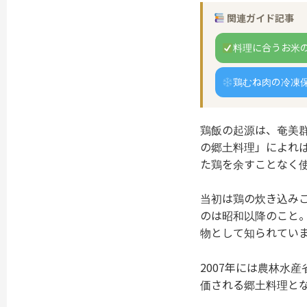
関連ガイド記事
料理に合うお米
鶏むね肉の冷凍
鶏飯の起源は、奄美
の郷土料理」によれ
た鶏を余すことなく
当初は鶏の炊き込み
のは昭和以降のこと。
物として知られてい
2007年には農林水
価される郷土料理と