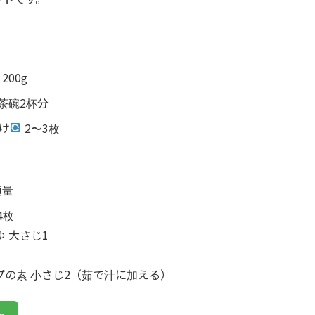
200g
茶碗2杯分
け
2〜3枚
適量
4枚
 大さじ1
プの素 小さじ2（茹で汁に加える）