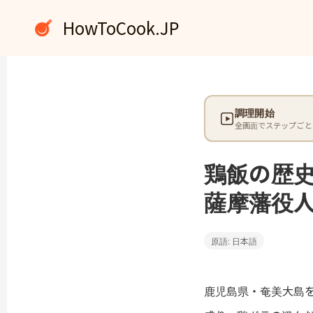
内
HowToCook.JP
容
を
ス
キ
ッ
調理開始
プ
全画面でステップごと
鶏飯の歴
薩摩藩役
原語: 日本語
鹿児島県・奄美大島