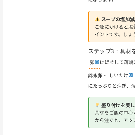
スープの塩加減
ご飯にかけると塩
イントです。しょ
ステップ3：具材
卵
はほぐして薄焼
錦糸卵・
しいたけ
にたっぷりと注ぎ、
盛り付けを美し
具材をご飯の中心
から注ぐと、アツ