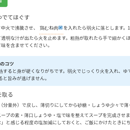
加
ゆでてほぐす
れて中火で沸騰させ、
鶏むね肉
を入れたら弱火に落とします。1
て透明な汁が出たら火を止めます。粗熱が取れたら手で細かく
て味を含ませてください。
のコツ
熱すると身が硬くなりがちです。弱火でじっくり火を入れ、ゆ
ると旨みが逃げません。
を取る
（分量外）で戻し、薄切りにしてから砂糖・しょうゆ少々で薄
スープの素・薄口しょうゆ・塩で味を整えてスープを完成させま
な」と感じる程度の塩加減にしておくと、ご飯にかけたときに