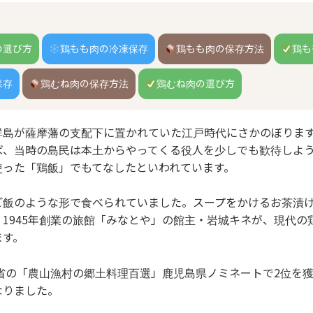
の選び方
鶏もも肉の冷凍保存
鶏もも肉の保存方法
鶏も
保存
鶏むね肉の保存方法
鶏むね肉の選び方
群島が薩摩藩の支配下に置かれていた江戸時代にさかのぼりま
ば、当時の島民は本土からやってくる役人を少しでも歓待しよ
使った「鶏飯」でもてなしたといわれています。
ご飯のような形で食べられていました。スープをかけるお茶漬
1945年創業の旅館「みなとや」の館主・岩城キネが、現代の
ます。
産省の「農山漁村の郷土料理百選」鹿児島県ノミネートで2位を
なりました。