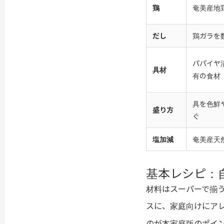
鶏
奄美産地
だし
鶏ガラを
パパイヤ
具材
有の食材
具を色鮮
盛り方
ぐ
塩加減
奄美産天
基本レシピ：
材料はスーパーで揃
スに、家庭向けにア
のが本家庭版のポイ