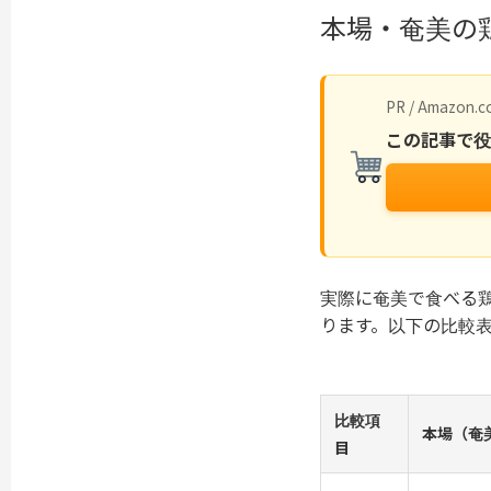
本場・奄美の鶏
PR / Amazon.co
この記事で
実際に奄美で食べる
ります。以下の比較
比較項
本場（奄
目