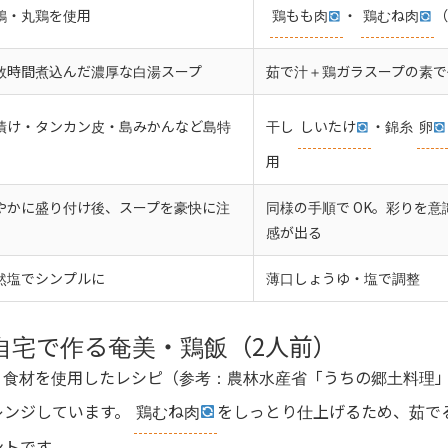
鶏・丸鶏を使用
鶏もも肉
・
鶏むね肉
（
数時間煮込んだ濃厚な白湯スープ
茹で汁＋鶏ガラスープの素で
漬け・タンカン皮・島みかんなど島特
干し
しいたけ
・錦糸
卵
用
やかに盛り付け後、スープを豪快に注
同様の手順で OK。彩りを
感が出る
然塩でシンプルに
薄口しょうゆ・塩で調整
自宅で作る奄美・鶏飯（2人前）
う食材を使用したレシピ（参考：農林水産省「うちの郷土料理
レンジしています。
鶏むね肉
をしっとり仕上げるため、茹で
ントです。