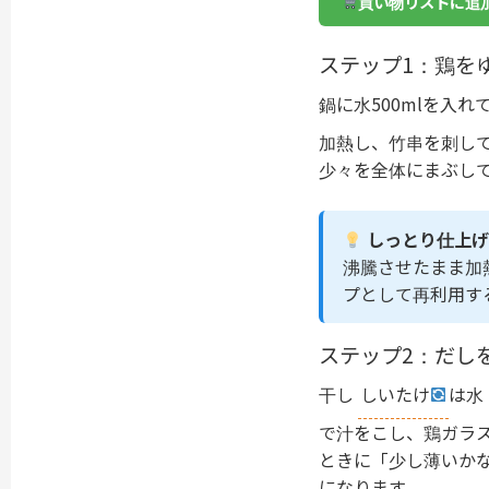
買い物リストに追
ステップ1：鶏を
鍋に水500mlを入
加熱し、竹串を刺し
少々を全体にまぶし
しっとり仕上げ
沸騰させたまま加
プとして再利用す
ステップ2：だし
干し
しいたけ
は水
で汁をこし、鶏ガラ
ときに「少し薄いか
になります。