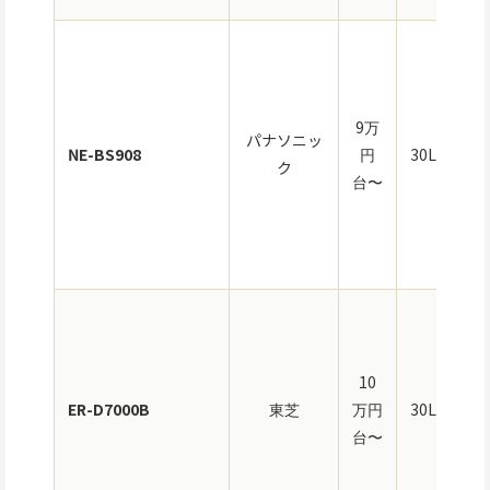
ス
9万
パナソニッ
NE-BS908
円
30L
ム
ク
台〜
段
過
10
水
ER-D7000B
東芝
万円
30L
気
台〜
35
石