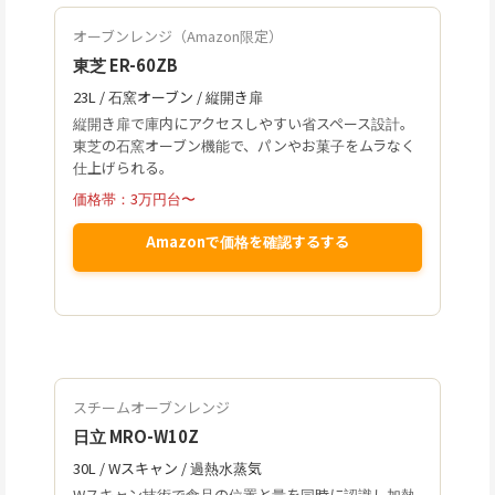
オーブンレンジ（Amazon限定）
東芝 ER-60ZB
23L / 石窯オーブン / 縦開き扉
縦開き扉で庫内にアクセスしやすい省スペース設計。
東芝の石窯オーブン機能で、パンやお菓子をムラなく
仕上げられる。
価格帯：3万円台〜
Amazonで価格を確認するする
スチームオーブンレンジ
日立 MRO-W10Z
30L / Wスキャン / 過熱水蒸気
Wスキャン技術で食品の位置と量を同時に認識し加熱