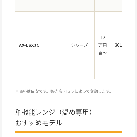
過
水
気
12
み
AX-LSX3C
シャープ
万円
30L
調
台〜
（
ル
オ
※価格は目安です。販売店・時期によって変動します。
単機能レンジ（温め専用）
おすすめモデル