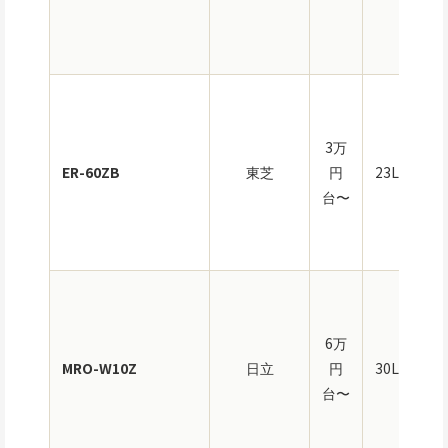
ス
3万
ER-60ZB
東芝
円
23L
ム
台〜
オ
ブ
過
水
6万
気
MRO-W10Z
日立
円
30L
ボ
台〜
ラ