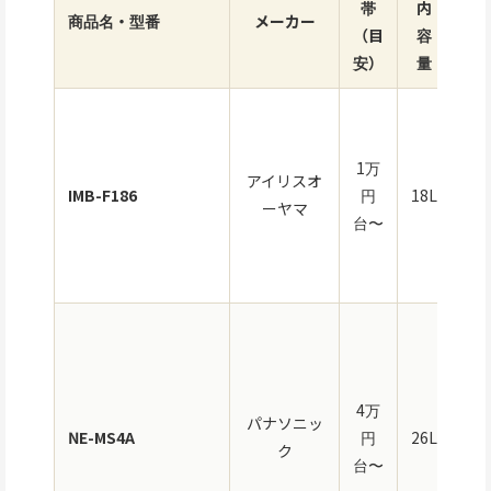
帯
内
加
商品名・型番
メーカー
（目
容
方
安）
量
単
1万
アイリスオ
（
IMB-F186
円
18L
ーヤマ
イ
台〜
波
オ
4万
パナソニッ
NE-MS4A
円
26L
ン
ク
台〜
グ