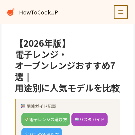
内
容
HowToCook.JP
を
ス
キ
ッ
【2026年版】
プ
電子レンジ・
オーブンレンジおすすめ7
選｜
用途別に人気モデルを比較
関連ガイド記事
電子レンジの選び方
パスタガイド
パンの冷凍保存