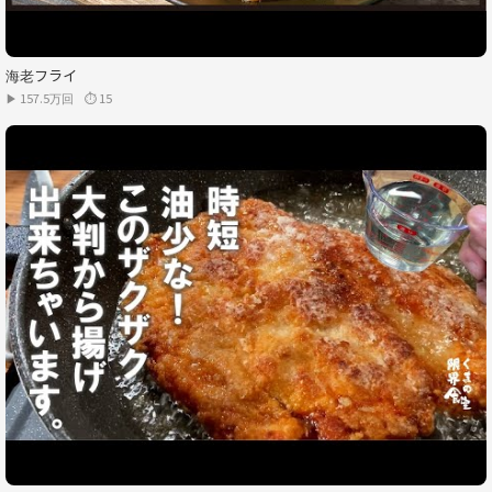
海老フライ
▶ 157.5万回
⏱ 15