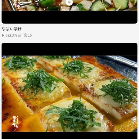
やばい漬け
▶ 592.3万回
⏱ 15