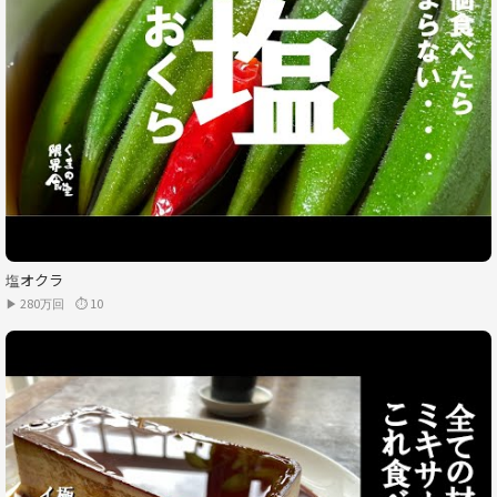
塩オクラ
▶ 280万回
⏱ 10