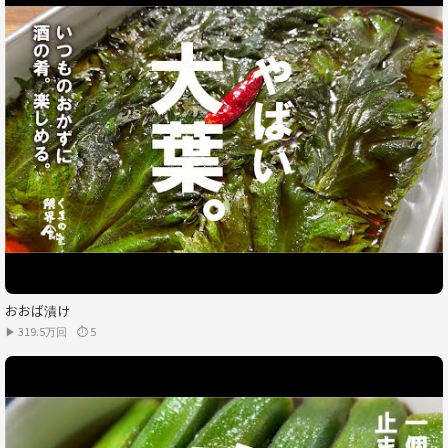
おおば漬け
▶ 319.5万回
⏱ 5