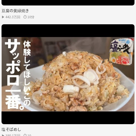
豆腐の黄緑焼き
▶ 442.3万回
⏱ 10分
塩そばめし
▶ 380.1万回
⏱ 10