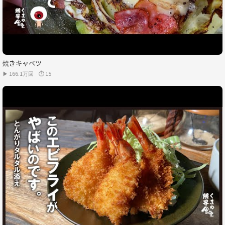
焼きキャベツ
▶ 166.1万回
⏱ 15