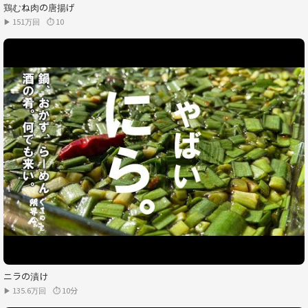
鶏むね肉の唐揚げ
▶ 151万回
⏱ 10
ニラの漬け
▶ 135.6万回
⏱ 10分