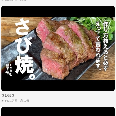
さび焼き
▶ 342.1万回
⏱ 10分