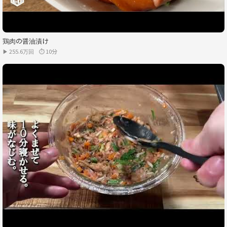
鶏肉の醤油漬け
▶ 255.6万回
⏱ 10分