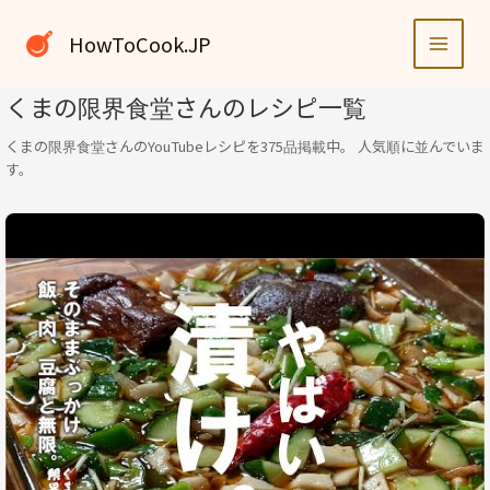
内
容
HowToCook.JP
を
ス
くまの限界食堂さんのレシピ一覧
キ
ッ
くまの限界食堂さんのYouTubeレシピを375品掲載中。 人気順に並んでいま
プ
す。