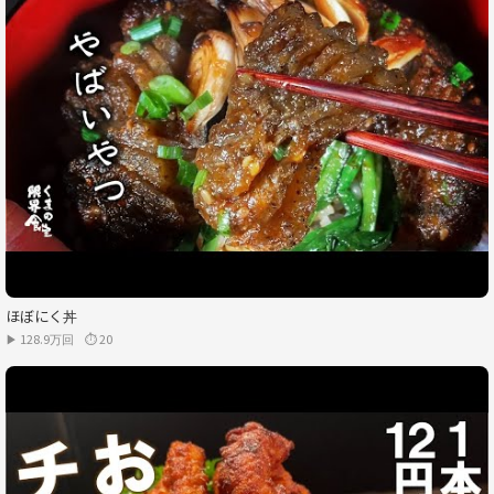
ほぼにく丼
▶ 128.9万回
⏱ 20