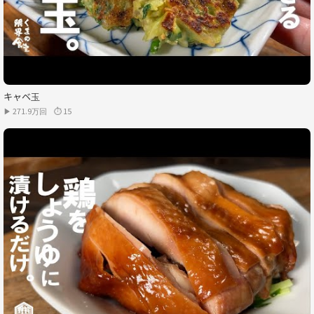
キャベ玉
▶ 271.9万回
⏱ 15