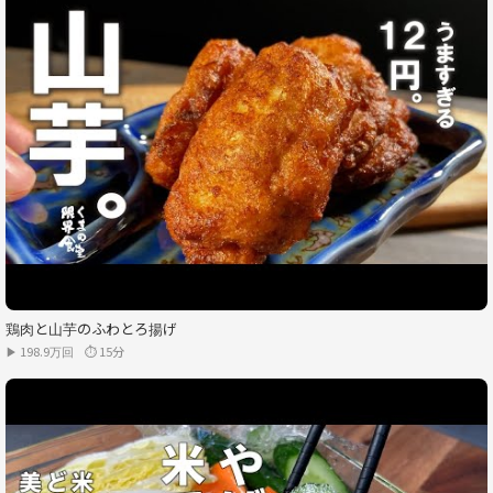
鶏肉と山芋のふわとろ揚げ
▶ 198.9万回
⏱ 15分