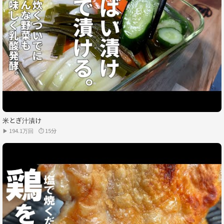
米とぎ汁漬け
▶ 194.1万回
⏱ 15分